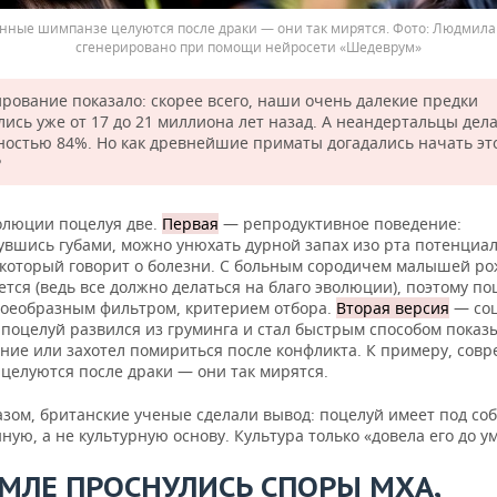
нные шимпанзе целуются после драки — они так мирятся.
Людмила 
сгенерировано при помощи нейросети «Шедеврум»
рование показало: скорее всего, наши очень далекие предки
ись уже от 17 до 21 миллиона лет назад. А неандертальцы дела
ностью 84%. Но как древнейшие приматы догадались начать эт
?
олюции поцелуя две.
Первая
— репродуктивное поведение:
увшись губами, можно унюхать дурной запах изо рта потенциа
 который говорит о болезни. С больным сородичем малышей ро
тся (ведь все должно делаться на благо эволюции), поэтому по
воеобразным фильтром, критерием отбора.
Вторая версия
— соц
 поцелуй развился из груминга и стал быстрым способом показ
ние или захотел помириться после конфликта. К примеру, сов
целуются после драки — они так мирятся.
азом, британские ученые сделали вывод: поцелуй имеет под со
ую, а не культурную основу. Культура только «довела его до ум
ЕМЛЕ ПРОСНУЛИСЬ СПОРЫ МХА,