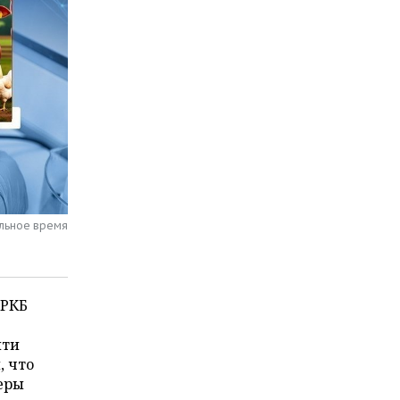
альное время
 РКБ
яти
, что
еры