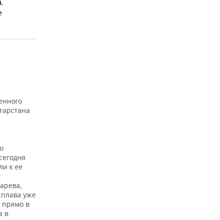
.
е
Й
енного
тарстана
о
сегодня
ли к ее
х
арева,
сплава уже
 прямо в
а в