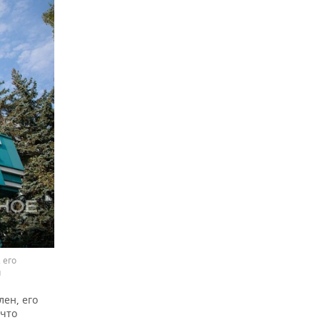
 его
u
лен, его
 что