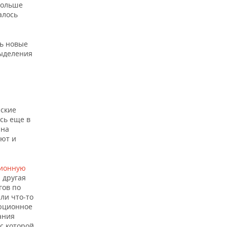
больше
алось
ть новые
выделения
нские
сь еще в
 на
уют и
ционную
 другая
гов по
ли что-то
юционное
ания
с которой