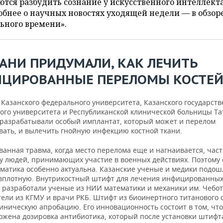
тся разбудить сознание у искусственного интеллекта
бнее о научных новостях уходящей недели — в обзор
ьного времени».
ЗАНИ ПРИДУМАЛИ, КАК ЛЕЧИТЬ
ЦИРОВАННЫЕ ПЕРЕЛОМЫ КОСТЕ
Казанского федерального университета, Казанского государств
ого университета и Республиканской клинической больницы Та
 разрабатывали особый имплантат, который может и перелом
вать, и вылечить гнойную инфекцию костной ткани.
анная травма, когда место перелома еще и нагнаивается, част
 у людей, принимающих участие в военных действиях. Поэтому 
матика особенно актуальна. Казанские ученые и медики подош
плотную. Внутрикостный штифт для лечения инфицированны
 разработали ученые из НИИ математики и механики им. Чебот
тели из КГМУ и врачи РКБ. Штифт из биоинертного титанового 
иническую апробацию. Его инновационность состоит в том, что
ожена дозировка антибиотика, который после установки штифт