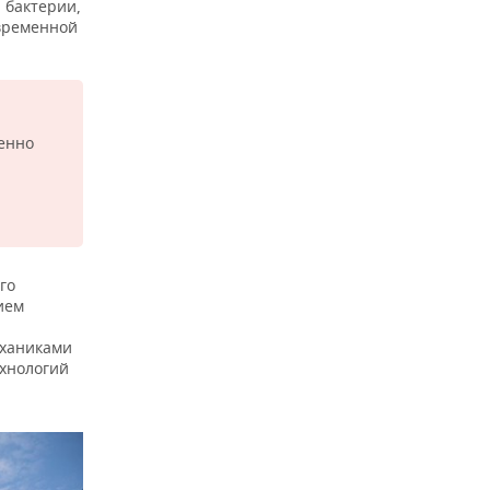
 бактерии,
временной
енно
го
ием
еханиками
ехнологий