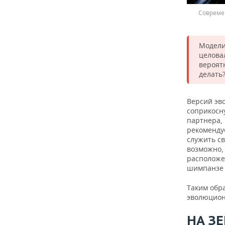
Совреме
Модели
целовал
вероят
делать
Версий эв
соприкосн
партнера,
рекомендуе
служить с
возможно,
расположе
шимпанзе 
Таким обр
эволюционн
НА З