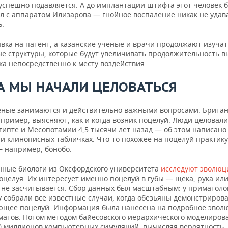
успешно подавляется. А до имплантации штифта этот человек 
ел с аппаратом Илизарова — гнойное воспаление никак не удав
ь.
явка на патент, а казанские ученые и врачи продолжают изуча
е структуры, которые будут увеличивать продолжительность 
а непосредственно к месту воздействия.
А МЫ НАЧАЛИ ЦЕЛОВАТЬСЯ
еные занимаются и действительно важными вопросами. Брита
пример, выясняют, как и когда возник поцелуй. Люди целовали
гипте и Месопотамии 4,5 тысячи лет назад — об этом написано
 и клинописных табличках. Что-то похожее на поцелуй практик
 например, бонобо.
ные биологи из Оксфордского университета
исследуют эволю
оцелуя. Их интересует именно поцелуй в губы — щека, рука или
а не засчитывается. Сбор данных был масштабным: у приматоло
 собрали все известные случаи, когда обезьяны демонстрирова
щее поцелуй. Информация была нанесена на подробное эвол
матов. Потом методом байесовского иерархического моделиров
0 миллионов компьютерных симуляций, вычисляя вероятность, 