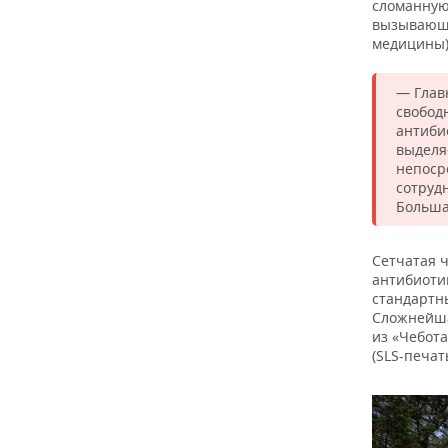
сломанную 
вызывающи
медицины)
— Глав
свобод
антиби
выделя
непоср
сотруд
Больша
Сетчатая 
антибиоти
стандартны
Сложнейша
из «Чебот
(SLS-печать