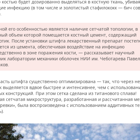
костью будет дозированно выделяться в костную ткань, убивая
е инфекцию (в том числе и золотистый стафилококк — бич со
.
ной его особенностью является наличие сетчатой топологии, в
ный объем которой помещается костный цемент, содержащий
отик. После установки штифта лекарственный препарат постеп
ется из цемента, обеспечивая воздействие на инфекцию
едственно в зоне поражения кости, — рассказывает научный
ник лаборатории механики оболочек НИИ им. Чеботарева Павел
ков.
часть штифта существенно оптимизирована — так, что через не
к выделяется вдвое быстрее и интенсивнее, чем с использован
х конструкций. При этом сетка сделана из титанового сплава!
я сетчатая микроструктура, разработанная и рассчитанная м
аревки», была воспроизведена с использованием аддитивных т
).