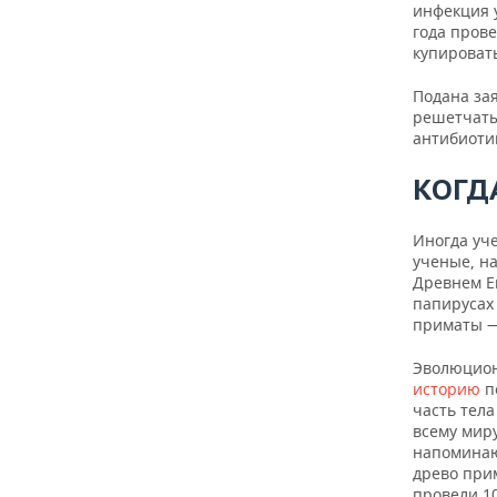
инфекция 
года пров
купироват
Подана за
решетчаты
антибиотик
КОГД
Иногда уч
ученые, на
Древнем Е
папирусах
приматы —
Эволюцион
историю
п
часть тел
всему миру
напоминаю
древо при
провели 1