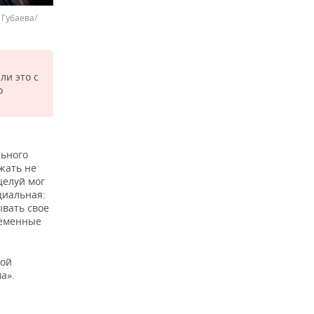
Губаева/
ли это с
о
льного
жать не
целуй мог
иальная:
ывать свое
ременные
бой
а».