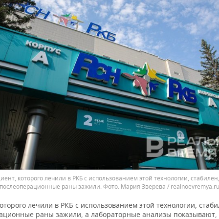
иент, которого лечили в РКБ с использованием этой технологии, стабилен,
послеоперационные раны зажили.
Мария Зверева / realnoevremya.r
оторого лечили в РКБ с использованием этой технологии, стаби
ационные раны зажили, а лабораторные анализы показывают,