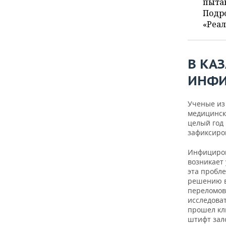
ВОДНЫЕ ВИДЫ СПОРТА
ОБРАЗОВАНИЕ
пытаю
Подро
«Реал
ХОККЕЙ С МЯЧОМ
ПРОИСШЕСТВИЯ
В КА
ИНФИ
Ученые из 
медицинск
целый год
зафиксиро
Инфициров
возникает
эта пробле
решению в
переломов
исследова
прошел кл
штифт зал