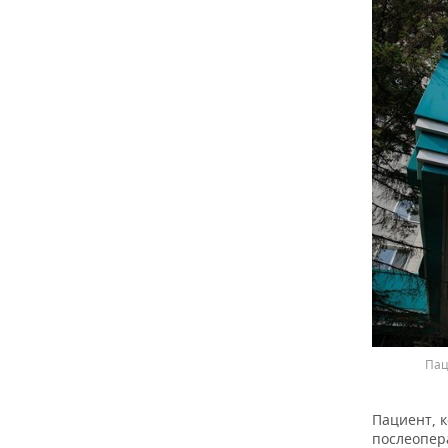
Пац
Пациент, к
послеопер