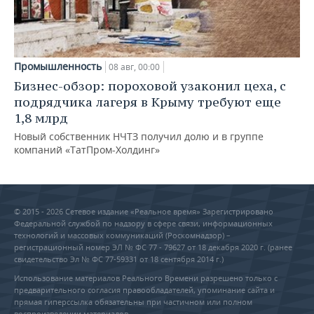
Промышленность
08 авг, 00:00
Бизнес-обзор: пороховой узаконил цеха, с
подрядчика лагеря в Крыму требуют еще
1,8 млрд
Новый собственник НЧТЗ получил долю и в группе
компаний «ТатПром-Холдинг»
© 2015 - 2026 Сетевое издание «Реальное время» Зарегистрировано
Федеральной службой по надзору в сфере связи, информационных
технологий и массовых коммуникаций (Роскомнадзор) –
регистрационный номер ЭЛ № ФС 77 - 79627 от 18 декабря 2020 г. (ранее
свидетельство Эл № ФС 77-59331 от 18 сентября 2014 г.)
Использование материалов Реального Времени разрешено только с
предварительного согласия правообладателей, упоминание сайта и
прямая гиперссылка обязательны при частичном или полном
воспроизведении материалов.