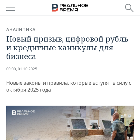
РЕГИОНЫ
АНАЛИТИКА
Новый призыв, цифровой рубль
БАШКОРТОСТАН
НОВОСТИ
и кредитные каникулы для
ТАТАРСТАН
АНАЛИТИКА
бизнеса
УДМУРТИЯ
НОВОСТИ АНАЛИТИКИ
ЭКОНОМИКА
00:00, 01.10.2025
ДЕКЛАРАЦИИ О ДОХОДАХ
НОВОСТИ ЭКОНОМИКИ
ПРОМЫШЛЕННОСТЬ
Новые законы и правила, которые вступят в силу с
октября 2025 года
КОРОЛИ ГОСЗАКАЗА ПФО
ФИНАНСЫ
НОВОСТИ
НЕДВИЖИМОСТЬ
ПРОМЫШЛЕННОСТИ
ВУЗЫ ТАТАРСТАНА
БАНКИ
НОВОСТИ НЕДВИЖИМОСТИ
АВТО
АГРОПРОМ
КОМУ ПРИНАДЛЕЖАТ
БЮДЖЕТ
НОВОСТИ АВТО
БИЗНЕС
ТОРГОВЫЕ ЦЕНТРЫ
МАШИНОСТРОЕНИЕ
ТАТАРСТАНА
ИНВЕСТИЦИИ
НОВОСТИ БИЗНЕСА
ТЕХНОЛОГИИ