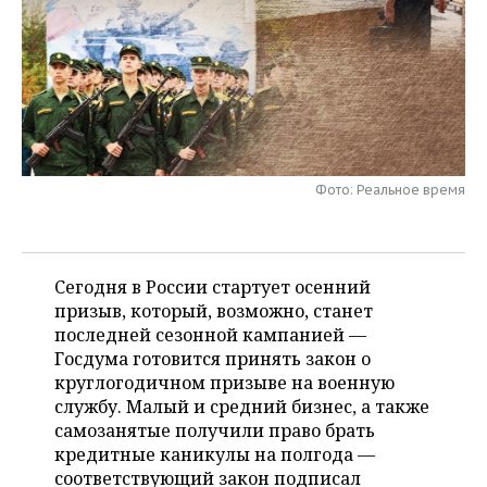
НЕФТЕХИМИЯ
РОЗНИЧНАЯ ТОРГОВЛЯ
НОВОСТИ ТЕХНОЛОГИЙ
МЕРОПРИЯТИЯ
НЕФТЬ
ТРАНСПОРТ
IT
НОВОСТИ МЕРОПРИЯТИЙ
СПОРТ
ОПК
УСЛУГИ
МЕДИА
ВЫЕЗДНАЯ РЕДАКЦИЯ
НОВОСТИ СПОРТА
ОБЩЕСТВО
ЭНЕРГЕТИКА
ТЕЛЕКОММУНИКАЦИИ
БИЗНЕС-БРАНЧИ
ФУТБОЛ
НОВОСТИ ОБЩЕСТВА
ФОТОГАЛЕРЕЯ
Фото: Реальное время
ONLINE-КОНФЕРЕНЦИИ
ХОККЕЙ
ВЛАСТЬ
СЮЖЕТЫ
Сегодня в России стартует осенний
ОТКРЫТАЯ ЛЕКЦИЯ
БАСКЕТБОЛ
ИНФРАСТРУКТУРА
СПРАВОЧНИК
призыв, который, возможно, станет
последней сезонной кампанией —
ВОЛЕЙБОЛ
ИСТОРИЯ
СПИСОК ПЕРСОН
ПОЛНАЯ ВЕРСИЯ
Госдума готовится принять закон о
круглогодичном призыве на военную
КИБЕРСПОРТ
КУЛЬТУРА
СПИСОК КОМПАНИЙ
службу. Малый и средний бизнес, а также
самозанятые получили право брать
ФИГУРНОЕ КАТАНИЕ
МЕДИЦИНА
кредитные каникулы на полгода —
соответствующий закон подписал