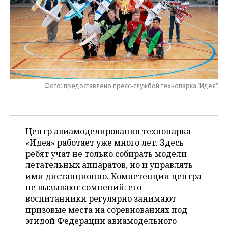
НЕФТЕХИМИЯ
РОЗНИЧНАЯ ТОРГОВЛЯ
НОВОСТИ ТЕХНОЛОГИЙ
МЕРОПРИЯТИЯ
НЕФТЬ
ТРАНСПОРТ
IT
НОВОСТИ МЕРОПРИЯТИЙ
СПОРТ
ОПК
УСЛУГИ
МЕДИА
ВЫЕЗДНАЯ РЕДАКЦИЯ
НОВОСТИ СПОРТА
ОБЩЕСТВО
ЭНЕРГЕТИКА
Фото: предоставлено пресс-службой технопарка "Идея"
ТЕЛЕКОММУНИКАЦИИ
БИЗНЕС-БРАНЧИ
ФУТБОЛ
НОВОСТИ ОБЩЕСТВА
ФОТОГАЛЕРЕЯ
ONLINE-КОНФЕРЕНЦИИ
ХОККЕЙ
ВЛАСТЬ
СЮЖЕТЫ
Центр авиамоделирования технопарка
ОТКРЫТАЯ ЛЕКЦИЯ
БАСКЕТБОЛ
ИНФРАСТРУКТУРА
СПРАВОЧНИК
«Идея» работает уже много лет. Здесь
ребят учат не только собирать модели
ВОЛЕЙБОЛ
ИСТОРИЯ
СПИСОК ПЕРСОН
ПОЛНАЯ ВЕРСИЯ
летательных аппаратов, но и управлять
ими дистанционно. Компетенции центра
КИБЕРСПОРТ
КУЛЬТУРА
СПИСОК КОМПАНИЙ
не вызывают сомнений: его
воспитанники регулярно занимают
ФИГУРНОЕ КАТАНИЕ
МЕДИЦИНА
призовые места на соревнованиях под
эгидой Федерации авиамодельного