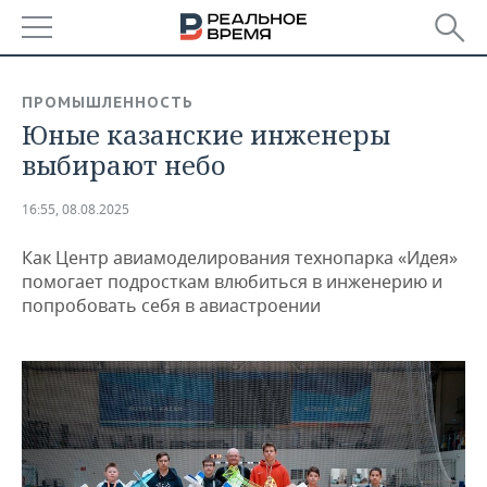
РЕГИОНЫ
ПРОМЫШЛЕННОСТЬ
Юные казанские инженеры
БАШКОРТОСТАН
НОВОСТИ
выбирают небо
ТАТАРСТАН
АНАЛИТИКА
16:55, 08.08.2025
УДМУРТИЯ
НОВОСТИ АНАЛИТИКИ
ЭКОНОМИКА
Как Центр авиамоделирования технопарка «Идея»
ДЕКЛАРАЦИИ О ДОХОДАХ
НОВОСТИ ЭКОНОМИКИ
ПРОМЫШЛЕННОСТЬ
помогает подросткам влюбиться в инженерию и
попробовать себя в авиастроении
КОРОЛИ ГОСЗАКАЗА ПФО
ФИНАНСЫ
НОВОСТИ
НЕДВИЖИМОСТЬ
ПРОМЫШЛЕННОСТИ
ВУЗЫ ТАТАРСТАНА
БАНКИ
НОВОСТИ НЕДВИЖИМОСТИ
АВТО
АГРОПРОМ
КОМУ ПРИНАДЛЕЖАТ
БЮДЖЕТ
НОВОСТИ АВТО
БИЗНЕС
ТОРГОВЫЕ ЦЕНТРЫ
МАШИНОСТРОЕНИЕ
ТАТАРСТАНА
ИНВЕСТИЦИИ
НОВОСТИ БИЗНЕСА
ТЕХНОЛОГИИ