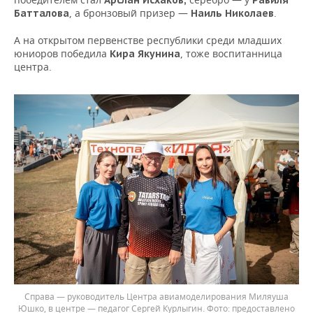
Арслан Исхаков,
Равиля
, а бронзовый призер —
.
Батталова
Наиль Николаев
А на открытом первенстве республики среди младших
юниоров победила
, тоже воспитанница
Кира Якунина
центра.
Справа — руководитель Центра авиамоделирования Миляуша
Юшко, в центре — педагог Сергей Курлыгин.
предоставлено