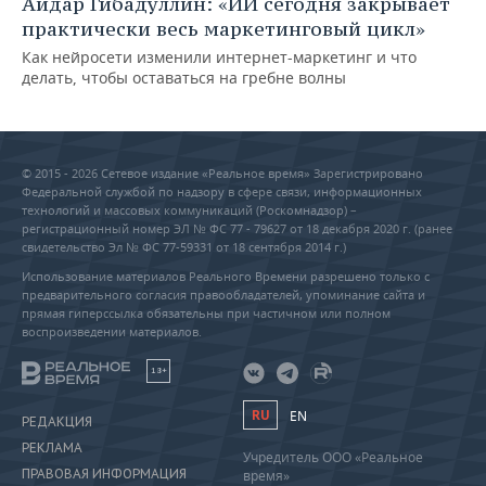
Айдар Гибадуллин: «ИИ сегодня закрывает
практически весь маркетинговый цикл»
Как нейросети изменили интернет-маркетинг и что
делать, чтобы оставаться на гребне волны
© 2015 - 2026 Сетевое издание «Реальное время» Зарегистрировано
Федеральной службой по надзору в сфере связи, информационных
технологий и массовых коммуникаций (Роскомнадзор) –
регистрационный номер ЭЛ № ФС 77 - 79627 от 18 декабря 2020 г. (ранее
свидетельство Эл № ФС 77-59331 от 18 сентября 2014 г.)
Использование материалов Реального Времени разрешено только с
предварительного согласия правообладателей, упоминание сайта и
прямая гиперссылка обязательны при частичном или полном
воспроизведении материалов.
18+
RU
EN
РЕДАКЦИЯ
РЕКЛАМА
Учредитель ООО «Реальное
ПРАВОВАЯ ИНФОРМАЦИЯ
время»