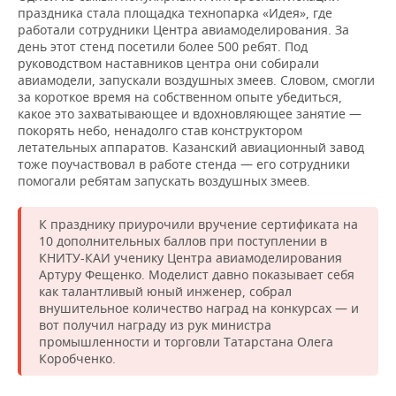
праздника стала площадка технопарка «Идея», где
работали сотрудники Центра авиамоделирования. За
день этот стенд посетили более 500 ребят. Под
руководством наставников центра они собирали
авиамодели, запускали воздушных змеев. Словом, смогли
за короткое время на собственном опыте убедиться,
какое это захватывающее и вдохновляющее занятие —
покорять небо, ненадолго став конструктором
летательных аппаратов. Казанский авиационный завод
тоже поучаствовал в работе стенда — его сотрудники
помогали ребятам запускать воздушных змеев.
К празднику приурочили вручение сертификата на
10 дополнительных баллов при поступлении в
КНИТУ-КАИ ученику Центра авиамоделирования
Артуру Фещенко. Моделист давно показывает себя
как талантливый юный инженер, собрал
внушительное количество наград на конкурсах — и
вот получил награду из рук министра
промышленности и торговли Татарстана Олега
Коробченко.