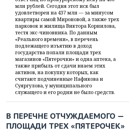
ВОДНЫЕ ВИДЫ СПОРТА
ОБРАЗОВАНИЕ
млн рублей. Сегодня этот иск был
удовлетворен на 437 млн — за минусом
ХОККЕЙ С МЯЧОМ
ПРОИСШЕСТВИЯ
квартиры самой Мироновой, а также трех
парковок и жилища Виктора Корнилова,
тестя экс-чиновника. По данным
«Реального времени», в перечень
подлежащего изъятию в доход
государства попали площади трех
магазинов «Пятерочки» и одна аптека, а
также прибыль от сдачи внаем этих
активов, на покупку которых, как
считают подчиненные Нафикова и
Суяргулова, у муниципального
служащего и его родни не было средств.
В ПЕРЕЧНЕ ОТЧУЖДАЕМОГО —
ПЛОЩАДИ ТРЕХ «ПЯТЕРОЧЕК»