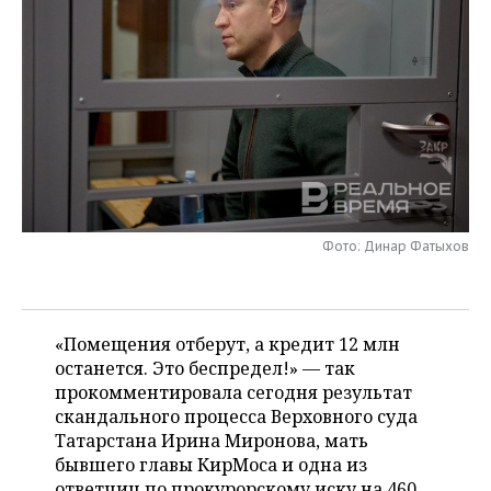
НЕФТЕХИМИЯ
РОЗНИЧНАЯ ТОРГОВЛЯ
НОВОСТИ ТЕХНОЛОГИЙ
МЕРОПРИЯТИЯ
НЕФТЬ
ТРАНСПОРТ
IT
НОВОСТИ МЕРОПРИЯТИЙ
СПОРТ
ОПК
УСЛУГИ
МЕДИА
ВЫЕЗДНАЯ РЕДАКЦИЯ
НОВОСТИ СПОРТА
ОБЩЕСТВО
ЭНЕРГЕТИКА
ТЕЛЕКОММУНИКАЦИИ
БИЗНЕС-БРАНЧИ
ФУТБОЛ
НОВОСТИ ОБЩЕСТВА
ФОТОГАЛЕРЕЯ
ONLINE-КОНФЕРЕНЦИИ
ХОККЕЙ
ВЛАСТЬ
СЮЖЕТЫ
Фото: Динар Фатыхов
ОТКРЫТАЯ ЛЕКЦИЯ
БАСКЕТБОЛ
ИНФРАСТРУКТУРА
СПРАВОЧНИК
ВОЛЕЙБОЛ
ИСТОРИЯ
СПИСОК ПЕРСОН
«Помещения отберут, а кредит 12 млн
ПОЛНАЯ ВЕРСИЯ
останется. Это беспредел!» — так
прокомментировала сегодня результат
КИБЕРСПОРТ
КУЛЬТУРА
СПИСОК КОМПАНИЙ
скандального процесса Верховного суда
Татарстана Ирина Миронова, мать
ФИГУРНОЕ КАТАНИЕ
МЕДИЦИНА
бывшего главы КирМоса и одна из
ответчиц по прокурорскому иску на 460