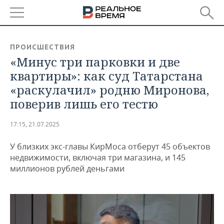
РЕГИОНЫ
ПРОИСШЕСТВИЯ
«Минус три парковки и две
БАШКОРТОСТАН
НОВОСТИ
квартиры»: как суд Татарстана
ТАТАРСТАН
АНАЛИТИКА
«раскулачил» родню Миронова,
поверив лишь его тестю
УДМУРТИЯ
НОВОСТИ АНАЛИТИКИ
ЭКОНОМИКА
17:15, 21.07.2025
ДЕКЛАРАЦИИ О ДОХОДАХ
НОВОСТИ ЭКОНОМИКИ
ПРОМЫШЛЕННОСТЬ
У близких экс-главы КирМоса отберут 45 объектов
КОРОЛИ ГОСЗАКАЗА ПФО
ФИНАНСЫ
НОВОСТИ
НЕДВИЖИМОСТЬ
недвижимости, включая три магазина, и 145
ПРОМЫШЛЕННОСТИ
миллионов рублей деньгами
ВУЗЫ ТАТАРСТАНА
БАНКИ
НОВОСТИ НЕДВИЖИМОСТИ
АВТО
АГРОПРОМ
КОМУ ПРИНАДЛЕЖАТ
БЮДЖЕТ
НОВОСТИ АВТО
БИЗНЕС
ТОРГОВЫЕ ЦЕНТРЫ
МАШИНОСТРОЕНИЕ
ТАТАРСТАНА
ИНВЕСТИЦИИ
НОВОСТИ БИЗНЕСА
ТЕХНОЛОГИИ