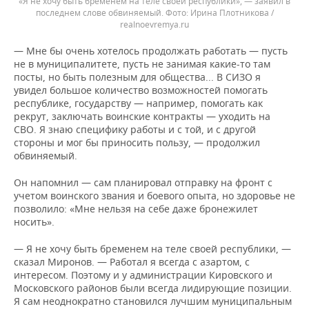
«Я не хочу быть бременем на теле своей республики», — заявил в
последнем слове обвиняемый.
Ирина Плотникова /
realnoevremya.ru
— Мне бы очень хотелось продолжать работать — пусть
не в муниципалитете, пусть не занимая какие-то там
посты, но быть полезным для общества... В СИЗО я
увидел большое количество возможностей помогать
республике, государству — например, помогать как
рекрут, заключать воинские контракты — уходить на
СВО. Я знаю специфику работы и с той, и с другой
стороны и мог бы приносить пользу, — продолжил
обвиняемый.
Он напомнил — сам планировал отправку на фронт с
учетом воинского звания и боевого опыта, но здоровье не
позволило: «Мне нельзя на себе даже бронежилет
носить».
— Я не хочу быть бременем на теле своей республики, —
сказал Миронов. — Работал я всегда с азартом, с
интересом. Поэтому и у администрации Кировского и
Московского районов были всегда лидирующие позиции.
Я сам неоднократно становился лучшим муниципальным