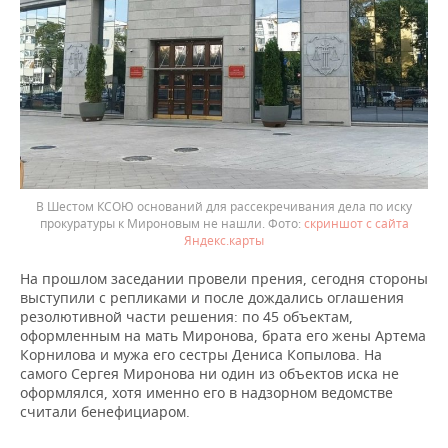
В Шестом КСОЮ оснований для рассекречивания дела по иску
прокуратуры к Мироновым не нашли.
скриншот с сайта
Яндекс.карты
На прошлом заседании провели прения, сегодня стороны
выступили с репликами и после дождались оглашения
резолютивной части решения: по 45 объектам,
оформленным на мать Миронова, брата его жены Артема
Корнилова и мужа его сестры Дениса Копылова. На
самого Сергея Миронова ни один из объектов иска не
оформлялся, хотя именно его в надзорном ведомстве
считали бенефициаром.