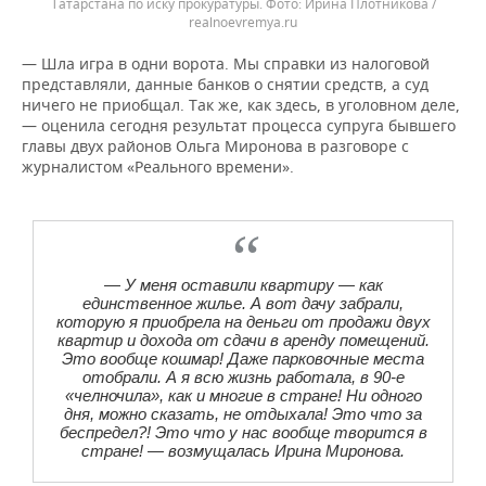
Татарстана по иску прокуратуры.
Ирина Плотникова /
realnoevremya.ru
— Шла игра в одни ворота. Мы справки из налоговой
представляли, данные банков о снятии средств, а суд
ничего не приобщал. Так же, как здесь, в уголовном деле,
— оценила сегодня результат процесса супруга бывшего
главы двух районов Ольга Миронова в разговоре с
журналистом «Реального времени».
— У меня оставили квартиру — как
единственное жилье. А вот дачу забрали,
которую я приобрела на деньги от продажи двух
квартир и дохода от сдачи в аренду помещений.
Это вообще кошмар! Даже парковочные места
отобрали. А я всю жизнь работала, в 90-е
«челночила», как и многие в стране! Ни одного
дня, можно сказать, не отдыхала! Это что за
беспредел?! Это что у нас вообще творится в
стране! — возмущалась Ирина Миронова.