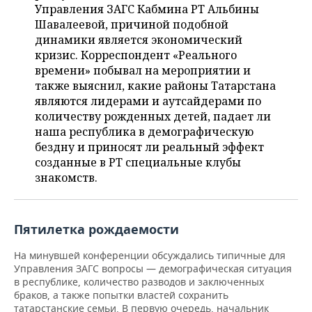
НЕФТЕХИМИЯ
Управления ЗАГС Кабмина РТ Альбины
Шавалеевой, причиной подобной
РОЗНИЧНАЯ ТОРГОВЛЯ
НОВОСТИ ТЕХНОЛОГИЙ
МЕРОПРИЯТИЯ
НЕФТЬ
динамики является экономический
кризис. Корреспондент «Реального
ТРАНСПОРТ
IT
НОВОСТИ МЕРОПРИЯТИЙ
СПОРТ
ОПК
времени» побывал на мероприятии и
также выяснил, какие районы Татарстана
УСЛУГИ
МЕДИА
ВЫЕЗДНАЯ РЕДАКЦИЯ
НОВОСТИ СПОРТА
ОБЩЕСТВО
ЭНЕРГЕТИКА
являются лидерами и аутсайдерами по
количеству рожденных детей, падает ли
ТЕЛЕКОММУНИКАЦИИ
БИЗНЕС-БРАНЧИ
ФУТБОЛ
НОВОСТИ ОБЩЕСТВА
ФОТОГАЛЕРЕЯ
наша республика в демографическую
бездну и приносят ли реальный эффект
ONLINE-КОНФЕРЕНЦИИ
ХОККЕЙ
ВЛАСТЬ
СЮЖЕТЫ
созданные в РТ специальные клубы
знакомств.
ОТКРЫТАЯ ЛЕКЦИЯ
БАСКЕТБОЛ
ИНФРАСТРУКТУРА
СПРАВОЧНИК
ВОЛЕЙБОЛ
ИСТОРИЯ
СПИСОК ПЕРСОН
ПОЛНАЯ ВЕРСИЯ
Пятилетка рождаемости
КИБЕРСПОРТ
КУЛЬТУРА
СПИСОК КОМПАНИЙ
На минувшей конференции обсуждались типичные для
Управления ЗАГС вопросы — демографическая ситуация
в республике, количество разводов и заключенных
ФИГУРНОЕ КАТАНИЕ
МЕДИЦИНА
браков, а также попытки властей сохранить
татарстанские семьи. В первую очередь, начальник