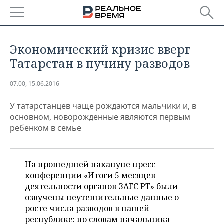
РЕГИОНЫ
Экономический кризис вверг
БАШКОРТОСТАН
НОВОСТИ
Татарстан в пучину разводов
ТАТАРСТАН
АНАЛИТИКА
07:00, 15.06.2016
УДМУРТИЯ
НОВОСТИ АНАЛИТИКИ
ЭКОНОМИКА
У татарстанцев чаще рождаются мальчики и, в
основном, новорожденные являются первым
ребенком в семье
ДЕКЛАРАЦИИ О ДОХОДАХ
НОВОСТИ ЭКОНОМИКИ
ПРОМЫШЛЕННОСТЬ
КОРОЛИ ГОСЗАКАЗА ПФО
ФИНАНСЫ
НОВОСТИ
НЕДВИЖИМОСТЬ
ПРОМЫШЛЕННОСТИ
На прошедшей накануне пресс-
ВУЗЫ ТАТАРСТАНА
БАНКИ
НОВОСТИ НЕДВИЖИМОСТИ
АВТО
конференции «Итоги 5 месяцев
АГРОПРОМ
деятельности органов ЗАГС РТ» были
КОМУ ПРИНАДЛЕЖАТ
БЮДЖЕТ
НОВОСТИ АВТО
БИЗНЕС
озвучены неутешительные данные о
ТОРГОВЫЕ ЦЕНТРЫ
МАШИНОСТРОЕНИЕ
росте числа разводов в нашей
ТАТАРСТАНА
республике: по словам начальника
ИНВЕСТИЦИИ
НОВОСТИ БИЗНЕСА
ТЕХНОЛОГИИ