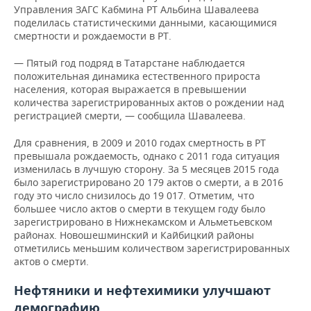
ВОДНЫЕ ВИДЫ СПОРТА
ОБРАЗОВАНИЕ
Управления ЗАГС Кабмина РТ Альбина Шавалеева
поделилась статистическими данными, касающимися
ХОККЕЙ С МЯЧОМ
ПРОИСШЕСТВИЯ
смертности и рождаемости в РТ.
— Пятый год подряд в Татарстане наблюдается
положительная динамика естественного прироста
населения, которая выражается в превышении
количества зарегистрированных актов о рождении над
регистрацией смерти, — сообщила Шавалеева.
Для сравнения, в 2009 и 2010 годах смертность в РТ
превышала рождаемость, однако с 2011 года ситуация
изменилась в лучшую сторону. За 5 месяцев 2015 года
было зарегистрировано 20 179 актов о смерти, а в 2016
году это число снизилось до 19 017. Отметим, что
большее число актов о смерти в текущем году было
зарегистрировано в Нижнекамском и Альметьевском
районах. Новошешминский и Кайбицкий районы
отметились меньшим количеством зарегистрированных
актов о смерти.
Нефтяники и нефтехимики улучшают
демографию