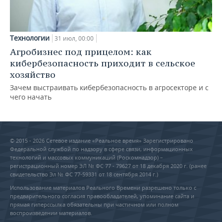
Технологии
31 июл, 00:00
Агробизнес под прицелом: как
кибербезопасность приходит в сельское
хозяйство
Зачем выстраивать кибербезопасность в агросекторе и с
чего начать
© 2015 - 2026 Сетевое издание «Реальное время» Зарегистрировано
Федеральной службой по надзору в сфере связи, информационных
технологий и массовых коммуникаций (Роскомнадзор) –
регистрационный номер ЭЛ № ФС 77 - 79627 от 18 декабря 2020 г. (ранее
свидетельство Эл № ФС 77-59331 от 18 сентября 2014 г.)
Использование материалов Реального Времени разрешено только с
предварительного согласия правообладателей, упоминание сайта и
прямая гиперссылка обязательны при частичном или полном
воспроизведении материалов.