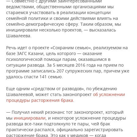
— Совместно с другими заинтересованными
ведомствами, общественными организациями мы
стараемся участвовать в реализации концепции
семейной политики и своими действиями влиять на
семейно-демографическую сферу. Таким образом, мы
инициировали несколько проектов, — высказалась
Шавалеева.
Речь идет о проекте «Сохраним семью», реализуемом на
базе ЗАГС Казани, цель которого — оказание
психологической помощи парам, оказавшимся в
ситуации развода. За 5 месяцев 2016 года на прием по
программе записались 207 супружеских пар, причем уже
удалось спасти 141 семью.
Еще одним «средством от разводов», по убеждению
Шавалеевой, может стать законопроект
об усложнении
процедуры расторжения брака
.
—
Получил некий резонанс тот законопроект, который
мы
инициировали
, и некоторое усложнение процедуры
развода все-таки подтолкнуло те пары, чей брак
практически распался, официально зарегистрировать
расторжение брака. Это как у медиков — когда