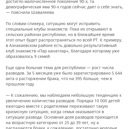
достигло малочисленное поколение 90-х, та
демографическая яма 90-х годов сейчас дает о себе знать,
— пояснила Шавалеева.
По словам спикера, ситуацию могут исправить
специальные клубы знакомств. Пока их открывают в
сельских районах республики, но в ближайшее время
этот опыт будет распространяться по всей РТ. К примеру,
в Азнакаевском районе есть довольно результативный
клуб знакомств «Пар канатлар», благодаря которому уже
образовалось 9 семей.
Еще одна больная тема для республики — рост числа
разводов. За 5 месяцев уже было зарегистрировано 5 644
акта о расторжении брака, что на 395 больше, чем в
прошлом году.
— К сожалению, мы наблюдаем небольшую тенденцию к
увеличению количества разводов. Порядка 10 000 детей
ежегодно вместе с родителями переживают такую
кризисную ситуацию, когда семья оказывается в
ситуации развода. Основная доля разводов приходится
на возрастную категорию от 25 до 39 лет, ну а
распадаются браки, к сожалению, достаточно молодые,