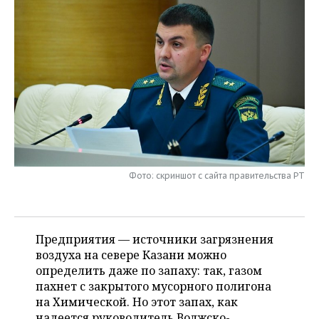
НЕФТЕХИМИЯ
РОЗНИЧНАЯ ТОРГОВЛЯ
НОВОСТИ ТЕХНОЛОГИЙ
МЕРОПРИЯТИЯ
НЕФТЬ
ТРАНСПОРТ
IT
НОВОСТИ МЕРОПРИЯТИЙ
СПОРТ
ОПК
УСЛУГИ
МЕДИА
ВЫЕЗДНАЯ РЕДАКЦИЯ
НОВОСТИ СПОРТА
ОБЩЕСТВО
ЭНЕРГЕТИКА
ТЕЛЕКОММУНИКАЦИИ
БИЗНЕС-БРАНЧИ
ФУТБОЛ
НОВОСТИ ОБЩЕСТВА
ФОТОГАЛЕРЕЯ
ONLINE-КОНФЕРЕНЦИИ
ХОККЕЙ
ВЛАСТЬ
СЮЖЕТЫ
Фото: скриншот с сайта правительства РТ
ОТКРЫТАЯ ЛЕКЦИЯ
БАСКЕТБОЛ
ИНФРАСТРУКТУРА
СПРАВОЧНИК
ВОЛЕЙБОЛ
ИСТОРИЯ
СПИСОК ПЕРСОН
ПОЛНАЯ ВЕРСИЯ
Предприятия — источники загрязнения
воздуха на севере Казани можно
КИБЕРСПОРТ
КУЛЬТУРА
СПИСОК КОМПАНИЙ
определить даже по запаху: так, газом
пахнет с закрытого мусорного полигона
ФИГУРНОЕ КАТАНИЕ
МЕДИЦИНА
на Химической. Но этот запах, как
надеется руководитель Волжско-