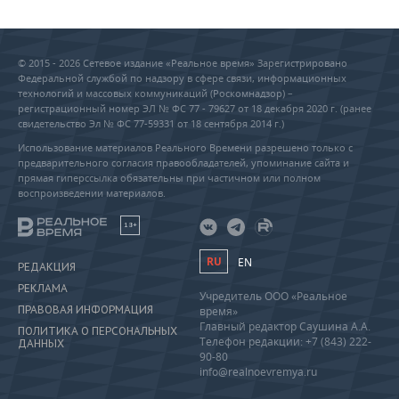
© 2015 - 2026 Сетевое издание «Реальное время» Зарегистрировано
Федеральной службой по надзору в сфере связи, информационных
технологий и массовых коммуникаций (Роскомнадзор) –
регистрационный номер ЭЛ № ФС 77 - 79627 от 18 декабря 2020 г. (ранее
свидетельство Эл № ФС 77-59331 от 18 сентября 2014 г.)
Использование материалов Реального Времени разрешено только с
предварительного согласия правообладателей, упоминание сайта и
прямая гиперссылка обязательны при частичном или полном
воспроизведении материалов.
18+
RU
EN
РЕДАКЦИЯ
РЕКЛАМА
Учредитель ООО «Реальное
ПРАВОВАЯ ИНФОРМАЦИЯ
время»
Главный редактор Саушина А.А.
ПОЛИТИКА О ПЕРСОНАЛЬНЫХ
Телефон редакции: +7 (843) 222-
ДАННЫХ
90-80
info@realnoevremya.ru