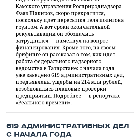
ВОДНЫЕ ВИДЫ СПОРТА
ОБРАЗОВАНИЕ
Камского управления Росприроднадзора
Фаяз Шакиров, скоро прекратится,
ХОККЕЙ С МЯЧОМ
ПРОИСШЕСТВИЯ
поскольку идет пересыпка тела полигона
грунтом. А вот сроки окончательной
рекультивации он обозначить
затруднился — намекнул на вопрос
финансирования. Кроме того, на своем
брифинге он рассказал о том, как идет
работа федерального надзорного
ведомства в Татарстане: с начала года
уже заведено 619 административных дел,
предъявлены ущербы на 214 млн рублей,
возобновились плановые проверки
предприятий. Подробнее — в репортаже
«Реального времени».
619 АДМИНИСТРАТИВНЫХ ДЕЛ
С НАЧАЛА ГОДА