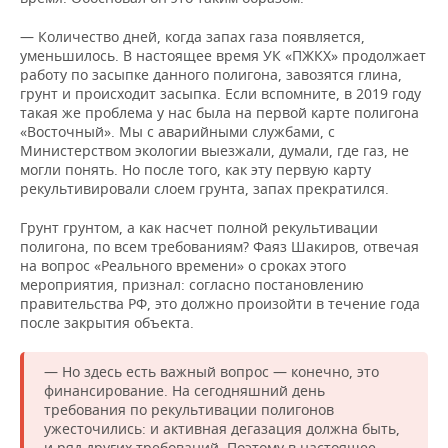
— Количество дней, когда запах газа появляется,
уменьшилось. В настоящее время УК «ПЖКХ» продолжает
работу по засыпке данного полигона, завозятся глина,
грунт и происходит засыпка. Если вспомните, в 2019 году
такая же проблема у нас была на первой карте полигона
«Восточный». Мы с аварийными службами, с
Министерством экологии выезжали, думали, где газ, не
могли понять. Но после того, как эту первую карту
рекультивировали слоем грунта, запах прекратился.
Грунт грунтом, а как насчет полной рекультивации
полигона, по всем требованиям? Фаяз Шакиров, отвечая
на вопрос «Реального времени» о сроках этого
мероприятия, признал: согласно постановлению
правительства РФ, это должно произойти в течение года
после закрытия объекта.
— Но здесь есть важный вопрос — конечно, это
финансирование. На сегодняшний день
требования по рекультивации полигонов
ужесточились: и активная дегазация должна быть,
и ряд других требований. Поэтому в настоящее