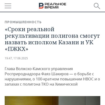
РЕГИОНЫ
ПРОМЫШЛЕННОСТЬ
«Сроки реальной
БАШКОРТОСТАН
НОВОСТИ
рекультивации полигона смогут
ТАТАРСТАН
АНАЛИТИКА
назвать исполком Казани и УК
«ПЖКХ»
УДМУРТИЯ
НОВОСТИ АНАЛИТИКИ
ЭКОНОМИКА
19:47, 17.06.2025
ДЕКЛАРАЦИИ О ДОХОДАХ
НОВОСТИ ЭКОНОМИКИ
ПРОМЫШЛЕННОСТЬ
Глава Волжско-Камского управления
КОРОЛИ ГОСЗАКАЗА ПФО
ФИНАНСЫ
НОВОСТИ
НЕДВИЖИМОСТЬ
Росприроднадзора Фаяз Шакиров — о борьбе с
ПРОМЫШЛЕННОСТИ
нарушениями, о 100-кратном повышении НВОС и о
ВУЗЫ ТАТАРСТАНА
БАНКИ
НОВОСТИ НЕДВИЖИМОСТИ
АВТО
запахах с полигона ТКО на Химической
АГРОПРОМ
КОМУ ПРИНАДЛЕЖАТ
БЮДЖЕТ
НОВОСТИ АВТО
БИЗНЕС
ТОРГОВЫЕ ЦЕНТРЫ
МАШИНОСТРОЕНИЕ
ТАТАРСТАНА
ИНВЕСТИЦИИ
НОВОСТИ БИЗНЕСА
ТЕХНОЛОГИИ