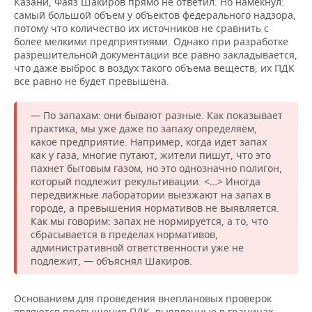
Казани, Фаяз Шакиров прямо не ответил. Но намекнул:
самый большой объем у объектов федерального надзора,
потому что количество их источников не сравнить с
более мелкими предприятиями. Однако при разработке
разрешительной документации все равно закладывается,
что даже выброс в воздух такого объема веществ, их ПДК
все равно не будет превышена.
— По запахам: они бывают разные. Как показывает
практика, мы уже даже по запаху определяем,
какое предприятие. Например, когда идет запах
как у газа, многие путают, жители пишут, что это
пахнет бытовым газом, но это однозначно полигон,
который подлежит рекультивации. <…> Иногда
передвижные лаборатории выезжают на запах в
городе, а превышения нормативов не выявляется.
Как мы говорим: запах не нормируется, а то, что
сбрасывается в пределах нормативов,
административной ответственности уже не
подлежит, — объяснял Шакиров.
Основанием для проведения внеплановых проверок
являются превышения ПДК, выявленные в границах