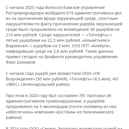
С начала 2025 года Волжско-Камское управление
Росприроднадзора возбудило 619 административных дел
из-за причинения вреда окружающей среде, злостным
нарушителям по факту причинения ущерба окружающей
среде было предъявлено на возмещение 30 ущербов на
214 млн рублей. Среди нарушителей — «Татнефть» с
пятью ущербами на 22,2 млн рублей, «Альметьевск-
Водоканал» с ущербом на 3 млн, ОЭЗ ППТ «Алабуга»,
навредившая среде на 2,8 млн рублей. Такие данные
привел сегодня на брифинге руководитель управления
Фаяз Шакиров.
С начала года ущерб уже возместили ООО «ПК
Возрождение» (30 млн рублей), «Татнефть» (4,5 млн), АО
«ЗВКС» (Зеленодольский район).
При этом в 2024 году был составлен 781 протокол об
административном правонарушении, а ущербов
предъявлено на 5 миллиардов (почти половину из них
«обеспечила» компания «БэстХим» из Нижнекамского
района).
В 2024 году ООО «Сервис-Экология» возместило ущерб на