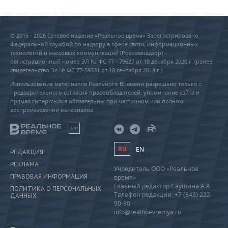
© 2015 - 2026 Сетевое издание «Реальное время» Зарегистрировано
Федеральной службой по надзору в сфере связи, информационных
технологий и массовых коммуникаций (Роскомнадзор) –
регистрационный номер ЭЛ № ФС 77 - 79627 от 18 декабря 2020 г. (ранее
свидетельство Эл № ФС 77-59331 от 18 сентября 2014 г.)
Использование материалов Реального Времени разрешено только с
предварительного согласия правообладателей, упоминание сайта и
прямая гиперссылка обязательны при частичном или полном
воспроизведении материалов.
18+
RU
EN
РЕДАКЦИЯ
РЕКЛАМА
Учредитель ООО «Реальное
ПРАВОВАЯ ИНФОРМАЦИЯ
время»
Главный редактор Саушина А.А.
ПОЛИТИКА О ПЕРСОНАЛЬНЫХ
Телефон редакции: +7 (843) 222-
ДАННЫХ
90-80
info@realnoevremya.ru