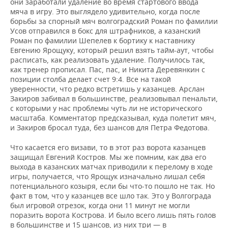
они заработали удаление во время стартового ввода
мяча в игру. Это выглядело удивительно, когда после
борьбы за спорный мяч волгоградский Роман по фамилии
Усов отправился в бокс для штрафников, а казанский
Роман по фамилии Шепелев к бортику к наставнику
Евгению Ярощуку, который решил взять тайм-аут, чтобы
расписать, как реализовать удаление. Получилось так,
как тренер прописал. Пас, пас, и Никита Деревянкин с
позиции столба делает счет 9:4. Все на такой
уверенности, что редко встретишь у казанцев. Арслан
Закиров забивал в большинстве, реализовывал пенальти,
с которыми у нас проблемы чуть ли не исторического
масштаба. Комментатор предсказывал, куда полетит мяч,
и Закиров бросал туда, без шансов для Петра Федотова.
Что касается его визави, то в этот раз ворота казанцев
защищал Евгений Костров. Мы же помним, как два его
выхода в казанских матчах приводили к перелому в ходе
игры, получается, что Ярощук изначально лишал себя
потенциального козыря, если бы что-то пошло не так. Но
факт в том, что у казанцев все шло так. Это у Волгограда
был игровой отрезок, когда они 11 минут не могли
поразить ворота Кострова. И было всего лишь пять голов
в большинстве и 15 шансов, из них три — в