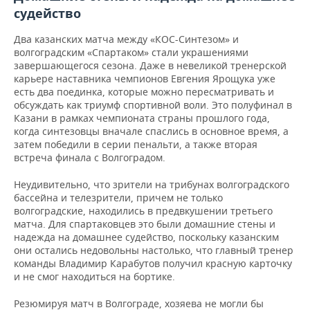
ВОДНЫЕ ВИДЫ СПОРТА
ОБРАЗОВАНИЕ
судейство
ХОККЕЙ С МЯЧОМ
ПРОИСШЕСТВИЯ
Два казанских матча между «КОС-Синтезом» и
волгоградским «Спартаком» стали украшениями
завершающегося сезона. Даже в невеликой тренерской
карьере наставника чемпионов Евгения Ярощука уже
есть два поединка, которые можно пересматривать и
обсуждать как триумф спортивной воли. Это полуфинал в
Казани в рамках чемпионата страны прошлого года,
когда синтезовцы вначале спаслись в основное время, а
затем победили в серии пенальти, а также вторая
встреча финала с Волгоградом.
Неудивительно, что зрители на трибунах волгоградского
бассейна и телезрители, причем не только
волгоградские, находились в предвкушении третьего
матча. Для спартаковцев это были домашние стены и
надежда на домашнее судейство, поскольку казанским
они остались недовольны настолько, что главный тренер
команды Владимир Карабутов получил красную карточку
и не смог находиться на бортике.
Резюмируя матч в Волгограде, хозяева не могли бы