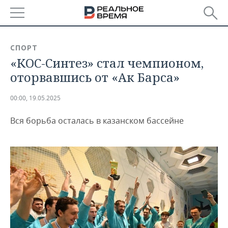
РЕГИОНЫ
СПОРТ
«КОС-Синтез» стал чемпионом,
БАШКОРТОСТАН
НОВОСТИ
оторвавшись от «Ак Барса»
ТАТАРСТАН
АНАЛИТИКА
00:00, 19.05.2025
УДМУРТИЯ
НОВОСТИ АНАЛИТИКИ
ЭКОНОМИКА
Вся борьба осталась в казанском бассейне
ДЕКЛАРАЦИИ О ДОХОДАХ
НОВОСТИ ЭКОНОМИКИ
ПРОМЫШЛЕННОСТЬ
КОРОЛИ ГОСЗАКАЗА ПФО
ФИНАНСЫ
НОВОСТИ
НЕДВИЖИМОСТЬ
ПРОМЫШЛЕННОСТИ
ВУЗЫ ТАТАРСТАНА
БАНКИ
НОВОСТИ НЕДВИЖИМОСТИ
АВТО
АГРОПРОМ
КОМУ ПРИНАДЛЕЖАТ
БЮДЖЕТ
НОВОСТИ АВТО
БИЗНЕС
ТОРГОВЫЕ ЦЕНТРЫ
МАШИНОСТРОЕНИЕ
ТАТАРСТАНА
ИНВЕСТИЦИИ
НОВОСТИ БИЗНЕСА
ТЕХНОЛОГИИ