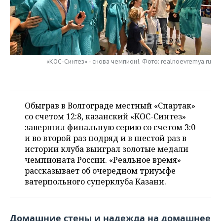
НЕФТЕХИМИЯ
РОЗНИЧНАЯ ТОРГОВЛЯ
НОВОСТИ ТЕХНОЛОГИЙ
МЕРОПРИЯТИЯ
НЕФТЬ
ТРАНСПОРТ
IT
НОВОСТИ МЕРОПРИЯТИЙ
СПОРТ
ОПК
«КОС-Синтез» - снова чемпион!. Фото: realnoevremya.ru
УСЛУГИ
МЕДИА
ВЫЕЗДНАЯ РЕДАКЦИЯ
НОВОСТИ СПОРТА
ОБЩЕСТВО
ЭНЕРГЕТИКА
ТЕЛЕКОММУНИКАЦИИ
БИЗНЕС-БРАНЧИ
ФУТБОЛ
НОВОСТИ ОБЩЕСТВА
ФОТОГАЛЕРЕЯ
Обыграв в Волгограде местный «Спартак»
ONLINE-КОНФЕРЕНЦИИ
ХОККЕЙ
ВЛАСТЬ
СЮЖЕТЫ
со счетом 12:8, казанский «КОС-Синтез»
завершил финальную серию со счетом 3:0
ОТКРЫТАЯ ЛЕКЦИЯ
БАСКЕТБОЛ
ИНФРАСТРУКТУРА
СПРАВОЧНИК
и во второй раз подряд и в шестой раз в
истории клуба выиграл золотые медали
ВОЛЕЙБОЛ
ИСТОРИЯ
СПИСОК ПЕРСОН
ПОЛНАЯ ВЕРСИЯ
чемпионата России. «Реальное время»
рассказывает об очередном триумфе
КИБЕРСПОРТ
КУЛЬТУРА
СПИСОК КОМПАНИЙ
ватерпольного суперклуба Казани.
ФИГУРНОЕ КАТАНИЕ
МЕДИЦИНА
Домашние стены и надежда на домашнее