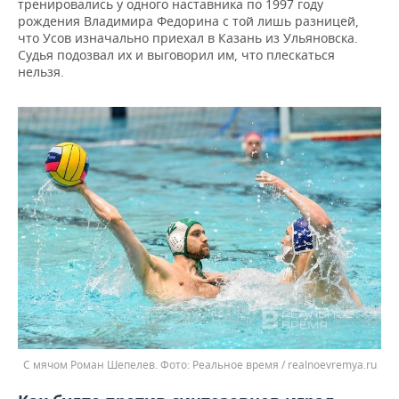
тренировались у одного наставника по 1997 году
рождения Владимира Федорина с той лишь разницей,
что Усов изначально приехал в Казань из Ульяновска.
Судья подозвал их и выговорил им, что плескаться
нельзя.
С мячом Роман Шепелев.
Реальное время / realnoevremya.ru