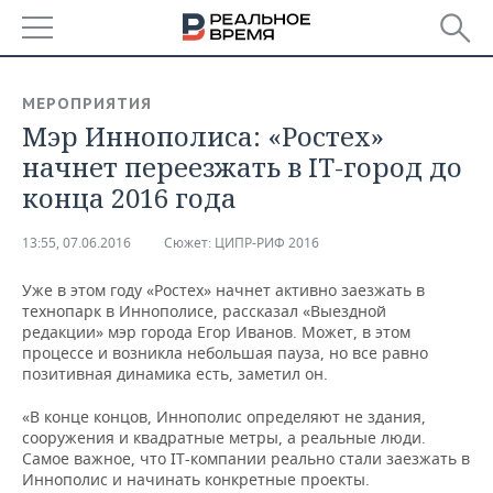
РЕГИОНЫ
МЕРОПРИЯТИЯ
​Мэр Иннополиса: «Ростех»
БАШКОРТОСТАН
НОВОСТИ
начнет переезжать в IT-город до
ТАТАРСТАН
АНАЛИТИКА
конца 2016 года
УДМУРТИЯ
НОВОСТИ АНАЛИТИКИ
ЭКОНОМИКА
13:55, 07.06.2016
Сюжет:
ЦИПР-РИФ 2016
ДЕКЛАРАЦИИ О ДОХОДАХ
НОВОСТИ ЭКОНОМИКИ
ПРОМЫШЛЕННОСТЬ
Уже в этом году «Ростех» начнет активно заезжать в
технопарк в Иннополисе, рассказал «Выездной
КОРОЛИ ГОСЗАКАЗА ПФО
ФИНАНСЫ
НОВОСТИ
НЕДВИЖИМОСТЬ
редакции» мэр города Егор Иванов. Может, в этом
ПРОМЫШЛЕННОСТИ
процессе и возникла небольшая пауза, но все равно
позитивная динамика есть, заметил он.
ВУЗЫ ТАТАРСТАНА
БАНКИ
НОВОСТИ НЕДВИЖИМОСТИ
АВТО
АГРОПРОМ
«В конце концов, Иннополис определяют не здания,
КОМУ ПРИНАДЛЕЖАТ
БЮДЖЕТ
НОВОСТИ АВТО
БИЗНЕС
сооружения и квадратные метры, а реальные люди.
ТОРГОВЫЕ ЦЕНТРЫ
МАШИНОСТРОЕНИЕ
Самое важное, что IT-компании реально стали заезжать в
ТАТАРСТАНА
Иннополис и начинать конкретные проекты.
ИНВЕСТИЦИИ
НОВОСТИ БИЗНЕСА
ТЕХНОЛОГИИ