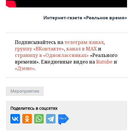
ВОДНЫЕ ВИДЫ СПОРТА
ОБРАЗОВАНИЕ
ХОККЕЙ С МЯЧОМ
ПРОИСШЕСТВИЯ
Интернет-газета «Реальное время»
Подписывайтесь на
телеграм-канал
,
группу «ВКонтакте»
,
канал в MAX
и
страницу в «Одноклассниках»
«Реального
времени». Ежедневные видео на
Rutube
и
«Дзене»
.
Мероприятия
Поделитесь в соцсетях