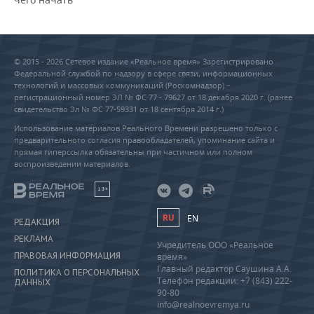
© 2015 - 2026 Сетевое издание «Реальное время» Зарегистрировано
Федеральной службой по надзору в сфере связи, информационных
технологий и массовых коммуникаций (Роскомнадзор) –
регистрационный номер ЭЛ № ФС 77 - 79627 от 18 декабря 2020 г. (ранее
свидетельство Эл № ФС 77-59331 от 18 сентября 2014 г.)
Использование материалов Реального Времени разрешено только с
предварительного согласия правообладателей, упоминание сайта и
прямая гиперссылка обязательны при частичном или полном
воспроизведении материалов.
18+
RU
EN
РЕДАКЦИЯ
РЕКЛАМА
Учредитель ООО «Реальное
ПРАВОВАЯ ИНФОРМАЦИЯ
время»
Главный редактор Саушина А.А.
ПОЛИТИКА О ПЕРСОНАЛЬНЫХ
Телефон редакции: +7 (843) 222-
ДАННЫХ
90-80
info@realnoevremya.ru