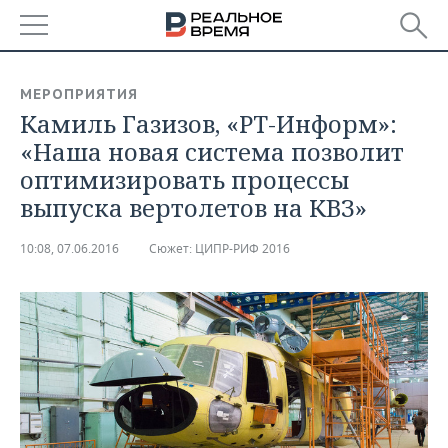
РЕГИОНЫ
МЕРОПРИЯТИЯ
Камиль Газизов, «РТ-Информ»:
БАШКОРТОСТАН
НОВОСТИ
«Наша новая система позволит
ТАТАРСТАН
АНАЛИТИКА
оптимизировать процессы
выпуска вертолетов на КВЗ»
УДМУРТИЯ
НОВОСТИ АНАЛИТИКИ
ЭКОНОМИКА
10:08, 07.06.2016
Сюжет:
ЦИПР-РИФ 2016
ДЕКЛАРАЦИИ О ДОХОДАХ
НОВОСТИ ЭКОНОМИКИ
ПРОМЫШЛЕННОСТЬ
КОРОЛИ ГОСЗАКАЗА ПФО
ФИНАНСЫ
НОВОСТИ
НЕДВИЖИМОСТЬ
ПРОМЫШЛЕННОСТИ
ВУЗЫ ТАТАРСТАНА
БАНКИ
НОВОСТИ НЕДВИЖИМОСТИ
АВТО
АГРОПРОМ
КОМУ ПРИНАДЛЕЖАТ
БЮДЖЕТ
НОВОСТИ АВТО
БИЗНЕС
ТОРГОВЫЕ ЦЕНТРЫ
МАШИНОСТРОЕНИЕ
ТАТАРСТАНА
ИНВЕСТИЦИИ
НОВОСТИ БИЗНЕСА
ТЕХНОЛОГИИ