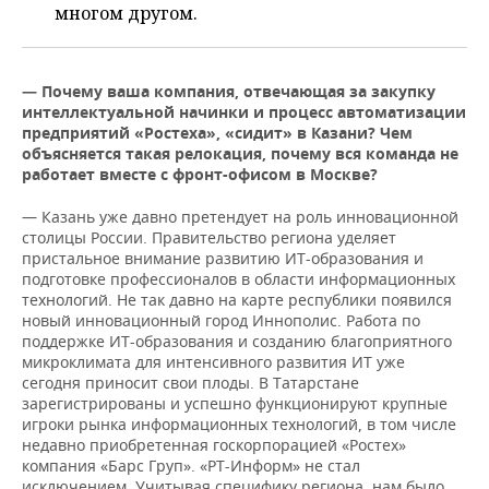
ВОДНЫЕ ВИДЫ СПОРТА
ОБРАЗОВАНИЕ
многом другом.
ХОККЕЙ С МЯЧОМ
ПРОИСШЕСТВИЯ
— Почему ваша компания, отвечающая за закупку
интеллектуальной начинки и процесс автоматизации
предприятий «Ростеха», «сидит» в Казани? Чем
объясняется такая релокация, почему вся команда не
работает вместе с фронт-офисом в Москве?
— Казань уже давно претендует на роль инновационной
столицы России. Правительство региона уделяет
пристальное внимание развитию ИТ-образования и
подготовке профессионалов в области информационных
технологий. Не так давно на карте республики появился
новый инновационный город Иннополис. Работа по
поддержке ИТ-образования и созданию благоприятного
микроклимата для интенсивного развития ИТ уже
сегодня приносит свои плоды. В Татарстане
зарегистрированы и успешно функционируют крупные
игроки рынка информационных технологий, в том числе
недавно приобретенная госкорпорацией «Ростех»
компания «Барс Груп». «РТ-Информ» не стал
исключением. Учитывая специфику региона, нам было