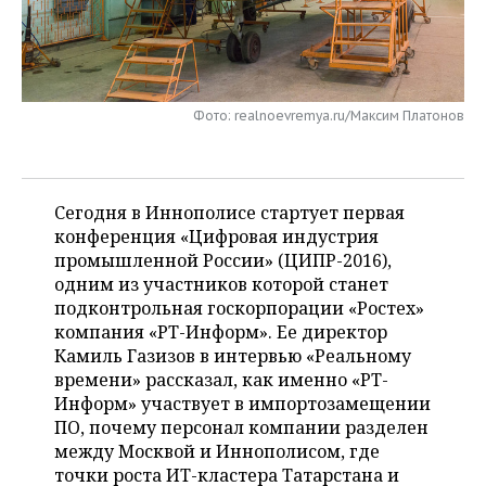
НЕФТЕХИМИЯ
РОЗНИЧНАЯ ТОРГОВЛЯ
НОВОСТИ ТЕХНОЛОГИЙ
МЕРОПРИЯТИЯ
НЕФТЬ
ТРАНСПОРТ
IT
НОВОСТИ МЕРОПРИЯТИЙ
СПОРТ
ОПК
Фото: realnoevremya.ru/Максим Платонов
УСЛУГИ
МЕДИА
ВЫЕЗДНАЯ РЕДАКЦИЯ
НОВОСТИ СПОРТА
ОБЩЕСТВО
ЭНЕРГЕТИКА
ТЕЛЕКОММУНИКАЦИИ
БИЗНЕС-БРАНЧИ
ФУТБОЛ
НОВОСТИ ОБЩЕСТВА
ФОТОГАЛЕРЕЯ
Сегодня в Иннополисе стартует первая
конференция «Цифровая индустрия
ONLINE-КОНФЕРЕНЦИИ
ХОККЕЙ
ВЛАСТЬ
СЮЖЕТЫ
промышленной России» (ЦИПР-2016),
одним из участников которой станет
ОТКРЫТАЯ ЛЕКЦИЯ
БАСКЕТБОЛ
ИНФРАСТРУКТУРА
СПРАВОЧНИК
подконтрольная госкорпорации «Ростех»
компания «РТ-Информ». Ее директор
ВОЛЕЙБОЛ
ИСТОРИЯ
СПИСОК ПЕРСОН
ПОЛНАЯ ВЕРСИЯ
Камиль Газизов в интервью «Реальному
времени» рассказал, как именно «РТ-
КИБЕРСПОРТ
КУЛЬТУРА
СПИСОК КОМПАНИЙ
Информ» участвует в импортозамещении
ПО, почему персонал компании разделен
ФИГУРНОЕ КАТАНИЕ
МЕДИЦИНА
между Москвой и Иннополисом, где
точки роста ИТ-кластера Татарстана и