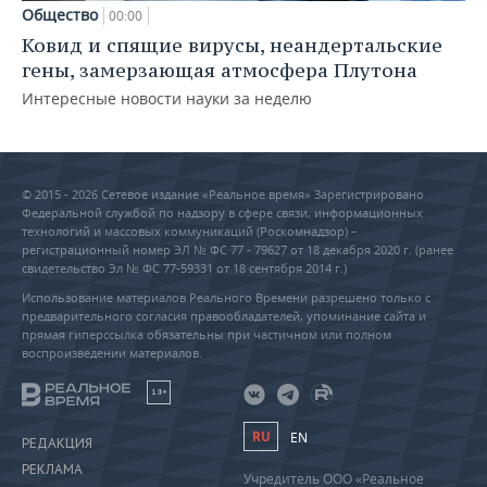
Общество
00:00
Ковид и спящие вирусы, неандертальские
гены, замерзающая атмосфера Плутона
Интересные новости науки за неделю
© 2015 - 2026 Сетевое издание «Реальное время» Зарегистрировано
Федеральной службой по надзору в сфере связи, информационных
технологий и массовых коммуникаций (Роскомнадзор) –
регистрационный номер ЭЛ № ФС 77 - 79627 от 18 декабря 2020 г. (ранее
свидетельство Эл № ФС 77-59331 от 18 сентября 2014 г.)
Использование материалов Реального Времени разрешено только с
предварительного согласия правообладателей, упоминание сайта и
прямая гиперссылка обязательны при частичном или полном
воспроизведении материалов.
18+
RU
EN
РЕДАКЦИЯ
РЕКЛАМА
Учредитель ООО «Реальное