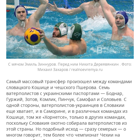
С мячом Эмиль Зиннуров. Перед ним Никита Дереявянкин .
Михаил Захаров / realnoevremya.ru
Самый массовый трансфер произошел между командами
словацкого Кошице и чешского Пшерова. Семь
ватерполистов с украинскими паспортами — Боднар,
Гуржий, Зотов, Комлик, Пинчук, Самофал и Соловьев. С
одной стороны, ватерполистов-украинцев в Словакии
еще хватает, и в Саморине, и в различных командах из
Кошице, том же «Хорнетсе», только в других командах,
поскольку Словакия охотно собирала ватерполистов из
этой страны. Но подобный исход — сразу семерых — о
многом говорит, тем более что чемпионат Чехии на