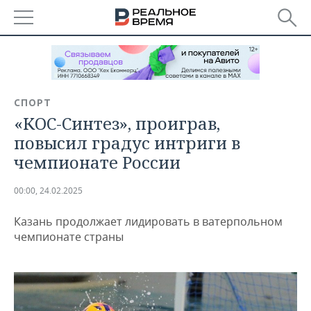
РЕГИОНЫ
БАШКОРТОСТАН
НОВОСТИ
СПОРТ
ТАТАРСТАН
АНАЛИТИКА
«КОС-Синтез», проиграв,
повысил градус интриги в
УДМУРТИЯ
НОВОСТИ АНАЛИТИКИ
ЭКОНОМИКА
чемпионате России
ДЕКЛАРАЦИИ О ДОХОДАХ
НОВОСТИ ЭКОНОМИКИ
ПРОМЫШЛЕННОСТЬ
00:00, 24.02.2025
КОРОЛИ ГОСЗАКАЗА ПФО
ФИНАНСЫ
НОВОСТИ
НЕДВИЖИМОСТЬ
ПРОМЫШЛЕННОСТИ
Казань продолжает лидировать в ватерпольном
чемпионате страны
ВУЗЫ ТАТАРСТАНА
БАНКИ
НОВОСТИ НЕДВИЖИМОСТИ
АВТО
АГРОПРОМ
КОМУ ПРИНАДЛЕЖАТ
БЮДЖЕТ
НОВОСТИ АВТО
БИЗНЕС
ТОРГОВЫЕ ЦЕНТРЫ
МАШИНОСТРОЕНИЕ
ТАТАРСТАНА
ИНВЕСТИЦИИ
НОВОСТИ БИЗНЕСА
ТЕХНОЛОГИИ