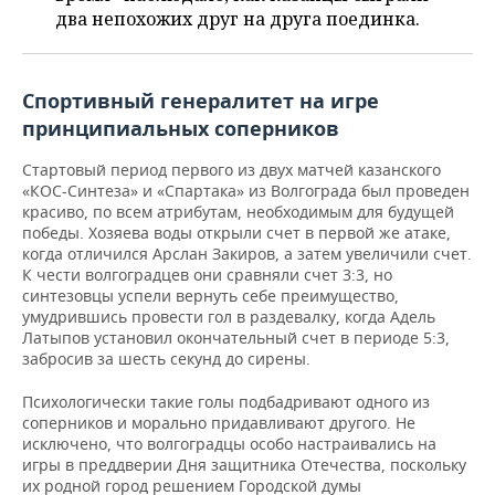
ВОДНЫЕ ВИДЫ СПОРТА
ОБРАЗОВАНИЕ
два непохожих друг на друга поединка.
ХОККЕЙ С МЯЧОМ
ПРОИСШЕСТВИЯ
Спортивный генералитет на игре
принципиальных соперников
Стартовый период первого из двух матчей казанского
«КОС-Синтеза» и «Спартака» из Волгограда был проведен
красиво, по всем атрибутам, необходимым для будущей
победы. Хозяева воды открыли счет в первой же атаке,
когда отличился Арслан Закиров, а затем увеличили счет.
К чести волгоградцев они сравняли счет 3:3, но
синтезовцы успели вернуть себе преимущество,
умудрившись провести гол в раздевалку, когда Адель
Латыпов установил окончательный счет в периоде 5:3,
забросив за шесть секунд до сирены.
Психологически такие голы подбадривают одного из
соперников и морально придавливают другого. Не
исключено, что волгоградцы особо настраивались на
игры в преддверии Дня защитника Отечества, поскольку
их родной город решением Городской думы