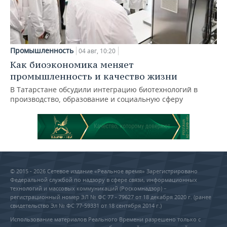
Промышленность
04 авг, 10:20
Как биоэкономика меняет
промышленность и качество жизни
В Татарстане обсудили интеграцию биотехнологий в
производство, образование и социальную сферу
© 2015 - 2026 Сетевое издание «Реальное время» Зарегистрировано
Федеральной службой по надзору в сфере связи, информационных
технологий и массовых коммуникаций (Роскомнадзор) –
регистрационный номер ЭЛ № ФС 77 - 79627 от 18 декабря 2020 г. (ранее
свидетельство Эл № ФС 77-59331 от 18 сентября 2014 г.)
Использование материалов Реального Времени разрешено только с