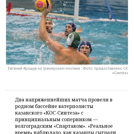
НЕФТЕХИМИЯ
РОЗНИЧНАЯ ТОРГОВЛЯ
НОВОСТИ ТЕХНОЛОГИЙ
МЕРОПРИЯТИЯ
НЕФТЬ
ТРАНСПОРТ
IT
НОВОСТИ МЕРОПРИЯТИЙ
СПОРТ
ОПК
УСЛУГИ
МЕДИА
ВЫЕЗДНАЯ РЕДАКЦИЯ
НОВОСТИ СПОРТА
ОБЩЕСТВО
ЭНЕРГЕТИКА
ТЕЛЕКОММУНИКАЦИИ
БИЗНЕС-БРАНЧИ
ФУТБОЛ
НОВОСТИ ОБЩЕСТВА
ФОТОГАЛЕРЕЯ
ONLINE-КОНФЕРЕНЦИИ
ХОККЕЙ
ВЛАСТЬ
СЮЖЕТЫ
Евгений Ярощук на тренерском мостике . Фото: предоставлено СК
«Синтез»
ОТКРЫТАЯ ЛЕКЦИЯ
БАСКЕТБОЛ
ИНФРАСТРУКТУРА
СПРАВОЧНИК
ВОЛЕЙБОЛ
ИСТОРИЯ
СПИСОК ПЕРСОН
ПОЛНАЯ ВЕРСИЯ
Два напряженнейших матча провели в
родном бассейне ватерполисты
КИБЕРСПОРТ
КУЛЬТУРА
СПИСОК КОМПАНИЙ
казанского «КОС-Синтеза» с
принципиальным соперником —
ФИГУРНОЕ КАТАНИЕ
МЕДИЦИНА
волгоградским «Спартаком». «Реальное
время» наблюдало, как казанцы сыграли