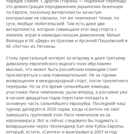
порядок слабее. С другой стороны — подобные переходы
это демонстрация передвижения украинских беженцев
по Европе, поскольку ватерполисты зачастую
контрактами не связаны, тот же чемпионат Чехии, по
сути, вообще любительский. Там есть даже два
ватерполиста, которые совмещали этот вид спорта с
хоккеем, играя в командах низших дивизионов. Михал
Волощук в ХК «Двур» из Кралове и Арсений Пашковский в
ХК «Летчи» из Летняны.
Столь пристальный интерес ко второму и даже третьему
дивизиону европейского водного поло обусловлен
мыслью, что может быть российским командам стоит
присмотреться к ним повнимательнее. Не за горами
возвращение в международный спорт, после трехлетнего
перерыва. Но за это время сильнейшие команды,
участники Лиги чемпионов, ушли вперед, а россияне уже
в начале двадцатых годов перестали попадать в
основную часть сильнейшего еврокубка. Последний наш
турнир датируется 2020 годом, когда «Синтез» не смог
завершить групповой этап Лиги чемпионов из-за
коронавируса. Вот и сейчас следовало бы подумать о
возвращении через Челленджер Кап или Кубок Европы,
который, кстати, «Синтез» и выигрывал в 2007-м под