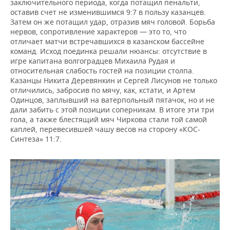
заключительного периода, когда потащил пенальти,
оставив счет не изменившимся 9:7 в пользу казанцев.
Затем он же потащил удар, отразив мяч головой. Борьба
нервов, сопротивление характеров — это то, что
отличает матчи встречавшихся в казанском бассейне
команд. Исход поединка решали нюансы: отсутствие в
игре капитана волгоградцев Михаила Рудая и
относительная слабость гостей на позиции столпа.
Казанцы Никита Деревянкин и Сергей Лисунов не только
отличились, забросив по мячу, как, кстати, и Артем
Одинцов, заплывший на ватерпольный пятачок, но и не
дали забить с этой позиции соперникам. В итоге эти три
гола, а также блестящий мяч Чиркова стали той самой
каплей, перевесившей чашу весов на сторону «КОС-
Синтеза» 11:7.