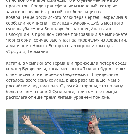
было всего четыре команды, то это увеличение на 20
процентов. Среди трансферных изменений, которые
заинтересовали бы российских болельщиков,
возвращение российского голкипера Сергея Некредина в
сербский чемпионат, команда «Вукови», дубль местного
суперклуба «Нови Београд». Астраханец Анатолий
Евдокушин, в прошлом сезоне поигравший в чемпионате
Черногории, сейчас выступает за «Корчулу» из Хорватии,
а минчанин Никита Вечорка стал игроком команды
«Эрфурт», Германия.
Кстати, в чемпионате Германии произошла потеря среди
команд Бундеслиги, когда местный «Людвигсбург» снялся
с чемпионата, не пережив безденежья. В Бундеслиге
осталось всего семь команд, в два раза меньше, чем в
российском водном поло. С другой стороны, это на одну
больше, чем в нашей Суперлиге, при том что немцы
располагают еще тремя лигами уровнем пониже.