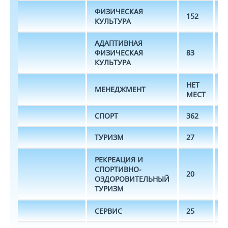
ФИЗИЧЕСКАЯ
152
Н
КУЛЬТУРА
АДАПТИВНАЯ
ФИЗИЧЕСКАЯ
83
1
КУЛЬТУРА
НЕТ
МЕНЕДЖМЕНТ
-
МЕСТ
СПОРТ
362
Н
ТУРИЗМ
27
Н
РЕКРЕАЦИЯ И
СПОРТИВНО-
20
Н
ОЗДОРОВИТЕЛЬНЫЙ
ТУРИЗМ
СЕРВИС
25
Н