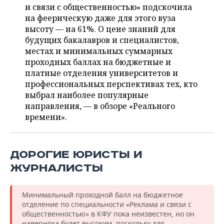
ВОДНЫЕ ВИДЫ СПОРТА
ОБРАЗОВАНИЕ
и связи с общественностью» подскочила
на феерическую даже для этого вуза
ХОККЕЙ С МЯЧОМ
ПРОИСШЕСТВИЯ
высоту — на 61%. О цене знаний для
будущих бакалавров и специалистов,
местах и минимальных суммарных
проходных баллах на бюджетные и
платные отделения университетов и
профессиональных перспективах тех, кто
выбрал наиболее популярные
направления, — в обзоре «Реального
времени».
ДОРОГИЕ ЮРИСТЫ И
ЖУРНАЛИСТЫ
Минимальный проходной балл на бюджетное
отделение по специальности «Реклама и связи с
общественностью» в КФУ пока неизвестен, но он
наверняка будет высоким, поскольку для