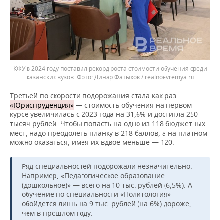
КФУ в 2024 году поставил рекорд роста стоимости обучения среди
казанских вузов.
Динар Фатыхов / realnoevremya.ru
Третьей по скорости подорожания стала как раз
«Юриспруденци
я
»
— стоимость обучения на первом
курсе увеличилась с 2023 года на 31,6% и достигла 250
тысяч рублей. Чтобы попасть на одно из 118 бюджетных
мест, надо преодолеть планку в 218 баллов, а на платном
можно оказаться, имея их вдвое меньше — 120.
Ряд специальностей подорожали незначительно.
Например, «Педагогическое образование
(дошкольное)» — всего на 10 тыс. рублей (6,5%). А
обучение по специальности «Политология»
обойдется лишь на 9 тыс. рублей (на 6%) дороже,
чем в прошлом году.