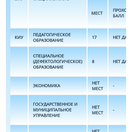
ПРОХОД
МЕСТ
БАЛЛ
ПЕДАГОГИЧЕСКОЕ
КИУ
17
НЕТ ДАН
ОБРАЗОВАНИЕ
СПЕЦИАЛЬНОЕ
(ДЕФЕКТОЛОГИЧЕСКОЕ)
8
НЕТ ДАН
ОБРАЗОВАНИЕ
НЕТ
ЭКОНОМИКА
-
МЕСТ
ГОСУДАРСТВЕННОЕ И
НЕТ
МУНИЦИПАЛЬНОЕ
-
МЕСТ
УПРАВЛЕНИЕ
НЕТ