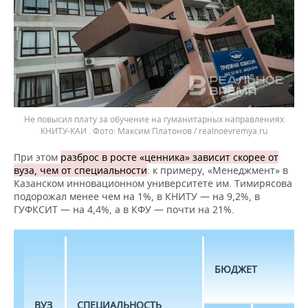
Не повысил плату за обучение на гуманитарных направлениях
КНИТУ-КАИ .
Максим Платонов / realnoevremya.ru
При этом
разброс в росте «ценника» зависит скорее от
вуза, чем от специальности
: к примеру, «Менеджмент» в
Казанском инновационном университете им. Тимирясова
подорожал менее чем на 1%, в КНИТУ — на 9,2%, в
ГУФКСИТ — на 4,4%, а в КФУ — почти на 21%.
БЮДЖЕТ
ВУЗ
СПЕЦИАЛЬНОСТЬ