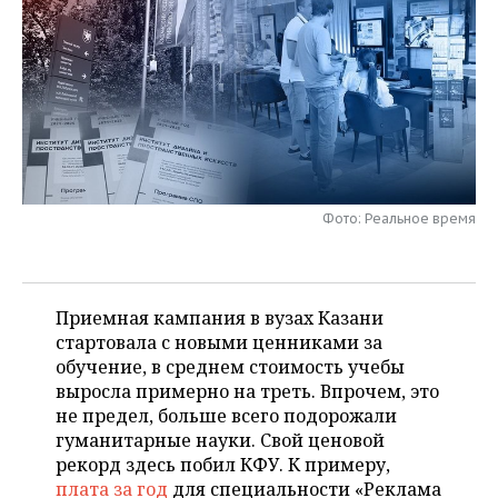
НЕФТЕХИМИЯ
РОЗНИЧНАЯ ТОРГОВЛЯ
НОВОСТИ ТЕХНОЛОГИЙ
МЕРОПРИЯТИЯ
НЕФТЬ
ТРАНСПОРТ
IT
НОВОСТИ МЕРОПРИЯТИЙ
СПОРТ
ОПК
УСЛУГИ
МЕДИА
ВЫЕЗДНАЯ РЕДАКЦИЯ
НОВОСТИ СПОРТА
ОБЩЕСТВО
ЭНЕРГЕТИКА
ТЕЛЕКОММУНИКАЦИИ
БИЗНЕС-БРАНЧИ
ФУТБОЛ
НОВОСТИ ОБЩЕСТВА
ФОТОГАЛЕРЕЯ
Фото: Реальное время
ONLINE-КОНФЕРЕНЦИИ
ХОККЕЙ
ВЛАСТЬ
СЮЖЕТЫ
ОТКРЫТАЯ ЛЕКЦИЯ
БАСКЕТБОЛ
ИНФРАСТРУКТУРА
СПРАВОЧНИК
Приемная кампания в вузах Казани
стартовала с новыми ценниками за
ВОЛЕЙБОЛ
ИСТОРИЯ
СПИСОК ПЕРСОН
ПОЛНАЯ ВЕРСИЯ
обучение, в среднем стоимость учебы
выросла примерно на треть. Впрочем, это
КИБЕРСПОРТ
КУЛЬТУРА
СПИСОК КОМПАНИЙ
не предел, больше всего подорожали
гуманитарные науки. Свой ценовой
ФИГУРНОЕ КАТАНИЕ
МЕДИЦИНА
рекорд здесь побил КФУ. К примеру,
плата за год
для специальности «Реклама