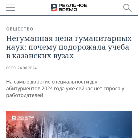
РЕГИОНЫ
ОБЩЕСТВО
Негуманная цена гуманитарных
БАШКОРТОСТАН
НОВОСТИ
наук: почему подорожала учеба
ТАТАРСТАН
АНАЛИТИКА
в казанских вузах
УДМУРТИЯ
НОВОСТИ АНАЛИТИКИ
ЭКОНОМИКА
00:00, 24.06.2024
ДЕКЛАРАЦИИ О ДОХОДАХ
НОВОСТИ ЭКОНОМИКИ
ПРОМЫШЛЕННОСТЬ
На самые дорогие специальности для
абитуриентов 2024 года уже сейчас нет спроса у
КОРОЛИ ГОСЗАКАЗА ПФО
ФИНАНСЫ
НОВОСТИ
НЕДВИЖИМОСТЬ
работодателей
ПРОМЫШЛЕННОСТИ
ВУЗЫ ТАТАРСТАНА
БАНКИ
НОВОСТИ НЕДВИЖИМОСТИ
АВТО
АГРОПРОМ
КОМУ ПРИНАДЛЕЖАТ
БЮДЖЕТ
НОВОСТИ АВТО
БИЗНЕС
ТОРГОВЫЕ ЦЕНТРЫ
МАШИНОСТРОЕНИЕ
ТАТАРСТАНА
ИНВЕСТИЦИИ
НОВОСТИ БИЗНЕСА
ТЕХНОЛОГИИ