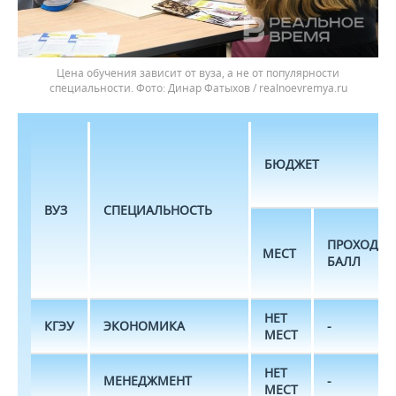
Цена обучения зависит от вуза, а не от популярности
специальности.
Динар Фатыхов / realnoevremya.ru
БЮДЖЕТ
ВУЗ
СПЕЦИАЛЬНОСТЬ
ПРОХОДН
МЕСТ
БАЛЛ
НЕТ
КГЭУ
ЭКОНОМИКА
-
МЕСТ
НЕТ
МЕНЕДЖМЕНТ
-
МЕСТ