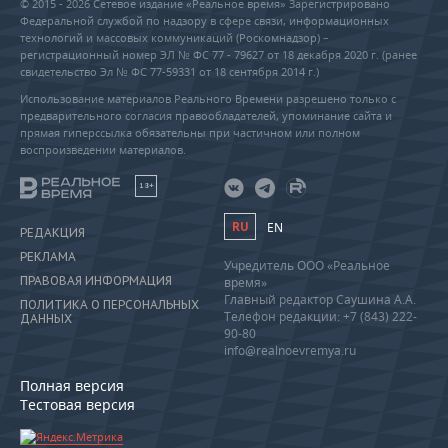
© 2015 - 2026 Сетевое издание «Реальное время» Зарегистрировано
Федеральной службой по надзору в сфере связи, информационных
технологий и массовых коммуникаций (Роскомнадзор) –
регистрационный номер ЭЛ № ФС 77 - 79627 от 18 декабря 2020 г. (ранее
свидетельство Эл № ФС 77-59331 от 18 сентября 2014 г.)
Использование материалов Реального Времени разрешено только с
предварительного согласия правообладателей, упоминание сайта и
прямая гиперссылка обязательны при частичном или полном
воспроизведении материалов.
18+
RU
EN
РЕДАКЦИЯ
РЕКЛАМА
Учредитель ООО «Реальное
ПРАВОВАЯ ИНФОРМАЦИЯ
время»
Главный редактор Саушина А.А.
ПОЛИТИКА О ПЕРСОНАЛЬНЫХ
Телефон редакции: +7 (843) 222-
ДАННЫХ
90-80
info@realnoevremya.ru
Полная версия
Тестовая версия