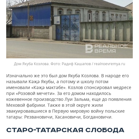
Дом Якуба Козлова.
Радиф Кашапов / realnoevremya.ru
Изначально же это был дом Якуба Козлова. В народе его
называли Кәҗә Якубы, а потому и школу потом
именовали «Кәҗә мәктәбе». Козлов спонсировал медресе
при «Розовой мечети». За его домом находилось
кожевенное производство Луи Зальма, еще до появления
Меховой фабрики. Также в этой округе жили
эвакуировавшиеся в Первую мировую войну польские
татары: Резвановичи, Хасановичи, Богдановичи.
СТАРО-ТАТАРСКАЯ СЛОБОДА