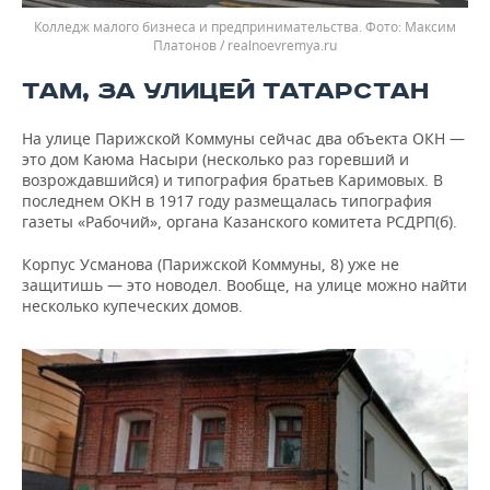
Колледж малого бизнеса и предпринимательства.
Максим
Платонов / realnoevremya.ru
ТАМ, ЗА УЛИЦЕЙ ТАТАРСТАН
На улице Парижской Коммуны сейчас два объекта ОКН —
это дом Каюма Насыри (несколько раз горевший и
возрождавшийся) и типография братьев Каримовых. В
последнем ОКН в 1917 году размещалась типография
газеты «Рабочий», органа Казанского комитета РСДРП(б).
Корпус Усманова (Парижской Коммуны, 8) уже не
защитишь — это новодел. Вообще, на улице можно найти
несколько купеческих домов.