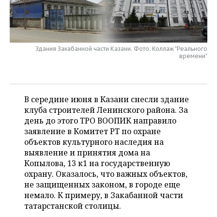
НЕФТЕХИМИЯ
РОЗНИЧНАЯ ТОРГОВЛЯ
НОВОСТИ ТЕХНОЛОГИЙ
МЕРОПРИЯТИЯ
НЕФТЬ
ТРАНСПОРТ
IT
НОВОСТИ МЕРОПРИЯТИЙ
СПОРТ
ОПК
Здания Закабанной части Казани. Фото: Коллаж "Реального
времени"
УСЛУГИ
МЕДИА
ВЫЕЗДНАЯ РЕДАКЦИЯ
НОВОСТИ СПОРТА
ОБЩЕСТВО
ЭНЕРГЕТИКА
ТЕЛЕКОММУНИКАЦИИ
БИЗНЕС-БРАНЧИ
ФУТБОЛ
НОВОСТИ ОБЩЕСТВА
ФОТОГАЛЕРЕЯ
В середине июня в Казани снесли здание
ONLINE-КОНФЕРЕНЦИИ
ХОККЕЙ
ВЛАСТЬ
СЮЖЕТЫ
клуба строителей Ленинского района. За
день до этого ТРО ВООПИК направило
ОТКРЫТАЯ ЛЕКЦИЯ
БАСКЕТБОЛ
ИНФРАСТРУКТУРА
СПРАВОЧНИК
заявление в Комитет РТ по охране
объектов культурного наследия на
ВОЛЕЙБОЛ
ИСТОРИЯ
СПИСОК ПЕРСОН
ПОЛНАЯ ВЕРСИЯ
выявление и принятия дома на
Копылова, 13 к1 на государственную
охрану. Оказалось, что важных объектов,
КИБЕРСПОРТ
КУЛЬТУРА
СПИСОК КОМПАНИЙ
не защищенных законом, в городе еще
немало. К примеру, в Закабанной части
ФИГУРНОЕ КАТАНИЕ
МЕДИЦИНА
татарстанской столицы.