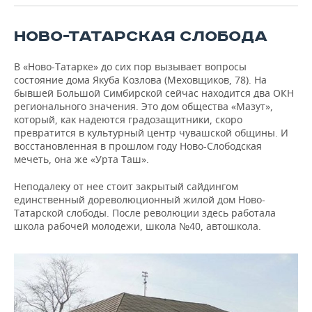
ВОДНЫЕ ВИДЫ СПОРТА
ОБРАЗОВАНИЕ
НОВО-ТАТАРСКАЯ СЛОБОДА
ХОККЕЙ С МЯЧОМ
ПРОИСШЕСТВИЯ
В «Ново-Татарке» до сих пор вызывает вопросы
состояние дома Якуба Козлова (Меховщиков, 78). На
бывшей Большой Симбирской сейчас находится два ОКН
регионального значения. Это дом общества «Мазут»,
который, как надеются градозащитники, скоро
превратится в культурный центр чувашской общины. И
восстановленная в прошлом году Ново-Слободская
мечеть, она же «Урта Таш».
Неподалеку от нее стоит закрытый сайдингом
единственный дореволюционный жилой дом Ново-
Татарской слободы. После революции здесь работала
школа рабочей молодежи, школа №40, автошкола.