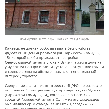
Дом Мусина.
скриншот с сайта Гугл.карты
Кажется, не должен особо вызывать беспокойства
двухэтажный дом Ибрагимова (ул. Парижской Коммуны,
15), который как бы продолжает постройки
Сеннобазарной мечети. Его сын Валиулла жил в доме на
углу Каюма Насыри и Зайни Султана — отсутствие крыши
и кривые стены на объекте вызывают неподдельный
интерес у туристов.
Следующие здания входят в реестр ИЦГФО, но разве это
им помогает? Глаз цепляется, к примеру, за дом Мусина
(Парижской Коммуны, 24), который не относится к
соседней Галеевской мечети. Одним из его владельцев
был миллионер Мухамед-Садык Мусин, сподвижник
Галимжана Баруди, имама Галеевской.