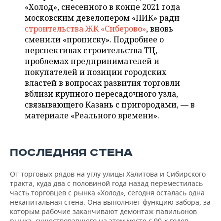
ВОДНЫЕ ВИДЫ СПОРТА
ОБРАЗОВАНИЕ
«Холод», снесенного в конце 2021 года
московским девелопером «ПИК» ради
ХОККЕЙ С МЯЧОМ
ПРОИСШЕСТВИЯ
строительства ЖК «Сиберово»
, вновь
сменили «прописку». Подробнее о
перспективах строительства ТЦ,
проблемах предпринимателей и
покупателей и позиции городских
властей в вопросах развития торговли
вблизи крупного пересадочного узла,
связывающего Казань с пригородами, — в
материале «Реального времени».
ПОСЛЕДНЯЯ СТЕНА
От торговых рядов на углу улицы Халитова и Сибирского
тракта, куда два с половиной года назад переместилась
часть торговцев с рынка «Холод», сегодня осталась одна
некапитальная стена. Она выполняет функцию забора, за
которым рабочие заканчивают демонтаж павильонов
рынка, существовавшего на этом месте с 90-х годов.