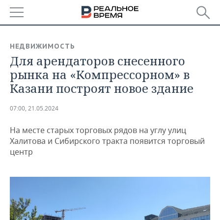
РЕГИОНЫ
НЕДВИЖИМОСТЬ
Для арендаторов снесенного
БАШКОРТОСТАН
НОВОСТИ
рынка на «Компрессорном» в
ТАТАРСТАН
АНАЛИТИКА
Казани построят новое здание
УДМУРТИЯ
НОВОСТИ АНАЛИТИКИ
ЭКОНОМИКА
07:00, 21.05.2024
ДЕКЛАРАЦИИ О ДОХОДАХ
НОВОСТИ ЭКОНОМИКИ
ПРОМЫШЛЕННОСТЬ
На месте старых торговых рядов на углу улиц
Халитова и Сибирского тракта появится торговый
КОРОЛИ ГОСЗАКАЗА ПФО
ФИНАНСЫ
НОВОСТИ
НЕДВИЖИМОСТЬ
центр
ПРОМЫШЛЕННОСТИ
ВУЗЫ ТАТАРСТАНА
БАНКИ
НОВОСТИ НЕДВИЖИМОСТИ
АВТО
АГРОПРОМ
КОМУ ПРИНАДЛЕЖАТ
БЮДЖЕТ
НОВОСТИ АВТО
БИЗНЕС
ТОРГОВЫЕ ЦЕНТРЫ
МАШИНОСТРОЕНИЕ
ТАТАРСТАНА
ИНВЕСТИЦИИ
НОВОСТИ БИЗНЕСА
ТЕХНОЛОГИИ