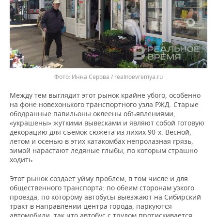
Инна Серова / realnoevremya.ru
Между тем выглядит этот рынок крайне убого, особенно
на фоне новехонького транспортного узла РЖД. Старые
ободранные павильоны оклеены объявлениями,
«украшены» жуткими вывесками и являют собой готовую
декорацию для съемок сюжета из лихих 90-х. Весной,
летом и осенью в этих катакомбах непролазная грязь,
зимой нарастают ледяные глыбы, по которым страшно
ходить.
Этот рынок создает уйму проблем, в том числе и для
общественного транспорта: по обеим сторонам узкого
проезда, по которому автобусы выезжают на Сибирский
тракт в направлении центра города, паркуются
автомобили, так что автобус с трудом протискивается