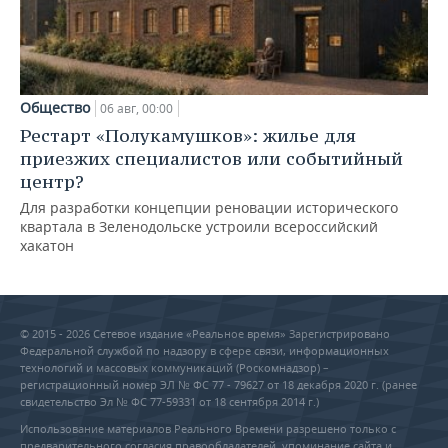
Общество
06 авг, 00:00
Рестарт «Полукамушков»: жилье для
приезжих специалистов или событийный
центр?
Для разработки концепции реновации исторического
квартала в Зеленодольске устроили всероссийский
хакатон
© 2015 - 2026 Сетевое издание «Реальное время» Зарегистрировано
Федеральной службой по надзору в сфере связи, информационных
технологий и массовых коммуникаций (Роскомнадзор) –
регистрационный номер ЭЛ № ФС 77 - 79627 от 18 декабря 2020 г. (ранее
свидетельство Эл № ФС 77-59331 от 18 сентября 2014 г.)
Использование материалов Реального Времени разрешено только с
предварительного согласия правообладателей, упоминание сайта и