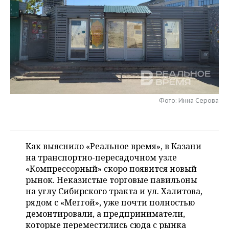
НЕФТЕХИМИЯ
РОЗНИЧНАЯ ТОРГОВЛЯ
НОВОСТИ ТЕХНОЛОГИЙ
МЕРОПРИЯТИЯ
НЕФТЬ
ТРАНСПОРТ
IT
НОВОСТИ МЕРОПРИЯТИЙ
СПОРТ
ОПК
УСЛУГИ
МЕДИА
ВЫЕЗДНАЯ РЕДАКЦИЯ
НОВОСТИ СПОРТА
ОБЩЕСТВО
ЭНЕРГЕТИКА
ТЕЛЕКОММУНИКАЦИИ
БИЗНЕС-БРАНЧИ
ФУТБОЛ
НОВОСТИ ОБЩЕСТВА
ФОТОГАЛЕРЕЯ
Фото: Инна Серова
ONLINE-КОНФЕРЕНЦИИ
ХОККЕЙ
ВЛАСТЬ
СЮЖЕТЫ
ОТКРЫТАЯ ЛЕКЦИЯ
БАСКЕТБОЛ
ИНФРАСТРУКТУРА
СПРАВОЧНИК
Как выяснило «Реальное время», в Казани
на транспортно-пересадочном узле
ВОЛЕЙБОЛ
ИСТОРИЯ
СПИСОК ПЕРСОН
ПОЛНАЯ ВЕРСИЯ
«Компрессорный» скоро появится новый
рынок. Неказистые торговые павильоны
КИБЕРСПОРТ
КУЛЬТУРА
СПИСОК КОМПАНИЙ
на углу Сибирского тракта и ул. Халитова,
рядом с «Меггой», уже почти полностью
ФИГУРНОЕ КАТАНИЕ
МЕДИЦИНА
демонтировали, а предприниматели,
которые переместились сюда с рынка