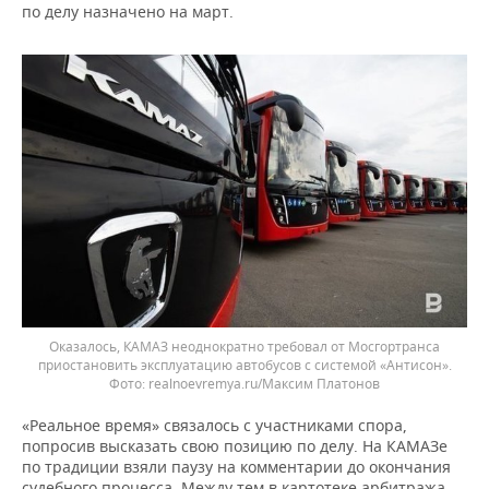
по делу назначено на март.
Оказалось, КАМАЗ неоднократно требовал от Мосгортранса
приостановить эксплуатацию автобусов с системой «Антисон».
realnoevremya.ru/Максим Платонов
«Реальное время» связалось с участниками спора,
попросив высказать свою позицию по делу. На КАМАЗе
по традиции взяли паузу на комментарии до окончания
судебного процесса. Между тем в картотеке арбитража