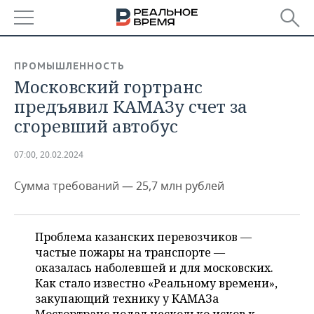
РЕГИОНЫ
ПРОМЫШЛЕННОСТЬ
Московский гортранс
БАШКОРТОСТАН
НОВОСТИ
предъявил КАМАЗу счет за
ТАТАРСТАН
АНАЛИТИКА
сгоревший автобус
УДМУРТИЯ
НОВОСТИ АНАЛИТИКИ
ЭКОНОМИКА
07:00, 20.02.2024
ДЕКЛАРАЦИИ О ДОХОДАХ
НОВОСТИ ЭКОНОМИКИ
ПРОМЫШЛЕННОСТЬ
Сумма требований — 25,7 млн рублей
КОРОЛИ ГОСЗАКАЗА ПФО
ФИНАНСЫ
НОВОСТИ
НЕДВИЖИМОСТЬ
ПРОМЫШЛЕННОСТИ
Проблема казанских перевозчиков —
ВУЗЫ ТАТАРСТАНА
БАНКИ
НОВОСТИ НЕДВИЖИМОСТИ
АВТО
частые пожары на транспорте —
АГРОПРОМ
оказалась наболевшей и для московских.
КОМУ ПРИНАДЛЕЖАТ
БЮДЖЕТ
НОВОСТИ АВТО
БИЗНЕС
Как стало известно «Реальному времени»,
ТОРГОВЫЕ ЦЕНТРЫ
МАШИНОСТРОЕНИЕ
ТАТАРСТАНА
закупающий технику у КАМАЗа
ИНВЕСТИЦИИ
НОВОСТИ БИЗНЕСА
ТЕХНОЛОГИИ