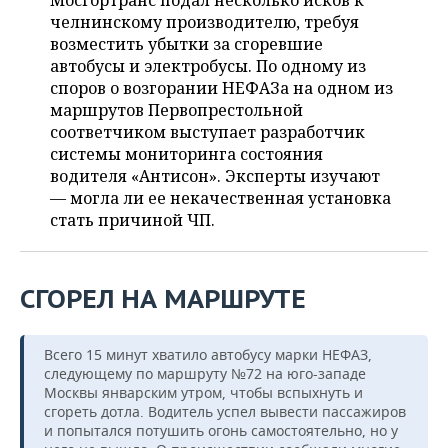
Мосгортранс подал несколько исков к
НЕФТЕХИМИЯ
челнинскому производителю, требуя
РОЗНИЧНАЯ ТОРГОВЛЯ
НОВОСТИ ТЕХНОЛОГИЙ
МЕРОПРИЯТИЯ
возместить убытки за сгоревшие
НЕФТЬ
автобусы и электробусы. По одному из
ТРАНСПОРТ
IT
НОВОСТИ МЕРОПРИЯТИЙ
СПОРТ
споров о возгорании НЕФАЗа на одном из
ОПК
маршрутов Первопрестольной
УСЛУГИ
МЕДИА
ВЫЕЗДНАЯ РЕДАКЦИЯ
НОВОСТИ СПОРТА
ОБЩЕСТВО
соответчиком выступает разработчик
ЭНЕРГЕТИКА
системы мониторинга состояния
ТЕЛЕКОММУНИКАЦИИ
БИЗНЕС-БРАНЧИ
ФУТБОЛ
НОВОСТИ ОБЩЕСТВА
водителя «Антисон». Эксперты изучают
ФОТОГАЛЕРЕЯ
— могла ли ее некачественная установка
стать причиной ЧП.
ONLINE-КОНФЕРЕНЦИИ
ХОККЕЙ
ВЛАСТЬ
СЮЖЕТЫ
ОТКРЫТАЯ ЛЕКЦИЯ
БАСКЕТБОЛ
ИНФРАСТРУКТУРА
СПРАВОЧНИК
СГОРЕЛ НА МАРШРУТЕ
ВОЛЕЙБОЛ
ИСТОРИЯ
СПИСОК ПЕРСОН
ПОЛНАЯ ВЕРСИЯ
Всего 15 минут хватило автобусу марки НЕФАЗ,
КИБЕРСПОРТ
КУЛЬТУРА
СПИСОК КОМПАНИЙ
следующему по маршруту №72 на юго-западе
Москвы январским утром, чтобы вспыхнуть и
ФИГУРНОЕ КАТАНИЕ
МЕДИЦИНА
сгореть дотла. Водитель успел вывести пассажиров
и попытался потушить огонь самостоятельно, но у