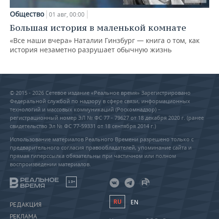
Общество
01 авг, 00:00
Большая история в маленькой комнате
«Все наши вчера» Наталии Гинзбург — книга о том, как
история незаметно разрушает обычную жизнь
© 2015 - 2026 Сетевое издание «Реальное время» Зарегистрировано
Федеральной службой по надзору в сфере связи, информационных
технологий и массовых коммуникаций (Роскомнадзор) –
регистрационный номер ЭЛ № ФС 77 - 79627 от 18 декабря 2020 г. (ранее
свидетельство Эл № ФС 77-59331 от 18 сентября 2014 г.)
Использование материалов Реального Времени разрешено только с
предварительного согласия правообладателей, упоминание сайта и
прямая гиперссылка обязательны при частичном или полном
воспроизведении материалов.
18+
RU
EN
РЕДАКЦИЯ
РЕКЛАМА