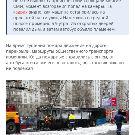
него не вышло. О происшествии сообщали многие
ВОДНЫЕ ВИДЫ СПОРТА
ОБРАЗОВАНИЕ
СМИ, момент возгорания попал на камеры. На
кадрах
видно, как машина остановилась на
ХОККЕЙ С МЯЧОМ
ПРОИСШЕСТВИЯ
проезжей части улицы Наметкина в средней
полосе примерно в 9 утра. Из открытых дверей
повалил дым, а затем автобус объяло пламенем.
На время тушения пожара движение на дороге
перекрыли, маршруты общественного транспорта
изменили. Когда пожарные справились с огнем, от
автобуса почти ничего не осталось, восстановлению он
не подлежал.