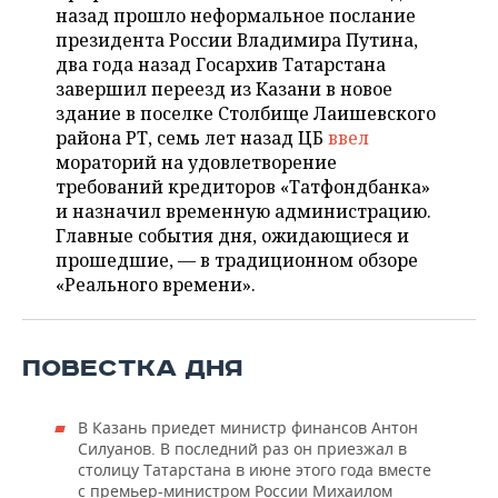
ВОДНЫЕ ВИДЫ СПОРТА
ОБРАЗОВАНИЕ
назад прошло неформальное послание
президента России Владимира Путина,
ХОККЕЙ С МЯЧОМ
ПРОИСШЕСТВИЯ
два года назад Госархив Татарстана
завершил переезд из Казани в новое
здание в поселке Столбище Лаишевского
района РТ, семь лет назад ЦБ
ввел
мораторий на удовлетворение
требований кредиторов «Татфондбанка»
и назначил временную администрацию.
Главные события дня, ожидающиеся и
прошедшие, — в традиционном обзоре
«Реального времени».
ПОВЕСТКА ДНЯ
В Казань приедет министр финансов Антон
Силуанов. В последний раз он приезжал в
столицу Татарстана в июне этого года вместе
с премьер-министром России Михаилом