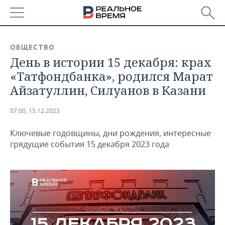
РЕГИОНЫ
ОБЩЕСТВО
День в истории 15 декабря: крах
БАШКОРТОСТАН
НОВОСТИ
«Татфондбанка», родился Марат
ТАТАРСТАН
АНАЛИТИКА
Айзатуллин, Силуанов в Казани
УДМУРТИЯ
НОВОСТИ АНАЛИТИКИ
ЭКОНОМИКА
07:00, 15.12.2023
ДЕКЛАРАЦИИ О ДОХОДАХ
НОВОСТИ ЭКОНОМИКИ
ПРОМЫШЛЕННОСТЬ
Ключевые годовщины, дни рождения, интересные
грядущие события 15 декабря 2023 года
КОРОЛИ ГОСЗАКАЗА ПФО
ФИНАНСЫ
НОВОСТИ
НЕДВИЖИМОСТЬ
ПРОМЫШЛЕННОСТИ
ВУЗЫ ТАТАРСТАНА
БАНКИ
НОВОСТИ НЕДВИЖИМОСТИ
АВТО
АГРОПРОМ
КОМУ ПРИНАДЛЕЖАТ
БЮДЖЕТ
НОВОСТИ АВТО
БИЗНЕС
ТОРГОВЫЕ ЦЕНТРЫ
МАШИНОСТРОЕНИЕ
ТАТАРСТАНА
ИНВЕСТИЦИИ
НОВОСТИ БИЗНЕСА
ТЕХНОЛОГИИ