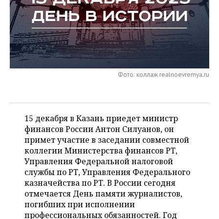
НЕФТЕХИМИЯ
РОЗНИЧНАЯ ТОРГОВЛЯ
НОВОСТИ ТЕХНОЛОГИЙ
МЕРОПРИЯТИЯ
НЕФТЬ
ТРАНСПОРТ
IT
НОВОСТИ МЕРОПРИЯТИЙ
СПОРТ
ОПК
УСЛУГИ
МЕДИА
ВЫЕЗДНАЯ РЕДАКЦИЯ
НОВОСТИ СПОРТА
ОБЩЕСТВО
ЭНЕРГЕТИКА
Фото: коллаж realnoevremya.ru
ТЕЛЕКОММУНИКАЦИИ
БИЗНЕС-БРАНЧИ
ФУТБОЛ
НОВОСТИ ОБЩЕСТВА
ФОТОГАЛЕРЕЯ
ONLINE-КОНФЕРЕНЦИИ
ХОККЕЙ
ВЛАСТЬ
СЮЖЕТЫ
15 декабря в Казань приедет министр
финансов России Антон Силуанов, он
ОТКРЫТАЯ ЛЕКЦИЯ
БАСКЕТБОЛ
ИНФРАСТРУКТУРА
СПРАВОЧНИК
примет участие в заседании совместной
коллегии Министерства финансов РТ,
ВОЛЕЙБОЛ
ИСТОРИЯ
СПИСОК ПЕРСОН
ПОЛНАЯ ВЕРСИЯ
Управления Федеральной налоговой
службы по РТ, Управления Федерального
КИБЕРСПОРТ
КУЛЬТУРА
СПИСОК КОМПАНИЙ
казначейства по РТ. В России сегодня
отмечается День памяти журналистов,
ФИГУРНОЕ КАТАНИЕ
МЕДИЦИНА
погибших при исполнении
профессиональных обязанностей. Год