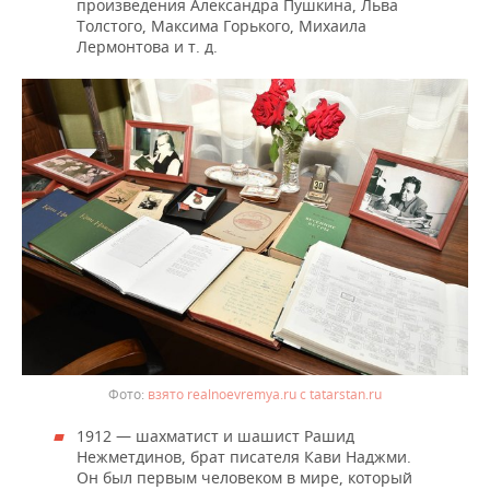
произведения Александра Пушкина, Льва
Толстого, Максима Горького, Михаила
Лермонтова и т. д.
взято realnoevremya.ru с tatarstan.ru
1912 — шахматист и шашист Рашид
Нежметдинов, брат писателя Кави Наджми.
Он был первым человеком в мире, который