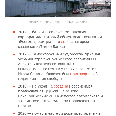
realnoevremya.ru/Роман Хасаев
2017 — банк «Российская финансовая
корпорация», который обслуживает компании
«Ростеха», официально
стал
санатором
казанского «Тимер Банка».
2017 — Замоскворецкий суд Москвы признал
экс-министра экономического развития РФ
Алексея Улюкаева виновным в
вымогательстве взятки у главы «Роснефти»
Игоря Сечина. Улюкаев был
приговорен
к 8
годам лишения свободы.
2018 — на Украине
создана
независимая
православная церковь на основе
неканонических УПЦ Киевского патриархата и
Украинской Автокефальной православной
церкви.
2020 — пожар в частном доме престарелых в