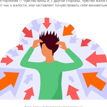
усторонняя — чувство вины и, с другой стороны, чувство жалос
т нас к жалости, или заставляет почувствовать себя виноватым
Евгений Федоров/realnoevremya.ru