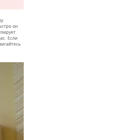
зу
ыстро он
улирует.
ас. Если
вигайтесь