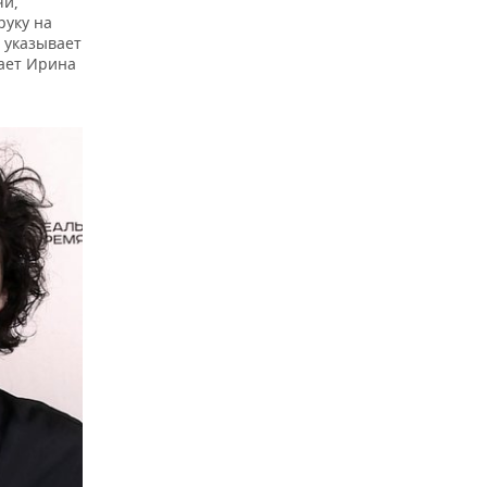
чи,
руку на
е указывает
вает Ирина