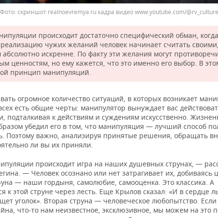
скриншот realnoevremya.ru кадра видео www.youtube.com/@rv_cultur
нипуляции происходит достаточно специфический обман, когд
 реализацию чужих желаний человек начинает считать своими
 абсолютно искренне. По факту эти желания могут противоречи
м ценностям, но ему кажется, что это именно его выбор. В это
ой принцип манипуляций.
вать огромное количество ситуаций, в которых возникает мани
 всех есть общие черты: манипулятор вынуждает вас действова
и, подталкивая к действиям и суждениям искусственно. Жизне
бразом убедил его в том, что манипуляция — лучший способ по
ь. Поэтому важно, анализируя принятые решения, обращать в
оятельно ли вы их приняли.
ипуляции происходит игра на наших душевных струнах, — рас
гина. — Человек осознано или нет затрагивает их, добиваясь 
уна — наши гордыня, самолюбие, самооценка. Это классика. А
 к этой струне через лесть. Еще Крылов сказал: «И в сердце л
щет уголок». Вторая струна — человеческое любопытство. Если
айна, что-то нам неизвестное, эксклюзивное, мы можем на это п