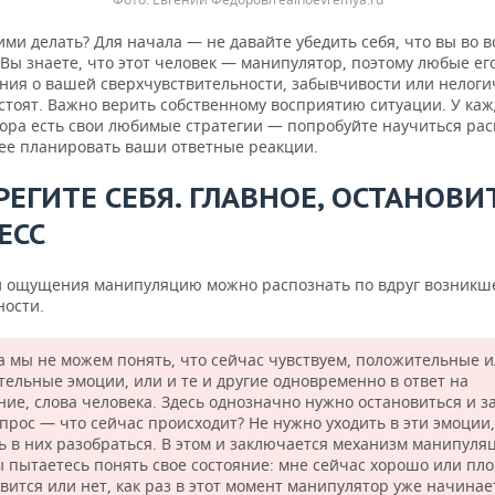
ими делать? Для начала — не давайте убедить себя, что вы во в
Вы знаете, что этот человек — манипулятор, поэтому любые ег
ния о вашей сверхчувствительности, забывчивости или нелоги
стоят. Важно верить собственному восприятию ситуации. У каж
ора есть свои любимые стратегии — попробуйте научиться рас
нее планировать ваши ответные реакции.
РЕГИТЕ СЕБЯ. ГЛАВНОЕ, ОСТАНОВИ
ЕСС
и ощущения манипуляцию можно распознать по вдруг возникш
ности.
а мы не можем понять, что сейчас чувствуем, положительные 
тельные эмоции, или и те и другие одновременно в ответ на
ние, слова человека. Здесь однозначно нужно остановиться и з
опрос — что сейчас происходит? Не нужно уходить в эти эмоции,
ь в них разобраться. В этом и заключается механизм манипуля
ы пытаетесь понять свое состояние: мне сейчас хорошо или пло
вится или нет, как раз в этот момент манипулятор уже начинае