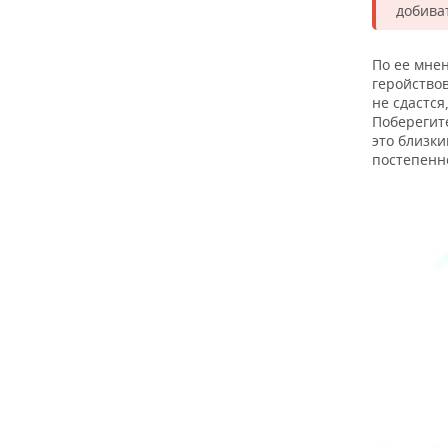
добива
По ее мне
геройствов
не сдастся
Поберегите
это близк
постепенн