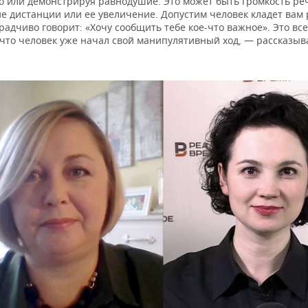
о или демонстрируя равнодушие. Это может быть громкость ре
е дистанции или ее увеличение. Допустим человек кладет вам 
радчиво говорит: «Хочу сообщить тебе кое-что важное». Это вс
, что человек уже начал свой манипулятивный ход, — рассказы