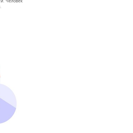
ти. Человек
.