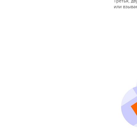
Третья, дв
или взывае