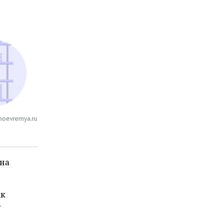
noevremya.ru
на
ак
»