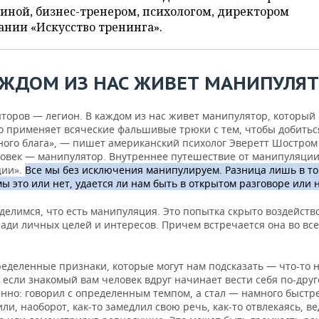
иной, бизнес-тренером, психологом, директором
нии «Искусство тренинга».
АЖДОМ ИЗ НАС ЖИВЕТ МАНИПУЛЯТ
торов — легион. В каждом из нас живет манипулятор, который
о применяет всяческие фальшивые трюки с тем, чтобы добиться
иного блага», — пишет американский психолог Эверетт Шостром
ловек — манипулятор. Внутреннее путешествие от манипуляции
ции».
Все мы без исключения манипулируем. Разница лишь в т
ы это или нет, удается ли нам быть в открытом разговоре или н
делимся, что есть манипуляция. Это попытка скрыто воздейств
ади личных целей и интересов. Причем встречается она во все
еделенные признаки, которые могут нам подсказать — что-то н
если знакомый вам человек вдруг начинает вести себя по-друг
енно: говорил с определенным темпом, а стал — намного быстр
или, наоборот, как-то замедлил свою речь, как-то отвлекаясь, ве