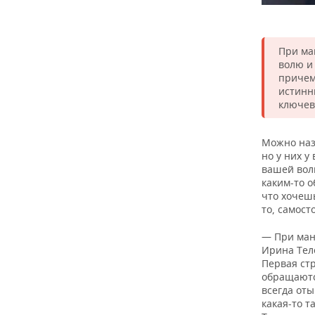
При ма
волю и
причем
истинны
ключев
Можно наз
но у них у
вашей вол
каким-то о
что хочеш
то, самост
— При ман
Ирина Теле
Первая стр
обращаются
всегда оты
какая-то т