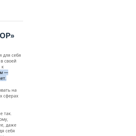
ОР»
 для себя
 в своей
 к
ом —
ет.
овать на
х сферах
е так.
ому,
ее, даже
дя себя