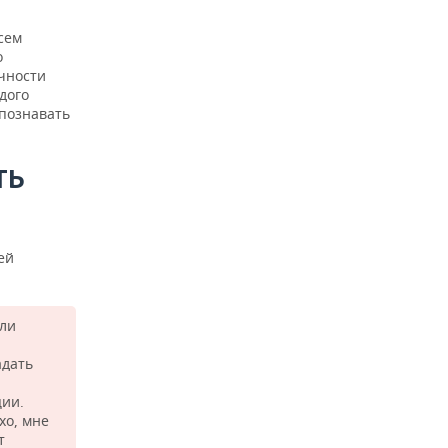
сем
о
чности
дого
познавать
ТЬ
ей
или
адать
ции.
хо, мне
т