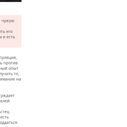
e
а чужую
,
ть его
м и есть
пуляция,
ть против
нный опыт
лучить то,
нимание на
суждает
целей.
ьстец
 есть
оддаться.