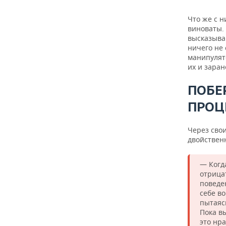
Что же с н
виноваты. 
высказыва
ничего не 
манипулят
их и зара
ПОБЕ
ПРОЦ
Через сво
двойствен
— Когд
отрица
поведе
себе в
пытаяс
Пока в
это нра