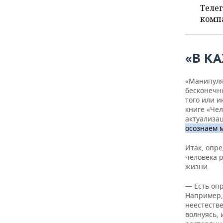
ВОДНЫЕ ВИДЫ СПОРТА
ОБРАЗОВАНИЕ
Телег
компа
ХОККЕЙ С МЯЧОМ
ПРОИСШЕСТВИЯ
«В К
«Манипуля
бесконечн
того или 
книге «Че
актуализа
осознаем м
Итак, опре
человека р
жизни.
— Есть опр
Например, 
неестеств
волнуясь, 