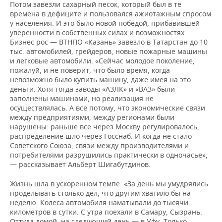
Потом завезли сахарный песок, который был в те
времена в дефиците и пользовался ажиотажным спросом
у населения. И это было новой победой, прибавившей
уверенности в собственных силах и возможностях.
Бизнес рос — ВТНПО «Казань» завезло в Татарстан до 10
тыс. автомобилей, грейдеров, новые пожарные машины
и легковые автомобили. «Сейчас молодое поколение,
пожалуй, и не поверит, что было время, когда
невозможно было купить машину, даже имея на это
деньги. Хотя тогда заводы «АЗЛК» и «ВАЗ» были
заполнены машинами, но реализация не
осуществлялась. А все потому, что экономические связи
между предприятиями, между регионами были
нарушены: раньше все через Москву регулировалось,
распределение шло через Госснаб. И когда не стало
Советского Союза, связи между производителями и
потребителями разрушились практически в одночасье»,
— рассказывает Альберт Шигабутдинов.
Жизнь шла в ускоренном темпе. «За день мы умудрялись
проделывать столько дел, что другим хватило бы на
неделю. Колеса автомобиля наматывали до тысячи
километров в сутки. С утра поехали в Самару, Сызрань.
Оттуда домой, на следующий день — в Уфу. Только