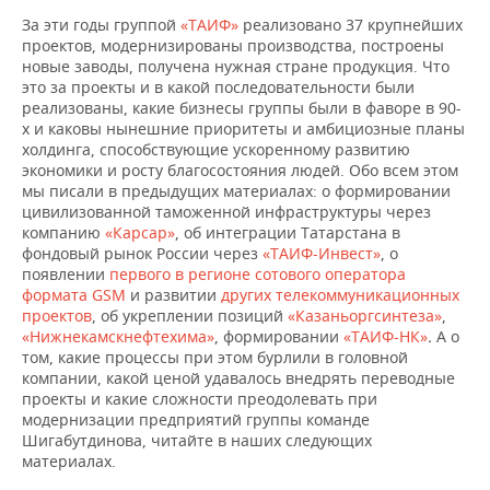
За эти годы группой
«ТАИФ»
реализовано 37 крупнейших
проектов, модернизированы производства, построены
новые заводы, получена нужная стране продукция. Что
это за проекты и в какой последовательности были
реализованы, какие бизнесы группы были в фаворе в 90-
х и каковы нынешние приоритеты и амбициозные планы
холдинга, способствующие ускоренному развитию
экономики и росту благосостояния людей. Обо всем этом
мы писали в предыдущих материалах: о формировании
цивилизованной таможенной инфраструктуры через
компанию
«Карсар»
, об интеграции Татарстана в
фондовый рынок России через
«ТАИФ-Инвест»
, о
появлении
первого в регионе сотового оператора
формата GSM
и развитии
других телекоммуникационных
проектов
, об укреплении позиций
«Казаньоргсинтеза»
,
«Нижнекамскнефтехима»
, формировании
«ТАИФ-НК»
.
А о
том, какие процессы при этом бурлили в головной
компании, какой ценой удавалось внедрять переводные
проекты и какие сложности преодолевать при
модернизации предприятий группы команде
Шигабутдинова, читайте в наших следующих
материалах.