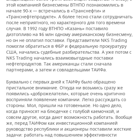
этой компанией бизнесмены ВТНПО познакомились в
начале 90-х — встречались в «Транснефти» и
«Транснефтепродукте». А более тесно стали сотрудничать
после неприятного, но характерного для того времени
случая. В 1992 году ВТНПО «Казань» поставило
дизтопливо на $6 млн одному американскому бизнесмену,
но он не оплатил поставки. Представители NKS Trading
помогли обратиться в ФБР и федеральную прокуратуру
США, начались судебные разбирательства. А уже потом с
NKS Trading начались взаимовыгодные поставки
нефтепродуктов. Так американцы стали сначала
партнерами, а затем и совладельцами ТАИФа.
Буквально с первых дней к ТАИФу было обращено
пристальное внимание. Откуда ни возьмись сразу же
появились «доброжелатели», которые очень критично
восприняли появление компании. Легко рассуждать со
стороны. Мол, пришли на готовенькое. Но одно дело,
когда приносят на блюдечке с голубой каемочкой, и
совсем другое, когда дают возможность работать. Вообще
же, перед ТАИФом как инвестиционной компанией
руководство республики и акционеры поставили жесткие
задачи: работать над повышением эффективности