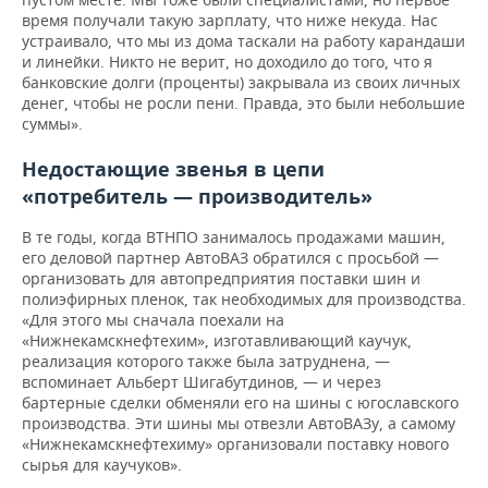
время получали такую зарплату, что ниже некуда. Нас
устраивало, что мы из дома таскали на работу карандаши
и линейки. Никто не верит, но доходило до того, что я
банковские долги (проценты) закрывала из своих личных
денег, чтобы не росли пени. Правда, это были небольшие
суммы».
Недостающие звенья в цепи
«потребитель — производитель»
В те годы, когда ВТНПО занималось продажами машин,
его деловой партнер АвтоВАЗ обратился с просьбой —
организовать для автопредприятия поставки шин и
полиэфирных пленок, так необходимых для производства.
«Для этого мы сначала поехали на
«Нижнекамскнефтехим», изготавливающий каучук,
реализация которого также была затруднена, —
вспоминает Альберт Шигабутдинов, — и через
бартерные сделки обменяли его на шины с югославского
производства. Эти шины мы отвезли АвтоВАЗу, а самому
«Нижнекамскнефтехиму» организовали поставку нового
сырья для каучуков».