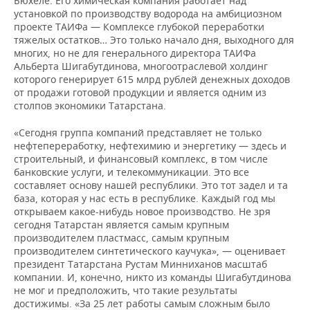
Бюхеле. Его химическая компания работает над
установкой по производству водорода на амбициозном
проекте ТАИФа — Комплексе глубокой переработки
тяжелых остатков… Это только начало дня, выходного для
многих, но не для генерального директора ТАИФа
Альберта Шигабутдинова, многоотраслевой холдинг
которого генерирует 615 млрд рублей денежных доходов
от продажи готовой продукции и является одним из
столпов экономики Татарстана.
«Сегодня группа компаний представляет не только
нефтепереработку, нефтехимию и энергетику — здесь и
строительный, и финансовый комплекс, в том числе
банковские услуги, и телекоммуникации. Это все
составляет основу нашей республики. Это тот задел и та
база, которая у нас есть в республике. Каждый год мы
открываем какое-нибудь новое производство. Не зря
сегодня Татарстан является самым крупным
производителем пластмасс, самым крупным
производителем синтетического каучука», — оценивает
президент Татарстана Рустам Минниханов масштаб
компании. И, конечно, никто из команды Шигабутдинова
не мог и предположить, что такие результаты
достижимы. «За 25 лет работы самым сложным было