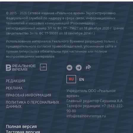
© 2015 - 2026 Сетевое издание «Реальное время» Зарегистрировано
Федеральной службой по надзору в сфере связи, информационных
технологий и массовых коммуникаций (Роскомнадзор) –
регистрационный номер ЭЛ № ФС 77 - 79627 от 18 декабря 2020 г. (ранее
свидетельство Эл № ФС 77-59331 от 18 сентября 2014 г.)
Использование материалов Реального Времени разрешено только с
предварительного согласия правообладателей, упоминание сайта и
прямая гиперссылка обязательны при частичном или полном
воспроизведении материалов.
18+
RU
EN
РЕДАКЦИЯ
РЕКЛАМА
Учредитель ООО «Реальное
ПРАВОВАЯ ИНФОРМАЦИЯ
время»
Главный редактор Саушина А.А.
ПОЛИТИКА О ПЕРСОНАЛЬНЫХ
Телефон редакции: +7 (843) 222-
ДАННЫХ
90-80
info@realnoevremya.ru
Полная версия
Тестовая версия