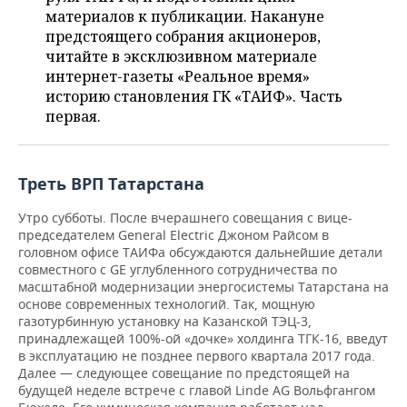
ВОДНЫЕ ВИДЫ СПОРТА
ОБРАЗОВАНИЕ
материалов к публикации. Накануне
предстоящего собрания акционеров,
ХОККЕЙ С МЯЧОМ
ПРОИСШЕСТВИЯ
читайте в эксклюзивном материале
интернет-газеты «Реальное время»
историю становления ГК «ТАИФ». Часть
первая.
Треть ВРП Татарстана
Утро субботы. После вчерашнего совещания с вице-
председателем General Electric Джоном Райсом в
головном офисе ТАИФа обсуждаются дальнейшие детали
совместного с GE углубленного сотрудничества по
масштабной модернизации энергосистемы Татарстана на
основе современных технологий. Так, мощную
газотурбинную установку на Казанской ТЭЦ-3,
принадлежащей 100%-ой «дочке» холдинга ТГК-16, введут
в эксплуатацию не позднее первого квартала 2017 года.
Далее — следующее совещание по предстоящей на
будущей неделе встрече с главой Linde AG Вольфгангом