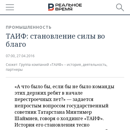
РЕГИОНЫ
ПРОМЫШЛЕННОСТЬ
ТАИФ: становление силы во
БАШКОРТОСТАН
НОВОСТИ
благо
ТАТАРСТАН
АНАЛИТИКА
07:00, 27.04.2016
УДМУРТИЯ
НОВОСТИ АНАЛИТИКИ
ЭКОНОМИКА
Сюжет:
Группа компаний «ТАИФ» – история, деятельность,
партнеры
ДЕКЛАРАЦИИ О ДОХОДАХ
НОВОСТИ ЭКОНОМИКИ
ПРОМЫШЛЕННОСТЬ
«А что было бы, если бы не было команды
КОРОЛИ ГОСЗАКАЗА ПФО
ФИНАНСЫ
НОВОСТИ
НЕДВИЖИМОСТЬ
ПРОМЫШЛЕННОСТИ
этих дерзких ребят в начале
перестроечных лет?» — задается
ВУЗЫ ТАТАРСТАНА
БАНКИ
НОВОСТИ НЕДВИЖИМОСТИ
АВТО
АГРОПРОМ
непростым вопросом государственный
советник Татарстана Минтимер
КОМУ ПРИНАДЛЕЖАТ
БЮДЖЕТ
НОВОСТИ АВТО
БИЗНЕС
Шаймиев, говоря о холдинге «ТАИФ».
ТОРГОВЫЕ ЦЕНТРЫ
МАШИНОСТРОЕНИЕ
ТАТАРСТАНА
История его становления тесно
ИНВЕСТИЦИИ
НОВОСТИ БИЗНЕСА
ТЕХНОЛОГИИ