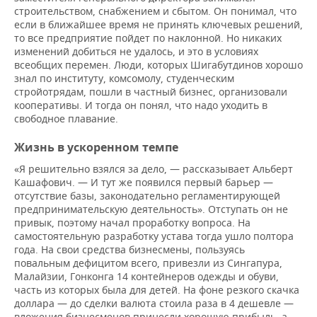
строительством, снабжением и сбытом. Он понимал, что
если в ближайшее время не принять ключевых решений,
то все предприятие пойдет по наклонной. Но никаких
изменений добиться не удалось, и это в условиях
всеобщих перемен. Люди, которых Шигабутдинов хорошо
знал по институту, комсомолу, студенческим
стройотрядам, пошли в частный бизнес, организовали
кооперативы. И тогда он понял, что надо уходить в
свободное плавание.
Жизнь в ускоренном темпе
«Я решительно взялся за дело, — рассказывает Альберт
Кашафович. — И тут же появился первый барьер —
отсутствие базы, законодательно регламентирующей
предпринимательскую деятельность». Отступать он не
привык, поэтому начал проработку вопроса. На
самостоятельную разработку устава тогда ушло полтора
года. На свои средства бизнесмены, пользуясь
повальным дефицитом всего, привезли из Сингапура,
Малайзии, Гонконга 14 контейнеров одежды и обуви,
часть из которых была для детей. На фоне резкого скачка
доллара — до сделки валюта стоила раза в 4 дешевле —
вложения бизнесменов принесли хорошую прибыль, а