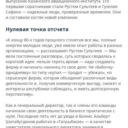
выпускник Казанского авиационного института. Его
первыми соратниками стали Рустем Сультеев и Гузелия
Сафина — надежные люди, проверенные временем. Они
и составили костяк новой компании.
Нулевая точка отсчета
«К концу 80-х годов прошлого столетия все мы, полные
энергии молодые люди, уже имели опыт работы в разных
организациях, — рассказывает Рустем Сультеев. — Мы
вели постоянные разговоры, суть которых сводилась к
короткой идее: нельзя терять время — надо создавать
фирму и начинать наконец-то свое дело. Не «бабочку-
однодневку» по типу «купил — продал — убежал», но
серьезную фирму, которая объединит различные виды
деятельности и, получая коммерческую выгоду, сможет и
интересы республики соблюдать, и иметь долгосрочную
перспективу».
Как и генеральный директор, так и члены его команды
начинали свою деятельность в бизнесе практически с
нуля. Последние пять лет до ухода в бизнес Альберт
Шигабутдинов работал в «Татрыбхозе» — в качестве
заместителя генерального директора занимался