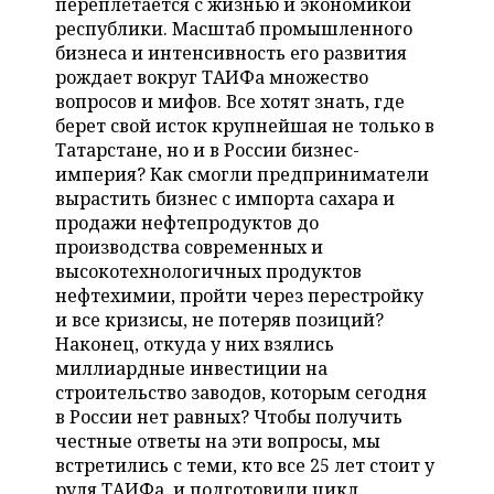
переплетается с жизнью и экономикой
НЕФТЕХИМИЯ
республики. Масштаб промышленного
РОЗНИЧНАЯ ТОРГОВЛЯ
НОВОСТИ ТЕХНОЛОГИЙ
МЕРОПРИЯТИЯ
бизнеса и интенсивность его развития
НЕФТЬ
рождает вокруг ТАИФа множество
ТРАНСПОРТ
IT
НОВОСТИ МЕРОПРИЯТИЙ
СПОРТ
вопросов и мифов. Все хотят знать, где
ОПК
берет свой исток крупнейшая не только в
УСЛУГИ
МЕДИА
ВЫЕЗДНАЯ РЕДАКЦИЯ
НОВОСТИ СПОРТА
ОБЩЕСТВО
Татарстане, но и в России бизнес-
ЭНЕРГЕТИКА
империя? Как смогли предприниматели
ТЕЛЕКОММУНИКАЦИИ
БИЗНЕС-БРАНЧИ
ФУТБОЛ
НОВОСТИ ОБЩЕСТВА
ФОТОГАЛЕРЕЯ
вырастить бизнес с импорта сахара и
продажи нефтепродуктов до
ONLINE-КОНФЕРЕНЦИИ
ХОККЕЙ
ВЛАСТЬ
СЮЖЕТЫ
производства современных и
высокотехнологичных продуктов
ОТКРЫТАЯ ЛЕКЦИЯ
БАСКЕТБОЛ
ИНФРАСТРУКТУРА
нефтехимии, пройти через перестройку
СПРАВОЧНИК
и все кризисы, не потеряв позиций?
Наконец, откуда у них взялись
ВОЛЕЙБОЛ
ИСТОРИЯ
СПИСОК ПЕРСОН
ПОЛНАЯ ВЕРСИЯ
миллиардные инвестиции на
строительство заводов, которым сегодня
КИБЕРСПОРТ
КУЛЬТУРА
СПИСОК КОМПАНИЙ
в России нет равных? Чтобы получить
честные ответы на эти вопросы, мы
ФИГУРНОЕ КАТАНИЕ
МЕДИЦИНА
встретились с теми, кто все 25 лет стоит у
руля ТАИФа, и подготовили цикл