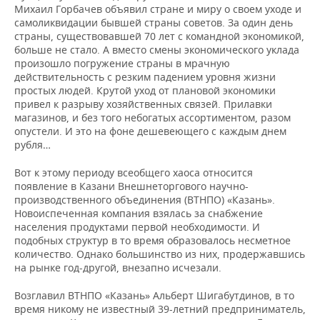
Михаил Горбачев объявил стране и миру о своем уходе и
самоликвидации бывшей страны советов. За один день
страны, существовавшей 70 лет с командной экономикой,
больше не стало. А вместо смены экономического уклада
произошло погружение страны в мрачную
действительность с резким падением уровня жизни
простых людей. Крутой уход от плановой экономики
привел к разрыву хозяйственных связей. Прилавки
магазинов, и без того небогатых ассортиментом, разом
опустели. И это на фоне дешевеющего с каждым днем
рубля…
Вот к этому периоду всеобщего хаоса относится
появление в Казани Внешнеторгового научно-
производственного объединения (ВТНПО) «Казань».
Новоиспеченная компания взялась за снабжение
населения продуктами первой необходимости. И
подобных структур в то время образовалось несметное
количество. Однако большинство из них, продержавшись
на рынке год-другой, внезапно исчезали.
Возглавил ВТНПО «Казань» Альберт Шигабутдинов, в то
время никому не известный 39-летний предприниматель,