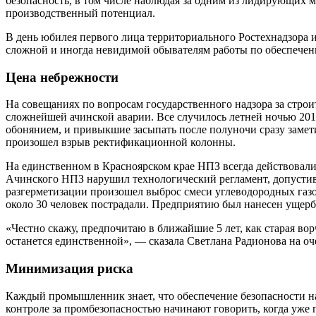
безопасность, в том числе наблюдая за одним из лидирующи
производственный потенциал.
В день юбилея первого лица территориального Ростехнадзора и
сложной и иногда невидимой обывателям работы по обеспече
Цена небрежности
На совещаниях по вопросам государственного надзора за стро
сложнейшей ачинской аварии. Все случилось летней ночью 201
обонянием, и привыкшие засыпать после полуночи сразу заме
произошел взрыв ректификационной колонны.
На единственном в Красноярском крае НПЗ всегда действовал
Ачинского НПЗ нарушил технологический регламент, допустив 
разгерметизации произошел выброс смеси углеводородных газ
около 30 человек пострадали. Предприятию был нанесен ущер
«Честно скажу, предпочитаю в ближайшие 5 лет, как старая ворч
останется единственной», — сказала Светлана Радионова на о
Минимизация риска
Каждый промышленник знает, что обеспечение безопасности на
контроле за промбезопасностью начинают говорить, когда уже 