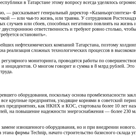
еспублики в Татарстане этому вопросу всегда уделялось огромн
ью, — рассказывает генеральный директор «Казаньоргсинтеза» 
кой — или чья-то жизнь, или травма. У сотрудников Ростехнадз
 случаев или сбоев, способных негативно повлиять на жизнь и 
 двустороннюю ответственность и требуют ровно столько, чтобы
ребуется остановить».
йших нефтехимических компаний Татарстана, поэтому холдинг 
жна реализация сложных технологических процессов в высококо
ах регулярного мониторинга, проводятся работы по совершенст
и инцидентов. О многом говорит и сумма в 8 млрд рублей. Это 
труда.
ревшего оборудования, поскольку основа промбезопасности закл
 все крупные предприятия, уходящие корнями в советский перио
х предприятиях, как НКНХ и КОС, стартовала более 10 лет наза
ублей, на повышение надежности энергоснабжения — более 230 
замене изношенного оборудования, но и при внедрении нового.
 этана фирмы Technip, начато строительство базисного склада 