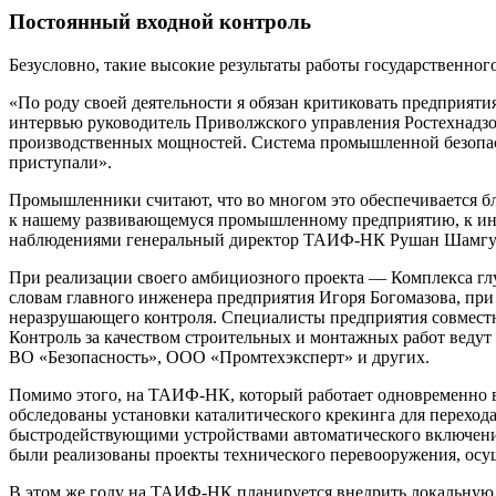
Постоянный входной контроль
Безусловно, такие высокие результаты работы государственног
«По роду своей деятельности я обязан критиковать предприят
интервью руководитель Приволжского управления Ростехнадзор
производственных мощностей. Система промышленной безопасно
приступали».
Промышленники считают, что во многом это обеспечивается б
к нашему развивающемуся промышленному предприятию, к ин
наблюдениями генеральный директор ТАИФ-НК Рушан Шамгу
При реализации своего амбициозного проекта — Комплекса г
словам главного инженера предприятия Игоря Богомазова, пр
неразрушающего контроля. Специалисты предприятия совместн
Контроль за качеством строительных и монтажных работ вед
ВО «Безопасность», ООО «Промтехэксперт» и других.
Помимо этого, на ТАИФ-НК, который работает одновременно в
обследованы установки каталитического крекинга для перехода
быстродействующими устройствами автоматического включения
были реализованы проекты технического перевооружения, осущ
В этом же году на ТАИФ-НК планируется внедрить локальную с