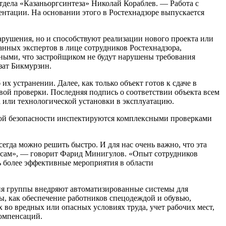
тдела «Казаньоргсинтеза» Николай Кораблев. — Работа с
ентации. На основании этого в Ростехнадзоре выпускается
арушения, но и способствуют реализации нового проекта или
нных экспертов в лице сотрудников Ростехнадзора,
нными, что застройщиком не будут нарушены требования
зат Бикмурзин.
х устранении. Далее, как только объект готов к сдаче в
вой проверки. Последняя подпись о соответствии объекта всем
а или технологической установки в эксплуатацию.
ой безопасности инспектируются комплексными проверками
егда можно решить быстро. И для нас очень важно, что эта
росам», — говорит Фарид Минигулов. «Опыт сотрудников
ь более эффективные мероприятия в области
тия группы внедряют автоматизированные системы для
, как обеспечение работников спецодеждой и обувью,
 во вредных или опасных условиях труда, учет рабочих мест,
компенсаций.