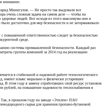
ое внимание.
Фарид Минигулов. — Не просто так выдумали все
ора очень сложная задача на самом деле — чтобы на
здоровье людей. Вот исходя из этого максимума они и
 было достаточно для мер безопасности и не затормаживало
с повышенной ответственностью следит за безопасностью
нкурентной среде.
вованию системы промышленной безопасности. Каждый раз
затраты группы компаний за 2014 год на реализацию
ючается в стабильной и надежной работе технологического
д, имеют изъян: морально и физически устаревшее
д. В этом году в замену отработавших свой ресурс установок
млн рублей, на повышение надежности теплоснабжения и
 Так, в прошлом году на заводе «Этилен» ПАО
углеводородного сырья для хранения пропано-бутановой