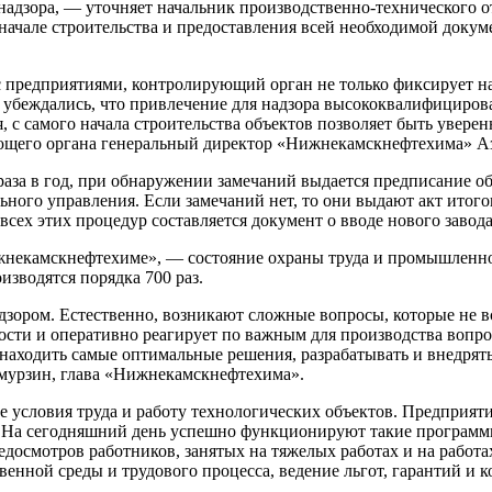
надзора, — уточняет начальник производственно-технического о
начале строительства и предоставления всей необходимой докум
с предприятиями, контролирующий орган не только фиксирует н
убеждались, что привлечение для надзора высококвалифицирова
с самого начала строительства объектов позволяет быть увере
ющего органа генеральный директор «Нижнекамскнефтехима» А
за в год, при обнаружении замечаний выдается предписание об и
ного управления. Если замечаний нет, то они выдают акт итого
всех этих процедур составляется документ о вводе нового завод
жнекамскнефтехиме», — состояние охраны труда и промышленн
изводятся порядка 700 раз.
зором. Естественно, возникают сложные вопросы, которые не вс
ности и оперативно реагирует по важным для производства воп
находить самые оптимальные решения, разрабатывать и внедрят
мурзин, глава «Нижнекамскнефтехима».
е условия труда и работу технологических объектов. Предприя
 На сегодняшний день успешно функционируют такие программы
осмотров работников, занятых на тяжелых работах и на работах
венной среды и трудового процесса, ведение льгот, гарантий и 