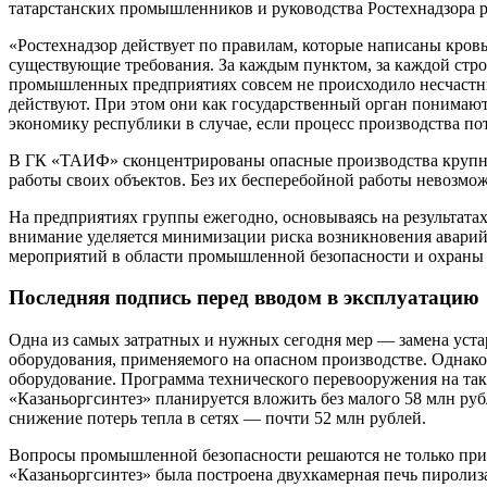
татарстанских промышленников и руководства Ростехнадзора р
«Ростехнадзор действует по правилам, которые написаны кров
существующие требования. За каждым пунктом, за каждой строч
промышленных предприятиях совсем не происходило несчастных
действуют. При этом они как государственный орган понимают
экономику республики в случае, если процесс производства пот
В ГК «ТАИФ» сконцентрированы опасные производства крупне
работы своих объектов. Без их бесперебойной работы невозмо
На предприятиях группы ежегодно, основываясь на результат
внимание уделяется минимизации риска возникновения аварий 
мероприятий в области промышленной безопасности и охраны 
Последняя подпись перед вводом в эксплуатацию
Одна из самых затратных и нужных сегодня мер — замена уста
оборудования, применяемого на опасном производстве. Однако
оборудование. Программа технического перевооружения на таки
«Казаньоргсинтез» планируется вложить без малого 58 млн р
снижение потерь тепла в сетях — почти 52 млн рублей.
Вопросы промышленной безопасности решаются не только при 
«Казаньоргсинтез» была построена двухкамерная печь пиролиза