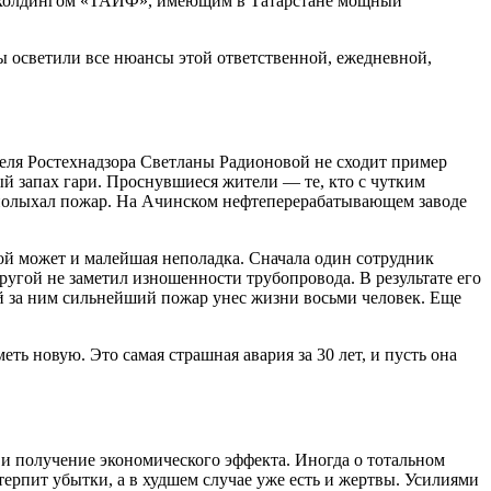
м холдингом «ТАИФ», имеющим в Татарстане мощный
мы осветили все нюансы этой ответственной, ежедневной,
теля Ростехнадзора Светланы Радионовой не сходит пример
й запах гари. Проснувшиеся жители — те, кто с чутким
а полыхал пожар. На Ачинском нефтеперерабатывающем заводе
ой может и малейшая неполадка. Сначала один сотрудник
гой не заметил изношенности трубопровода. В результате его
й за ним сильнейший пожар унес жизни восьми человек. Еще
еть новую. Это самая страшная авария за 30 лет, и пусть она
и получение экономического эффекта. Иногда о тотальном
терпит убытки, а в худшем случае уже есть и жертвы. Усилиями