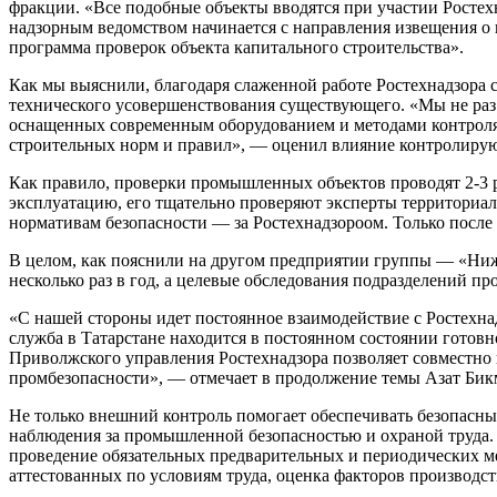
фракции. «Все подобные объекты вводятся при участии Ростех
надзорным ведомством начинается с направления извещения о 
программа проверок объекта капитального строительства».
Как мы выяснили, благодаря слаженной работе Ростехнадзора 
технического усовершенствования существующего. «Мы не раз 
оснащенных современным оборудованием и методами контроля, 
строительных норм и правил», — оценил влияние контролиру
Как правило, проверки промышленных объектов проводят 2-3 ра
эксплуатацию, его тщательно проверяют эксперты территориаль
нормативам безопасности — за Ростехнадзороом. Только после 
В целом, как пояснили на другом предприятии группы — «Ни
несколько раз в год, а целевые обследования подразделений про
«С нашей стороны идет постоянное взаимодействие с Ростехнад
служба в Татарстане находится в постоянном состоянии готов
Приволжского управления Ростехнадзора позволяет совместно 
промбезопасности», — отмечает в продолжение темы Азат Бик
Не только внешний контроль помогает обеспечивать безопасны
наблюдения за промышленной безопасностью и охраной труда.
проведение обязательных предварительных и периодических мед
аттестованных по условиям труда, оценка факторов производст