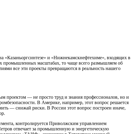
на «Казаньоргсинтезе» и «Нижнекамскнефтехиме», входящих в
х промышленных масштабах, то чаще всего размышляем об
илиями все эти проекты превращаются в реальность нашего
дым проектом — не просто труд и знания профессионалов, но и
промбезопасности. В Америке, например, этот вопрос решается
омить — снижай риски. В России этот вопрос построен иначе,
ор.
окумента, контролируется Приволжским управлением
т Петров отвечает за промышленную и энергетическую