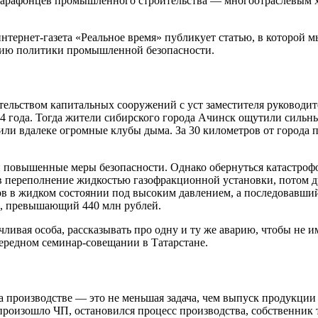
х марафонцев промышленного строительства — многоотраслевы
нтернет-газета «Реальное время» публикует статью, в которой 
нию политики промышленной безопасности.
ительством капитальных сооружений с уст заместителя руководи
4 года. Тогда жители сибирского города Ачинск ощутили сильны
тили вдалеке огромные клубы дыма. За 30 километров от город
и повышенные меры безопасности. Однако обернуться катастроф
переполнение жидкостью газофракционной установки, потом дру
ов в жидком состоянии под высоким давлением, а последовавши
б, превышающий 440 млн рублей.
ливая особа, рассказывать про одну и ту же аварию, чтобы не им
чередном семинар-совещании в Татарстане.
 производстве — это не меньшая задача, чем выпуск продукции 
произошло ЧП, остановился процесс производства, собственник 