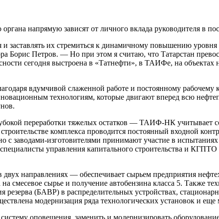
о органа напрямую зависят от личного вклада руководителя в по
ия и заставлять их стремиться к динамичному повышению уровня 
а Борис Петров. — Но при этом я считаю, что Татарстан прево
сти сегодня выстроена в «Татнефти», в ТАИФе, на объектах на
лагодаря вдумчивой слаженной работе и постоянному рабочему 
новационным технологиям, которые двигают вперед всю нефтеп
нов.
лубокой переработки тяжелых остатков — ТАИФ-НК учитывает 
и строительстве комплекса проводится постоянный входной конт
о с заводами-изготовителями принимают участие в испытаниях 
ут специалисты управления капитального строительства и КГП
 двух направлениях — обеспечивает сырьем предприятия нефте
 на смесевое сырье и получение автобензина класса 5. Также т
 резерва (БАВР) в распределительных устройствах, стационарн
ествлена модернизация ряда технологических установок и еще 
истему оповещения, заменить и модернизировать оборудование 