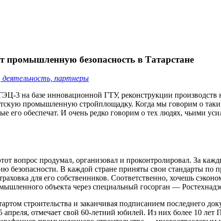
ует промышленную безопасность в Татарстане
, деятельность, партнеры
ЭЦ-3 на базе инновационной ГТУ, реконструкции производств 
нтскую промышленную стройплощадку. Когда мы говорим о таки
ые его обеспечат. И очень редко говорим о тех людях, чьими ус
 этот вопрос продумал, организовал и проконтролировал. За каж
ению безопасности. В каждой стране приняты свои стандарты по 
страховка для его собственников. Соответственно, хочешь сэкон
омышленного объекта через специальный госорган — Ростехнадз
 стартом строительства и заканчивая подписанием последнего д
25 апреля, отмечает свой 60-летний юбилей. Из них более 10 ле