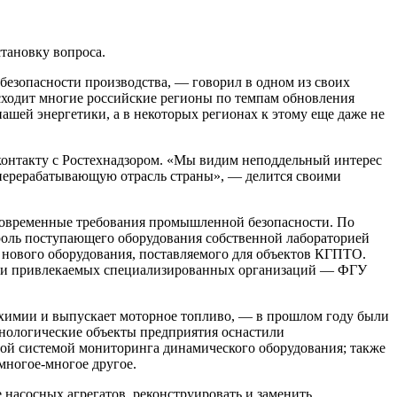
становку вопроса.
безопасности производства, — говорил в одном из своих
сходит многие российские регионы по темпам обновления
шей энергетики, а в некоторых регионах к этому еще даже не
контакту с Ростехнадзором. «Мы видим неподдельный интерес
ерерабатывающую отрасль страны», — делится своими
современные требования промышленной безопасности. По
роль поступающего оборудования собственной лабораторией
нового оборудования, поставляемого для объектов КГПТО.
ТО и привлекаемых специализированных организаций — ФГУ
химии и выпускает моторное топливо, — в прошлом году были
ехнологические объекты предприятия оснастили
ой системой мониторинга динамического оборудования; также
многое-многое другое.
насосных агрегатов, реконструировать и заменить