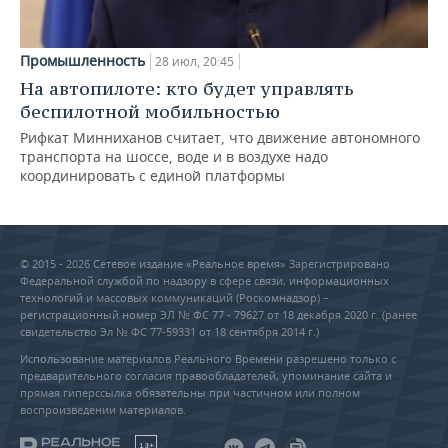
Промышленность
28 июл, 20:45
На автопилоте: кто будет управлять
беспилотной мобильностью
Рифкат Минниханов считает, что движение автономного
транспорта на шоссе, воде и в воздухе надо
координировать с единой платформы
© 2015 - 2026 Сетевое издание «Реальное время» Зарегистрировано
Федеральной службой по надзору в сфере связи, информационных
технологий и массовых коммуникаций (Роскомнадзор) –
регистрационный номер ЭЛ № ФС 77 - 79627 от 18 декабря 2020 г. (ранее
свидетельство Эл № ФС 77-59331 от 18 сентября 2014 г.)
Использование материалов Реального Времени разрешено только с
предварительного согласия правообладателей, упоминание сайта и
прямая гиперссылка обязательны при частичном или полном
воспроизведении материалов.
18+