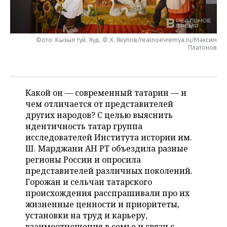
НЕФТЕХИМИЯ
РОЗНИЧНАЯ ТОРГОВЛЯ
НОВОСТИ ТЕХНОЛОГИЙ
МЕРОПРИЯТИЯ
НЕФТЬ
Фото: Кызыл туй. Худ. Ф.Х. Якупов/realnoevremya.ru/Максим
ТРАНСПОРТ
IT
НОВОСТИ МЕРОПРИЯТИЙ
СПОРТ
Платонов
ОПК
УСЛУГИ
МЕДИА
ВЫЕЗДНАЯ РЕДАКЦИЯ
НОВОСТИ СПОРТА
ОБЩЕСТВО
ЭНЕРГЕТИКА
ТЕЛЕКОММУНИКАЦИИ
БИЗНЕС-БРАНЧИ
ФУТБОЛ
НОВОСТИ ОБЩЕСТВА
ФОТОГАЛЕРЕЯ
Какой он — современный татарин — и
чем отличается от представителей
ONLINE-КОНФЕРЕНЦИИ
ХОККЕЙ
ВЛАСТЬ
СЮЖЕТЫ
других народов? С целью выяснить
идентичность татар группа
ОТКРЫТАЯ ЛЕКЦИЯ
БАСКЕТБОЛ
ИНФРАСТРУКТУРА
СПРАВОЧНИК
исследователей Института истории им.
Ш. Марджани АН РТ объездила разные
ВОЛЕЙБОЛ
ИСТОРИЯ
СПИСОК ПЕРСОН
ПОЛНАЯ ВЕРСИЯ
регионы России и опросила
представителей различных поколений.
Горожан и сельчан татарского
КИБЕРСПОРТ
КУЛЬТУРА
СПИСОК КОМПАНИЙ
происхождения расспрашивали про их
жизненные ценности и приоритеты,
ФИГУРНОЕ КАТАНИЕ
МЕДИЦИНА
установки на труд и карьеру,
взаимоотношения в семье и связи с