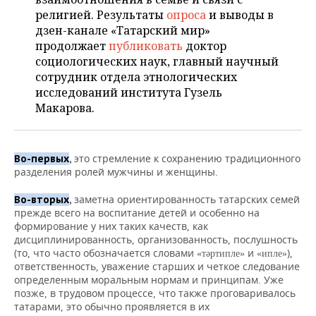
ВОДНЫЕ ВИДЫ СПОРТА
ОБРАЗОВАНИЕ
религией. Результаты
опроса
и выводы в
дзен-канале «Татарский мир»
ХОККЕЙ С МЯЧОМ
ПРОИСШЕСТВИЯ
продолжает
публиковать
доктор
социологических наук, главный научный
сотрудник отдела этнологических
исследований института Гузель
Макарова.
это стремление к сохранению традиционного
Во-первых
,
разделения ролей мужчины и женщины.
заметна ориентированность татарских семей
Во-вторых
,
прежде всего на воспитание детей и особенно на
формирование у них таких качеств, как
дисциплинированность, организованность, послушность
(то, что часто обозначается словами
и
),
«тәртипле»
«ипле»
ответственность, уважение старших и четкое следование
определенным моральным нормам и принципам. Уже
позже, в трудовом процессе, что также проговаривалось
татарами, это обычно проявляется в их