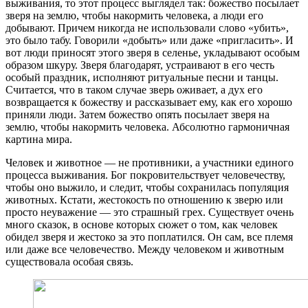
выживания, то этот процесс выглядел так: божество посылает
зверя на землю, чтобы накормить человека, а люди его
добывают. Причем никогда не использовали слово «убить»,
это было табу. Говорили «добыть» или даже «пригласить». И
вот люди приносят этого зверя в селенье, укладывают особым
образом шкуру. Зверя благодарят, устраивают в его честь
особый праздник, исполняют ритуальные песни и танцы.
Считается, что в таком случае зверь оживает, а дух его
возвращается к божеству и рассказывает ему, как его хорошо
приняли люди. Затем божество опять посылает зверя на
землю, чтобы накормить человека. Абсолютно гармоничная
картина мира.
Человек и животное — не противники, а участники единого
процесса выживания. Бог покровительствует человечеству,
чтобы оно выжило, и следит, чтобы сохранилась популяция
животных. Кстати, жестокость по отношению к зверю или
просто неуважение — это страшный грех. Существует очень
много сказок, в основе которых сюжет о том, как человек
обидел зверя и жестоко за это поплатился. Он сам, все племя
или даже все человечество. Между человеком и животным
существовала особая связь.