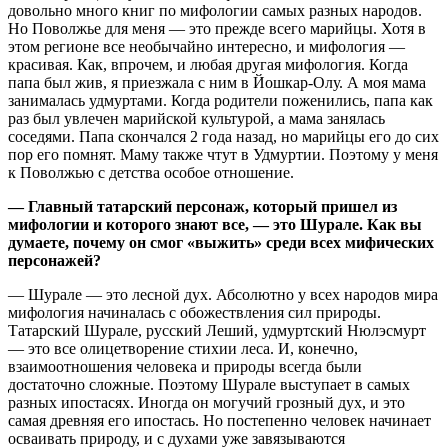
довольно много книг по мифологии самых разных народов.
Но Поволжье для меня — это прежде всего марийцы. Хотя в
этом регионе все необычайно интересно, и мифология —
красивая. Как, впрочем, и любая другая мифология. Когда
папа был жив, я приезжала с ним в Йошкар-Олу. А моя мама
занималась удмуртами. Когда родители поженились, папа как
раз был увлечен марийской культурой, а мама занялась
соседями. Папа скончался 2 года назад, но марийцы его до сих
пор его помнят. Маму также чтут в Удмуртии. Поэтому у меня
к Поволжью с детства особое отношение.
— Главный татарский персонаж, который пришел из
мифологии и которого знают все, — это Шурале. Как вы
думаете, почему он смог «выжить» среди всех мифических
персонажей?
— Шурале — это лесной дух. Абсолютно у всех народов мира
мифология начиналась с обожествления сил природы.
Татарский Шурале, русский Леший, удмуртский Нюлэсмурт
— это все олицетворение стихии леса. И, конечно,
взаимоотношения человека и природы всегда были
достаточно сложные. Поэтому Шурале выступает в самых
разных ипостасях. Иногда он могучий грозный дух, и это
самая древняя его ипостась. Но постепенно человек начинает
осваивать природу, и с духами уже завязываются