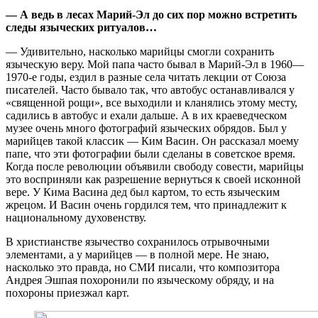
— А ведь в лесах Марий-Эл до сих пор можно встретить
следы языческих ритуалов…
— Удивительно, насколько марийцы смогли сохранить
языческую веру. Мой папа часто бывал в Марий-Эл в 1960—
1970-е годы, ездил в разные села читать лекции от Союза
писателей. Часто бывало так, что автобус останавливался у
«священной рощи», все выходили и кланялись этому месту,
садились в автобус и ехали дальше. А в их краеведческом
музее очень много фотографий языческих обрядов. Был у
марийцев такой классик — Ким Васин. Он рассказал моему
папе, что эти фотографии были сделаны в советское время.
Когда после революции объявили свободу совести, марийцы
это восприняли как разрешение вернуться к своей исконной
вере. У Кима Васина дед был картом, то есть языческим
жрецом. И Васин очень гордился тем, что принадлежит к
национальному духовенству.
В христианстве язычество сохранилось отрывочными
элементами, а у марийцев — в полной мере. Не знаю,
насколько это правда, но СМИ писали, что композитора
Андрея Эшпая похоронили по языческому обряду, и на
похороны приезжал карт.