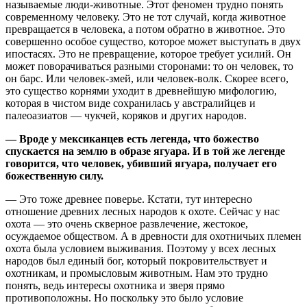
называемые люди-животные. Этот феномен трудно понять
современному человеку. Это не тот случай, когда животное
превращается в человека, а потом обратно в животное. Это
совершенно особое существо, которое может выступать в двух
ипостасях. Это не превращение, которое требует усилий. Он
может поворачиваться разными сторонами: то он человек, то
он барс. Или человек-змей, или человек-волк. Скорее всего,
это существо корнями уходит в древнейшую мифологию,
которая в чистом виде сохранилась у австралийцев и
палеоазиатов — чукчей, коряков и других народов.
— Вроде у мексиканцев есть легенда, что божество
спускается на землю в образе ягуара. И в той же легенде
говорится, что человек, убивший ягуара, получает его
божественную силу.
— Это тоже древнее поверье. Кстати, тут интересно
отношение древних лесных народов к охоте. Сейчас у нас
охота — это очень скверное развлечение, жестокое,
осуждаемое обществом. А в древности для охотничьих племен
охота была условием выживания. Поэтому у всех лесных
народов был единый бог, который покровительствует и
охотникам, и промысловым животным. Нам это трудно
понять, ведь интересы охотника и зверя прямо
противоположны. Но поскольку это было условие