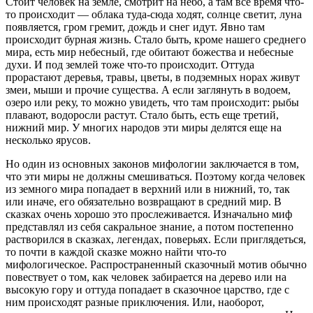
Стоит человек на земле, смотрит на небо, а там все время что-
то происходит — облака туда-сюда ходят, солнце светит, луна
появляется, гром гремит, дождь и снег идут. Явно там
происходит бурная жизнь. Стало быть, кроме нашего среднего
мира, есть мир небесный, где обитают божества и небесные
духи. И под землей тоже что-то происходит. Оттуда
прорастают деревья, травы, цветы, в подземных норах живут
змеи, мыши и прочие существа. А если заглянуть в водоем,
озеро или реку, то можно увидеть, что там происходит: рыбы
плавают, водоросли растут. Стало быть, есть еще третий,
нижний мир. У многих народов эти миры делятся еще на
несколько ярусов.
Но один из основных законов мифологии заключается в том,
что эти миры не должны смешиваться. Поэтому когда человек
из земного мира попадает в верхний или в нижний, то, так
или иначе, его обязательно возвращают в средний мир. В
сказках очень хорошо это прослеживается. Изначально миф
представлял из себя сакральное знание, а потом постепенно
растворился в сказках, легендах, поверьях. Если приглядеться,
то почти в каждой сказке можно найти что-то
мифологическое. Распространенный сказочный мотив обычно
повествует о том, как человек забирается на дерево или на
высокую гору и оттуда попадает в сказочное царство, где с
ним происходят разные приключения. Или, наоборот,