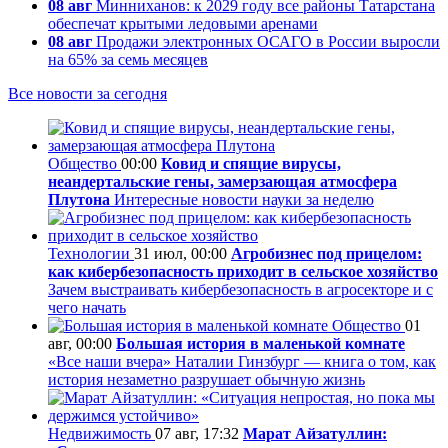
08 авг
Минниханов: к 2029 году все районы Татарстана
обеспечат крытыми ледовыми аренами
08 авг
Продажи электронных ОСАГО в России выросли
на 65% за семь месяцев
Все новости за сегодня
Общество
00:00
Ковид и спящие вирусы,
неандертальские гены, замерзающая атмосфера
Плутона
Интересные новости науки за неделю
Технологии
31 июл, 00:00
Агробизнес под прицелом:
как кибербезопасность приходит в сельское хозяйство
Зачем выстраивать кибербезопасность в агросекторе и с
чего начать
Общество
01
авг, 00:00
Большая история в маленькой комнате
«Все наши вчера» Наталии Гинзбург — книга о том, как
история незаметно разрушает обычную жизнь
Недвижимость
07 авг, 17:32
Марат Айзатуллин: