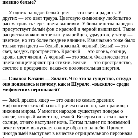
именно белые?
— У одних народов белый цвет — это свет и радость. У
других — это цвет траура. Цветовую символику любопытно
рассматривать через цвета вышивки. У большинства народов
присутствует белый фон с красной и черной вышивкой. Такие
расцветки можно встретить у марийцев, удмуртов, у татар —
цветное, но это более позднее влияние. Изначально тоже было
только три цвета — белый, красный, черный. Белый — это
свет, воздух, пространство. Красный — это огонь, солнце,
кровь, цвет жизни. А черный — это земля. Фактически эти
цвета олицетворяют три стихии. Белый — это пространство,
светлое и прозрачное, какая-то положительная энергия.
— Символ Казани — Зилант. Что это за существо, откуда
оно появилось и почему, как и Шурале, «выжило» среди
мифических персонажей?
— Змей, дракон, ящер — это один из самых древних
мифологических образов. Причем связан он, как правило, с
нижним миром. У многих народов существует поверье о
ящере, который живет под землей. Вечером он заглатывает
солнце, отчего наступает ночь. Потом плывет по подземной
реке и утром выпускает солнце обратно на небо. Причем
иногда змей выступает в качестве отрицательного персонажа