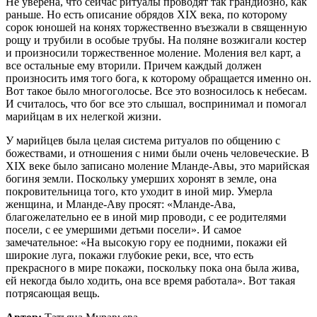
Не уверена, что сейчас ритуалы проводят так грандиозно, как
раньше. Но есть описание обрядов XIX века, по которому
сорок юношей на конях торжественно въезжали в священную
рощу и трубили в особые трубы. На поляне возжигали костер
и произносили торжественное моление. Моления вел карт, а
все остальные ему вторили. Причем каждый должен
произносить имя того бога, к которому обращается именно он.
Вот такое было многоголосье. Все это возносилось к небесам.
И считалось, что бог все это слышал, воспринимал и помогал
марийцам в их нелегкой жизни.
У марийцев была целая система ритуалов по общению с
божествами, и отношения с ними были очень человеческие. В
XIX веке было записано моление Мланде-Авы, это марийская
богиня земли. Поскольку умерших хоронят в земле, она
покровительница того, кто уходит в иной мир. Умерла
женщина, и Мланде-Аву просят: «Мланде-Ава,
благожелательно ее в иной мир проводи, с ее родителями
посели, с ее умершими детьми посели». И самое
замечательное: «На высокую гору ее подними, покажи ей
широкие луга, покажи глубокие реки, все, что есть
прекрасного в мире покажи, поскольку пока она была жива,
ей некогда было ходить, она все время работала». Вот такая
потрясающая вещь.