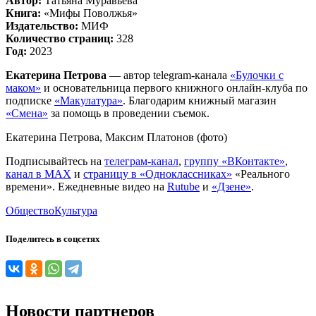
Автор:
Татьяна Муравьева
Книга:
«Мифы Поволжья»
Издательство:
МИФ
Количество страниц:
328
Год:
2023
Екатерина Петрова
— автор telegram-канала
«Булочки с
маком»
и основательница первого книжного онлайн-клуба по
подписке
«Макулатура»
. Благодарим книжный магазин
«Смена»
за помощь в проведении съемок.
Екатерина Петрова, Максим Платонов (фото)
Подписывайтесь на
телеграм-канал
,
группу «ВКонтакте»
,
канал в MAX
и
страницу в «Одноклассниках»
«Реального
времени». Ежедневные видео на
Rutube
и
«Дзене»
.
Общество
Культура
Поделитесь в соцсетях
Новости партнеров