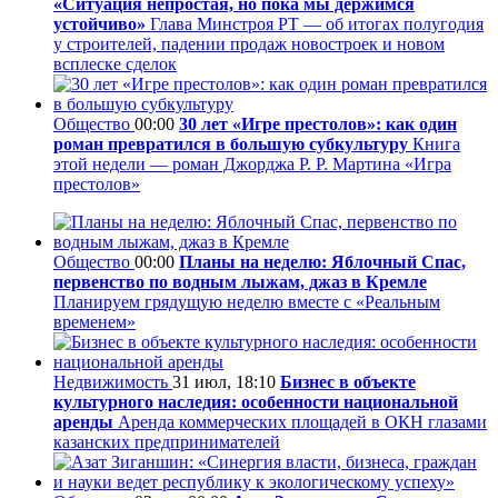
«Ситуация непростая, но пока мы держимся
устойчиво»
Глава Минстроя РТ — об итогах полугодия
у строителей, падении продаж новостроек и новом
всплеске сделок
Общество
00:00
30 лет «Игре престолов»: как один
роман превратился в большую субкультуру
Книга
этой недели — роман Джорджа Р. Р. Мартина «Игра
престолов»
Общество
00:00
Планы на неделю: Яблочный Спас,
первенство по водным лыжам, джаз в Кремле
Планируем грядущую неделю вместе с «Реальным
временем»
Недвижимость
31 июл, 18:10
Бизнес в объекте
культурного наследия: особенности национальной
аренды
Аренда коммерческих площадей в ОКН глазами
казанских предпринимателей