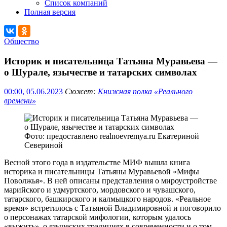
Список компаний
Полная версия
Общество
Историк и писательница Татьяна Муравьева —
о Шурале, язычестве и татарских символах
00:00, 05.06.2023
Сюжет:
Книжная полка «Реального
времени»
Фото: предоставлено realnoevremya.ru Екатериной
Севериной
Весной этого года в издательстве МИФ вышла книга
историка и писательницы Татьяны Муравьевой «Мифы
Поволжья». В ней описаны представления о мироустройстве
марийского и удмуртского, мордовского и чувашского,
татарского, башкирского и калмыцкого народов. «Реальное
время» встретилось с Татьяной Владимировной и поговорило
о персонажах татарской мифологии, которым удалось
«выжить», о языческих традициях в современности и о том,