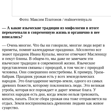
Фото: Максим Платонов / realnoevremya.ru
— А какие языческие традиции из мифологии в итоге
перекочевали в современную жизнь и органично в нее
вписались?
— Очень многие. Что бы ни говорили, многие люди верят в
приметы, помнят календарные праздники. Абсолютно все
знают праздник Ивана Купалы, многие отмечают Масленицу
и пекут блины. В общем-то, мы даже не замечаем эти
языческие традиции в современной жизни. Языческие
представления связаны с природой, в том числе с природой
человека. Они совершенно неистребимы. К примеру, Ураза-
байрам. Праздник урожая есть у всех земледельческих
народов. Это благодарение матери-земли, одного из самых
древних божеств, которому поклонялись люди. Это великая
утроба, которая все порождает и дарит земные блага. У
многих народов есть дни, когда землю нельзя тревожить,
копать, пахать. После сбора урожая она тоже отправляется на
отдых. Земля воспринималась древними людьми как живое
существо.