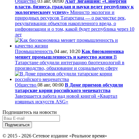
Общество
03 авг, 00:00
Азат Зиганшин: «Синергия
власти, бизнеса, граждан и науки ведет республику к
экологическому успеху»
Министр экологии и
природных ресурсов Татарстана — о расчистке рек,
рекультивации объектов накопленного вреда, о
цифровизации и о том, какой будет республика через 10
лет
Промышленность
04 авг, 10:20
Как биоэкономика
меняет промышленность и качество жизни
В
Татарстане обсудили интеграцию биотехнологий в
производство, образование и социальную сферу
Общество
08 авг, 00:00
В Доме приемов обсудили
татарские корни российского меценатства
Завершается работа над новой книгой «Квартал
изящных искусств ASG»
Подпишитесь на новости
© 2015 - 2026 Сетевое издание «Реальное время»