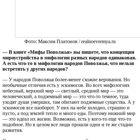
Фото: Максим Платонов / realnoevremya.ru
— В книге «Мифы Поволжья» вы пишете, что концепция
мироустройства в мифологии разных народов одинаковая.
А есть что-то в мифологии народов Поволжья, что нельзя
встретить у других народов?
— У народов Поволжья более-менее схожие верования. Но
необычные отличия есть у эскимосов. Во всех мифологиях
небесный, верхний мир — светлый, средний мир — это
человеческий, а подземный мир — это что-то темное, туда
уходят души умерших, там обитают подземные существа. А у
эскимосов все наоборот. У них на небе холодно, страшно и
пусто, а под землей тепло и много еды. Поэтому нижний мир
— это идеал их жизни. Возможно, есть у кого-то еще что-то
подобное. Но в целом все люди прошли одни и те же стадии
развития.