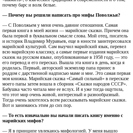
почему барс и волк белые.
—
Почему вы решили написать про мифы Поволжья?
— С Поволжьем у меня очень давние отношения. Самая
первая книга в моей жизни — марийские сказки. Причем она
была первой в буквальном смысле слова. Мой отец, писатель
и историк Владимир Муравьев, еще в юности заинтересовался
марийской культурой. Сам выучил марийский язык, перевел
всю марийскую классику, а самые первые издания марийских
сказок на русском языке, опубликованные в 1958 году, — это
его перевод и его пересказ. Вышла эта книга в день, когда я
родилась. Первый, авторский экземпляр папа принес в
роддом с дарственной надписью маме и мне. Это самая первая
моя книжка. Марийская сказка «Самый сильный» в пересказе
моего папы затем вошла в сборник «Сказки народов СССР».
Бабушка часто читала мне ее вслух. И я уже тогда ощутила,
что этот мир очень живой, интересный и разнообразный.
Тогда очень захотелось всем рассказывать марийские сказки.
Вот и занимаюсь этим до сих пор.
— То есть изначально вы начали писать книгу именно с
марийских мифов?
— Я в принципе увлекаюсь мифологией. У меня вышло