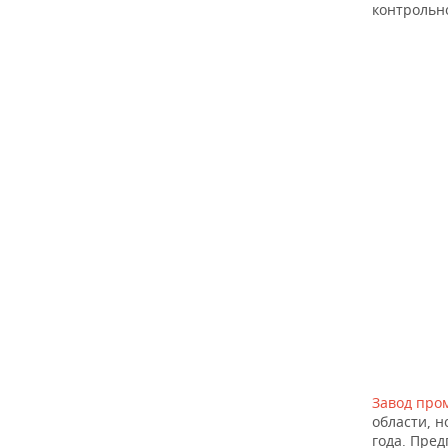
контрольно
Завод про
области, н
года. Пре