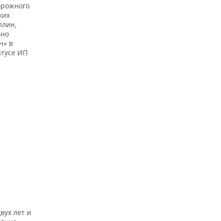
орожного
ких
ллин,
ьно
н» в
атусе ИП
вух лет и