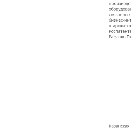
производс
оборудова
связанных
бизнес-ин
широки: от
Роспатенте
Рафаэль Г
Казанская 