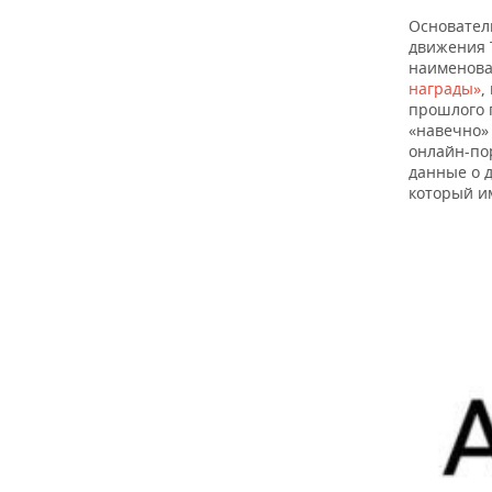
Основатель
движения 
наименова
награды»
,
прошлого 
«навечно»
онлайн-по
данные о д
который и