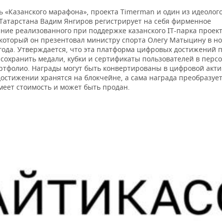
 «Казанского марафона», проекта Timerman и один из идеолого
Татарстана Вадим Янгиров регистрирует на себя фирменное
ние реализованного при поддержке казанского IT-парка проек
 который он презентовал министру спорта Олегу Матыцину в н
года. Утверждается, что эта платформа цифровых достижений 
 сохранить медали, кубки и сертификаты пользователей в перс
ртфолио. Награды могут быть конвертированы в цифровой актив
остижении хранятся на блокчейне, а сама награда преобразует
меет стоимость и может быть продан.