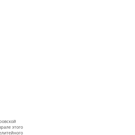
ровской
врале этого
елитейного