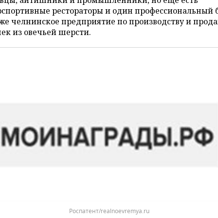
овцы, айтишники и промышленники, но еще есть
рспортивные рестораторы и один профессиональный б
же челнинское предприятие по производству и прод
ек из овечьей шерсти.
Роспатент/realnoevremya.ru