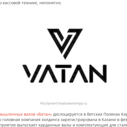
-кассовой технике, непонятно.
Роспатент/realnoevremya.ru
мышленных валов «Ватан»
дислоцируется в Вятских Полянах Ки
о головная компания холдинга зарегистрирована в Казани в фе
дприятие выпускает карданные валы и комплектующие для стал