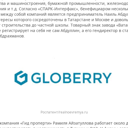
тва и машиностроения, бумажной промышленности, железнод
ния и т.д. Согласно «СПАРК-Интерфакс», бенефициаром несколь
 между собой компаний является предприниматель Наиль Абду
тересы которого сосредоточены в Татарстане и Москве и довол
 строительства до частной школы. Товарный знак завода «Вата
 регистрирует на себя не сам Абдуллин, а его гендиректор в ст
абдрахманов.
Роспатент/realnoevremya.ru
компания «Гид проперти» Рамиля Айзатуллова работает около д