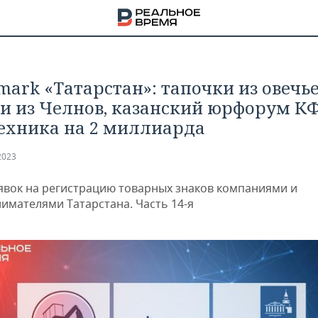
mark «Татарстан»: тапочки из овечь
и из Челнов, казанский юрфорум КФ
ехника на 2 миллиарда
2023
явок на регистрацию товарных знаков компаниями и
имателями Татарстана. Часть 14-я
НА