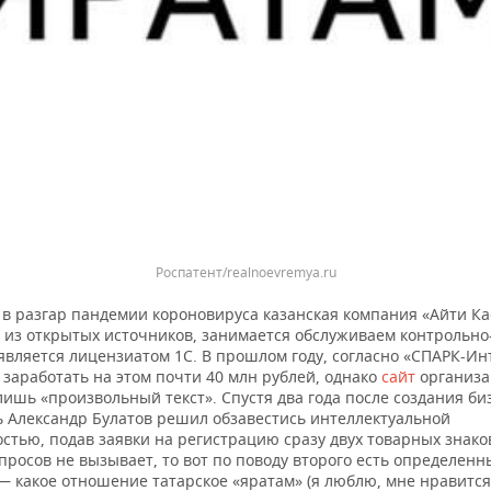
Роспатент/realnoevremya.ru
в разгар пандемии короновируса казанская компания «Айти Кас
 из открытых источников, занимается обслуживаем контрольно
является лицензиатом 1С. В прошлом году, согласно «СПАРК-Ин
 заработать на этом почти 40 млн рублей, однако
сайт
организ
ишь «произвольный текст». Спустя два года после создания би
ь Александр Булатов решил обзавестись интеллектуальной
стью, подав заявки на регистрацию сразу двух товарных знако
росов не вызывает, то вот по поводу второго есть определенн
 какое отношение татарское «яратам» (я люблю, мне нравится