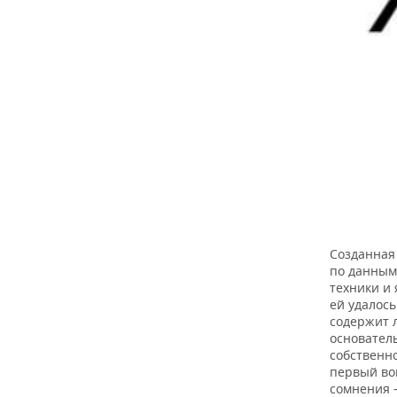
Созданная 
по данным
техники и 
ей удалось
содержит л
основател
собственно
первый воп
сомнения —