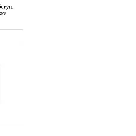
егун.
аже