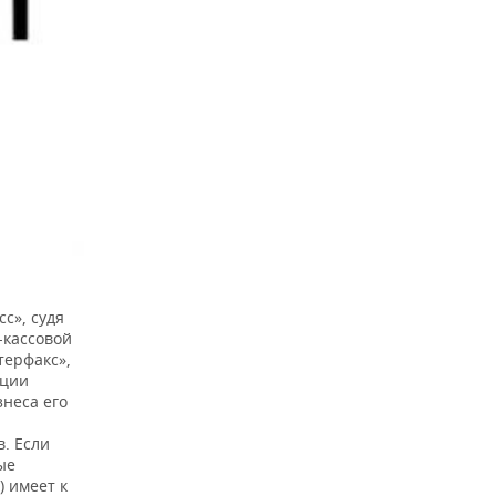
с», судя
-кассовой
терфакс»,
ации
знеса его
в. Если
ые
) имеет к