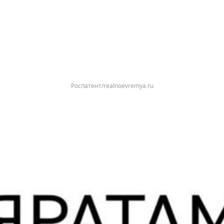
Роспатент/realnoevremya.ru