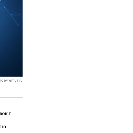
noevremya.ru
вок в
нно