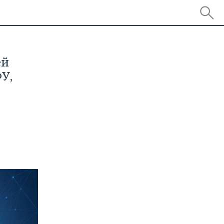
ей
У,