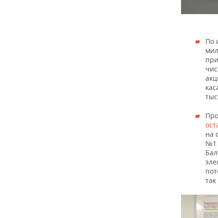
По 
мил
при
чис
акц
кас
тыс
Про
ост
на 
№1 
Бал
эле
пот
так