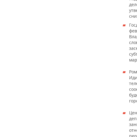
дел
утв
сни
Гос
фев
Вла
сло
зас
суб
мар
Ром
Иди
тел
соо
буд
гор
Цен
деп
зан
отн
пер