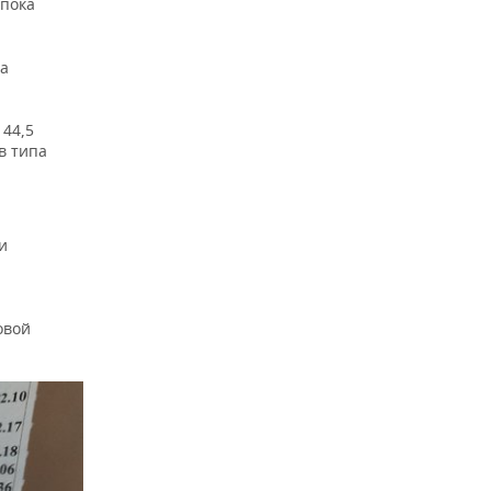
 пока
па
 44,5
в типа
и
овой