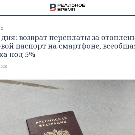
ВО
 дня: возврат переплаты за отоплени
вой паспорт на смартфоне, всеобща
ка под 5%
2023
НА