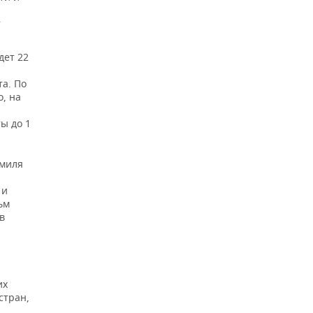
т
дет 22
а. По
, на
ы до 1
амиля
 и
ьм
в
их
стран,