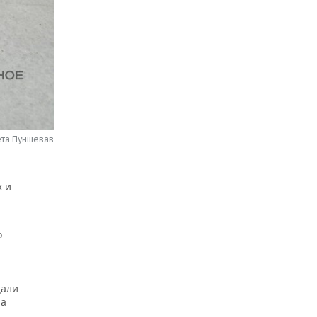
ета Пуншевав
х и
о
али.
на