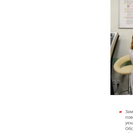
Зам
пов
уех
Обс