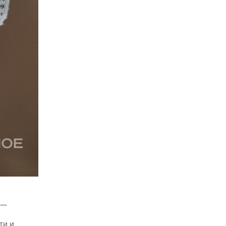
 —
ти и