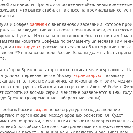
овой активности. При этом опрошенные «Реальным временем»
ерждают, что рынок стабилен, а спрос на премиальный сегмен
жается.
дума и Совфед
заявили
о внеплановом заседании, которое прой
раля — на следующий день после послания президента России
димира Путина. Изначально оно должно было состояться 1 март
вам главы комитета Совфеда по регламенту Вячеслава Тимченко
едании
планируется
рассмотреть законы об интеграции новых
ъектов РФ в правовое поле России. Законы должны быть принят
та.
ан «Город Брежнев» татарстанского писателя и журналиста Ш
атуллина, переехавшего в Москву,
экранизируют
по заказу
еканала НТВ. Проектом занялись кинокомпания «Триикс медиа»
снователь группы «Кино» и киносценарист Алексей Рыбин. Фил
ет состоять из восьми серий. Действие развернется в 1983 году 
оде Брежнев (современные Набережные Челны).
тробанк России
создал
новое структурное подразделение —
артамент организации международных расчетов. Он будет
иматься вопросами, связанными с развитием корреспондентск
ошений российских банков с контрагентами из дружественных 
еходом на расчеты в национальных валютах и расширением