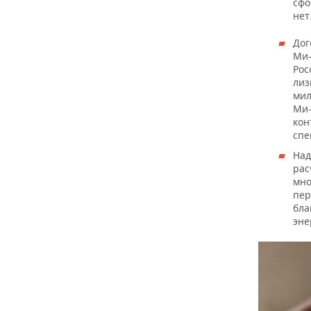
сфо
нет
Дог
Ми-
Рос
лиз
мил
Ми-
кон
спе
Над
рас
мно
пер
бла
эне