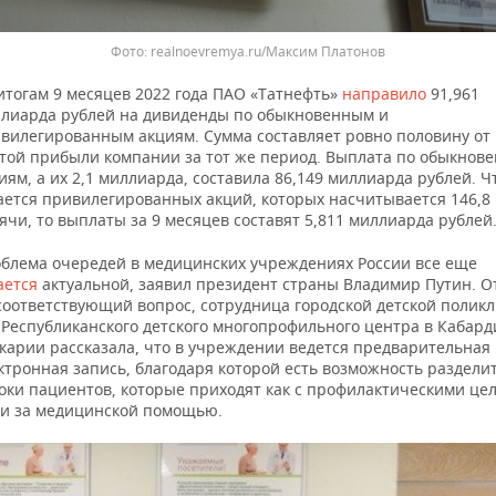
Фото: realnoevremya.ru/Максим Платонов
итогам 9 месяцев 2022 года ПАО «Татнефть»
направило
91,961
лиарда рублей на дивиденды по обыкновенным и
вилегированным акциям. Сумма составляет ровно половину от
той прибыли компании за тот же период. Выплата по обыкнов
иям, а их 2,1 миллиарда, составила 86,149 миллиарда рублей. Ч
ается привилегированных акций, которых насчитывается 146,8
ячи, то выплаты за 9 месяцев составят 5,811 миллиарда рублей
блема очередей в медицинских учреждениях России все еще
ается
актуальной, заявил президент страны Владимир Путин. О
соответствующий вопрос, сотрудница городской детской полик
Республиканского детского многопрофильного центра в Кабард
карии рассказала, что в учреждении ведется предварительная
ктронная запись, благодаря которой есть возможность раздели
оки пациентов, которые приходят как с профилактическими це
 и за медицинской помощью.