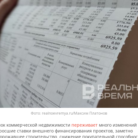
Фото: realnoevremya.ru/Максим Платонов
ок коммерческой недвижимости
переживает
много изменений
росшие ставки внешнего финансирования проектов, заметно
орожавшее строительство, снижение покупательной способнос