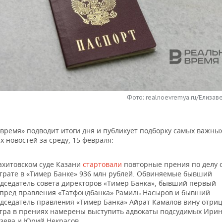
Фото: realnoevremya.ru/Елизав
 время» подводит итоги дня и публикует подборку самых важны
 новостей за среду, 15 февраля:
ахитовском суде Казани
стартовали
повторные прения по делу 
трате в «Тимер Банке» 936 млн рублей. Обвиняемые бывший
дседатель совета директоров «Тимер Банка», бывший первый
пред правления «Татфондбанка» Рамиль Насыров и бывший
дседатель правления «Тимер Банка» Айрат Камалов вину отриц
тра в прениях намерены выступить адвокаты подсудимых Ири
зева и Юрий Некрасов.