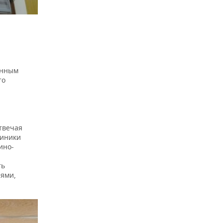
енным
то
.
твечая
линики
ино-
ть
лями,