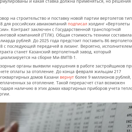
рмулированы и какая ставка должна применяться, но решения
.
овор на строительство и поставку новой партии вертолетов ти
8 для российских авиакомпаний
подписал
холдинг «Вертолеты
сии». Контракт заключен с Государственной транспортной
инговой компанией (ГТЛК). Общая стоимость техники составила
лиарда рублей. До 2025 года предстоит поставить 86 вертолето
8 с последующей передачей в лизинг. Вероятно, исполнителем
тракта станет Казанский вертолетный завод, который
циализируется на сборке Ми-8МТВ-1.
зорные органы выявили нарушения в работе застройщиков пр
чете оплаты за отопление. До конца февраля жильцам 217
гоквартирных домов Казани
вернут
более 9 миллионов рублей,
еплаченных за отопление. Такой перерасчет стал возможен
годаря наличию в этих домах квартирных приборов учета тепл
ргии.