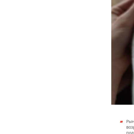
Рын
воз
под