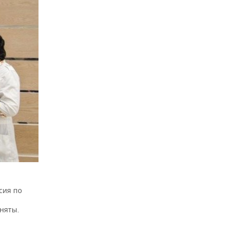
ссия по
няты.