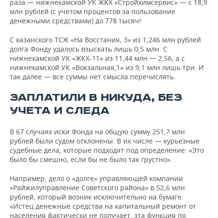
раза — нижнекамской УК ЖКХ «Стройхимсервис» — с 18,9
млн рублей (с учетом процентов за пользование
денежными средствами) до 778 тысяч!
С казанского ТСЖ «На Восстания, 3» из 1,246 млн рублей
долга Фонду удалось взыскать лишь 0,5 млн. С
нижнекамской УК «ЖКХ-11» из 11,44 млн — 2,56, а с
нижнекамской УК «Вокзальная,1» из 9,1 млн лишь три. И
так далее — все суммы нет смысла перечислять.
ЗАПЛАТИЛИ В НИКУДА, БЕЗ
УЧЕТА И СЛЕДА
В 67 случаях иски Фонда на общую сумму 251,7 млн
рублей были судом отклонены. В их числе — курьезные
судебные дела, которые подходят под определение: «Это
было бы смешно, если бы не было так грустно».
Например, дело о «долге» управляющей компании
«Райжилуправление Советского района» в 52,6 млн
рублей, который возник исключительно на бумаге.
«Истец денежные средства на капитальный ремонт от
населения фактически не получает, эта функция по