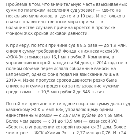
Проблема в том, что значительную часть взыскиваемых
сумм по платежам населения суд урезает — где-то на
несколько миллионов, а где-то и в 10 раз. И не только в
связи с правительственным мораторием — в
большинстве случаев причина кроется в пропуске
Фондом ЖКХ сроков исковой давности.
К примеру, по этой причине суд в 8,5 раза — до 1,9 млн,
снизил сумму требований Фонда к нижнекамской УК
«ЖКХ-9» стоимостью 16,1 млн рублей. Компания, в
управлении которой находится 54 дома, с 2014 года не в
полном объеме перечисляла собранные взносы на
капремонт, однако фонд подал на взыскание лишь в
2019-м. Из-за пропуска сроков давности резко была
снижена и сумма процентов за пользование чужими
средствами — с 10,5 млн рублей до 348 тысяч.
По той же причине почти вдвое сократил сумму долга суд
казанскому ЖСК «Темп-63», управляющему одним-
единственным домом — с 2,87 млн рублей до 1,58 млн.
Более чем вдвое — с 31 до 13,9 млн — казанской УО
«Берег», в управлении которой находится 31 дом. Более
чем втрое — ЖСК «Химик-7» — с 2,77 млн до 0,76. И в 24