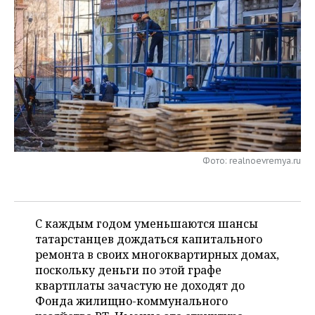
НЕФТЕХИМИЯ
РОЗНИЧНАЯ ТОРГОВЛЯ
НОВОСТИ ТЕХНОЛОГИЙ
МЕРОПРИЯТИЯ
НЕФТЬ
ТРАНСПОРТ
IT
НОВОСТИ МЕРОПРИЯТИЙ
СПОРТ
ОПК
УСЛУГИ
МЕДИА
ВЫЕЗДНАЯ РЕДАКЦИЯ
НОВОСТИ СПОРТА
ОБЩЕСТВО
ЭНЕРГЕТИКА
ТЕЛЕКОММУНИКАЦИИ
БИЗНЕС-БРАНЧИ
ФУТБОЛ
НОВОСТИ ОБЩЕСТВА
ФОТОГАЛЕРЕЯ
ONLINE-КОНФЕРЕНЦИИ
ХОККЕЙ
ВЛАСТЬ
СЮЖЕТЫ
Фото: realnoevremya.ru
ОТКРЫТАЯ ЛЕКЦИЯ
БАСКЕТБОЛ
ИНФРАСТРУКТУРА
СПРАВОЧНИК
ВОЛЕЙБОЛ
ИСТОРИЯ
СПИСОК ПЕРСОН
ПОЛНАЯ ВЕРСИЯ
С каждым годом уменьшаются шансы
татарстанцев дождаться капитального
КИБЕРСПОРТ
КУЛЬТУРА
СПИСОК КОМПАНИЙ
ремонта в своих многоквартирных домах,
поскольку деньги по этой графе
ФИГУРНОЕ КАТАНИЕ
МЕДИЦИНА
квартплаты зачастую не доходят до
Фонда жилищно-коммунального