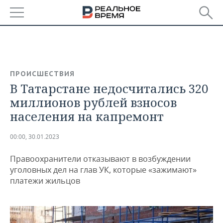
РЕГИОНЫ
БАШКОРТОСТАН
НОВОСТИ
ПРОИСШЕСТВИЯ
ТАТАРСТАН
АНАЛИТИКА
В Татарстане недосчитались 320
миллионов рублей взносов
УДМУРТИЯ
НОВОСТИ АНАЛИТИКИ
ЭКОНОМИКА
населения на капремонт
ДЕКЛАРАЦИИ О ДОХОДАХ
НОВОСТИ ЭКОНОМИКИ
ПРОМЫШЛЕННОСТЬ
00:00, 30.01.2023
КОРОЛИ ГОСЗАКАЗА ПФО
ФИНАНСЫ
НОВОСТИ
НЕДВИЖИМОСТЬ
ПРОМЫШЛЕННОСТИ
Правоохранители отказывают в возбуждении
уголовных дел на глав УК, которые «зажимают»
ВУЗЫ ТАТАРСТАНА
БАНКИ
НОВОСТИ НЕДВИЖИМОСТИ
АВТО
платежи жильцов
АГРОПРОМ
КОМУ ПРИНАДЛЕЖАТ
БЮДЖЕТ
НОВОСТИ АВТО
БИЗНЕС
ТОРГОВЫЕ ЦЕНТРЫ
МАШИНОСТРОЕНИЕ
ТАТАРСТАНА
ИНВЕСТИЦИИ
НОВОСТИ БИЗНЕСА
ТЕХНОЛОГИИ