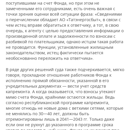
поступившими на счет Фонда, но при этом не
замеченными его сотрудниками, есть очень важная с
точки зрения оценки всей ситуации фраза: «Сведениями
о перечислении обладает АО «Татэнергосбыт», в связи с
чем истец вправе обратиться к ответчику, а тот, в свою
очередь, к агенту с целью предоставления информации о
произведенной оплате и задолженности по взносам с
разбивкой по плательщикам, однако истцом такая работа
не проводится. Функции, установленные жилищным
законодательством, истец фактически пытается
необоснованно переложить на ответчика».
В ряде других решений суда также подчеркивается, мягко
говоря, прохладное отношение работников Фонда к
исполнению прямой обязанности, указанной в его
учредительных документах — вести учет средств
капремонта. А когда оказывается, что взносы утекают
мимо счета Фонда, крайними остаются жильцы. Ведь
согласно республиканской программе капремонта,
многие отнюдь не новые дома с ветхими сетями, которые
не менялись по 30—40 лет, должны быть
отремонтированы лишь в 2041—2043 гг. Только даже
если они не рухнут до указанного в программе срока