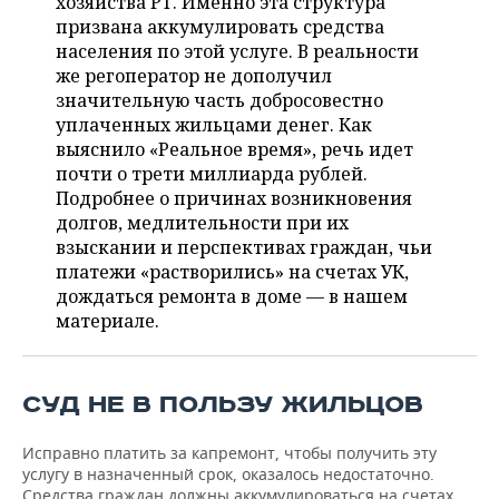
хозяйства РТ. Именно эта структура
ВОДНЫЕ ВИДЫ СПОРТА
ОБРАЗОВАНИЕ
призвана аккумулировать средства
населения по этой услуге. В реальности
ХОККЕЙ С МЯЧОМ
ПРОИСШЕСТВИЯ
же регоператор не дополучил
значительную часть добросовестно
уплаченных жильцами денег. Как
выяснило «Реальное время», речь идет
почти о трети миллиарда рублей.
Подробнее о причинах возникновения
долгов, медлительности при их
взыскании и перспективах граждан, чьи
платежи «растворились» на счетах УК,
дождаться ремонта в доме — в нашем
материале.
СУД НЕ В ПОЛЬЗУ ЖИЛЬЦОВ
Исправно платить за капремонт, чтобы получить эту
услугу в назначенный срок, оказалось недостаточно.
Средства граждан должны аккумулироваться на счетах