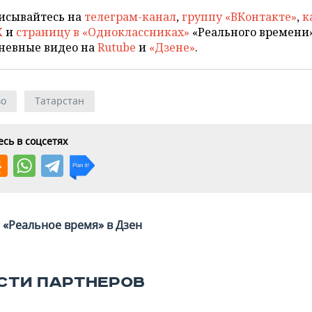
исывайтесь на
телеграм-канал
,
группу «ВКонтакте»
,
к
X
и
страницу в «Одноклассниках»
«Реального времени»
невные видео на
Rutube
и
«Дзене»
.
во
Татарстан
сь в соцсетях
«Реальное время» в Дзен
СТИ ПАРТНЕРОВ