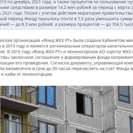
2019 по декабрь 2021 года, а также процентов за пользование ч
ыми средствами в размере 14,2 млн рублей за период с марта 
ь 2021 года. Позже с учетом действия моратория правительства
ный период Фонду пришлось почти в 7,5 раза уменьшить сумму
аний — до 8,3 млн рублей, а размера процентов — до 704,5 тыс
еская организация «Фонд ЖКХ РТ» была создана Кабинетом ми
а в 2013 году и является региональным оператором капитально
ке. В 2015 году «Фонд ЖКХ РТ» и лениногорское АО «Центр ЖКХ 
ства» заключили соглашение о формировании фонда капремонт
низации его проведения. Согласно документу, управляющая ком
ла ежемесячно в срок до 30 числа перечислять на счет Фонда 
 и найм от лениногорцев.