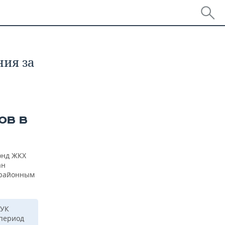
ния за
ОВ В
онд ЖКХ
ан
 районным
 УК
 период