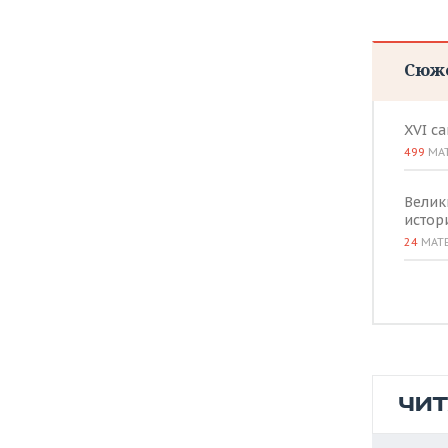
Сюж
XVI с
499
МА
Велик
истор
24
МАТ
ЧИ