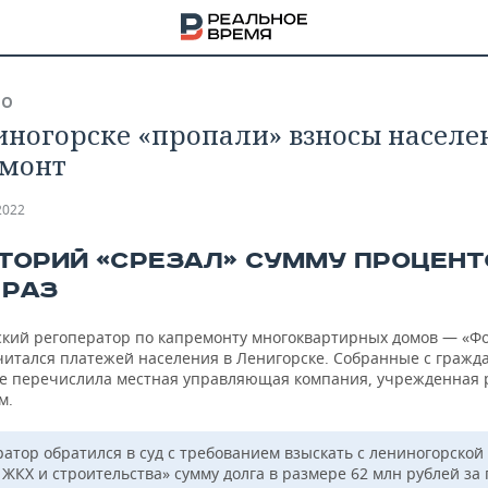
ВО
иногорске «пропали» взносы населе
емонт
2022
ТОРИЙ «СРЕЗАЛ» СУММУ ПРОЦЕНТ
 РАЗ
ский регоператор по капремонту многоквартирных домов — «Ф
считался платежей населения в Ленигорске. Собранные с гражд
не перечислила местная управляющая компания, учрежденная
м.
НА
ратор обратился в суд с требованием взыскать с лениногорской
 ЖКХ и строительства» сумму долга в размере 62 млн рублей за