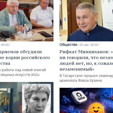
Общество
00:00
03 авг, 00:00
приемов обсудили
Рифкат Минниханов: «
ие корни российского
ни говорили, что нез
ства
людей нет, но, к сожал
незаменимый»
 работа над новой книгой
изящных искусств ASG»
В Татарстане прошел семина
археолога Фаяза Хузина