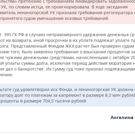
ельства» претензию с требованием ликвидировать задолженнос
 УК, по словам истца, ее проигнорировала. В ходе заседания
авитель лениногорской УК признала требования регоператора 
 принятого судом уменьшения исковых требований.
т. 395 ГК РФ в случаях неправомерного удержания денежных ср
от их возврата, иной просрочки в их уплате подлежат уплате 
долга. Представленный Фондом ЖКХ расчет был проверен судом
роме того, было заявлено требование о взыскании процентов з
ие чужими денежными средствами, начисленными с октября 20
ой уплаты суммы долга, исключая период действия моратория 
ие дел о банкротстве. Их сумму суд тоже признал подлежащими
рению.
льтате суд удовлетворил иск Фонда, и лениногорская УК должна
ратору долг по платежам за капремонт в размере 8,3 млн рублей
проценты в размере 704,5 тысячи рублей.
Ангелина