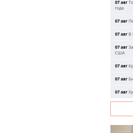
То
07 авг
года
Пе
07 авг
В 
07 авг
За
07 авг
США
Кр
07 авг
Би
07 авг
Ху
07 авг