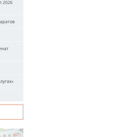
л 2026
паратов
енат
лугах»