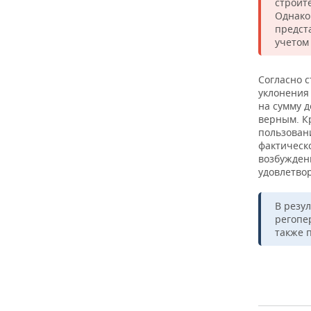
строит
Однако
предст
учетом
Согласно с
уклонения 
на сумму 
верным. К
пользован
фактическ
возбужден
удовлетво
В резу
регопе
также 