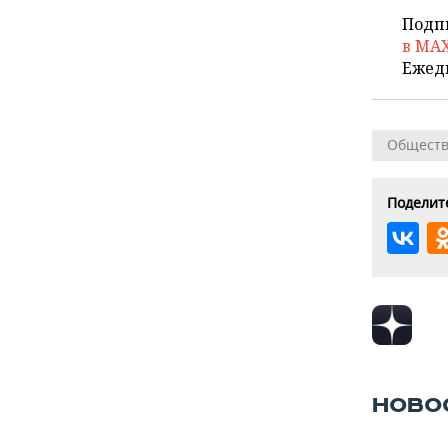
Подп
в MA
Ежед
Общест
Поделите
НОВО