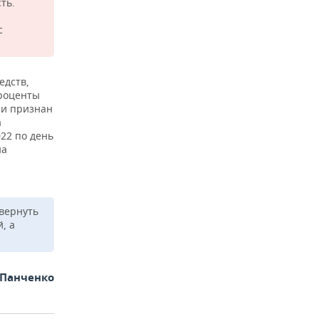
ть.
с
едств,
проценты
 и признан
а
22 по день
на
 вернуть
, а
 Панченко