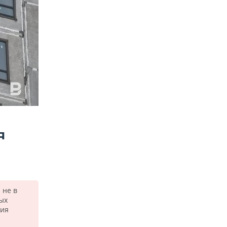
Я
 не в
ых
ния