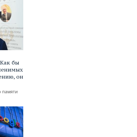
Как бы
аменимых
ению, он
р памяти