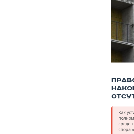
ВОДНЫЕ ВИДЫ СПОРТА
ОБРАЗОВАНИЕ
ХОККЕЙ С МЯЧОМ
ПРОИСШЕСТВИЯ
ПРАВ
НАКО
ОТСУ
Как уст
полном
средст
спора 