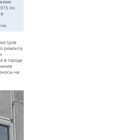
ужими
2015 по
 в
ячи.
нистров
го ремонта
и
а в городе
пания
взносы на