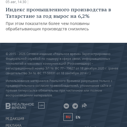
05 авг, 14:30
Индекс промышленного производства в
Татарстане за год вырос на 6,2%
При этом показатели более чем половины
обрабатывающих производств снизились
© 2015 - 2026 Сетевое издание «Реальное время» Зарегистрировано
Федеральной службой по надзору в сфере связи, информационных
технологий и массовых коммуникаций (Роскомнадзор) –
регистрационный номер ЭЛ № ФС 77 - 79627 от 18 декабря 2020 г. (ранее
свидетельство Эл № ФС 77-59331 от 18 сентября 2014 г.)
Использование материалов Реального Времени разрешено только с
предварительного согласия правообладателей, упоминание сайта и
прямая гиперссылка обязательны при частичном или полном
воспроизведении материалов.
18+
RU
EN
РЕДАКЦИЯ
РЕКЛАМА