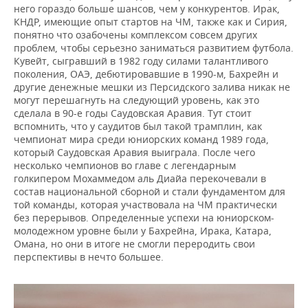
него гораздо больше шансов, чем у конкурентов. Ирак,
КНДР, имеющие опыт стартов на ЧМ, также как и Сирия,
понятно что озабочены комплексом совсем других
проблем, чтобы серьезно заниматься развитием футбола.
Кувейт, сыгравший в 1982 году силами талантливого
поколения, ОАЭ, дебютировавшие в 1990-м, Бахрейн и
другие денежные мешки из Персидского залива никак не
могут перешагнуть на следующий уровень, как это
сделала в 90-е годы Саудовская Аравия. Тут стоит
вспомнить, что у саудитов был такой трамплин, как
чемпионат мира среди юниорских команд 1989 года,
который Саудовская Аравия выиграла. После чего
несколько чемпионов во главе с легендарным
голкипером Мохаммедом аль Диайа перекочевали в
состав национальной сборной и стали фундаментом для
той команды, которая участвовала на ЧМ практически
без перерывов. Определенные успехи на юниорском-
молодежном уровне были у Бахрейна, Ирака, Катара,
Омана, но они в итоге не смогли переродить свои
перспективы в нечто большее.