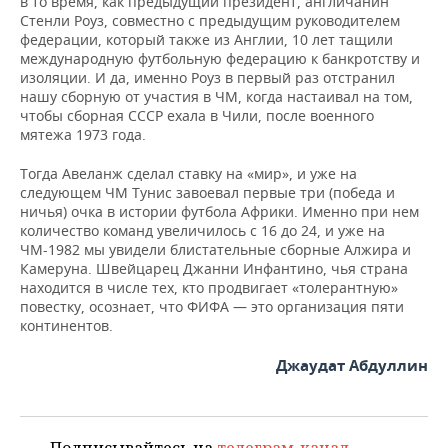
в то время, как предыдущий президент, англичанин
Стенли Роуз, совместно с предыдущим руководителем
федерации, который также из Англии, 10 лет тащили
международную футбольную федерацию к банкротству и
изоляции. И да, именно Роуз в первый раз отстранил
нашу сборную от участия в ЧМ, когда настаивал на том,
чтобы сборная СССР ехала в Чили, после военного
мятежа 1973 года.
Тогда Авеланж сделал ставку на «мир», и уже на
следующем ЧМ Тунис завоевал первые три (победа и
ничья) очка в истории футбола Африки. Именно при нем
количество команд увеличилось с 16 до 24, и уже на
ЧМ-1982 мы увидели блистательные сборные Алжира и
Камеруна. Швейцарец Джанни Инфантино, чья страна
находится в числе тех, кто продвигает «толерантную»
повестку, осознает, что ФИФА — это организация пяти
континентов.
Джаудат Абдуллин
Подписывайтесь на
телеграм-канал
,