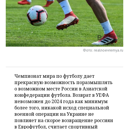
НЕФТЕХИМИЯ
РОЗНИЧНАЯ ТОРГОВЛЯ
НОВОСТИ ТЕХНОЛОГИЙ
МЕРОПРИЯТИЯ
НЕФТЬ
ТРАНСПОРТ
IT
НОВОСТИ МЕРОПРИЯТИЙ
СПОРТ
ОПК
УСЛУГИ
МЕДИА
ВЫЕЗДНАЯ РЕДАКЦИЯ
НОВОСТИ СПОРТА
ОБЩЕСТВО
ЭНЕРГЕТИКА
ТЕЛЕКОММУНИКАЦИИ
БИЗНЕС-БРАНЧИ
ФУТБОЛ
НОВОСТИ ОБЩЕСТВА
ФОТОГАЛЕРЕЯ
Фото: realnoevremya.ru
ONLINE-КОНФЕРЕНЦИИ
ХОККЕЙ
ВЛАСТЬ
СЮЖЕТЫ
Чемпионат мира по футболу дает
ОТКРЫТАЯ ЛЕКЦИЯ
БАСКЕТБОЛ
ИНФРАСТРУКТУРА
СПРАВОЧНИК
прекрасную возможность поразмышлять
о возможном месте России в Азиатской
ВОЛЕЙБОЛ
ИСТОРИЯ
СПИСОК ПЕРСОН
ПОЛНАЯ ВЕРСИЯ
конфедерации футбола. Возврат в УЕФА
невозможен до 2024 года как минимум
КИБЕРСПОРТ
КУЛЬТУРА
СПИСОК КОМПАНИЙ
более того, никакой исход специальной
военной операции на Украине не
ФИГУРНОЕ КАТАНИЕ
МЕДИЦИНА
повлияет на скорое возвращение россиян
в Еврофутбол, считает спортивный