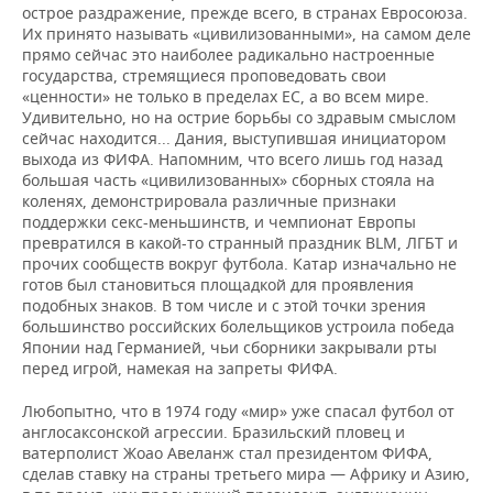
острое раздражение, прежде всего, в странах Евросоюза.
Их принято называть «цивилизованными», на самом деле
прямо сейчас это наиболее радикально настроенные
государства, стремящиеся проповедовать свои
«ценности» не только в пределах ЕС, а во всем мире.
Удивительно, но на острие борьбы со здравым смыслом
сейчас находится... Дания, выступившая инициатором
выхода из ФИФА. Напомним, что всего лишь год назад
большая часть «цивилизованных» сборных стояла на
коленях, демонстрировала различные признаки
поддержки секс-меньшинств, и чемпионат Европы
превратился в какой-то странный праздник BLM, ЛГБТ и
прочих сообществ вокруг футбола. Катар изначально не
готов был становиться площадкой для проявления
подобных знаков. В том числе и с этой точки зрения
большинство российских болельщиков устроила победа
Японии над Германией, чьи сборники закрывали рты
перед игрой, намекая на запреты ФИФА.
Любопытно, что в 1974 году «мир» уже спасал футбол от
англосаксонской агрессии. Бразильский пловец и
ватерполист Жоао Авеланж стал президентом ФИФА,
сделав ставку на страны третьего мира — Африку и Азию,