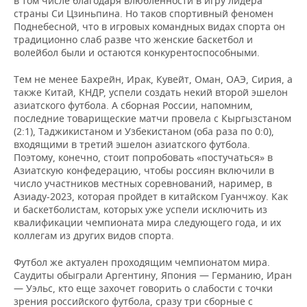
в том числе благодаря влюбленности в игру лидера
страны Си Цзиньпина. Но таков спортивный феномен
Поднебесной, что в игровых командных видах спорта он
традиционно слаб разве что женские баскетбол и
волейбол были и остаются конкурентоспособными.
Тем не менее Бахрейн, Ирак, Кувейт, Оман, ОАЭ, Сирия, а
также Китай, КНДР, успели создать некий второй эшелон
азиатского футбола. А сборная России, напомним,
последние товарищеские матчи провела с Кыргызстаном
(2:1), Таджикистаном и Узбекистаном (оба раза по 0:0),
входящими в третий эшелон азиатского футбола.
Поэтому, конечно, стоит попробовать «постучаться» в
Азиатскую конфедерацию, чтобы россиян включили в
число участников местных соревнований, наример, в
Азиаду-2023, которая пройдет в китайском Гуанчжоу. Как
и баскетболистам, которых уже успели исключить из
квалификации чемпионата мира следующего года, и их
коллегам из других видов спорта.
Футбол же актуален проходящим чемпионатом мира.
Саудиты обыграли Аргентину, Япония — Германию, Иран
— Уэльс, кто еще захочет говорить о слабости с точки
зрения российского футбола, сразу три сборные с