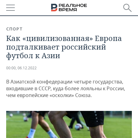
РЕГИОНЫ
СПОРТ
Как «цивилизованная» Европа
БАШКОРТОСТАН
НОВОСТИ
подталкивает российский
ТАТАРСТАН
АНАЛИТИКА
футбол к Азии
УДМУРТИЯ
НОВОСТИ АНАЛИТИКИ
ЭКОНОМИКА
00:00, 06.12.2022
ДЕКЛАРАЦИИ О ДОХОДАХ
НОВОСТИ ЭКОНОМИКИ
ПРОМЫШЛЕННОСТЬ
В Азиатской конфедерации четыре государства,
входившие в СССР, куда более лояльны к России,
КОРОЛИ ГОСЗАКАЗА ПФО
ФИНАНСЫ
НОВОСТИ
НЕДВИЖИМОСТЬ
чем европейские «осколки» Союза.
ПРОМЫШЛЕННОСТИ
ВУЗЫ ТАТАРСТАНА
БАНКИ
НОВОСТИ НЕДВИЖИМОСТИ
АВТО
АГРОПРОМ
КОМУ ПРИНАДЛЕЖАТ
БЮДЖЕТ
НОВОСТИ АВТО
БИЗНЕС
ТОРГОВЫЕ ЦЕНТРЫ
МАШИНОСТРОЕНИЕ
ТАТАРСТАНА
ИНВЕСТИЦИИ
НОВОСТИ БИЗНЕСА
ТЕХНОЛОГИИ