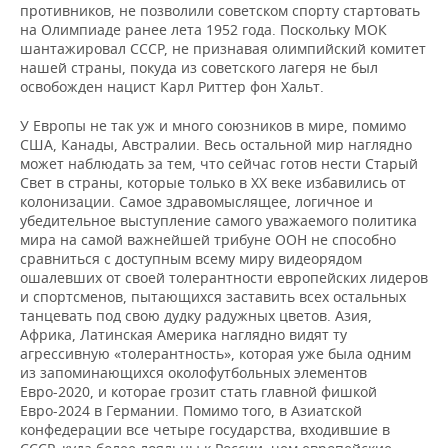
противников, не позволили советском спорту стартовать
на Олимпиаде ранее лета 1952 года. Поскольку МОК
шантажировал СССР, не признавая олимпийский комитет
нашей страны, покуда из советского лагеря не был
освобожден нацист Карл Риттер фон Хальт.
У Европы не так уж и много союзников в мире, помимо
США, Канады, Австралии. Весь остальной мир наглядно
может наблюдать за тем, что сейчас готов нести Старый
Свет в страны, которые только в XX веке избавились от
колонизации. Самое здравомыслящее, логичное и
убедительное выступление самого уважаемого политика
мира на самой важнейшей трибуне ООН не способно
сравниться с доступным всему миру видеорядом
ошалевших от своей толерантности европейских лидеров
и спортсменов, пытающихся заставить всех остальных
танцевать под свою дудку радужных цветов. Азия,
Африка, Латинская Америка наглядно видят ту
агрессивную «толерантность», которая уже была одним
из запоминающихся околофутбольных элементов
Евро-2020, и которае грозит стать главной фишкой
Евро-2024 в Германии. Помимо того, в Азиатской
конфедерации все четыре государства, входившие в