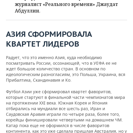
ВОДНЫЕ ВИДЫ СПОРТА
ОБРАЗОВАНИЕ
журналист «Реального времени» Джаудат
Абдуллин.
ХОККЕЙ С МЯЧОМ
ПРОИСШЕСТВИЯ
АЗИЯ
СФОРМИРОВАЛА
КВАРТЕТ
ЛИДЕРОВ
Радует, что это именно Азия, куда необходимо
посматривать России, осознающей, что в УЕФА ее не
ждет большое количество стран. В основном по
идеологическим разногласиям, это Польша, Украина, вся
Прибалтика, Скандинавия и Ко.
Футбол Азии уже сформировал квартет фаворитов,
которые стартуют в финальной части чемпионатов мира
на протяжении XXI века. Южная Корея и Япония
отбирались на мундиали все шесть раз, Иран и
Саудовская Аравия играли по четыре раза, более того,
корейцы финишировали четвертыми на домашнем ЧМ.
Катар пока еще не оформился в числе фаворитов
континента, как это уже сделала пришлая Австралия, но у