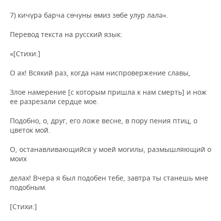
7) кичүрә барча сөчуны өмиз зөбе улур лалә».
Перевод текста на русский язык:
«[Стихи:]
О ах! Всякий раз, когда нам ниспровержение славы,
Злое намерение [с которым пришла к нам смерть] и нож
ее разрезали сердце мое.
Подобно, о, друг, его ложе весне, в пору пения птиц, о
цветок мой.
О, останавливающийся у моей могилы, размышляющий о
моих
делах! Вчера я был подобен тебе, завтра ты станешь мне
подобным.
[Стихи:]