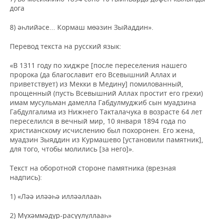
дога
8) әһлийәсе... Кормаш мөәзин Зыйаддин».
Перевод текста на русский язык:
«В 1311 году по хиджре [после переселения нашего
пророка (да благославит его Всевышний Аллах и
приветствует) из Мекки в Медину] помилованный,
прощенный (пусть Всевышний Аллах простит его грехи)
имам мусульман дамелла Габдулмуджиб сын муадзина
Габдулгалима из Нижнего Такталачука в возрасте 64 лет
переселился в вечный мир, 10 января 1894 года по
христианскому исчислению был похоронен. Его жена,
муадзин Зыяддин из Курмашево [установили памятник],
для того, чтобы молились [за него]».
Текст на оборотной стороне памятника (врезная
надпись):
1) «Ләә иләәһә илләәллааһ
2) Мүхәммәдүр-расүүлүллааһ»