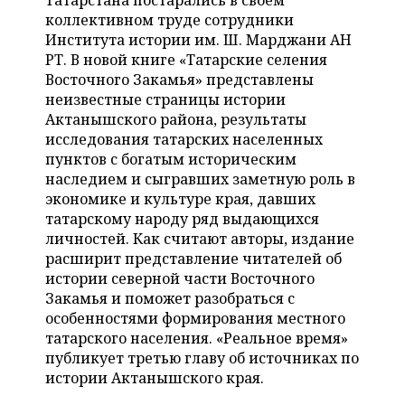
Татарстана постарались в своем
НЕФТЕХИМИЯ
коллективном труде сотрудники
РОЗНИЧНАЯ ТОРГОВЛЯ
НОВОСТИ ТЕХНОЛОГИЙ
МЕРОПРИЯТИЯ
Института истории им. Ш. Марджани АН
НЕФТЬ
РТ. В новой книге «Татарские селения
ТРАНСПОРТ
IT
НОВОСТИ МЕРОПРИЯТИЙ
СПОРТ
Восточного Закамья» представлены
ОПК
неизвестные страницы истории
УСЛУГИ
МЕДИА
ВЫЕЗДНАЯ РЕДАКЦИЯ
НОВОСТИ СПОРТА
ОБЩЕСТВО
Актанышского района, результаты
ЭНЕРГЕТИКА
исследования татарских населенных
ТЕЛЕКОММУНИКАЦИИ
БИЗНЕС-БРАНЧИ
ФУТБОЛ
НОВОСТИ ОБЩЕСТВА
пунктов с богатым историческим
ФОТОГАЛЕРЕЯ
наследием и сыгравших заметную роль в
экономике и культуре края, давших
ONLINE-КОНФЕРЕНЦИИ
ХОККЕЙ
ВЛАСТЬ
СЮЖЕТЫ
татарскому народу ряд выдающихся
личностей. Как считают авторы, издание
ОТКРЫТАЯ ЛЕКЦИЯ
БАСКЕТБОЛ
ИНФРАСТРУКТУРА
СПРАВОЧНИК
расширит представление читателей об
истории северной части Восточного
ВОЛЕЙБОЛ
ИСТОРИЯ
СПИСОК ПЕРСОН
ПОЛНАЯ ВЕРСИЯ
Закамья и поможет разобраться с
особенностями формирования местного
КИБЕРСПОРТ
КУЛЬТУРА
СПИСОК КОМПАНИЙ
татарского населения. «Реальное время»
публикует третью главу об источниках по
ФИГУРНОЕ КАТАНИЕ
МЕДИЦИНА
истории Актанышского края.