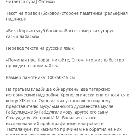
читается сура] Фатиха».
Текст на правой (боковой) стороне памятника (рельефная
надпись):
«Безә Коръән укуб багышлайасыз гомер тиз үтәрүн
сагышлайасыз».
Перевод текста на русский язык:
«Поминая нас, Коран читайте, О том, что жизнь быстро
проходит, вспоминайте».
Размер памятника: 100х50х15 см.
На третьем кладбище обнаружены два татарских
исторических надгробия. Хронологически они относятся к
концу XIX века. Одно из них установлено видному
представителю мусульманского духовенства мулле
Габдулмуджибу Габдулгалимову, другое его сыну
Сахауддину. Историк И.М. Васильев, также
исследовавший арабографичные надгробия в
Такталачуке, по каким-то причинам не обратил на них
внимание, возможно он просто не знал о существовании