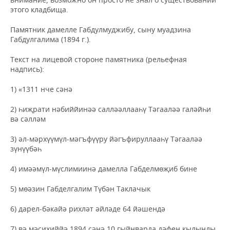
этого кладбища.
Памятник дамелле Габдулмуджибу, сыну муадзина
Габдулгалима (1894 г.).
Текст на лицевой стороне памятника (рельефная
надпись):
1) «1311 нче сәнә
2) һиҗрати нәбиййинәә салләәллааһү Тәгааләә галәйһи
вә сәлләм
3) әл-мәрхүүмүл-мәгъфүүру йәгъфируллааһү Тәгааләә
зүнүүбәһ
4) имәәмүл-мүслимиинә дамелла Габделмөҗиб бине
5) мөәзин Габделгалим Түбән Таклачык
6) дарел-бәкайә рихләт әйләде 64 йәшендә
7) вә мәсихиййә 1894 сәнә 10 гыйнварда дәфен кылынды