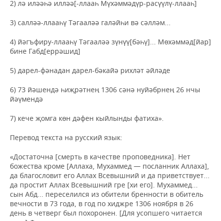
2) лә иләәһә илләә[-ллааһ Мүхәммәдүр-расүүлү-ллааһ]
3) салләә-ллааһү Тәгааләә галәйһи вә сәлләм...
4) йәгъфиру-ллааһү Тәгааләә зүнүү[бәһү]... Мөхәммәд[йар]
бине Габд[еррәшид]
5) дарел-фәнадан дарел-бәкайә рихләт әйләде
6) 73 йәшендә һиҗрәтнең 1306 сәнә нуйәбрнең 26 нчы
йәүмендә
7) кече җомга көн дәфен кыйлынды фатиха».
Перевод текста на русский язык:
«Достаточна [смерть в качестве проповедника]. Нет
божества кроме [Аллаха, Мухаммед — посланник Аллаха],
да благословит его Аллах Всевышний и да приветствует...
да простит Аллах Всевышний гре [хи его]. Мухаммед...
сын Абд... переселился из обители бренности в обитель
вечности в 73 года, в год по хиджре 1306 ноября в 26
день в четверг был похоронен. [Для усопшего читается