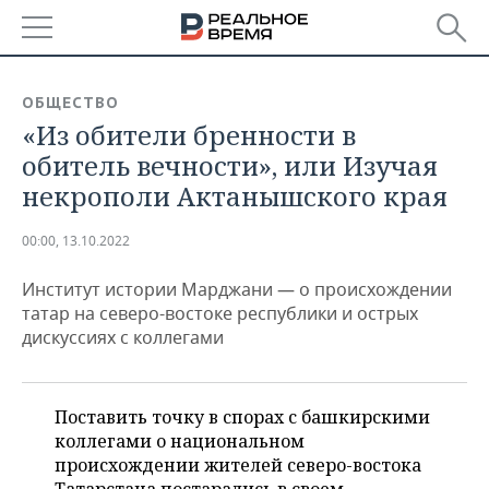
РЕГИОНЫ
ОБЩЕСТВО
«Из обители бренности в
БАШКОРТОСТАН
НОВОСТИ
обитель вечности», или Изучая
ТАТАРСТАН
АНАЛИТИКА
некрополи Актанышского края
УДМУРТИЯ
НОВОСТИ АНАЛИТИКИ
ЭКОНОМИКА
00:00, 13.10.2022
ДЕКЛАРАЦИИ О ДОХОДАХ
НОВОСТИ ЭКОНОМИКИ
ПРОМЫШЛЕННОСТЬ
Институт истории Марджани — о происхождении
татар на северо-востоке республики и острых
КОРОЛИ ГОСЗАКАЗА ПФО
ФИНАНСЫ
НОВОСТИ
НЕДВИЖИМОСТЬ
дискуссиях с коллегами
ПРОМЫШЛЕННОСТИ
ВУЗЫ ТАТАРСТАНА
БАНКИ
НОВОСТИ НЕДВИЖИМОСТИ
АВТО
АГРОПРОМ
Поставить точку в спорах с башкирскими
КОМУ ПРИНАДЛЕЖАТ
БЮДЖЕТ
НОВОСТИ АВТО
БИЗНЕС
коллегами о национальном
ТОРГОВЫЕ ЦЕНТРЫ
МАШИНОСТРОЕНИЕ
ТАТАРСТАНА
происхождении жителей северо-востока
ИНВЕСТИЦИИ
НОВОСТИ БИЗНЕСА
ТЕХНОЛОГИИ