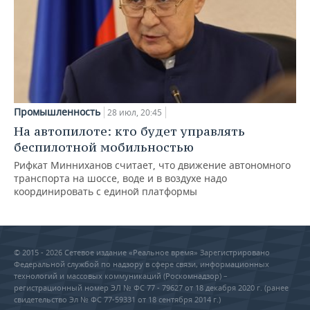
Промышленность
28 июл, 20:45
На автопилоте: кто будет управлять
беспилотной мобильностью
Рифкат Минниханов считает, что движение автономного
транспорта на шоссе, воде и в воздухе надо
координировать с единой платформы
© 2015 - 2026 Сетевое издание «Реальное время» Зарегистрировано
Федеральной службой по надзору в сфере связи, информационных
технологий и массовых коммуникаций (Роскомнадзор) –
регистрационный номер ЭЛ № ФС 77 - 79627 от 18 декабря 2020 г. (ранее
свидетельство Эл № ФС 77-59331 от 18 сентября 2014 г.)