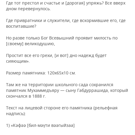
Где тот престол и счастье и [дорогая] упряжь? Все вверх
дном перевернулось.
Где привратники и служители, где вскормившие его, где
воспитавшие?
Но разве только Бог Всевышний проявит милость по
[своему] великодушию,
Простит все его грехи, [и вот] дно надежд будет
сияющим».
Размер памятника: 120х65х10 см.
Там же на территории школьного сада сохранился
памятник Мухаммедъяру — сыну Габдуррашида, который
скончался в 1888 г.
Текст на лицевой стороне его памятника (рельефная
надпись):
1) «Кәфәә [бил-мәүти вәәгыйзаа]