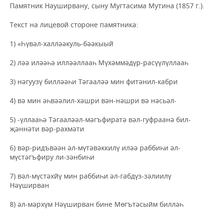
Памятник Науширвану, сыну Мугтасима Мутина (1857 г.).
Текст на лицевой стороне памятника:
1) «Һүвәл-халләәкуль-бәәкыый
2) ләә иләәһә илләәллааһ Мүхәммәдүр-расүүлүллааһ
3) нәгуузү билләәһи Тәгааләә мин фитәнил-кабри
4) вә мин әһвәәлил-хәшри вән-нәшри вә нәсьәл-
5) -үллааһә Тәгааләәл-мәгъфиратә вәл-гуфраанә бил-
җәннәти вәр-рахмәти
6) вәр-ридъвәән әл-мүтәвәккилү иләә раббиһи әл-
мүстәгъфиру ли-зәнбиһи
7) вәл-мүстәхйү мин раббиһи әл-габдүз-зәлиилү
Нәүширван
8) әл-мәрхүм Нәүширван бине Мөгътәсыйм билләһ