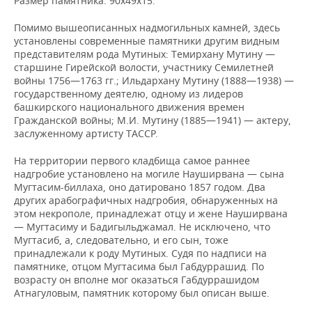
Размер памятника: 90х49х15.
Помимо вышеописанных надмогильных камней, здесь
установлены современные памятники другим видным
представителям рода Мутиных: Темирхану Мутину —
старшине Гирейской волости, участнику Семилетней
войны 1756—1763 гг.; Ильдархану Мутину (1888—1938) —
государственному деятелю, одному из лидеров
башкирского национального движения времен
Гражданской войны; М.И. Мутину (1885—1941) — актеру,
заслуженному артисту ТАССР.
На территории первого кладбища самое раннее
надгробие установлено на могиле Науширвана — сына
Мугтасим-биллаха, оно датировано 1857 годом. Два
других арабографичных надгробия, обнаруженных на
этом некрополе, принадлежат отцу и жене Науширвана
— Мугтасиму и Бадигыльджамал. Не исключено, что
Мугтасиб, а, следовательно, и его сын, тоже
принадлежали к роду Мутиных. Судя по надписи на
памятнике, отцом Мугтасима был Габдуррашид. По
возрасту он вполне мог оказаться Габдуррашидом
Атнагуловым, памятник которому был описан выше.