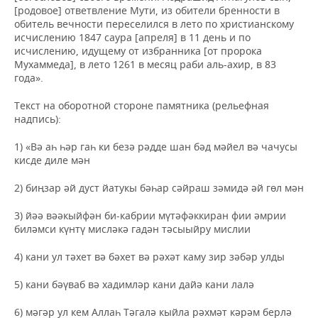
[родовое] ответвление Мути, из обители бренности в
обитель вечности переселился в лето по христианскому
исчислению 1847 саура [апреля] в 11 день и по
исчислению, идущему от избранника [от пророка
Мухаммеда], в лето 1261 в месяц раби аль-ахир, в 83
года».
Текст на оборотной стороне памятника (рельефная
надпись):
1) «Вә аһ һәр гаһ ки безә рәдде шан бәд мәйел вә чачусы
кисде диле мән
2) биңзар әй дуст йатукы бәһар сәйраш зәмидә әй гөл мән
3) йәә вәәкыйфән би-кабрии мүтәфәккиран фии әмрии
биләмси күнтү мисләкә гадән тәсыыйру мислии
4) кани ул тәхет вә бәхет вә рәхәт каму зир зәбәр улды
5) кани бәүваб вә хадимләр кани дайә кани лалә
6) мәгәр ул кем Аллаһ Тәгалә кыйла рәхмәт кәрәм берлә