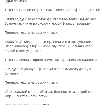
сура] Фатиха».
Текст на правой стороне памятника (рельефная надпись):
«1888 әд-дүнйәә сәәгатүн фә-җгальһәә таагаһ әд-дүнйәә
бәхрун гамиикун вә әксәрун-нәәси фииһәә гариикъ».
Перевод текста на русский язык:
«1888 [год]. Мир — час, и проведи его в послушании
[Всевышнему]. Мир — море глубокое, и большинство
людей в нем утопают».
Текст на левой стороне памятника (рельефная надпись):
«Әд-дүнйәә дәәруль-фәнәәъи вәл-әәхыйратү дәәруль-
бәкааъ».
Перевод текста на русский язык:
«Сей дольний мир — обитель бренности, а загробный
мир — обитель вечности».