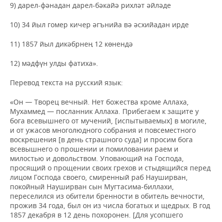
9) дарел-фәнадан дарел-бәкайә рихләт әйләде
10) 34 йыл гомер кичер әгънийа вә әсхийадан ирде
11) 1857 йыл дикәбрнең 12 көнендә
12) мәдфүн улды фатиха».
Перевод текста на русский язык:
«Он — Творец вечный. Нет божества кроме Аллаха,
Мухаммед — посланник Аллаха. Прибегаем к защите у
бога всевышнего от мучений, [испытываемых] в могиле,
и от ужасов многолюдного собрания и повсеместного
воскрешения [в день страшного суда] и просим бога
всевышнего о прошении и помиловании раем и
милостью и довольством. Уповающий на Господа,
просящий о прощении своих грехов и стыдящийся перед
лицом Господа своего, смиренный раб Науширван,
покойный Науширван сын Мугтасима-биллахи,
переселился из обители бренности в обитель вечности,
прожив 34 года, был он из числа богатых и щедрых. В год
1857 декабря в 12 день похоронен. [Для усопшего