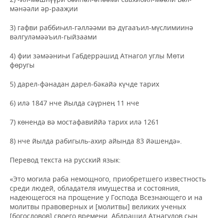
мәнәәли әр-рааҗии
3) гафви раббиһил-гәлләәми вә дүгааъил-мүслимиинә
вәлгуләмәәъил-гыйзаами
4) фии зәмәәниһи Габдеррәшид Атнагол углы Мөти
фөругы
5) дарел-фәнадан дарел-бәкайә күчде тарих
6) илә 1847 нче йылда сәүрнең 11 нче
7) көнендә вә мостафавиййә тарих илә 1261
8) нче йылда рабигыль-ахир айында 83 йәшендә».
Перевод текста на русский язык:
«Это могила раба немощного, приобретшего известность
среди людей, обладателя имущества и состояния,
надеющегося на прощение у Господа Всезнающего и на
молитвы правоверных и [молитвы] великих ученых
[богословов] своего времени. Абдрашид Атнагулов сын,