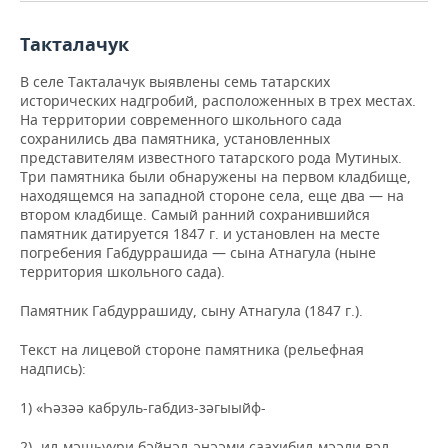
ВОДНЫЕ ВИДЫ СПОРТА
ОБРАЗОВАНИЕ
Такталачук
ХОККЕЙ С МЯЧОМ
ПРОИСШЕСТВИЯ
В селе Такталачук выявлены семь татарских
исторических надгробий, расположенных в трех местах.
На территории современного школьного сада
сохранились два памятника, установленных
представителям известного татарского рода Мутиных.
Три памятника были обнаружены на первом кладбище,
находящемся на западной стороне села, еще два — на
втором кладбище. Самый ранний сохранившийся
памятник датируется 1847 г. и установлен на месте
погребения Габдуррашида — сына Атнагула (ныне
территория школьного сада).
Памятник Габдуррашиду, сыну Атнагула (1847 г.).
Текст на лицевой стороне памятника (рельефная
надпись):
1) «Һәзәә кабруль-габдиз-зәгыыйф-
2) -ил-мәшһүүри бәйнәл-әнәәми саахибил-мәәли вәл-