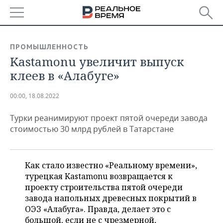
РЕГИОНЫ
ПРОМЫШЛЕННОСТЬ
Kastamonu увеличит выпуск
БАШКОРТОСТАН
НОВОСТИ
клеев в «Алабуге»
ТАТАРСТАН
АНАЛИТИКА
00:00, 18.08.2022
УДМУРТИЯ
НОВОСТИ АНАЛИТИКИ
ЭКОНОМИКА
Турки реанимируют проект пятой очереди завода
ДЕКЛАРАЦИИ О ДОХОДАХ
НОВОСТИ ЭКОНОМИКИ
ПРОМЫШЛЕННОСТЬ
стоимостью 30 млрд рублей в Татарстане
КОРОЛИ ГОСЗАКАЗА ПФО
ФИНАНСЫ
НОВОСТИ
НЕДВИЖИМОСТЬ
ПРОМЫШЛЕННОСТИ
Как стало известно «Реальному времени»,
ВУЗЫ ТАТАРСТАНА
БАНКИ
НОВОСТИ НЕДВИЖИМОСТИ
АВТО
турецкая Kastamonu возвращается к
АГРОПРОМ
проекту строительства пятой очереди
КОМУ ПРИНАДЛЕЖАТ
БЮДЖЕТ
НОВОСТИ АВТО
БИЗНЕС
завода напольных древесных покрытий в
ТОРГОВЫЕ ЦЕНТРЫ
МАШИНОСТРОЕНИЕ
ОЭЗ «Алабуга». Правда, делает это с
ТАТАРСТАНА
ИНВЕСТИЦИИ
НОВОСТИ БИЗНЕСА
ТЕХНОЛОГИИ
большой, если не с чрезмерной,