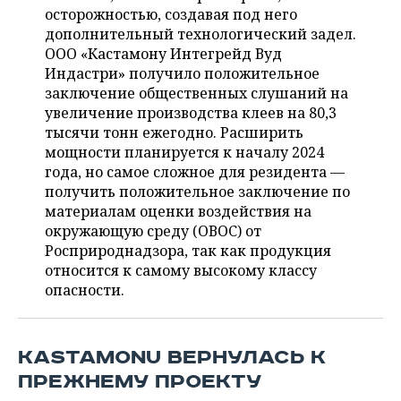
НЕФТЕХИМИЯ
осторожностью, создавая под него
РОЗНИЧНАЯ ТОРГОВЛЯ
НОВОСТИ ТЕХНОЛОГИЙ
дополнительный технологический задел.
МЕРОПРИЯТИЯ
НЕФТЬ
ООО «Кастамону Интегрейд Вуд
Индастри» получило положительное
ТРАНСПОРТ
IT
НОВОСТИ МЕРОПРИЯТИЙ
СПОРТ
ОПК
заключение общественных слушаний на
увеличение производства клеев на 80,3
УСЛУГИ
МЕДИА
ВЫЕЗДНАЯ РЕДАКЦИЯ
НОВОСТИ СПОРТА
ОБЩЕСТВО
ЭНЕРГЕТИКА
тысячи тонн ежегодно. Расширить
мощности планируется к началу 2024
ТЕЛЕКОММУНИКАЦИИ
БИЗНЕС-БРАНЧИ
ФУТБОЛ
НОВОСТИ ОБЩЕСТВА
ФОТОГАЛЕРЕЯ
года, но самое сложное для резидента —
получить положительное заключение по
ONLINE-КОНФЕРЕНЦИИ
ХОККЕЙ
ВЛАСТЬ
СЮЖЕТЫ
материалам оценки воздействия на
окружающую среду (ОВОС) от
ОТКРЫТАЯ ЛЕКЦИЯ
БАСКЕТБОЛ
ИНФРАСТРУКТУРА
СПРАВОЧНИК
Росприроднадзора, так как продукция
относится к самому высокому классу
ВОЛЕЙБОЛ
ИСТОРИЯ
СПИСОК ПЕРСОН
ПОЛНАЯ ВЕРСИЯ
опасности.
КИБЕРСПОРТ
КУЛЬТУРА
СПИСОК КОМПАНИЙ
KASTAMONU ВЕРНУЛАСЬ К
ФИГУРНОЕ КАТАНИЕ
МЕДИЦИНА
ПРЕЖНЕМУ ПРОЕКТУ