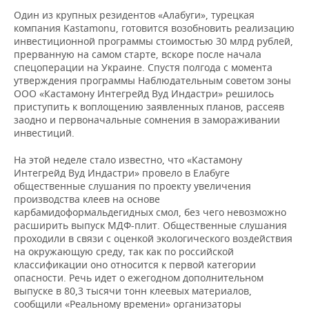
ВОДНЫЕ ВИДЫ СПОРТА
ОБРАЗОВАНИЕ
Один из крупных резидентов «Алабуги», турецкая
компания Kastamonu, готовится возобновить реализацию
ХОККЕЙ С МЯЧОМ
ПРОИСШЕСТВИЯ
инвестиционной программы стоимостью 30 млрд рублей,
прерванную на самом старте, вскоре после начала
спецоперации на Украине. Спустя полгода с момента
утверждения программы Наблюдательным советом зоны
ООО «Кастамону Интегрейд Вуд Индастри» решилось
приступить к воплощению заявленных планов, рассеяв
заодно и первоначальные сомнения в замораживании
инвестиций.
На этой неделе стало известно, что «Кастамону
Интегрейд Вуд Индастри» провело в Елабуге
общественные слушания по проекту увеличения
производства клеев на основе
карбамидоформальдегидных смол, без чего невозможно
расширить выпуск МДФ-плит. Общественные слушания
проходили в связи с оценкой экологического воздействия
на окружающую среду, так как по российской
классификации оно относится к первой категории
опасности. Речь идет о ежегодном дополнительном
выпуске в 80,3 тысячи тонн клеевых материалов,
сообщили «Реальному времени» организаторы