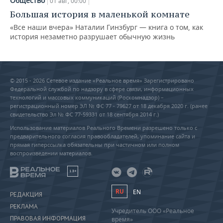
Общество
01 авг, 00:00
Большая история в маленькой комнате
«Все наши вчера» Наталии Гинзбург — книга о том, как
история незаметно разрушает обычную жизнь
© 2015 - 2026 Сетевое издание «Реальное время» Зарегистрировано
Федеральной службой по надзору в сфере связи, информационных
технологий и массовых коммуникаций (Роскомнадзор) –
регистрационный номер ЭЛ № ФС 77 - 79627 от 18 декабря 2020 г. (ранее
свидетельство Эл № ФС 77-59331 от 18 сентября 2014 г.)
Использование материалов Реального Времени разрешено только с
предварительного согласия правообладателей, упоминание сайта и
прямая гиперссылка обязательны при частичном или полном
воспроизведении материалов.
18+
RU
EN
РЕДАКЦИЯ
РЕКЛАМА
Учредитель ООО «Реальное
ПРАВОВАЯ ИНФОРМАЦИЯ
время»