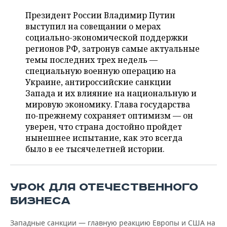
НЕФТЕХИМИЯ
Президент России Владимир Путин
РОЗНИЧНАЯ ТОРГОВЛЯ
НОВОСТИ ТЕХНОЛОГИЙ
МЕРОПРИЯТИЯ
выступил на совещании о мерах
НЕФТЬ
социально-экономической поддержки
ТРАНСПОРТ
IT
НОВОСТИ МЕРОПРИЯТИЙ
СПОРТ
регионов РФ, затронув самые актуальные
ОПК
темы последних трех недель —
УСЛУГИ
МЕДИА
ВЫЕЗДНАЯ РЕДАКЦИЯ
НОВОСТИ СПОРТА
ОБЩЕСТВО
специальную военную операцию на
ЭНЕРГЕТИКА
Украине, антироссийские санкции
ТЕЛЕКОММУНИКАЦИИ
БИЗНЕС-БРАНЧИ
ФУТБОЛ
НОВОСТИ ОБЩЕСТВА
ФОТОГАЛЕРЕЯ
Запада и их влияние на национальную и
мировую экономику. Глава государства
ONLINE-КОНФЕРЕНЦИИ
ХОККЕЙ
ВЛАСТЬ
СЮЖЕТЫ
по-прежнему сохраняет оптимизм — он
уверен, что страна достойно пройдет
ОТКРЫТАЯ ЛЕКЦИЯ
БАСКЕТБОЛ
ИНФРАСТРУКТУРА
СПРАВОЧНИК
нынешнее испытание, как это всегда
было в ее тысячелетней истории.
ВОЛЕЙБОЛ
ИСТОРИЯ
СПИСОК ПЕРСОН
ПОЛНАЯ ВЕРСИЯ
КИБЕРСПОРТ
КУЛЬТУРА
СПИСОК КОМПАНИЙ
УРОК ДЛЯ ОТЕЧЕСТВЕННОГО
БИЗНЕСА
ФИГУРНОЕ КАТАНИЕ
МЕДИЦИНА
Западные санкции — главную реакцию Европы и США на