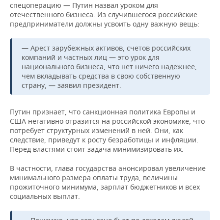
ВОДНЫЕ ВИДЫ СПОРТА
ОБРАЗОВАНИЕ
спецоперацию — Путин назвал уроком для
отечественного бизнеса. Из случившегося российские
предприниматели должны усвоить одну важную вещь:
ХОККЕЙ С МЯЧОМ
ПРОИСШЕСТВИЯ
— Арест зарубежных активов, счетов российских
компаний и частных лиц — это урок для
национального бизнеса, что нет ничего надежнее,
чем вкладывать средства в свою собственную
страну, — заявил президент.
Путин признает, что санкционная политика Европы и
США негативно отразится на российской экономике, что
потребует структурных изменений в ней. Они, как
следствие, приведут к росту безработицы и инфляции.
Перед властями стоит задача минимизировать их.
В частности, глава государства анонсировал увеличение
минимального размера оплаты труда, величины
прожиточного минимума, зарплат бюджетников и всех
социальных выплат.