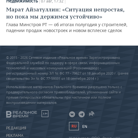
Недвижимость
07 авг, 17:32
Марат Айзатуллин: «Ситуация непростая,
но пока мы держимся устойчиво»
Глава Минстроя РТ — об итогах полугодия у строителей,
падении продаж новостроек и новом всплеске сделок
© 2015 - 2026 Сетевое издание «Реальное время» Зарегистрировано
Федеральной службой по надзору в сфере связи, информационных
технологий и массовых коммуникаций (Роскомнадзор) –
регистрационный номер ЭЛ № ФС 77 - 79627 от 18 декабря 2020 г. (ранее
свидетельство Эл № ФС 77-59331 от 18 сентября 2014 г.)
Использование материалов Реального Времени разрешено только с
предварительного согласия правообладателей, упоминание сайта и
прямая гиперссылка обязательны при частичном или полном
воспроизведении материалов.
18+
RU
EN
РЕДАКЦИЯ
РЕКЛАМА