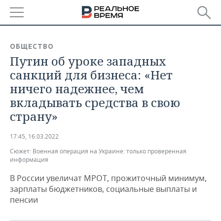
РЕГИОНЫ
ОБЩЕСТВО
Путин об уроке западных
БАШКОРТОСТАН
НОВОСТИ
санкций для бизнеса: «Нет
ТАТАРСТАН
АНАЛИТИКА
ничего надежнее, чем
вкладывать средства в свою
УДМУРТИЯ
НОВОСТИ АНАЛИТИКИ
ЭКОНОМИКА
страну»
ДЕКЛАРАЦИИ О ДОХОДАХ
НОВОСТИ ЭКОНОМИКИ
ПРОМЫШЛЕННОСТЬ
17:45, 16.03.2022
КОРОЛИ ГОСЗАКАЗА ПФО
ФИНАНСЫ
НОВОСТИ
НЕДВИЖИМОСТЬ
Сюжет:
Военная операция на Украине: только проверенная
ПРОМЫШЛЕННОСТИ
информация
ВУЗЫ ТАТАРСТАНА
БАНКИ
НОВОСТИ НЕДВИЖИМОСТИ
АВТО
В России увеличат МРОТ, прожиточный минимум,
АГРОПРОМ
зарплаты бюджетников, социальные выплаты и
КОМУ ПРИНАДЛЕЖАТ
БЮДЖЕТ
НОВОСТИ АВТО
БИЗНЕС
пенсии
ТОРГОВЫЕ ЦЕНТРЫ
МАШИНОСТРОЕНИЕ
ТАТАРСТАНА
ИНВЕСТИЦИИ
НОВОСТИ БИЗНЕСА
ТЕХНОЛОГИИ