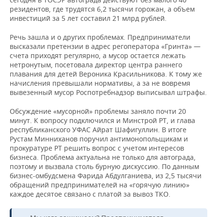
резидентов, где трудятся 6,2 тысячи горожан, а объем
инвестиций за 5 лет составил 21 млрд рублей.
Речь зашла и о других проблемах. Предприниматели
высказали претензии в адрес регоператора «Гринта» —
счета приходят регулярно, а мусор остается лежать
нетронутым, посетовала директор центра раннего
плавания для детей Вероника Красильникова. К тому же
начисления превышали нормативы, а за не вовремя
вывезенный мусор Роспотребнадзор выписывал штрафы.
Обсуждение «мусорной» проблемы заняло почти 20
минут. К вопросу подключился и Минстрой РТ, и глава
республиканского УФАС Айрат Шафигуллин. В итоге
Рустам Минниханов поручил антимонопольщикам и
прокуратуре РТ решить вопрос с учетом интересов
бизнеса. Проблема актуальна не только для автограда,
поэтому и вызвала столь бурную дискуссию. По данным
бизнес-омбудсмена Фарида Абдулганиева, из 2,5 тысячи
обращений предпринимателей на «горячую линию»
каждое десятое связано с платой за вывоз ТКО.