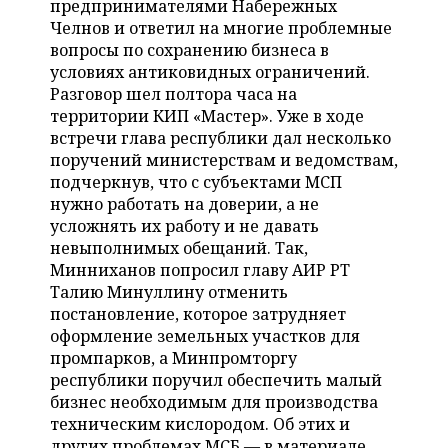
предпринимателями Набережных
НЕФТЕХИМИЯ
Челнов и ответил на многие проблемные
РОЗНИЧНАЯ ТОРГОВЛЯ
НОВОСТИ ТЕХНОЛОГИЙ
МЕРОПРИЯТИЯ
вопросы по сохранению бизнеса в
НЕФТЬ
условиях антиковидных ограничений.
ТРАНСПОРТ
IT
НОВОСТИ МЕРОПРИЯТИЙ
СПОРТ
Разговор шел полтора часа на
ОПК
территории КИП «Мастер». Уже в ходе
УСЛУГИ
МЕДИА
ВЫЕЗДНАЯ РЕДАКЦИЯ
НОВОСТИ СПОРТА
ОБЩЕСТВО
встречи глава республики дал несколько
ЭНЕРГЕТИКА
поручений министерствам и ведомствам,
ТЕЛЕКОММУНИКАЦИИ
БИЗНЕС-БРАНЧИ
ФУТБОЛ
НОВОСТИ ОБЩЕСТВА
ФОТОГАЛЕРЕЯ
подчеркнув, что с субъектами МСП
нужно работать на доверии, а не
ONLINE-КОНФЕРЕНЦИИ
ХОККЕЙ
ВЛАСТЬ
СЮЖЕТЫ
усложнять их работу и не давать
невыполнимых обещаний. Так,
ОТКРЫТАЯ ЛЕКЦИЯ
БАСКЕТБОЛ
ИНФРАСТРУКТУРА
СПРАВОЧНИК
Минниханов попросил главу АИР РТ
Талию Минуллину отменить
ВОЛЕЙБОЛ
ИСТОРИЯ
СПИСОК ПЕРСОН
постановление, которое затрудняет
ПОЛНАЯ ВЕРСИЯ
оформление земельных участков для
промпарков, а Минпромторгу
КИБЕРСПОРТ
КУЛЬТУРА
СПИСОК КОМПАНИЙ
республики поручил обеспечить малый
бизнес необходимым для производства
ФИГУРНОЕ КАТАНИЕ
МЕДИЦИНА
техническим кислородом. Об этих и
других проблемах МСБ — в материале