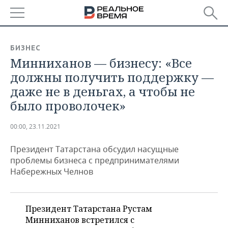
РЕГИОНЫ
БИЗНЕС
Минниханов — бизнесу: «Все
БАШКОРТОСТАН
НОВОСТИ
должны получить поддержку —
ТАТАРСТАН
АНАЛИТИКА
даже не в деньгах, а чтобы не
было проволочек»
УДМУРТИЯ
НОВОСТИ АНАЛИТИКИ
ЭКОНОМИКА
00:00, 23.11.2021
ДЕКЛАРАЦИИ О ДОХОДАХ
НОВОСТИ ЭКОНОМИКИ
ПРОМЫШЛЕННОСТЬ
Президент Татарстана обсудил насущные
КОРОЛИ ГОСЗАКАЗА ПФО
ФИНАНСЫ
НОВОСТИ
НЕДВИЖИМОСТЬ
проблемы бизнеса с предпринимателями
ПРОМЫШЛЕННОСТИ
Набережных Челнов
ВУЗЫ ТАТАРСТАНА
БАНКИ
НОВОСТИ НЕДВИЖИМОСТИ
АВТО
АГРОПРОМ
КОМУ ПРИНАДЛЕЖАТ
БЮДЖЕТ
НОВОСТИ АВТО
БИЗНЕС
ТОРГОВЫЕ ЦЕНТРЫ
МАШИНОСТРОЕНИЕ
Президент Татарстана Рустам
ТАТАРСТАНА
Минниханов встретился с
ИНВЕСТИЦИИ
НОВОСТИ БИЗНЕСА
ТЕХНОЛОГИИ