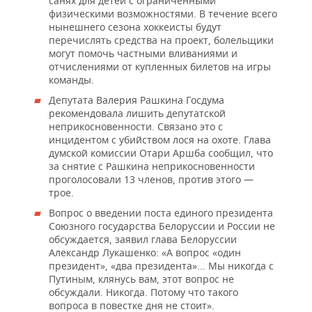
санях для детей с ограниченными
физическими возможностями. В течение всего
нынешнего сезона хоккеисты будут
перечислять средства на проект, болельщики
могут помочь частными вливаниями и
отчислениями от купленных билетов на игры
команды.
Депутата Валерия Рашкина Госдума
рекомендовала лишить депутатской
неприкосновенности. Связано это с
инцидентом с убийством лося на охоте. Глава
думской комиссии Отари Аршба сообщил, что
за снятие с Рашкина неприкосновенности
проголосовали 13 членов, против этого —
трое.
Вопрос о введении поста единого президента
Союзного государства Белоруссии и России не
обсуждается, заявил глава Белоруссии
Александр Лукашенко: «А вопрос «один
президент», «два президента»... Мы никогда с
Путиным, клянусь вам, этот вопрос не
обсуждали. Никогда. Потому что такого
вопроса в повестке дня не стоит».