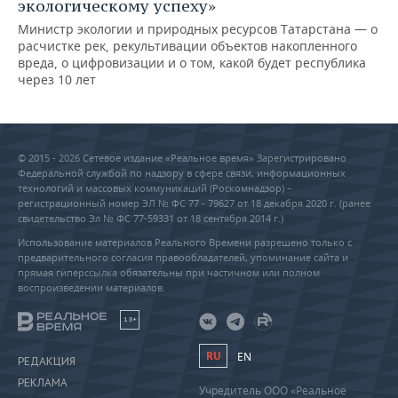
экологическому успеху»
Министр экологии и природных ресурсов Татарстана — о
расчистке рек, рекультивации объектов накопленного
вреда, о цифровизации и о том, какой будет республика
через 10 лет
© 2015 - 2026 Сетевое издание «Реальное время» Зарегистрировано
Федеральной службой по надзору в сфере связи, информационных
технологий и массовых коммуникаций (Роскомнадзор) –
регистрационный номер ЭЛ № ФС 77 - 79627 от 18 декабря 2020 г. (ранее
свидетельство Эл № ФС 77-59331 от 18 сентября 2014 г.)
Использование материалов Реального Времени разрешено только с
предварительного согласия правообладателей, упоминание сайта и
прямая гиперссылка обязательны при частичном или полном
воспроизведении материалов.
18+
RU
EN
РЕДАКЦИЯ
РЕКЛАМА
Учредитель ООО «Реальное