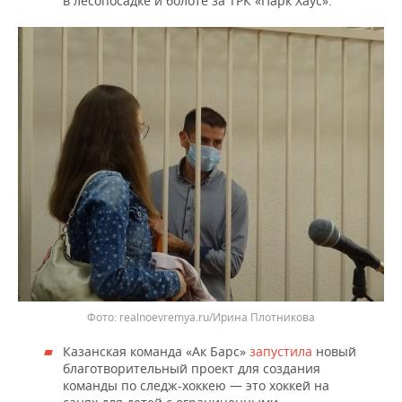
в лесопосадке и болоте за ТРК «Парк Хаус».
realnoevremya.ru/Ирина Плотникова
Казанская команда «Ак Барс»
запустила
новый
благотворительный проект для создания
команды по следж-хоккею — это хоккей на