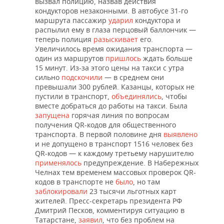
ВОДНЫЕ ВИДЫ СПОРТА
ОБРАЗОВАНИЕ
вызвал полицию, назвав действия
кондукторов незаконными. В автобусе 31-го
маршрута пассажир
ударил
кондуктора и
ХОККЕЙ С МЯЧОМ
ПРОИСШЕСТВИЯ
распылил ему в глаза перцовый баллончик —
теперь полиция
разыскивает
его.
Увеличилось время ожидания транспорта —
один из маршрутов
пришлось
ждать больше
15 минут. Из-за этого цены на такси с утра
сильно
подскочили
— в среднем они
превышали 300 рублей. Казанцы, которых не
пустили в транспорт,
объединялись
, чтобы
вместе добраться до работы на такси. Была
запущена
горячая линия по вопросам
получения QR-кодов для общественного
транспорта. В первой половине дня
выявлено
и не допущено в транспорт 1516 человек без
QR-кодов — к каждому третьему нарушителю
применялось
предупреждение. В Набережных
Челнах тем временем массовых проверок QR-
кодов в транспорте не
было
, но там
заблокировали
23 тысячи льготных карт
жителей. Пресс-секретарь президента РФ
Дмитрий Песков, комментируя ситуацию в
Татарстане,
заявил
, что без проблем на