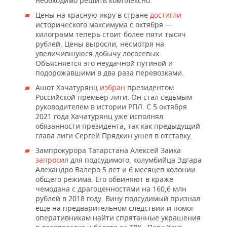
необходимо решить комплексно.
Цены на красную икру в стране
достигли
исторического максимума с октября —
килограмм теперь стоит более пяти тысяч
рублей. Цены выросли, несмотря на
увеличившуюся добычу лососевых.
Объясняется это неудачной путиной и
подорожавшими в два раза перевозками.
Ашот Хачатурянц
избран
президентом
Российской премьер-лиги. Он стал седьмым
руководителем в истории РПЛ. С 5 октября
2021 года Хачатурянц уже исполнял
обязанности президента, так как предыдущий
глава лиги Сергей Прядкин ушел в отставку.
Зампрокурора Татарстана Алексей Заика
запросил
для подсудимого, колумбийца Эдгара
Алехандро Валеро 5 лет и 6 месяцев колонии
общего режима. Его обвиняют в краже
чемодана с драгоценностями на 160,6 млн
рублей в 2018 году. Вину подсудимый признал
еще на предварительном следствии и помог
оперативникам найти спрятанные украшения