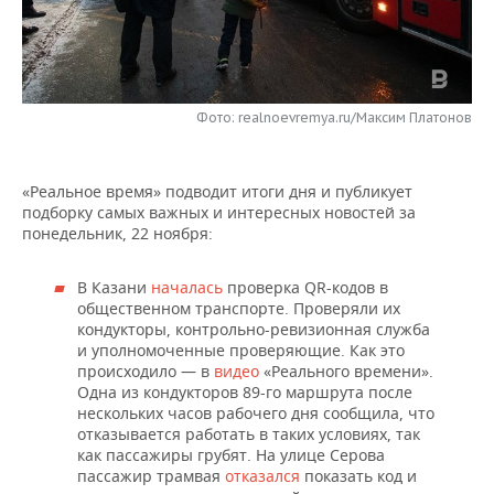
НЕФТЕХИМИЯ
РОЗНИЧНАЯ ТОРГОВЛЯ
НОВОСТИ ТЕХНОЛОГИЙ
МЕРОПРИЯТИЯ
НЕФТЬ
ТРАНСПОРТ
IT
НОВОСТИ МЕРОПРИЯТИЙ
СПОРТ
ОПК
Фото: realnoevremya.ru/Максим Платонов
УСЛУГИ
МЕДИА
ВЫЕЗДНАЯ РЕДАКЦИЯ
НОВОСТИ СПОРТА
ОБЩЕСТВО
ЭНЕРГЕТИКА
«Реальное время» подводит итоги дня и публикует
ТЕЛЕКОММУНИКАЦИИ
БИЗНЕС-БРАНЧИ
ФУТБОЛ
НОВОСТИ ОБЩЕСТВА
ФОТОГАЛЕРЕЯ
подборку самых важных и интересных новостей за
понедельник, 22 ноября:
ONLINE-КОНФЕРЕНЦИИ
ХОККЕЙ
ВЛАСТЬ
СЮЖЕТЫ
В Казани
началась
проверка QR-кодов в
ОТКРЫТАЯ ЛЕКЦИЯ
БАСКЕТБОЛ
ИНФРАСТРУКТУРА
СПРАВОЧНИК
общественном транспорте. Проверяли их
кондукторы, контрольно-ревизионная служба
ВОЛЕЙБОЛ
ИСТОРИЯ
СПИСОК ПЕРСОН
ПОЛНАЯ ВЕРСИЯ
и уполномоченные проверяющие. Как это
происходило — в
видео
«Реального времени».
Одна из кондукторов 89-го маршрута после
КИБЕРСПОРТ
КУЛЬТУРА
СПИСОК КОМПАНИЙ
нескольких часов рабочего дня сообщила, что
отказывается работать в таких условиях, так
ФИГУРНОЕ КАТАНИЕ
МЕДИЦИНА
как пассажиры грубят. На улице Серова
пассажир трамвая
отказался
показать код и