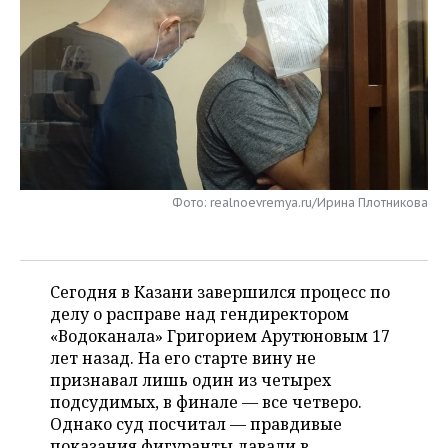
НЕФТЕХИМИЯ
РОЗНИЧНАЯ ТОРГОВЛЯ
НОВОСТИ ТЕХНОЛОГИЙ
МЕРОПРИЯТИЯ
НЕФТЬ
ТРАНСПОРТ
IT
НОВОСТИ МЕРОПРИЯТИЙ
СПОРТ
ОПК
УСЛУГИ
МЕДИА
ВЫЕЗДНАЯ РЕДАКЦИЯ
НОВОСТИ СПОРТА
ОБЩЕСТВО
ЭНЕРГЕТИКА
ТЕЛЕКОММУНИКАЦИИ
БИЗНЕС-БРАНЧИ
ФУТБОЛ
НОВОСТИ ОБЩЕСТВА
ФОТОГАЛЕРЕЯ
Фото: realnoevremya.ru/Ирина Плотникова
ONLINE-КОНФЕРЕНЦИИ
ХОККЕЙ
ВЛАСТЬ
СЮЖЕТЫ
ОТКРЫТАЯ ЛЕКЦИЯ
БАСКЕТБОЛ
ИНФРАСТРУКТУРА
СПРАВОЧНИК
Сегодня в Казани завершился процесс по
ВОЛЕЙБОЛ
ИСТОРИЯ
СПИСОК ПЕРСОН
делу о расправе над гендиректором
ПОЛНАЯ ВЕРСИЯ
«Водоканала» Григорием Арутюновым 17
лет назад. На его старте вину не
КИБЕРСПОРТ
КУЛЬТУРА
СПИСОК КОМПАНИЙ
признавал лишь один из четырех
подсудимых, в финале — все четверо.
ФИГУРНОЕ КАТАНИЕ
МЕДИЦИНА
Однако суд посчитал — правдивые
показания фигуранты давали в