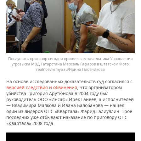
Послушать приговор сегодня пришел замначальника Управления
угрозыска МВД Татарстана Марсель Гафаров в штатском
realnoevremya.ru/Ирина Плотникова
На основе исследованных доказательств суд согласился с
версией следствия и обвинения
, что организатором
убийства Григория Арутюнова в 2004 году был
руководитель ООО «Инсаф» Ирек Ганеев, а исполнителей
— Владимира Малкова и Ивана Балобанова — нашел
один из лидеров ОПС «Квартала» Фарид Галиуллин. Трое
последних уже отбывают наказание по приговору ОПС
«Квартала» 2008 года.