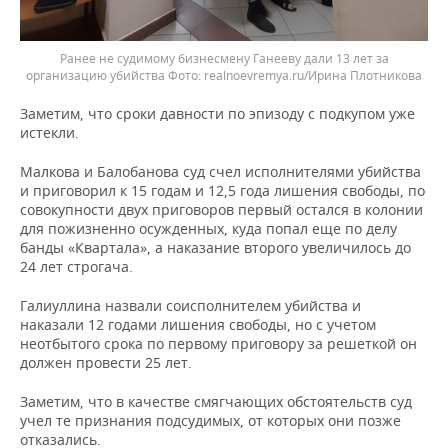
Ранее не судимому бизнесмену Ганееву дали 13 лет за
организацию убийства
realnoevremya.ru/Ирина Плотникова
Заметим, что сроки давности по эпизоду с подкупом уже
истекли.
Малкова и Балобанова суд счел исполнителями убийства
и приговорил к 15 годам и 12,5 года лишения свободы, по
совокупности двух приговоров первый остался в колонии
для пожизненно осужденных, куда попал еще по делу
банды «Квартала», а наказание второго увеличилось до
24 лет строгача.
Галиуллина назвали соисполнителем убийства и
наказали 12 годами лишения свободы, но с учетом
неотбытого срока по первому приговору за решеткой он
должен провести 25 лет.
Заметим, что в качестве смягчающих обстоятельств суд
учел те признания подсудимых, от которых они позже
отказались.