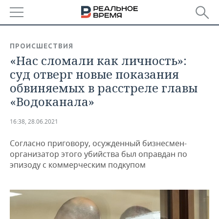
РЕГИОНЫ
ПРОИСШЕСТВИЯ
«Нас сломали как личность»:
БАШКОРТОСТАН
НОВОСТИ
суд отверг новые показания
ТАТАРСТАН
АНАЛИТИКА
обвиняемых в расстреле главы
«Водоканала»
УДМУРТИЯ
НОВОСТИ АНАЛИТИКИ
ЭКОНОМИКА
16:38, 28.06.2021
ДЕКЛАРАЦИИ О ДОХОДАХ
НОВОСТИ ЭКОНОМИКИ
ПРОМЫШЛЕННОСТЬ
Согласно приговору, осужденный бизнесмен-
КОРОЛИ ГОСЗАКАЗА ПФО
ФИНАНСЫ
НОВОСТИ
НЕДВИЖИМОСТЬ
организатор этого убийства был оправдан по
ПРОМЫШЛЕННОСТИ
эпизоду с коммерческим подкупом
ВУЗЫ ТАТАРСТАНА
БАНКИ
НОВОСТИ НЕДВИЖИМОСТИ
АВТО
АГРОПРОМ
КОМУ ПРИНАДЛЕЖАТ
БЮДЖЕТ
НОВОСТИ АВТО
БИЗНЕС
ТОРГОВЫЕ ЦЕНТРЫ
МАШИНОСТРОЕНИЕ
ТАТАРСТАНА
ИНВЕСТИЦИИ
НОВОСТИ БИЗНЕСА
ТЕХНОЛОГИИ