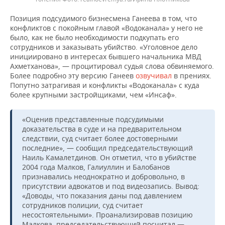
Позиция подсудимого бизнесмена Ганеева в том, что
конфликтов с покойным главой «Водоканала» у него не
было, как не было необходимости подкупать его
сотрудников и заказывать убийство. «Уголовное дело
инициировано в интересах бывшего начальника МВД
Ахметханова», — процитировал судья слова обвиняемого.
Более подробно эту версию Ганеев
озвучивал
в прениях.
Попутно затрагивая и конфликты «Водоканала» с куда
более крупными застройщиками, чем «Инсаф».
«Оценив представленные подсудимыми
доказательства в суде и на предварительном
следствии, суд считает более достоверными
последние», — сообщил председательствующий
Наиль Камалетдинов. Он отметил, что в убийстве
2004 года Малков, Галиуллин и Балобанов
признавались неоднократно и добровольно, в
присутствии адвокатов и под видеозапись. Вывод:
«Доводы, что показания даны под давлением
сотрудников полиции, суд считает
несостоятельными». Проанализировав позицию
Малкова, председательствующий посчитал —