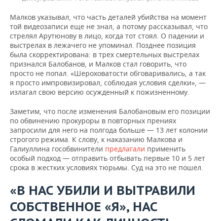
Малков указывал, что часть деталей убийства на момент
той видеозаписи еще не знал, а потому рассказывал, что
стрелял Арутюнову в лицо, когда тот стоял. О падении и
выстрелах в лежачего не упоминал. Позднее позиция
была скорректирована: в трех смертельных выстрелах
признался Балобанов, и Малков стал говорить, что
просто не попал. «Шероховатости обговаривались, а так
я просто импровизировал, соблюдая условия сделки», —
излагал свою версию осужденный к пожизненному.
Заметим, что после изменения Балобановым его позиции
по обвинению прокуроры в повторных прениях
запросили для него на полгода больше — 13 лет колонии
строгого режима. К слову, к наказанию Малкова и
Галиуллина гособвинители
предлагали
применить
особый подход — отправить отбывать первые 10 и 5 лет
срока в жестких условиях тюрьмы. Суд на это не пошел.
«В НАС УБИЛИ И ВЫТРАВИЛИ
СОБСТВЕННОЕ «Я», НАС