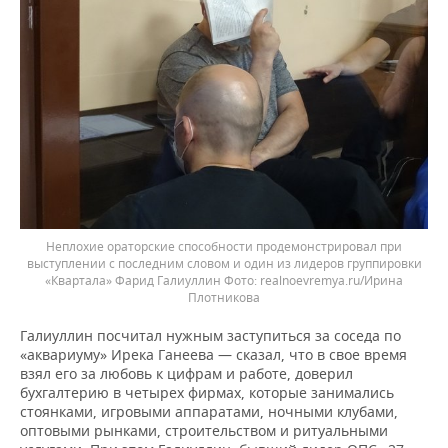
Неплохие ораторские способности продемонстрировал при
выступлении с последним словом и один из лидеров группировки
«Квартала» Фарид Галиуллин
realnoevremya.ru/Ирина
Плотникова
Галиуллин посчитал нужным заступиться за соседа по
«аквариуму» Ирека Ганеева — сказал, что в свое время
взял его за любовь к цифрам и работе, доверил
бухгалтерию в четырех фирмах, которые занимались
стоянками, игровыми аппаратами, ночными клубами,
оптовыми рынками, строительством и ритуальными