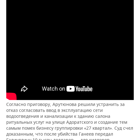
Согласно приговору, Арутюнова решили устранить за
отказ согласовать ввод в эксплуатацию сети
водоотведения и канализации к зданию салона
ритуальных услуг на улице Адоратского и создание тем
самым помех бизнесу группировки «27 квартал». Суд счел
доказанным, что после убийства Ганеев передал
Галиуллину 10 тысяч долларов — для киллеров.