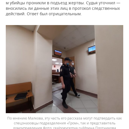
м убийцы проникли в подъезд жертвы. Судья уточнил —
вносились ли данные этих лиц в протокол следственных
действий. Ответ был отрицательным.
По мнению Малкова, эту часть его рассказа могут подтвердить как
спецзназовцы подразделения «Гром», так и представитель
домоуправления
realnoevremya.ru/Ирина Плотникова