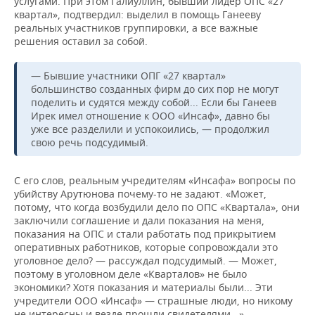
услугами. При этом Галиуллин, бывший лидер ОПС «27
квартал», подтвердил: выделил в помощь Ганееву
реальных участников группировки, а все важные
решения оставил за собой.
— Бывшие участники ОПГ «27 квартал»
большинство созданных фирм до сих пор не могут
поделить и судятся между собой... Если бы Ганеев
Ирек имел отношение к ООО «Инсаф», давно бы
уже все разделили и успокоились, — продолжил
свою речь подсудимый.
С его слов, реальным учредителям «Инсафа» вопросы по
убийству Арутюнова почему-то не задают. «Может,
потому, что когда возбудили дело по ОПС «Квартала», они
заключили соглашение и дали показания на меня,
показания на ОПС и стали работать под прикрытием
оперативных работников, которые сопровождали это
уголовное дело? — рассуждал подсудимый. — Может,
поэтому в уголовном деле «Кварталов» не было
экономики? Хотя показания и материалы были... Эти
учредители ООО «Инсаф» — страшные люди, но никому
не интересны и везде прошли свидетелями...»