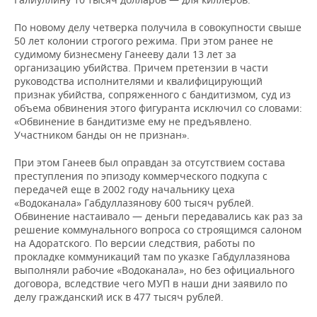
По новому делу четверка получила в совокупности свыше
50 лет колонии строгого режима. При этом ранее не
судимому бизнесмену Ганееву дали 13 лет за
организацию убийства. Причем претензии в части
руководства исполнителями и квалифицирующий
признак убийства, сопряженного с бандитизмом, суд из
объема обвинения этого фигуранта исключил со словами:
«Обвинение в бандитизме ему не предъявлено.
Участником банды он не признан».
При этом Ганеев был оправдан за отсутствием состава
преступления по эпизоду коммерческого подкупа с
передачей еще в 2002 году начальнику цеха
«Водоканала» Габдуллазянову 600 тысяч рублей.
Обвинение настаивало — деньги передавались как раз за
решение коммунального вопроса со строящимся салоном
на Адоратского. По версии следствия, работы по
прокладке коммуникаций там по указке Габдуллазянова
выполняли рабочие «Водоканала», но без официального
договора, вследствие чего МУП в наши дни заявило по
делу гражданский иск в 477 тысяч рублей.