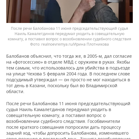
После речи Балобанова 11 июня председательствующий судья
Наиль Камалетдинов передумал уходить в совещательную
комнату, а поставил вопрос о возобновлении судебного следствия
realnoevremya.ru/Ирина Плотникова
Балобанов объяснил, что тогда же, в 2005-м, дал согласие
на «фотосессию» в отделе МВД с оружием в руках. Якобы
тем самым, что использовалось для убийства в подъезде
на улице Чехова 5 февраля 2004 года. В последнем слове
подсудимый утверждал — он просто не мог находиться в
тот день в Казани, поскольку был во Владимирской
области.
После речи Балобанова 11 июня председательствующий
судья Наиль Камалетдинов передумал уходить в
совещательную комнату, а поставил вопрос о
возобновлении судебного следствия. Гособвинители
после краткого совещания попросили дать процессу
задний ход, чтобы допросить Балобанова, изменившего
свою позицию в последний день. Защита возобновление