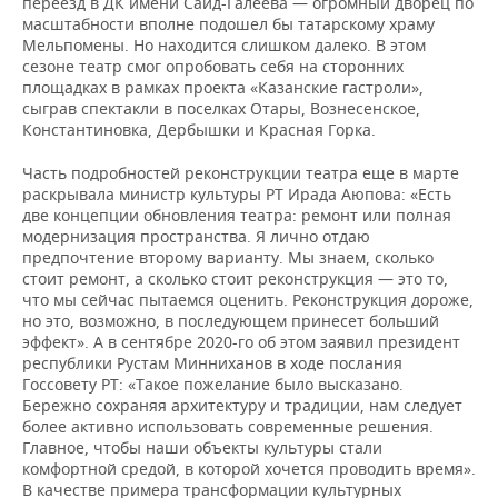
переезд в ДК имени Саид-Галеева — огромный дворец по
масштабности вполне подошел бы татарскому храму
Мельпомены. Но находится слишком далеко. В этом
сезоне театр смог опробовать себя на сторонних
площадках в рамках проекта «Казанские гастроли»,
сыграв спектакли в поселках Отары, Вознесенское,
Константиновка, Дербышки и Красная Горка.
Часть подробностей реконструкции театра еще в марте
раскрывала министр культуры РТ Ирада Аюпова: «Есть
две концепции обновления театра: ремонт или полная
модернизация пространства. Я лично отдаю
предпочтение второму варианту. Мы знаем, сколько
стоит ремонт, а сколько стоит реконструкция — это то,
что мы сейчас пытаемся оценить. Реконструкция дороже,
но это, возможно, в последующем принесет больший
эффект». А в сентябре 2020-го об этом заявил президент
республики Рустам Минниханов в ходе послания
Госсовету РТ: «Такое пожелание было высказано.
Бережно сохраняя архитектуру и традиции, нам следует
более активно использовать современные решения.
Главное, чтобы наши объекты культуры стали
комфортной средой, в которой хочется проводить время».
В качестве примера трансформации культурных