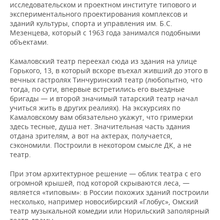
исследовательском и проектном институте типового и
экспериментального проектирования комплексов и
зданий культуры, спорта и управления им. Б.С.
Мезенцева, который с 1963 года занимался подобными
объектами.
Камаловский театр переехал сюда из здания на улице
Горького, 13, в который вскоре въехал живший до этого в
вечных гастролях Тинчуринский театр (любопытно, что
тогда, по сути, впервые встретились его выездные
бригады — и второй значимый татарский театр начал
учиться жить в других реалиях). На экскурсиях по
Камаловскому вам обязательно укажут, что гримерки
здесь тесные, душа нет. Значительная часть здания
отдана зрителям, а вот на актерах, получается,
сэкономили. Построили в некотором смысле ДК, а не
театр.
При этом архитектурное решение — облик театра с его
огромной крышей, под которой скрываются леса, —
является «типовым»: в России похожих зданий построили
несколько, например новосибирский «Глобус», Омский
театр музыкальной комедии или Норильский заполярный