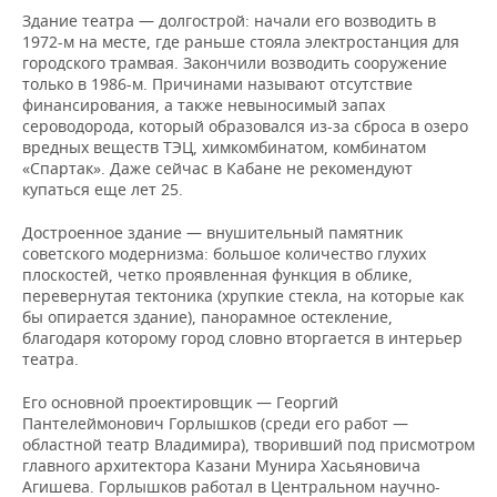
Здание театра — долгострой: начали его возводить в
1972-м на месте, где раньше стояла электростанция для
городского трамвая. Закончили возводить сооружение
только в 1986-м. Причинами называют отсутствие
финансирования, а также невыносимый запах
сероводорода, который образовался из-за сброса в озеро
вредных веществ ТЭЦ, химкомбинатом, комбинатом
«Спартак». Даже сейчас в Кабане не рекомендуют
купаться еще лет 25.
Достроенное здание — внушительный памятник
советского модернизма: большое количество глухих
плоскостей, четко проявленная функция в облике,
перевернутая тектоника (хрупкие стекла, на которые как
бы опирается здание), панорамное остекление,
благодаря которому город словно вторгается в интерьер
театра.
Его основной проектировщик — Георгий
Пантелеймонович Горлышков (среди его работ
—
областной театр Владимира), творивший под присмотром
главного архитектора Казани Мунира Хасьяновича
Агишева. Горлышков работал в Центральном научно-