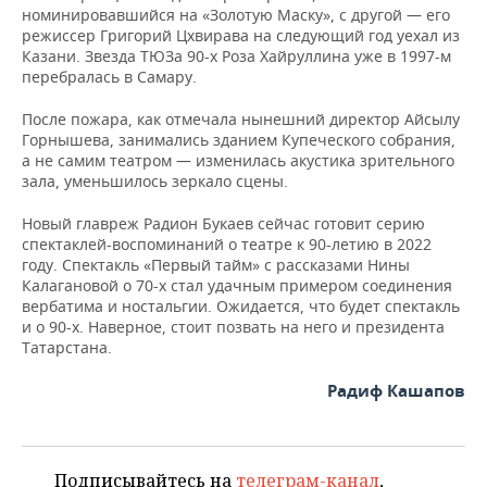
номинировавшийся на «Золотую Маску», с другой — его
режиссер Григорий Цхвирава на следующий год уехал из
Казани. Звезда ТЮЗа 90-х Роза Хайруллина уже в 1997-м
перебралась в Самару.
После пожара, как отмечала нынешний директор Айсылу
Горнышева, занимались зданием Купеческого собрания,
а не самим театром — изменилась акустика зрительного
зала, уменьшилось зеркало сцены.
Новый главреж Радион Букаев сейчас готовит серию
спектаклей-воспоминаний о театре к 90-летию в 2022
году. Спектакль «Первый тайм» с рассказами Нины
Калагановой о 70-х стал удачным примером соединения
вербатима и ностальгии. Ожидается, что будет спектакль
и о 90-х. Наверное, стоит позвать на него и президента
Татарстана.
Радиф Кашапов
Подписывайтесь на
телеграм-канал
,