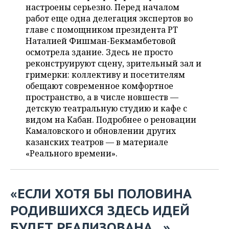
ВОДНЫЕ ВИДЫ СПОРТА
ОБРАЗОВАНИЕ
настроены серьезно. Перед началом
работ еще одна делегация экспертов во
ХОККЕЙ С МЯЧОМ
ПРОИСШЕСТВИЯ
главе с помощником президента РТ
Наталией Фишман-Бекмамбетовой
осмотрела здание. Здесь не просто
реконструируют сцену, зрительный зал и
гримерки: коллективу и посетителям
обещают современное комфортное
пространство, а в числе новшеств —
детскую театральную студию и кафе с
видом на Кабан. Подробнее о реновации
Камаловского и обновлении других
казанских театров — в материале
«Реального времени».
«
Е
СЛИ ХОТЯ БЫ ПОЛОВИНА
РОДИВШИХСЯ ЗДЕСЬ ИДЕЙ
БУДЕТ РЕАЛИЗОВАНА...»