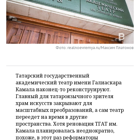
НЕФТЕХИМИЯ
РОЗНИЧНАЯ ТОРГОВЛЯ
НОВОСТИ ТЕХНОЛОГИЙ
МЕРОПРИЯТИЯ
НЕФТЬ
ТРАНСПОРТ
IT
НОВОСТИ МЕРОПРИЯТИЙ
СПОРТ
ОПК
УСЛУГИ
МЕДИА
ВЫЕЗДНАЯ РЕДАКЦИЯ
НОВОСТИ СПОРТА
ОБЩЕСТВО
ЭНЕРГЕТИКА
Фото: realnoevremya.ru/Максим Платонов
ТЕЛЕКОММУНИКАЦИИ
БИЗНЕС-БРАНЧИ
ФУТБОЛ
НОВОСТИ ОБЩЕСТВА
ФОТОГАЛЕРЕЯ
ONLINE-КОНФЕРЕНЦИИ
ХОККЕЙ
ВЛАСТЬ
СЮЖЕТЫ
Татарский государственный
академический театр имени Галиаскара
ОТКРЫТАЯ ЛЕКЦИЯ
БАСКЕТБОЛ
ИНФРАСТРУКТУРА
СПРАВОЧНИК
Камала наконец-то реконструируют.
Главный для татароязычного зрителя
ВОЛЕЙБОЛ
ИСТОРИЯ
СПИСОК ПЕРСОН
ПОЛНАЯ ВЕРСИЯ
храм искусств закрывают для
масштабных преобразований, а сам театр
КИБЕРСПОРТ
КУЛЬТУРА
СПИСОК КОМПАНИЙ
переедет на время в другие
пространства. Хотя реновация ТГАТ им.
ФИГУРНОЕ КАТАНИЕ
МЕДИЦИНА
Камала планировалась неоднократно,
похоже, в этот раз реформаторы