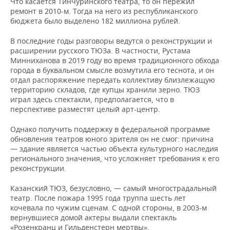
Что касается Тинчуринского театра, то он пережил
ремонт в 2010-м. Тогда на него из республиканского
бюджета было выделено 182 миллиона рублей.
В последние годы разговоры ведутся о реконструкции и
расширении русского ТЮЗа. В частности, Рустама
Минниханова в 2019 году во время традиционного обхода
города в буквальном смысле возмутила его теснота, и он
отдал распоряжение передать коллективу близлежащую
территорию складов, где купцы хранили зерно. ТЮЗ
играл здесь спектакли, предполагается, что в
перспективе разместят целый арт-центр
.
Однако получить поддержку в федеральной программе
обновления театров юного зрителя он не смог: причина
— здание является частью объекта культурного наследия
регионального значения, что усложняет требования к его
реконструкции.
Казанский ТЮЗ, безусловно, — самый многострадальный
театр. После пожара 1995 года труппа шесть лет
кочевала по чужим сценам. С одной стороны, в 2003-м
вернувшиеся домой актеры выдали спектакль
«Розенкранц и Гильденстерн мертвы»,