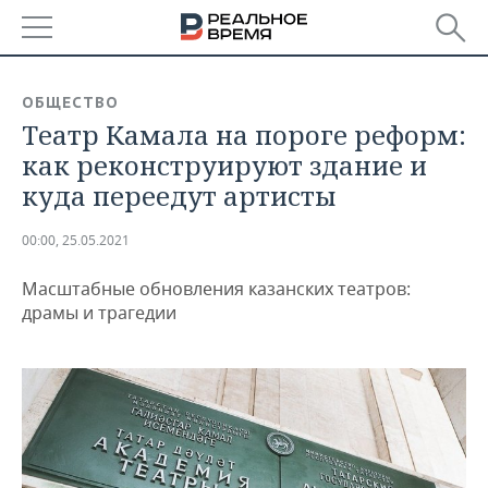
РЕГИОНЫ
ОБЩЕСТВО
Театр Камала на пороге реформ:
БАШКОРТОСТАН
НОВОСТИ
как реконструируют здание и
ТАТАРСТАН
АНАЛИТИКА
куда переедут артисты
УДМУРТИЯ
НОВОСТИ АНАЛИТИКИ
ЭКОНОМИКА
00:00, 25.05.2021
ДЕКЛАРАЦИИ О ДОХОДАХ
НОВОСТИ ЭКОНОМИКИ
ПРОМЫШЛЕННОСТЬ
Масштабные обновления казанских театров:
драмы и трагедии
КОРОЛИ ГОСЗАКАЗА ПФО
ФИНАНСЫ
НОВОСТИ
НЕДВИЖИМОСТЬ
ПРОМЫШЛЕННОСТИ
ВУЗЫ ТАТАРСТАНА
БАНКИ
НОВОСТИ НЕДВИЖИМОСТИ
АВТО
АГРОПРОМ
КОМУ ПРИНАДЛЕЖАТ
БЮДЖЕТ
НОВОСТИ АВТО
БИЗНЕС
ТОРГОВЫЕ ЦЕНТРЫ
МАШИНОСТРОЕНИЕ
ТАТАРСТАНА
ИНВЕСТИЦИИ
НОВОСТИ БИЗНЕСА
ТЕХНОЛОГИИ