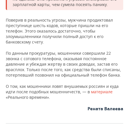
ВОДНЫЕ ВИДЫ СПОРТА
ОБРАЗОВАНИЕ
зарплатной карты, чем сумела посеять панику.
ХОККЕЙ С МЯЧОМ
ПРОИСШЕСТВИЯ
Поверив в реальность угрозы, мужчина продиктовал
преступнице шесть кодов, которые пришли на его
телефон. Этого оказалось достаточно, чтобы
злоумышленники получили полный доступ к его
банковскому счету.
По данным прокуратуры, мошенники совершили 22
звонка с сотового телефона, оказывая постоянное
давление и убеждая жертву в своих доводах, застав его
врасплох. Только после того, как средства были списаны,
потерпевший позвонил на официальный телефон банка.
О том, как мошенники ловят внушаемых россиян и куда
идти после подобных мошенничеств, — в
материале
«Реального времени».
Рената Валеева