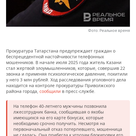
НЕФТЕХИМИЯ
РОЗНИЧНАЯ ТОРГОВЛЯ
НОВОСТИ ТЕХНОЛОГИЙ
МЕРОПРИЯТИЯ
НЕФТЬ
ТРАНСПОРТ
IT
НОВОСТИ МЕРОПРИЯТИЙ
СПОРТ
ОПК
Фото: Реальное время
УСЛУГИ
МЕДИА
ВЫЕЗДНАЯ РЕДАКЦИЯ
НОВОСТИ СПОРТА
ОБЩЕСТВО
ЭНЕРГЕТИКА
Прокуратура Татарстана предупреждает граждан о
ТЕЛЕКОММУНИКАЦИИ
БИЗНЕС-БРАНЧИ
ФУТБОЛ
НОВОСТИ ОБЩЕСТВА
ФОТОГАЛЕРЕЯ
беспрецедентной настойчивости телефонных
мошенников. В начале июля 2025 года житель Казани
ONLINE-КОНФЕРЕНЦИИ
ХОККЕЙ
ВЛАСТЬ
СЮЖЕТЫ
стал жертвой злоумышленников, которые, совершив 22
звонка и применяя психологическое давление, похитили
у него 3 млн рублей. Ход расследования уголовного дела
ОТКРЫТАЯ ЛЕКЦИЯ
БАСКЕТБОЛ
ИНФРАСТРУКТУРА
СПРАВОЧНИК
находится на контроле прокуратуры Приволжского
района города,
сообщили
в пресс-службе.
ВОЛЕЙБОЛ
ИСТОРИЯ
СПИСОК ПЕРСОН
ПОЛНАЯ ВЕРСИЯ
На телефон 40-летнего мужчины позвонила
КИБЕРСПОРТ
КУЛЬТУРА
СПИСОК КОМПАНИЙ
лжесотрудник банка, сообщившая о якобы
имеющихся на его карте бонусах, которые
ФИГУРНОЕ КАТАНИЕ
МЕДИЦИНА
необходимо срочно получить. Несмотря на
первоначальный отказ потерпевшего, мошенница
не сдалась. Она прибегла к угрозам блокировки его