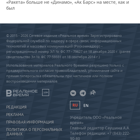
«Ракета» больше не «Динамо», «Ак Барс» на месте, как и
был
© 2015 - 2026 Сетевое издание «Реальное время» Зарегистрировано
Федеральной службой по надзору в сфере связи, информационных
технологий и массовых коммуникаций (Роскомнадзор) –
регистрационный номер ЭЛ № ФС 77 - 79627 от 18 декабря 2020 г. (ранее
свидетельство Эл № ФС 77-59331 от 18 сентября 2014 г.)
Использование материалов Реального Времени разрешено только с
предварительного согласия правообладателей, упоминание сайта и
прямая гиперссылка обязательны при частичном или полном
воспроизведении материалов.
18+
RU
EN
РЕДАКЦИЯ
РЕКЛАМА
Учредитель ООО «Реальное
ПРАВОВАЯ ИНФОРМАЦИЯ
время»
Главный редактор Саушина А.А.
ПОЛИТИКА О ПЕРСОНАЛЬНЫХ
Телефон редакции: +7 (843) 222-
ДАННЫХ
90-80