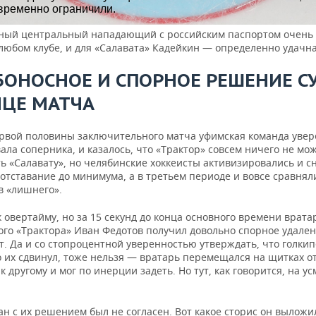
ный центральный нападающий с российским паспортом очень
любом клубе, и для «Салавата» Кадейкин — определенно удачна
БОНОСНОЕ И СПОРНОЕ РЕШЕНИЕ С
НЦЕ МАТЧА
ервой половины заключительного матча уфимская команда уве
ла соперника, и казалось, что «Трактор» совсем ничего не мо
ь «Салавату», но челябинские хоккеисты активизировались и с
отставание до минимума, а в третьем периоде и вовсе сравняли
в «лишнего».
 овертайму, но за 15 секунд до конца основного времени врата
ого «Трактора» Иван Федотов получил довольно спорное удален
т. Да и со стопроцентной уверенностью утверждать, что голки
 их сдвинул, тоже нельзя — вратарь перемещался на щитках от
 к другому и мог по инерции задеть. Но тут, как говорится, на у
н с их решением был не согласен. Вот какое сторис он выложи