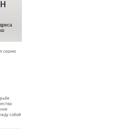
ал серию
орьбе
чества
еное
ежду собой