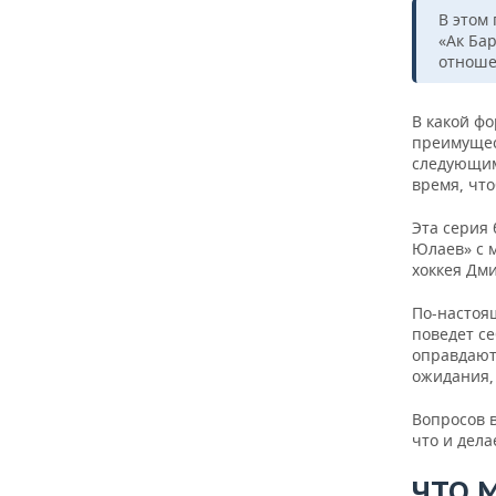
В этом
«Ак Бар
отноше
В какой фо
преимущес
следующим 
время, чт
Эта серия
Юлаев» с 
хоккея Дм
По-настоящ
поведет се
оправдают
ожидания,
Вопросов 
что и дел
ЧТО 