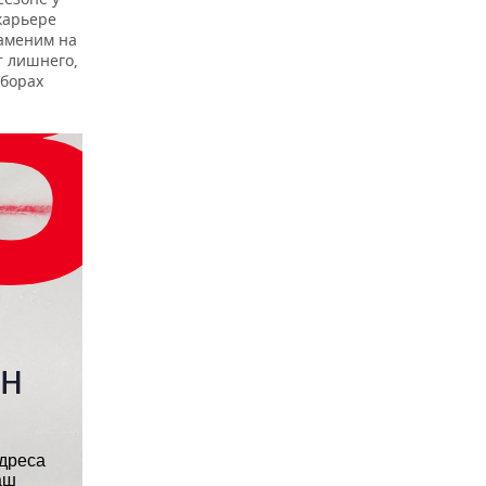
карьере
заменим на
т лишнего,
дборах