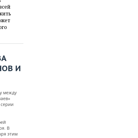
й
всей
ожить
ожет
ого
ЗА
НОВ И
у между
лаев»
у серии
оей
ря. В
аря этим