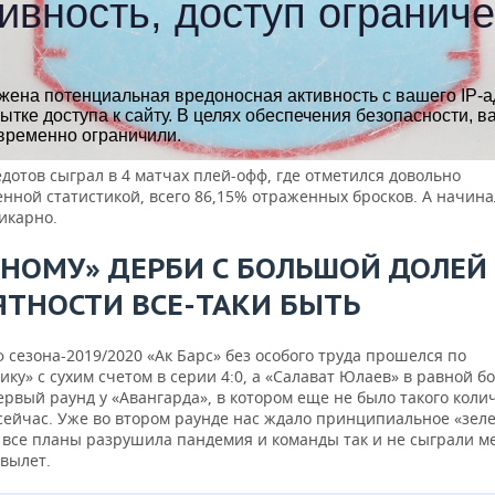
едотов сыграл в 4 матчах плей-офф, где отметился довольно
енной статистикой, всего 86,15% отраженных бросков. А начин
икарно.
ЕНОМУ» ДЕРБИ С БОЛЬШОЙ ДОЛЕЙ
ЯТНОСТИ ВСЕ-ТАКИ БЫТЬ
 сезона-2019/2020 «Ак Барс» без особого труда прошелся по
ку» с сухим счетом в серии 4:0, а «Салават Юлаев» в равной б
рвый раунд у «Авангарда», в котором еще не было такого коли
 сейчас. Уже во втором раунде нас ждало принципиальное «зел
о все планы разрушила пандемия и команды так и не сыграли м
 вылет.