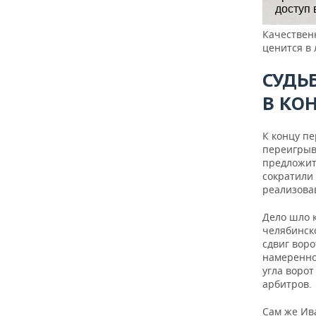
Качествен
ценится в 
СУДЬ
В КО
К концу п
переигрыва
предложит
сократили 
реализова
Дело шло к
челябинск
сдвиг воро
намеренно
угла ворот
арбитров.
Сам же Ива