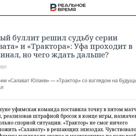
ый буллит решил судьбу серии
вата» и «Трактора»: Уфа проходит в
инал, но чего ждать дальше?
2021
рии «Салават Юлаев» — «Трактор» со взглядом на будущ
ал
уне уфимская команда поставила точку в пятом мат
, реализовав штрафной бросок в конце игры, назнач
НА
ольно спорной ситуации. «Трактор» не смог ничего
ожить «Салавату» в решающих эпизодах. Чувствовало