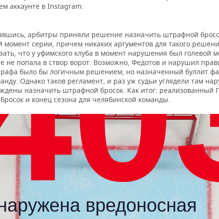
ем аккаунте в Instagram:
авшись, арбитры приняли решение назначить штрафной бросо
момент серии, причем никаких аргументов для такого решени
зать, что у уфимского клуба в момент нарушения был голевой м
 не попала в створ ворот. Возможно, Федотов и нарушил прави
рафа было бы логичным решением, но назначенный буллит фа
анду. Однако таков регламент, и раз уж судьи углядели там на
ждены назначить штрафной бросок. Как итог: реализованный 
бросок и конец сезона для челябинской команды.