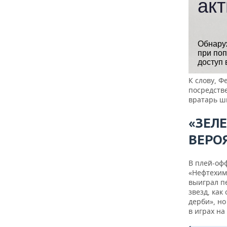
К слову, Ф
посредств
вратарь ш
«ЗЕЛ
ВЕРО
В плей-офф
«Нефтехими
выиграл пе
звезд, как
дерби», н
в играх на