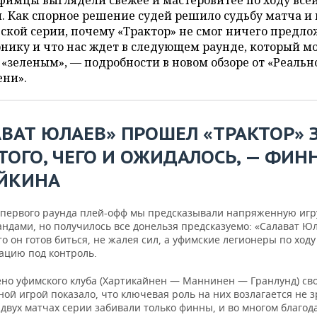
фимцы выглядели свежее и мастеровитее по ходу все
. Как спорное решение судей решило судьбу матча и 
ской серии, почему «Трактор» не смог ничего предл
нику и что нас ждет в следующем раунде, который м
 «зеленым», — подробности в новом обзоре от «Реальн
ени».
АВАТ ЮЛАЕВ» ПРОШЕЛ «ТРАКТОР» 
ТОГО, ЧЕГО И ОЖИДАЛОСЬ, — ФИН
ЙКИНА
 первого раунда плей-офф мы предсказывали напряженную игр
андами, но получилось все донельзя предсказуемо: «Салават Ю
то он готов биться, не жалея сил, а уфимские легионеры по ход
уацию под контроль.
ено уфимского клуба (Хартикайнен — Маннинен — Гранлунд) св
ой игрой показало, что ключевая роль на них возлагается не з
двух матчах серии забивали только финны, и во многом благод