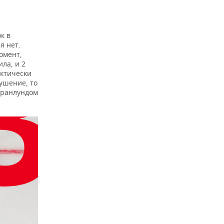
к в
я нет.
омент,
ла, и 2
ктически
рушение, то
Гранлундом