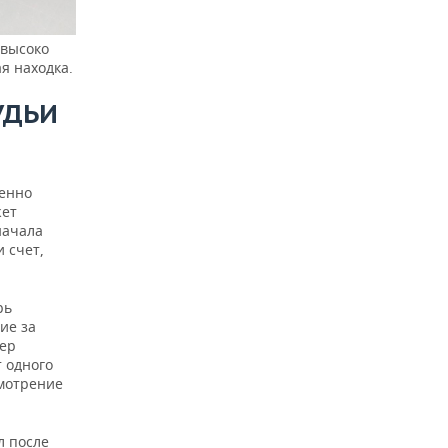
 высоко
я находка.
УДЬИ
ренно
жет
начала
 счет,
рь
ие за
пер
 одного
смотрение
л после