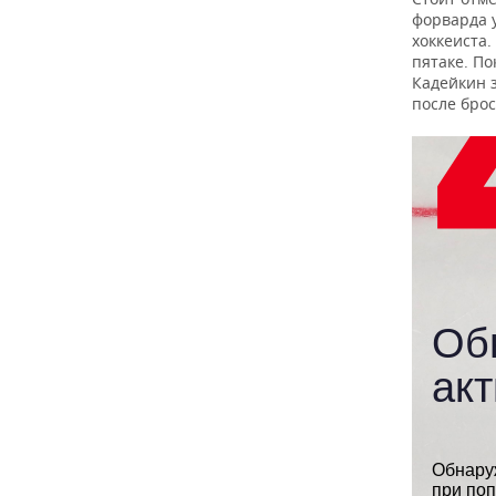
форварда у
хоккеиста
пятаке. П
Кадейкин 
после брос