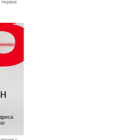
 первое
сезоне у