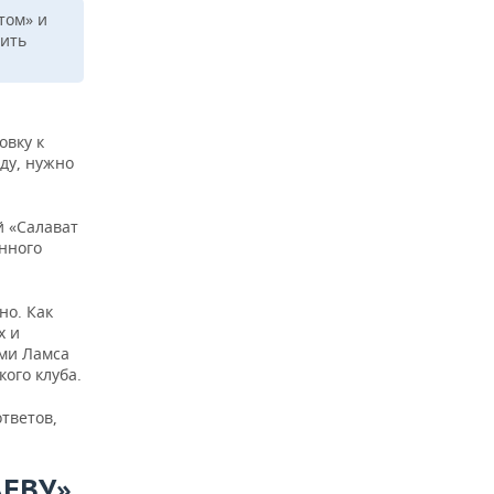
том» и
нить
овку к
ду, нужно
й «Салават
нного
но. Как
х и
оми Ламса
ого клуба.
тветов,
ЕВУ»