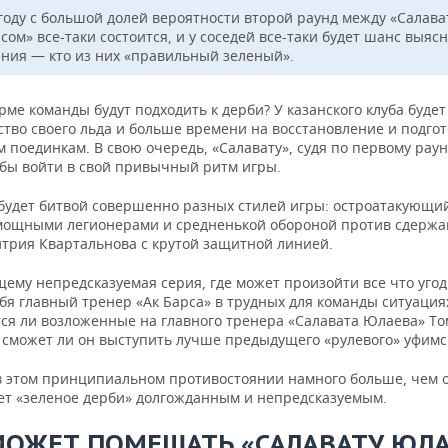
 году с большой долей вероятности второй раунд между «Салава
сом» все-таки состоится, и у соседей все-таки будет шанс выяс
ния — кто из них «правильный зеленый».
рме команды будут подходить к дерби? У казанского клуба будет
тво своего льда и больше времени на восстановление и подгот
поединкам. В свою очередь, «Салавату», судя по первому раун
обы войти в свой привычный ритм игры.
 будет битвой совершенно разных стилей игры: остроатакующи
мощными легионерами и средненькой обороной против сдержа
итрия Квартальнова с крутой защитной линией.
ему непредсказуемая серия, где может произойти все что угод
бя главный тренер «Ак Барса» в трудных для команды ситуация
ся ли возложенные на главного тренера «Салавата Юлаева» Т
 сможет ли он выступить лучше предыдущего «рулевого» уфимск
в этом принципиальном противостоянии намного больше, чем о
ает «зеленое дерби» долгожданным и непредсказуемым.
МОЖЕТ ПОМЕШАТЬ «САЛАВАТУ ЮЛА