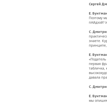
Сергей Д
Е. Бунтма
Поэтому м
пАйдзой? 
С. Дмитри
практическ
знаете. Ку
принципе, 
Е. Бунтма
«Податель 
первая фра
табличка, 
высокохудо
давала пр
С. Дмитри
Е. Бунтма
мы опишем,