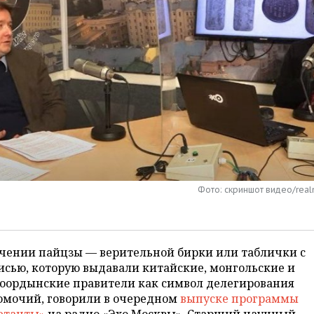
Фото: скриншот видео/real
ачении пайцзы — верительной бирки или таблички с
сью, которую выдавали китайские, монгольские и
тоордынские правители как символ делегирования
омочий, говорили в очередном
выпуске программы