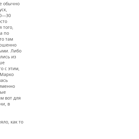
ые обычно
уск,
20―30
сто
 того,
а по
то там
ершенно
ыми. Либо
ались из
ьше
о с этим,
 Марко
лась
 именно
ные
м вот для
ни, в
.
яло, как то