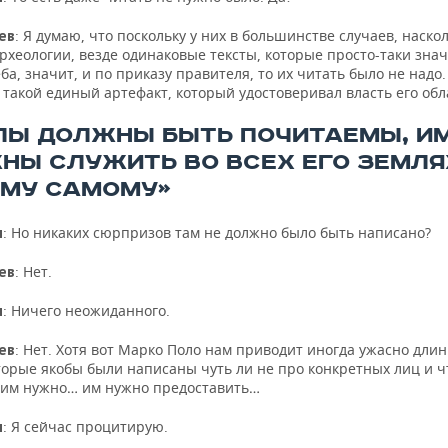
: Я думаю, что поскольку у них в большинстве случаев, наско
ев
рхеологии, везде одинаковые тексты, которые просто-таки знач
ба, значит, и по приказу правителя, то их читать было не надо.
 такой единый артефакт, который удостоверивал власть его обл
ЛЫ ДОЛЖНЫ БЫТЬ ПОЧИТАЕМЫ, И
НЫ СЛУЖИТЬ ВО ВСЕХ ЕГО ЗЕМЛЯ
ЕМУ САМОМУ»
: Но никаких сюрпризов там не должно было быть написано?
н
: Нет.
ев
: Ничего неожиданного.
н
: Нет. Хотя вот Марко Поло нам приводит иногда ужасно дли
ев
торые якобы были написаны чуть ли не про конкретных лиц и ч
 им нужно… им нужно предоставить…
: Я сейчас процитирую.
н