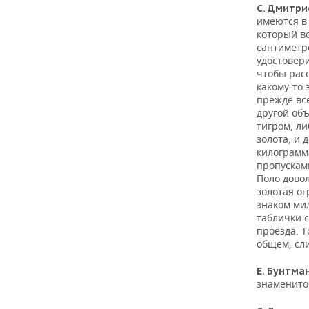
С. Дмитри
имеются в 
который во
сантиметр
удостовери
чтобы расс
какому-то
прежде все
другой об
тигром, ли
золота, и 
килограмма
пропускам
Поло дово
золотая ог
знаком ми
таблички с
проезда. Т
общем, сли
Е. Бунтма
знаменитое