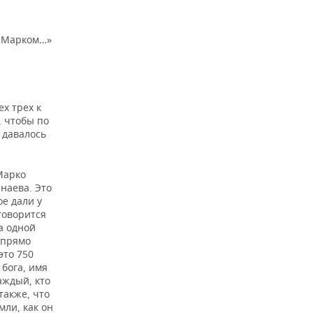
и Марком…»
ех трех к
, чтобы по
 давалось
 Марко
наева. Это
ое дали у
говорится
а одной
 прямо
это 750
 бога, имя
аждый, кто
также, что
мли, как он