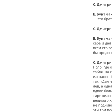
С. Дмитри
Е. Бунтма
— это бра
С. Дмитри
Е. Бунтма
себе и дал
всей его з
бы продово
С. Дмитри
Поло, где 
табля, на 
ильханов. 
так: «Дал 
лев, а одн
вдвое боль
тире килог
великого 
не подчини
эти три по