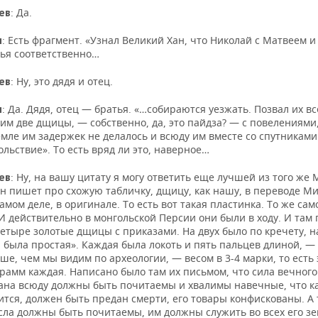
: Да.
ев
: Есть фрагмент. «Узнал Великий Хан, что Николай с Матвеем 
н
тья соответственно…
: Ну, это дядя и отец.
ев
: Да. Дядя, отец — братья. «…собираются уезжать. Позвал их вс
н
 им две дщицы, — собственно, да, это пайдза? — с повелениями
емле им задержек не делалось и всюду им вместе со спутниками
льствие». То есть вряд ли это, наверное…
: Ну, на вашу цитату я могу ответить еще лучшей из того же
ев
он пишет про схожую табличку, дщицу, как нашу, в переводе Ми
самом деле, в оригинале. То есть вот такая пластинка. То же сам
И действительно в монгольской Персии они были в ходу. И там 
четыре золотые дщицы с приказами. На двух было по кречету, н
а была простая». Каждая была локоть и пять пальцев длиной, —
ше, чем мы видим по археологии, — весом в 3-4 марки, то есть 
рамм каждая. Написано было там их письмом, что сила вечного
хана всюду должны быть почитаемы и хвалимы навечные, что к
тся, должен быть предан смерти, его товары конфискованы. А 
сла должны быть почитаемы, им должны служить во всех его зе