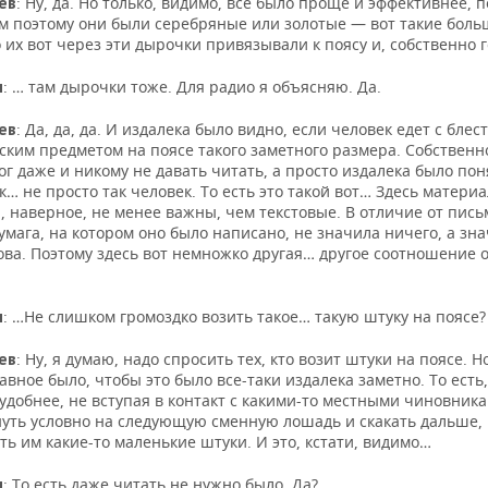
: Ну, да. Но только, видимо, все было проще и эффективнее, 
ев
ом поэтому они были серебряные или золотые — вот такие боль
 их вот через эти дырочки привязывали к поясу и, собственно 
: … там дырочки тоже. Для радио я объясняю. Да.
н
: Да, да, да. И издалека было видно, если человек едет с бле
ев
ским предметом на поясе такого заметного размера. Собственн
ог даже и никому не давать читать, а просто издалека было пон
к… не просто так человек. То есть это такой вот… Здесь матери
 наверное, не менее важны, чем текстовые. В отличие от письм
умага, на котором оно было написано, не значила ничего, а зн
ова. Поэтому здесь вот немножко другая… другое соотношение 
: …Не слишком громоздко возить такое… такую штуку на поясе?
н
: Ну, я думаю, надо спросить тех, кто возит штуки на поясе. Н
ев
лавное было, чтобы это было все-таки издалека заметно. То есть
удобнее, не вступая в контакт с какими-то местными чиновник
уть условно на следующую сменную лошадь и скакать дальше,
ь им какие-то маленькие штуки. И это, кстати, видимо…
: То есть даже читать не нужно было. Да?
н