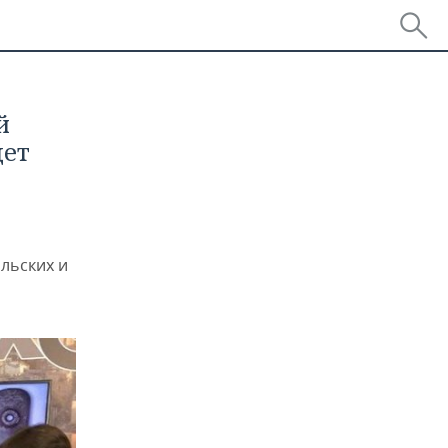
й
дет
льских и