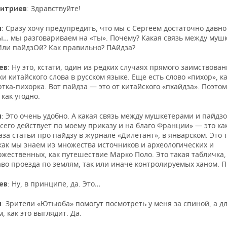
: Здравствуйте!
митриев
: Сразу хочу предупредить, что мы с Сергеем достаточно давн
н
ы… мы разговариваем на «ты». Почему? Какая связь между муш
Или пайдзОй? Как правильно? ПАйдза?
: Ну это, кстати, один из редких случаях прямого заимствова
ев
и китайского слова в русском языке. Еще есть слово «пихор», к
ртка-пихорка. Вот пайдза — это от китайского «пхайдза». Поэтом
как угодно.
: Это очень удобно. А какая связь между мушкетерами и пайдз
н
сего действует по моему приказу и на благо Франции» — это ка
за статьи про пайдзу в журнале «Дилетант», в январском. Это 
как мы знаем из множества источников и археологических и
жественных, как путешествие Марко Поло. Это такая табличка,
аво проезда по землям, так или иначе контролируемых ханом. 
: Ну, в принципе, да. Это…
ев
: Зрители «Ютьюба» помогут посмотреть у меня за спиной, а д
н
 как это выглядит. Да.