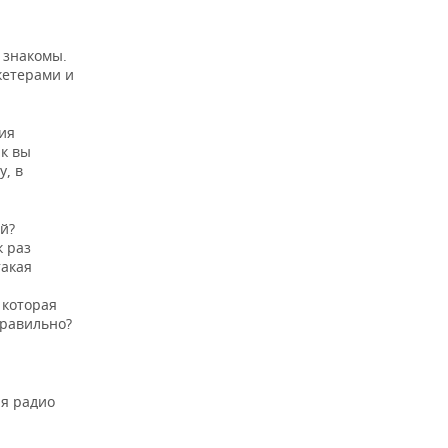
о знакомы.
кетерами и
ния
ак вы
у, в
ой?
к раз
такая
 которая
Правильно?
ля радио