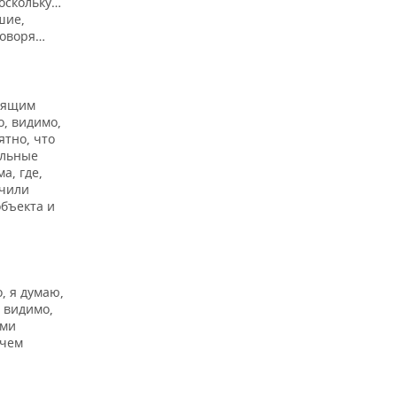
поскольку…
шие,
говоря…
стящим
о, видимо,
ятно, что
альные
а, где,
ачили
объекта и
о, я думаю,
, видимо,
ами
 чем