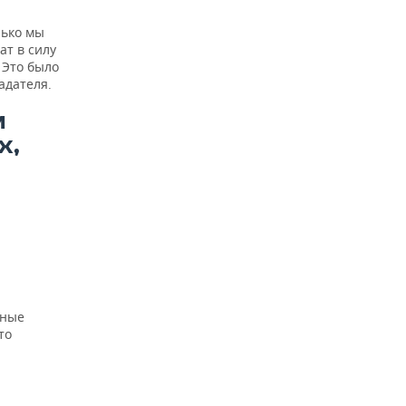
лько мы
ат в силу
 Это было
адателя.
М
Х,
нные
то