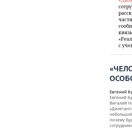
«Дил
ВОДНЫЕ ВИДЫ СПОРТА
ОБРАЗОВАНИЕ
сотр
расск
ХОККЕЙ С МЯЧОМ
ПРОИСШЕСТВИЯ
частн
сообщ
князь
«Реал
с уч
«ЧЕЛ
ОСОБ
Евгений Б
Евгений Б
Виталий Н
«Дилетант»
небольшой
почему бу
сотрудник