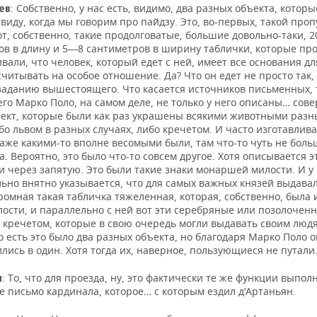
: Собственно, у нас есть, видимо, два разных объекта, котор
ев
виду, когда мы говорим про пайдзу. Это, во-первых, такой проп
т, собственно, такие продолговатые, большие довольно-таки, 
ов в длину и 5―8 сантиметров в ширину таблички, которые про
вали, что человек, который едет с ней, имеет все основания для
читывать на особое отношение. Да? Что он едет не просто так, 
 заданию вышестоящего. Что касается источников письменных, 
го Марко Поло, на самом деле, не только у него описаны… сов
ъект, которые были как раз украшены всякими животными разн
бо львом в разных случаях, либо кречетом. И часто изготавлив
даже какими-то вполне весомыми были, там что-то чуть не бол
. Вероятно, это было что-то совсем другое. Хотя описывается эт
и через запятую. Это были такие знаки монаршей милости. И у
льно внятно указывается, что для самых важных князей выдава
ромная такая табличка тяжеленная, которая, собственно, была
лости, и параллельно с ней вот эти серебряные или позолочен
 кречетом, которые в свою очередь могли выдавать своим людя
о есть это было два разных объекта, но благодаря Марко Поло о
лись в один. Хотя тогда их, наверное, пользующиеся не путали
: То, что для проезда, ну, это фактически те же функции выполн
н
 письмо кардинала, которое… с которым ездил д’Артаньян.