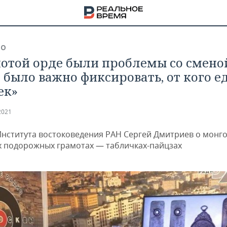
ВО
лотой орде были проблемы со смено
, было важно фиксировать, от кого е
ек»
2021
Института востоковедения РАН Сергей Дмитриев о монго
х подорожных грамотах — табличках-пайцзах
НА