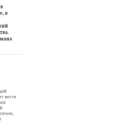
ев
е, в
икий
тва.
тмана
щий
ет вести
ала
ой
гично,
м