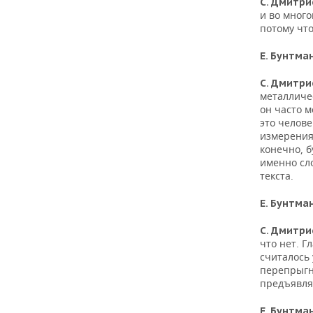
С. Дмитри
и во мног
потому что
Е. Бунтма
С. Дмитри
металличе
он часто м
это челове
измерения,
конечно, б
именно сл
текста.
Е. Бунтма
С. Дмитри
что нет. Г
считалось 
перепрыгн
предъявлят
Е. Бунтма