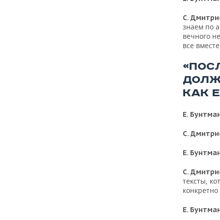
С. Дмитри
знаем по а
вечного не
все вместе
«ПОС
ДОЛЖ
КАК 
Е. Бунтма
С. Дмитри
Е. Бунтма
С. Дмитри
тексты, ко
конкретно
Е. Бунтма