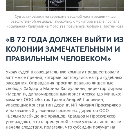
Суд остановился на середине вводной части решения, до
резолютивной не дошел, поскольку с монитора в зале пропала
«ссыльная» Халиуллина
realnoevremya.ru/Ирина Плотникова
«В 72 ГОДА ДОЛЖЕН ВЫЙТИ ИЗ
КОЛОНИИ ЗАМЕЧАТЕЛЬНЫМ И
ПРАВИЛЬНЫМ ЧЕЛОВЕКОМ»
Уходу судей в совещательную комнату предшествовали
затяжные прения, которые растянулись на три судебных
заседания. Оправдания просили реально лишенные
свободы Хайдар и Марина Халиуллины; директор фирмы
«Мерлин», дипломированный юрист Александр Минько;
механик ООО «Восток-Транс» Андрей Поповнин,
упаковщик Константин Деринг, ИП Михаил Проскуряков
и наказанный условным сроком экс-директор ООО
«Белый хлеб» Денис Храмцов. Храмцов и Проскуряков
утверждают, что о преступной схеме узнали лишь после
начала следствия, полагали, что субсидии получат на