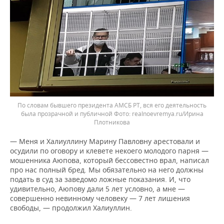
По словам бывшего президента АМСБ РТ, вся его деятельность
была прозрачной и публичной
realnoevremya.ru/Ирина
Плотникова
— Меня и Халиуллину Марину Павловну арестовали и
осудили по оговору и клевете некоего молодого парня —
мошенника Аюпова, который бессовестно врал, написал
про нас полный бред. Мы обязательно на него должны
подать в суд за заведомо ложные показания. И, что
удивительно, Аюпову дали 5 лет условно, а мне —
совершенно невинному человеку — 7 лет лишения
свободы, — продолжил Халиуллин.