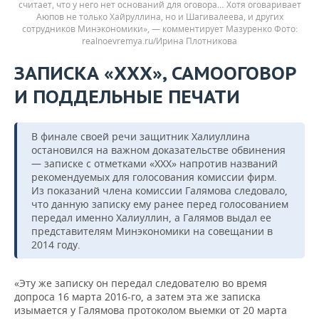
считает, что у него нет оснований для оговора… Хотя оговаривает
Аюпов не только Хайруллина, но и Шагивалеева, и других
сотрудников Минэкономики», — комментирует Мазуренко
realnoevremya.ru/Ирина Плотникова
ЗАПИСКА «ХХХ», САМООГОВОР
И ПОДДЕЛЬНЫЕ ПЕЧАТИ
В финале своей речи защитник Халиуллина
остановился на важном доказательстве обвинения
— записке с отметками «ХХХ» напротив названий
рекомендуемых для голосования комиссии фирм.
Из показаний члена комиссии Галямова следовало,
что данную записку ему ранее перед голосованием
передал именно Халиуллин, а Галямов выдал ее
представителям Минэкономики на совещании в
2014 году.
«Эту же записку он передал следователю во время
допроса 16 марта 2016-го, а затем эта же записка
изымается у Галямова протоколом выемки от 20 марта