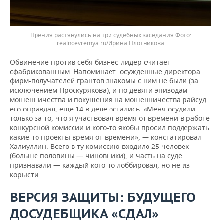
Прения растянулись на три судебных заседания
realnoevremya.ru/Ирина Плотникова
Обвинение против себя бизнес-лидер считает
сфабрикованным. Напоминает: осужденные директора
фирм-получателей грантов знакомы с ним не были (за
исключением Проскурякова), и по девяти эпизодам
мошенничества и покушения на мошенничества райсуд
его оправдал, еще 14 в деле остались. «Меня осудили
только за то, что я участвовал время от времени в работе
конкурсной комиссии и кого-то якобы просил поддержать
какие-то проекты время от времени», — констатировал
Халиуллин. Всего в ту комиссию входило 25 человек
(больше половины — чиновники), и часть на суде
признавали — каждый кого-то лоббировал, но не из
корысти.
ВЕРСИЯ ЗАЩИТЫ: БУДУЩЕГО
ДОСУДЕБЩИКА «СДАЛ»