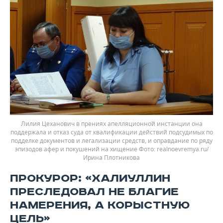
Лилия Цеханович в прениях апелляционной инстанции она
поддержала и отказ суда от квалификации действий подсудимых по
подделке документов и легализации средств, и оправдание по ряду
эпизодов афер и покушений на хищение
realnoevremya.ru/
Ирина Плотникова
ПРОКУРОР: «ХАЛИУЛЛИН
ПРЕСЛЕДОВАЛ НЕ БЛАГИЕ
НАМЕРЕНИЯ, А КОРЫСТНУЮ
ЦЕЛЬ»