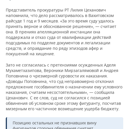
Представитель прокуратуры РТ Лилия Цеханович
напомнила, что дело рассматривалось в Вахитовском
райсуде 1 год и 9 месяцев. «За это время суду удалось
принять верное и обоснованное решение», — считает
она. В прениях апелляционной инстанции она
поддержала и отказ суда от квалификации действий
подсудимых по подделке документов и легализации
средств, и оправдание по ряду эпизодов афер и
покушений на хищение.
Зато не согласилась с претензиями осужденных Аделя
Мухаметхазипова, Вероники Мирзагалямовой и Андрея
Поповнина о чрезмерной суровости их наказания.
«Доводы Поповнина, что суд неправомерно отклонил
предложение гособвинителя о назначении ему условного
наказания, считаем несостоятельными», — сообщила
Цеханович. С ее слов, суд не согласился с позицией
обвинения об условном сроке этому фигуранту, посчитав
мизерным его частичное возмещение ущерба бюджету.
Позицию остальных не признавших вину
фигурантов сторона обвинения считает