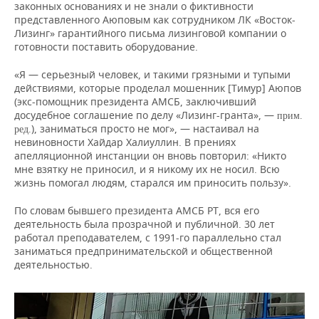
законных основаниях и не знали о фиктивности
представленного Аюповым как сотрудником ЛК «Восток-
Лизинг» гарантийного письма лизинговой компании о
готовности поставить оборудование.
«Я — серьезный человек, и такими грязными и тупыми
действиями, которые проделал мошенник [Тимур] Аюпов
(экс-помощник президента АМСБ, заключивший
досудебное соглашение по делу «Лизинг-гранта», —
прим.
), заниматься просто не мог», — настаивал на
ред.
невиновности Хайдар Халиуллин. В прениях
апелляционной инстанции он вновь повторил: «Никто
мне взятку не приносил, и я никому их не носил. Всю
жизнь помогал людям, старался им приносить пользу».
По словам бывшего президента АМСБ РТ, вся его
деятельность была прозрачной и публичной. 30 лет
работал преподавателем, с 1991-го параллельно стал
заниматься предпринимательской и общественной
деятельностью.