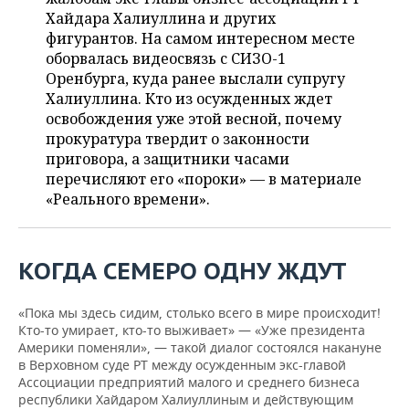
ВОДНЫЕ ВИДЫ СПОРТА
ОБРАЗОВАНИЕ
Хайдара Халиуллина и других
фигурантов. На самом интересном месте
ХОККЕЙ С МЯЧОМ
ПРОИСШЕСТВИЯ
оборвалась видеосвязь с СИЗО-1
Оренбурга, куда ранее выслали супругу
Халиуллина. Кто из осужденных ждет
освобождения уже этой весной, почему
прокуратура твердит о законности
приговора, а защитники часами
перечисляют его «пороки» — в материале
«Реального времени».
КОГДА СЕМЕРО ОДНУ ЖДУТ
«Пока мы здесь сидим, столько всего в мире происходит!
Кто-то умирает, кто-то выживает» — «Уже президента
Америки поменяли», — такой диалог состоялся накануне
в Верховном суде РТ между осужденным экс-главой
Ассоциации предприятий малого и среднего бизнеса
республики Хайдаром Халиуллиным и действующим