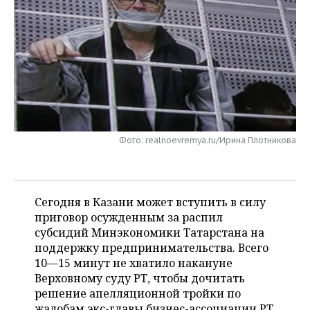
НЕФТЕХИМИЯ
РОЗНИЧНАЯ ТОРГОВЛЯ
НОВОСТИ ТЕХНОЛОГИЙ
МЕРОПРИЯТИЯ
НЕФТЬ
ТРАНСПОРТ
IT
НОВОСТИ МЕРОПРИЯТИЙ
СПОРТ
ОПК
УСЛУГИ
МЕДИА
ВЫЕЗДНАЯ РЕДАКЦИЯ
НОВОСТИ СПОРТА
ОБЩЕСТВО
ЭНЕРГЕТИКА
ТЕЛЕКОММУНИКАЦИИ
БИЗНЕС-БРАНЧИ
ФУТБОЛ
НОВОСТИ ОБЩЕСТВА
ФОТОГАЛЕРЕЯ
Фото: realnoevremya.ru/Ирина Плотникова
ONLINE-КОНФЕРЕНЦИИ
ХОККЕЙ
ВЛАСТЬ
СЮЖЕТЫ
ОТКРЫТАЯ ЛЕКЦИЯ
БАСКЕТБОЛ
ИНФРАСТРУКТУРА
СПРАВОЧНИК
Сегодня в Казани может вступить в силу
ВОЛЕЙБОЛ
ИСТОРИЯ
СПИСОК ПЕРСОН
приговор осужденным за распил
ПОЛНАЯ ВЕРСИЯ
субсидий Минэкономики Татарстана на
поддержку предпринимательства. Всего
КИБЕРСПОРТ
КУЛЬТУРА
СПИСОК КОМПАНИЙ
10—15 минут не хватило накануне
Верховному суду РТ, чтобы дочитать
ФИГУРНОЕ КАТАНИЕ
МЕДИЦИНА
решение апелляционной тройки по
жалобам экс-главы бизнес-ассоциации РТ