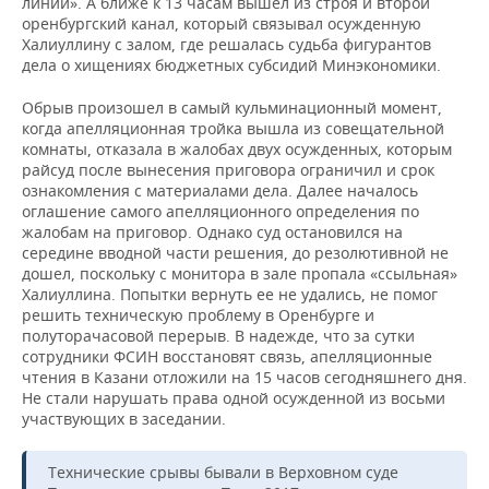
линии». А ближе к 13 часам вышел из строя и второй
оренбургский канал, который связывал осужденную
Халиуллину с залом, где решалась судьба фигурантов
дела о хищениях бюджетных субсидий Минэкономики.
Обрыв произошел в самый кульминационный момент,
когда апелляционная тройка вышла из совещательной
комнаты, отказала в жалобах двух осужденных, которым
райсуд после вынесения приговора ограничил и срок
ознакомления с материалами дела. Далее началось
оглашение самого апелляционного определения по
жалобам на приговор. Однако суд остановился на
середине вводной части решения, до резолютивной не
дошел, поскольку с монитора в зале пропала «ссыльная»
Халиуллина. Попытки вернуть ее не удались, не помог
решить техническую проблему в Оренбурге и
полуторачасовой перерыв. В надежде, что за сутки
сотрудники ФСИН восстановят связь, апелляционные
чтения в Казани отложили на 15 часов сегодняшнего дня.
Не стали нарушать права одной осужденной из восьми
участвующих в заседании.
Технические срывы бывали в Верховном суде