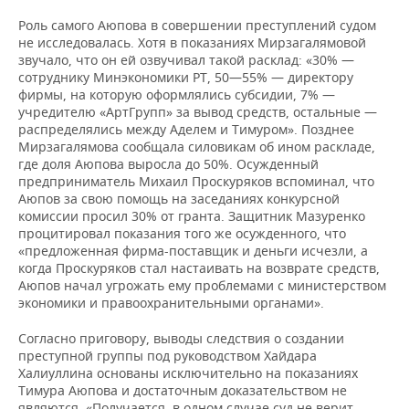
Роль самого Аюпова в совершении преступлений судом
не исследовалась. Хотя в показаниях Мирзагалямовой
звучало, что он ей озвучивал такой расклад: «30% —
сотруднику Минэкономики РТ, 50—55% — директору
фирмы, на которую оформлялись субсидии, 7% —
учредителю «АртГрупп» за вывод средств, остальные —
распределялись между Аделем и Тимуром». Позднее
Мирзагалямова сообщала силовикам об ином раскладе,
где доля Аюпова выросла до 50%. Осужденный
предприниматель Михаил Проскуряков вспоминал, что
Аюпов за свою помощь на заседаниях конкурсной
комиссии просил 30% от гранта. Защитник Мазуренко
процитировал показания того же осужденного, что
«предложенная фирма-поставщик и деньги исчезли, а
когда Проскуряков стал настаивать на возврате средств,
Аюпов начал угрожать ему проблемами с министерством
экономики и правоохранительными органами».
Согласно приговору, выводы следствия о создании
преступной группы под руководством Хайдара
Халиуллина основаны исключительно на показаниях
Тимура Аюпова и достаточным доказательством не
являются. «Получается, в одном случае суд не верит