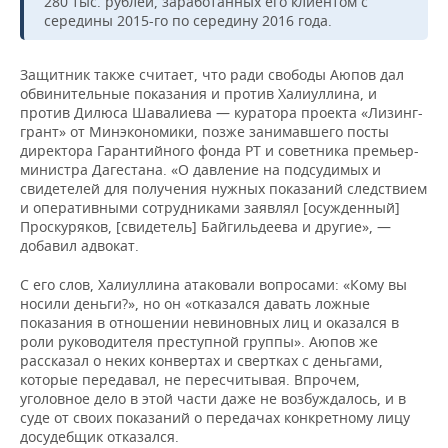
280 тыс. рублей, заработанных его клиентом с
середины 2015-го по середину 2016 года.
Защитник также считает, что ради свободы Аюпов дал
обвинительные показания и против Халиуллина, и
против Дилюса Шавалиева — куратора проекта «Лизинг-
грант» от Минэкономики, позже занимавшего посты
директора Гарантийного фонда РТ и советника премьер-
министра Дагестана. «О давление на подсудимых и
свидетелей для получения нужных показаний следствием
и оперативными сотрудниками заявлял [осужденный]
Проскуряков, [свидетель] Байгильдеева и другие», —
добавил адвокат.
С его слов, Халиуллина атаковали вопросами: «Кому вы
носили деньги?», но он «отказался давать ложные
показания в отношении невиновных лиц и оказался в
роли руководителя преступной группы». Аюпов же
рассказал о неких конвертах и свертках с деньгами,
которые передавал, не пересчитывая. Впрочем,
уголовное дело в этой части даже не возбуждалось, и в
суде от своих показаний о передачах конкретному лицу
досудебщик отказался.