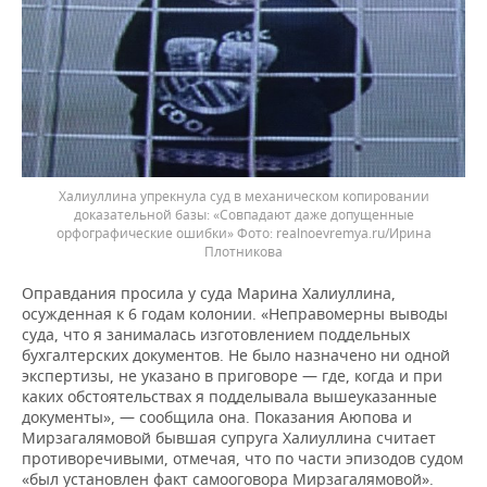
Халиуллина упрекнула суд в механическом копировании
доказательной базы: «Совпадают даже допущенные
орфографические ошибки»
realnoevremya.ru/Ирина
Плотникова
Оправдания просила у суда Марина Халиуллина,
осужденная к 6 годам колонии. «Неправомерны выводы
суда, что я занималась изготовлением поддельных
бухгалтерских документов. Не было назначено ни одной
экспертизы, не указано в приговоре — где, когда и при
каких обстоятельствах я подделывала вышеуказанные
документы», — сообщила она. Показания Аюпова и
Мирзагалямовой бывшая супруга Халиуллина считает
противоречивыми, отмечая, что по части эпизодов судом
«был установлен факт самооговора Мирзагалямовой».