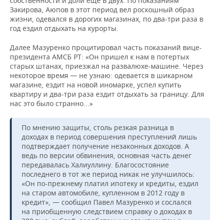
собственности и доли еще в двух. По показаниям
Закирова, Аюпов в этот период вел роскошный образ
жизни, одевался в дорогих магазинах, по два-три раза в
год ездил отдыхать на курорты.
Далее Мазуренко процитировал часть показаний вице-
президента АМСБ РТ: «Он пришел к нам в потертых
старых штанах, приезжал на развалюхе-машине. Через
некоторое время — не узнаю: одевается в шикарном
магазине, ездит на новой иномарке, успел купить
квартиру и два-три раза ездит отдыхать за границу. Для
нас это было странно...»
По мнению защиты, столь резкая разница в
доходах в период совершения преступлений лишь
подтверждает получение незаконных доходов. А
ведь по версии обвинения, основная часть денег
передавалась Халиуллину. Благосостояние
последнего в тот же период никак не улучшилось:
«Он по-прежнему платил ипотеку и кредиты, ездил
на старом автомобиле, купленном в 2012 году в
кредит», — сообщил Павел Мазуренко и сослался
на приобщенную следствием справку о доходах в