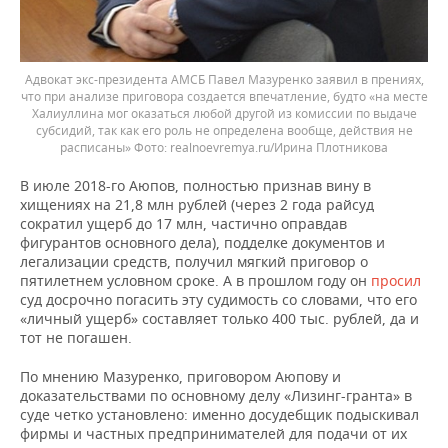
Адвокат экс-президента АМСБ Павел Мазуренко заявил в прениях,
что при анализе приговора создается впечатление, будто «на месте
Халиуллина мог оказаться любой другой из комиссии по выдаче
субсидий, так как его роль не определена вообще, действия не
расписаны»
realnoevremya.ru/Ирина Плотникова
В июле 2018-го Аюпов, полностью признав вину в
хищениях на 21,8 млн рублей (через 2 года райсуд
сократил ущерб до 17 млн, частично оправдав
фигурантов основного дела), подделке документов и
легализации средств, получил мягкий приговор о
пятилетнем условном сроке. А в прошлом году он
просил
суд досрочно погасить эту судимость со словами, что его
«личный ущерб» составляет только 400 тыс. рублей, да и
тот не погашен.
По мнению Мазуренко, приговором Аюпову и
доказательствами по основному делу «Лизинг-гранта» в
суде четко установлено: именно досудебщик подыскивал
фирмы и частных предпринимателей для подачи от их