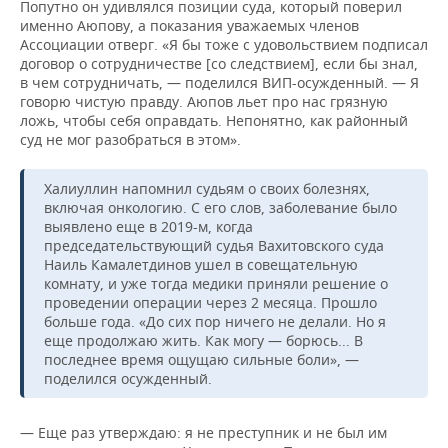
Попутно он удивлялся позиции суда, который поверил
именно Аюпову, а показания уважаемых членов
Ассоциации отверг. «Я бы тоже с удовольствием подписал
договор о сотрудничестве [со следствием], если бы знал,
в чем сотрудничать, — поделился ВИП-осужденный. — Я
говорю чистую правду. Аюпов льет про нас грязную
ложь, чтобы себя оправдать. Непонятно, как районный
суд не мог разобраться в этом».
Халиуллин напомнил судьям о своих болезнях,
включая онкологию. С его слов, заболевание было
выявлено еще в 2019-м, когда
председательствующий судья Вахитовского суда
Наиль Камалетдинов ушел в совещательную
комнату, и уже тогда медики приняли решение о
проведении операции через 2 месяца. Прошло
больше года. «До сих пор ничего не делали. Но я
еще продолжаю жить. Как могу — борюсь... В
последнее время ощущаю сильные боли», —
поделился осужденный.
— Еще раз утверждаю: я не преступник и не был им