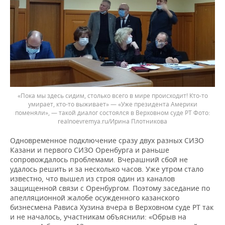
«Пока мы здесь сидим, столько всего в мире происходит! Кто-то
умирает, кто-то выживает» — «Уже президента Америки
поменяли», — такой диалог состоялся в Верховном суде РТ
realnoevremya.ru/Ирина Плотникова
Одновременное подключение сразу двух разных СИЗО
Казани и первого СИЗО Оренбурга и раньше
сопровождалось проблемами. Вчерашний сбой не
удалось решить и за несколько часов. Уже утром стало
известно, что вышел из строя один из каналов
защищенной связи с Оренбургом. Поэтому заседание по
апелляционной жалобе осужденного казанского
бизнесмена Рависа Хузина вчера в Верховном суде РТ так
и не началось, участникам объяснили: «Обрыв на