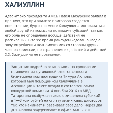
ХАЛИУЛЛИН
Адвокат экс-президента АМСБ Павел Мазуренко заявил в
прениях, что при анализе приговора создается
впечатление, будто «на месте Халиуллина мог оказаться
любой другой из комиссии по выдаче субсидий, так как
его роль не определена вообще, действия не
расписаны». В то же время райсудом «сделан вывод о
злоупотреблении полномочиями» со стороны других
членов комиссии, но «сравнения их действий и действий
Х.Х. Халиуллина не проведено».
Защитник подробно остановился на хронологии
привлечения к уголовной ответственности
бизнесмена-компьютерщика Тимура Аюпова,
который был помощником Халиуллина в
Ассоциации и также входил в состав той самой
конкурсной комиссии. 4 октября 2016-го МВД
Татарстана возбуждает дело о хищениях субсидий
в 1—3 млн рублей на оплату лизинговых договоров
тех, кто начинает и развивает свое дело. Через два
дня Аюпова задерживают в офисе АМСБ. «Он