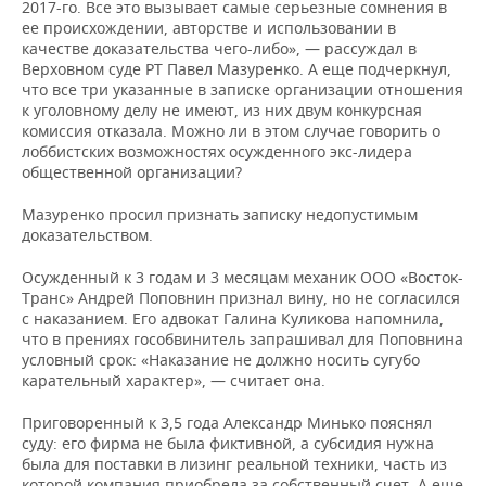
2017-го. Все это вызывает самые серьезные сомнения в
ее происхождении, авторстве и использовании в
качестве доказательства чего-либо», — рассуждал в
Верховном суде РТ Павел Мазуренко. А еще подчеркнул,
что все три указанные в записке организации отношения
к уголовному делу не имеют, из них двум конкурсная
комиссия отказала. Можно ли в этом случае говорить о
лоббистских возможностях осужденного экс-лидера
общественной организации?
Мазуренко просил признать записку недопустимым
доказательством.
Осужденный к 3 годам и 3 месяцам механик ООО «Восток-
Транс» Андрей Поповнин признал вину, но не согласился
с наказанием. Его адвокат Галина Куликова напомнила,
что в прениях гособвинитель запрашивал для Поповнина
условный срок: «Наказание не должно носить сугубо
карательный характер», — считает она.
Приговоренный к 3,5 года Александр Минько пояснял
суду: его фирма не была фиктивной, а субсидия нужна
была для поставки в лизинг реальной техники, часть из
которой компания приобрела за собственный счет. А еще