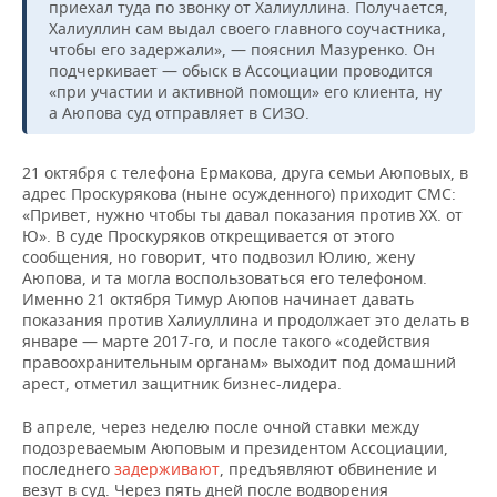
приехал туда по звонку от Халиуллина. Получается,
Халиуллин сам выдал своего главного соучастника,
чтобы его задержали», — пояснил Мазуренко. Он
подчеркивает — обыск в Ассоциации проводится
«при участии и активной помощи» его клиента, ну
а Аюпова суд отправляет в СИЗО.
21 октября с телефона Ермакова, друга семьи Аюповых, в
адрес Проскурякова (ныне осужденного) приходит СМС:
«Привет, нужно чтобы ты давал показания против ХХ. от
Ю». В суде Проскуряков открещивается от этого
сообщения, но говорит, что подвозил Юлию, жену
Аюпова, и та могла воспользоваться его телефоном.
Именно 21 октября Тимур Аюпов начинает давать
показания против Халиуллина и продолжает это делать в
январе — марте 2017-го, и после такого «содействия
правоохранительным органам» выходит под домашний
арест, отметил защитник бизнес-лидера.
В апреле, через неделю после очной ставки между
подозреваемым Аюповым и президентом Ассоциации,
последнего
задерживают
, предъявляют обвинение и
везут в суд. Через пять дней после водворения