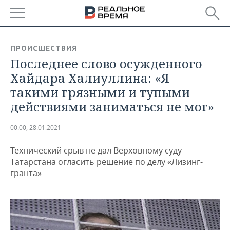
РЕГИОНЫ
ПРОИСШЕСТВИЯ
Последнее слово осужденного
БАШКОРТОСТАН
НОВОСТИ
Хайдара Халиуллина: «Я
ТАТАРСТАН
АНАЛИТИКА
такими грязными и тупыми
действиями заниматься не мог»
УДМУРТИЯ
НОВОСТИ АНАЛИТИКИ
ЭКОНОМИКА
00:00, 28.01.2021
ДЕКЛАРАЦИИ О ДОХОДАХ
НОВОСТИ ЭКОНОМИКИ
ПРОМЫШЛЕННОСТЬ
Технический срыв не дал Верховному суду
КОРОЛИ ГОСЗАКАЗА ПФО
ФИНАНСЫ
НОВОСТИ
НЕДВИЖИМОСТЬ
Татарстана огласить решение по делу «Лизинг-
ПРОМЫШЛЕННОСТИ
гранта»
ВУЗЫ ТАТАРСТАНА
БАНКИ
НОВОСТИ НЕДВИЖИМОСТИ
АВТО
АГРОПРОМ
КОМУ ПРИНАДЛЕЖАТ
БЮДЖЕТ
НОВОСТИ АВТО
БИЗНЕС
ТОРГОВЫЕ ЦЕНТРЫ
МАШИНОСТРОЕНИЕ
ТАТАРСТАНА
ИНВЕСТИЦИИ
НОВОСТИ БИЗНЕСА
ТЕХНОЛОГИИ