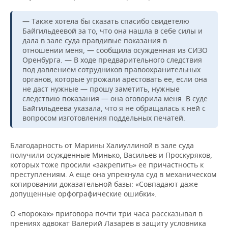
— Также хотела бы сказать спасибо свидетелю
Байгильдеевой за то, что она нашла в себе силы и
дала в зале суда правдивые показания в
отношении меня, — сообщила осужденная из СИЗО
Оренбурга. — В ходе предварительного следствия
под давлением сотрудников правоохранительных
органов, которые угрожали арестовать ее, если она
не даст нужные — прошу заметить, нужные
следствию показания — она оговорила меня. В суде
Байгильдеева указала, что я не обращалась к ней с
вопросом изготовления поддельных печатей.
Благодарность от Марины Халиуллиной в зале суда
получили осужденные Минько, Васильев и Проскуряков,
которых тоже просили «закрепить» ее причастность к
преступлениям. А еще она упрекнула суд в механическом
копировании доказательной базы: «Совпадают даже
допущенные орфографические ошибки».
О «пороках» приговора почти три часа рассказывал в
прениях адвокат Валерий Лазарев в защиту условника