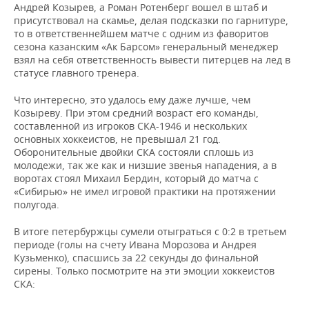
ВОДНЫЕ ВИДЫ СПОРТА
ОБРАЗОВАНИЕ
Андрей Козырев, а Роман Ротенберг вошел в штаб и
присутствовал на скамье, делая подсказки по гарнитуре,
то в ответственнейшем матче с одним из фаворитов
ХОККЕЙ С МЯЧОМ
ПРОИСШЕСТВИЯ
сезона казанским «Ак Барсом» генеральный менеджер
взял на себя ответственность вывести питерцев на лед в
статусе главного тренера.
Что интересно, это удалось ему даже лучше, чем
Козыреву. При этом средний возраст его команды,
составленной из игроков СКА-1946 и нескольких
основных хоккеистов, не превышал 21 год.
Оборонительные двойки СКА состояли сплошь из
молодежи, так же как и низшие звенья нападения, а в
воротах стоял Михаил Бердин, который до матча с
«Сибирью» не имел игровой практики на протяжении
полугода.
В итоге петербуржцы сумели отыграться с 0:2 в третьем
периоде (голы на счету Ивана Морозова и Андрея
Кузьменко), спасшись за 22 секунды до финальной
сирены. Только посмотрите на эти эмоции хоккеистов
СКА: