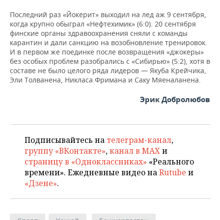
Последний раз «Йокерит» выходил на лед аж 9 сентября,
когда крупно обыграл «Нефтехимик» (6:0). 20 сентября
финские органы здравоохранения сняли с команды
карантин и дали санкцию на возобновление тренировок.
И в первом же поединке после возвращения «джокеры»
без особых проблем разобрались с «Сибирью» (5:2), хотя в
составе не было целого ряда лидеров — Якуба Крейчика,
Эли Толванена, Никласа Фримана и Саку Мяеналанена.
Эрик Добролюбов
Подписывайтесь на
телеграм-канал
,
группу «ВКонтакте»
,
канал в MAX
и
страницу в «Одноклассниках»
«Реального
времени». Ежедневные видео на
Rutube
и
«Дзене»
.