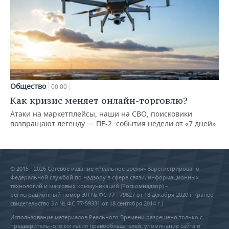
Общество
00:00
Как кризис меняет онлайн-торговлю?
Атаки на маркетплейсы, наши на СВО, поисковики
возвращают легенду — ПЕ-2: события недели от «7 дней»
© 2015 - 2026 Сетевое издание «Реальное время» Зарегистрировано
Федеральной службой по надзору в сфере связи, информационных
технологий и массовых коммуникаций (Роскомнадзор) –
регистрационный номер ЭЛ № ФС 77 - 79627 от 18 декабря 2020 г. (ранее
свидетельство Эл № ФС 77-59331 от 18 сентября 2014 г.)
Использование материалов Реального Времени разрешено только с
предварительного согласия правообладателей, упоминание сайта и