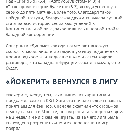
над «Сибирью» (5:4), «Автомобилистом» (4:3) и
«Трактором» в серии буллитов (3:2), доведя успешную
серию до пяти матчей. Более того, благодаря такой
победной поступи, белорусская дружина выдала лучший
старт за всю историю своих выступлений в
Континентальной лиге, закрепившись в первой тройке
Западной конференции.
Соперники «Динамо» как один отмечают высокую
скорость, мобильность и атакующую игру подопечных
Крейга Вудкрофта. А ведь еще в мае и летом ходили
разговоры, что канадца в будущем сезоне в команде не
будет.
«ЙОКЕРИТ» ВЕРНУЛСЯ В ЛИГУ
«Йокерит», между тем, таки вышел из карантина и
продолжил сезон в КХЛ. Хотя его начало нельзя назвать
приятным для финнов. Сначала схватили «технарь» за
неявку на матч в Минске, потом решили запереться дома
на 2 недели и ни с кем не играть, из-за чего лига была
вынуждена разрешить «шутам» перенос пяти игр
подряд.