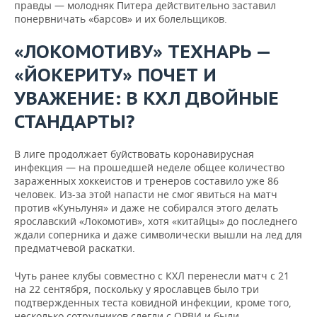
правды — молодняк Питера действительно заставил
понервничать «барсов» и их болельщиков.
«ЛОКОМОТИВУ» ТЕХНАРЬ —
«ЙОКЕРИТУ» ПОЧЕТ И
УВАЖЕНИЕ: В КХЛ ДВОЙНЫЕ
СТАНДАРТЫ?
В лиге продолжает буйствовать коронавирусная
инфекция — на прошедшей неделе общее количество
зараженных хоккеистов и тренеров составило уже 86
человек. Из-за этой напасти не смог явиться на матч
против «Куньлуня» и даже не собирался этого делать
ярославский «Локомотив», хотя «китайцы» до последнего
ждали соперника и даже символически вышли на лед для
предматчевой раскатки.
Чуть ранее клубы совместно с КХЛ перенесли матч с 21
на 22 сентября, поскольку у ярославцев было три
подтвержденных теста ковидной инфекции, кроме того,
несколько сотрудников слегли с ОРВИ и были