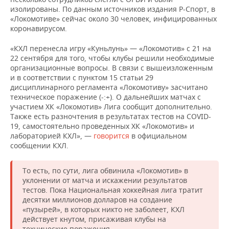
изолированы. По данным источников издания Р-Спорт, в
«Локомотиве» сейчас около 30 человек, инфицированных
коронавирусом.
«КХЛ перенесла игру «Куньлунь» — «Локомотив» с 21 на
22 сентября для того, чтобы клубы решили необходимые
организационные вопросы. В связи с вышеизложенным
и в соответствии с пунктом 15 статьи 29
дисциплинарного регламента «Локомотиву» засчитано
техническое поражение (-:+). О дальнейших матчах с
участием ХК «Локомотив» Лига сообщит дополнительно.
Также есть разночтения в результатах тестов на COVID-
19, самостоятельно проведенных ХК «Локомотив» и
лабораторией КХЛ», —
говорится
в официальном
сообщении КХЛ.
То есть, по сути, лига обвинила «Локомотив» в
уклонении от матча и искажении результатов
тестов. Пока Национальная хоккейная лига тратит
десятки миллионов долларов на создание
«пузырей», в которых никто не заболеет, КХЛ
действует кнутом, присаживая клубы на
технические поражения.