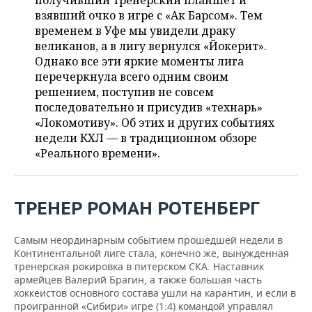
получивший тренерский планшет и
НЕФТЕХИМИЯ
взявший очко в игре с «Ак Барсом». Тем
РОЗНИЧНАЯ ТОРГОВЛЯ
НОВОСТИ ТЕХНОЛОГИЙ
МЕРОПРИЯТИЯ
временем в Уфе мы увидели драку
НЕФТЬ
великанов, а в лигу вернулся «Йокерит».
ТРАНСПОРТ
IT
НОВОСТИ МЕРОПРИЯТИЙ
СПОРТ
Однако все эти яркие моменты лига
ОПК
перечеркнула всего одним своим
УСЛУГИ
МЕДИА
ВЫЕЗДНАЯ РЕДАКЦИЯ
НОВОСТИ СПОРТА
ОБЩЕСТВО
решением, поступив не совсем
ЭНЕРГЕТИКА
последовательно и присудив «технарь»
ТЕЛЕКОММУНИКАЦИИ
БИЗНЕС-БРАНЧИ
ФУТБОЛ
НОВОСТИ ОБЩЕСТВА
«Локомотиву». Об этих и других событиях
ФОТОГАЛЕРЕЯ
недели КХЛ — в традиционном обзоре
«Реального времени».
ONLINE-КОНФЕРЕНЦИИ
ХОККЕЙ
ВЛАСТЬ
СЮЖЕТЫ
ОТКРЫТАЯ ЛЕКЦИЯ
БАСКЕТБОЛ
ИНФРАСТРУКТУРА
СПРАВОЧНИК
ТРЕНЕР РОМАН РОТЕНБЕРГ
ВОЛЕЙБОЛ
ИСТОРИЯ
СПИСОК ПЕРСОН
ПОЛНАЯ ВЕРСИЯ
Самым неординарным событием прошедшей недели в
КИБЕРСПОРТ
КУЛЬТУРА
СПИСОК КОМПАНИЙ
Континентальной лиге стала, конечно же, вынужденная
тренерская рокировка в питерском СКА. Наставник
армейцев Валерий Брагин, а также большая часть
ФИГУРНОЕ КАТАНИЕ
МЕДИЦИНА
хоккеистов основного состава ушли на карантин, и если в
проигранной «Сибири» игре (1:4) командой управлял