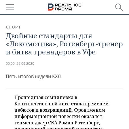
РЕГИОНЫ
СПОРТ
Двойные стандарты для
БАШКОРТОСТАН
НОВОСТИ
«Локомотива», Ротенберг-тренер
ТАТАРСТАН
АНАЛИТИКА
и битва гренадеров в Уфе
УДМУРТИЯ
НОВОСТИ АНАЛИТИКИ
ЭКОНОМИКА
00:00, 29.09.2020
ДЕКЛАРАЦИИ О ДОХОДАХ
НОВОСТИ ЭКОНОМИКИ
ПРОМЫШЛЕННОСТЬ
Пять итогов недели КХЛ
КОРОЛИ ГОСЗАКАЗА ПФО
ФИНАНСЫ
НОВОСТИ
НЕДВИЖИМОСТЬ
ПРОМЫШЛЕННОСТИ
Прошедшая семидневка в
ВУЗЫ ТАТАРСТАНА
БАНКИ
НОВОСТИ НЕДВИЖИМОСТИ
АВТО
Континентальной лиге стала временем
АГРОПРОМ
дебютов и возвращений. Фронтменом
КОМУ ПРИНАДЛЕЖАТ
БЮДЖЕТ
НОВОСТИ АВТО
БИЗНЕС
информационной повестки оказался
ТОРГОВЫЕ ЦЕНТРЫ
МАШИНОСТРОЕНИЕ
ТАТАРСТАНА
генменеджер СКА Роман Ротенберг,
ИНВЕСТИЦИИ
НОВОСТИ БИЗНЕСА
ТЕХНОЛОГИИ