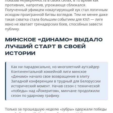
показав неуверенность в своих силах, в то время как
противник, напротив, угрожающе сближался.
Полученный уфимцем нокаутирующий хук стал логичным
исходом проигранной битвы взглядов. Тем не менее даже
такая схватка стала большим событием для КХЛ — лиге
явно не хватает гренадерских боев, способных завести
публику.
МИНСКОЕ «ДИНАМО» ВЫДАЛО
ЛУЧШИЙ СТАРТ В СВОЕЙ
ИСТОРИИ
Как ни парадоксально, но многолетний аутсайдер
Континентальной хоккейной лиги минское
«Динамо» начало свое возвращение в элиту
Западной конференции в трудный для Белоруссии
исторический момент. Начав сезон с технической
«победы» над «Йокеритом», минчане продолжили
сезон по ударному графику.
Только за прошедшую неделю «зубры» одержали победы