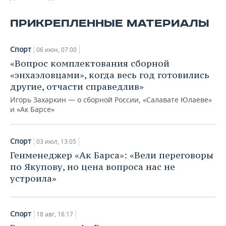
ВОДНЫЕ ВИДЫ СПОРТА
ОБРАЗОВАНИЕ
ПРИКРЕПЛЕННЫЕ МАТЕРИАЛЫ
ХОККЕЙ С МЯЧОМ
ПРОИСШЕСТВИЯ
Спорт
06 июн, 07:00
«Вопрос комплектования сборной
«энхаэловцами», когда весь год готовились
другие, отчасти справедлив»
Игорь Захаркин — о сборной России, «Салавате Юлаеве»
и «Ак Барсе»
Спорт
03 июл, 13:05
Генменеджер «Ак Барса»: «Вели переговоры
по Якупову, но цена вопроса нас не
устроила»
Спорт
18 авг, 16:17