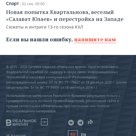
Спорт
02 сен, 00:00
Новая попытка Квартальнова, веселый
«Салават Юлаев» и перестройка на Западе
Сюжеты и интриги 13-го сезона КХЛ
Если вы нашли ошибку,
напишите нам
© 2015 - 2026 Сетевое издание «Реальное время» Зарегистрировано
Федеральной службой по надзору в сфере связи, информационных
технологий и массовых коммуникаций (Роскомнадзор) –
регистрационный номер ЭЛ № ФС 77 - 79627 от 18 декабря 2020 г. (ранее
свидетельство Эл № ФС 77-59331 от 18 сентября 2014 г.)
Использование материалов Реального Времени разрешено только с
предварительного согласия правообладателей, упоминание сайта и
прямая гиперссылка обязательны при частичном или полном
воспроизведении материалов.
18+
RU
EN