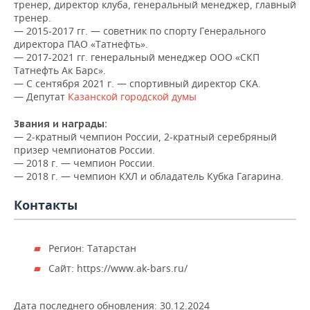
НЕФТЕХИМИЯ
тренер, директор клуба, генеральный менеджер, главный
тренер.
РОЗНИЧНАЯ ТОРГОВЛЯ
НОВОСТИ ТЕХНОЛОГИЙ
МЕРОПРИЯТИЯ
— 2015-2017 гг. — советник по спорту Генерального
НЕФТЬ
директора ПАО «Татнефть».
— 2017-2021 гг. генеральный менеджер ООО «СКП
ТРАНСПОРТ
IT
НОВОСТИ МЕРОПРИЯТИЙ
СПОРТ
ОПК
Татнефть Ак Барс».
— С сентября 2021 г. — спортивный директор СКА.
УСЛУГИ
МЕДИА
ВЫЕЗДНАЯ РЕДАКЦИЯ
НОВОСТИ СПОРТА
ОБЩЕСТВО
— Депутат
Казанской городской думы
ЭНЕРГЕТИКА
ТЕЛЕКОММУНИКАЦИИ
БИЗНЕС-БРАНЧИ
ФУТБОЛ
НОВОСТИ ОБЩЕСТВА
ФОТОГАЛЕРЕЯ
Звания и награды:
— 2-кратный чемпион России, 2-кратный серебряный
призер чемпионатов России.
ONLINE-КОНФЕРЕНЦИИ
ХОККЕЙ
ВЛАСТЬ
СЮЖЕТЫ
— 2018 г. — чемпион России.
— 2018 г. — чемпион КХЛ и обладатель Кубка Гагарина.
ОТКРЫТАЯ ЛЕКЦИЯ
БАСКЕТБОЛ
ИНФРАСТРУКТУРА
СПРАВОЧНИК
Контакты
ВОЛЕЙБОЛ
ИСТОРИЯ
СПИСОК ПЕРСОН
ПОЛНАЯ ВЕРСИЯ
КИБЕРСПОРТ
КУЛЬТУРА
СПИСОК КОМПАНИЙ
Регион: Татарстан
Сайт: https://www.ak-bars.ru/
ФИГУРНОЕ КАТАНИЕ
МЕДИЦИНА
Дата последнего обновления:
30.12.2024