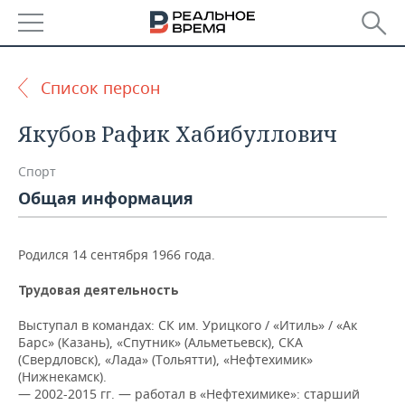
РЕГИОНЫ
Список персон
БАШКОРТОСТАН
НОВОСТИ
Якубов Рафик Хабибуллович
ТАТАРСТАН
АНАЛИТИКА
Спорт
УДМУРТИЯ
НОВОСТИ АНАЛИТИКИ
ЭКОНОМИКА
Общая информация
ДЕКЛАРАЦИИ О ДОХОДАХ
НОВОСТИ ЭКОНОМИКИ
ПРОМЫШЛЕННОСТЬ
Родился 14 сентября 1966 года.
КОРОЛИ ГОСЗАКАЗА ПФО
ФИНАНСЫ
НОВОСТИ
НЕДВИЖИМОСТЬ
ПРОМЫШЛЕННОСТИ
Трудовая деятельность
ВУЗЫ ТАТАРСТАНА
БАНКИ
НОВОСТИ НЕДВИЖИМОСТИ
АВТО
Выступал в командах: СК им. Урицкого / «Итиль» / «Ак
АГРОПРОМ
Барс» (Казань), «Спутник» (Альметьевск), СКА
КОМУ ПРИНАДЛЕЖАТ
БЮДЖЕТ
НОВОСТИ АВТО
БИЗНЕС
(Свердловск), «Лада» (Тольятти), «Нефтехимик»
ТОРГОВЫЕ ЦЕНТРЫ
МАШИНОСТРОЕНИЕ
(Нижнекамск).
ТАТАРСТАНА
— 2002-2015 гг. — работал в «Нефтехимике»: старший
ИНВЕСТИЦИИ
НОВОСТИ БИЗНЕСА
ТЕХНОЛОГИИ