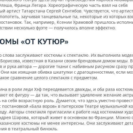
Флэша, Франца Легара. Хореографическую часть взял на себя
й артист Татарстана Сергей Сентябов. Чувствуется, что артис
попотеть, заучивая танцевальные па, некоторые из которых вз
постановок. Так, например, Ксении Храмовой пришлось исполн
йствии несколько фуэте — получилось вполне эффектно.
ЮМЫ «ОТ КУТЮР»
о слова заслуживают костюмы к спектаклю. Их выполнила моде
 Борисова, известная в Казани своим брендовым домом моды. В
ся и рука автора — дорогие ткани с набивным рисунком сразу 
 Они как изящная обивка шкатулки с драгоценностями, если м
акое сравнение целого спектакля с предметом.
ина в роли леди Хэф переодевается дважды, и оба раза костюм
ают ее фигуру — да так, что вызывает удивление желание актр
на себя возрастную роль. Думается, что здесь уместно провес
с постановкой «Бала воров» в питерском Театре музыкальной к
оду. Авторы спектакля пригласили к работе над костюмами худ
ндрея Шарова, который живет в основном во Франции. Можно 
 казанские костюмы не менее интересны. Они заслуживают дет
ния в театральный бинокль.