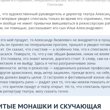
о время его «приемки», генерального прогона. Фото
realnoevremya.r
Платонова
, что художественный руководитель и директор театра Алексан
 впервые увидел спектакль только во время его «приемки», ге
Он вообще не имеет привычки вмешиваться в режиссерскую раб
м, ни помощью, рассказывает его сын Илья Александрович:
это мой продукт, то Александр Яковлевич не внедряется в проц
кль он принял на генеральном прогоне, пришел и увидел готов
ат. Он сказал, что счастлив — а особенно тем, что к спектаклю
асался. Поверьте, то, что у нас общая фамилия, никак не влияе
 Его похвала, это знают многие, дорогого стоит. К слову, сам на 
пектакле я не выйду. Здесь я четко разграничиваю зоны
твенности: актер и режиссер — кардинально разные профессии
 другое архисложно, ведь актер зациклен, прежде всего, на себе,
ер должен видеть целое. О гастролях и фестивальной жизни «Б
 пока говорить рано — радует уже то, что мы можем показать ег
, что зрители придут и театр открыт. Но то, что спектакль про
в репертуар театра, могу сказать точно.
ИТЫЕ МОНАШКИ И СКУЧАЮЩАЯ