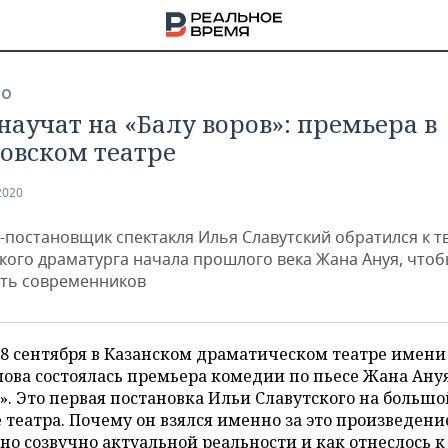
ВО
научат на «Балу воров»: премьера в
овском театре
2020
-постановщик спектакля Илья Славутский обратился к т
кого драматурга начала прошлого века Жана Ануя, что
ть современников
18 сентября в Казанском драматическом театре имени 
ова состоялась премьера комедии по пьесе Жана Ану
НА
». Это первая постановка Ильи Славутского на большо
 театра. Почему он взялся именно за это произведение
но созвучно актуальной реальности и как отнеслось к