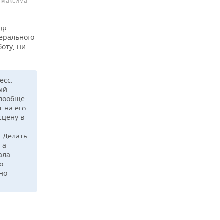
u/Максима
др
нерального
оту, ни
есс.
ый
 вообще
т на его
сцену в
. Делать
 а
ала
о
чно