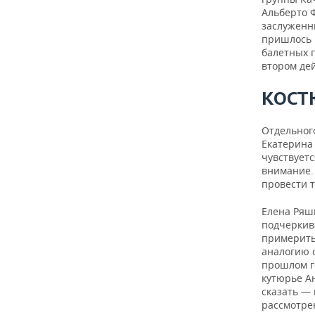
Альберто 
заслуженны
пришлось 
балетных 
втором де
КОСТ
Отдельног
Екатерина
чувствует
внимание.
провести т
Елена Ряш
подчеркив
примерить 
аналогию 
прошлом г
кутюрье А
сказать —
рассмотре