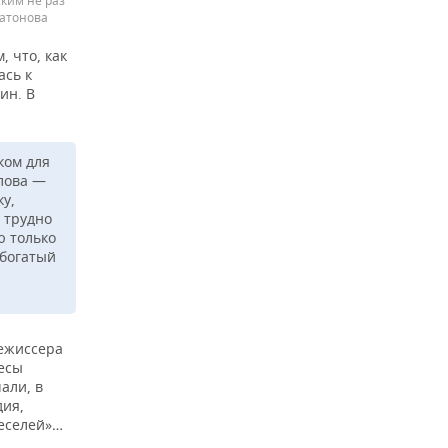
ким не раз
латонова
, что, как
ась к
ин. В
ком для
слова —
ку,
 трудно
ю только
 богатый
режиссера
есы
али, в
дия,
веселей»…