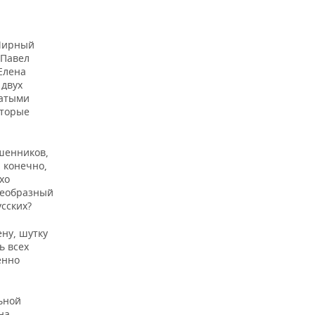
 Мирный
(Павел
Елена
 двух
гатыми
оторые
шенников,
, конечно,
хо
оеобразный
сских?
ну, шутку
ь всех
енно
ьной
на,