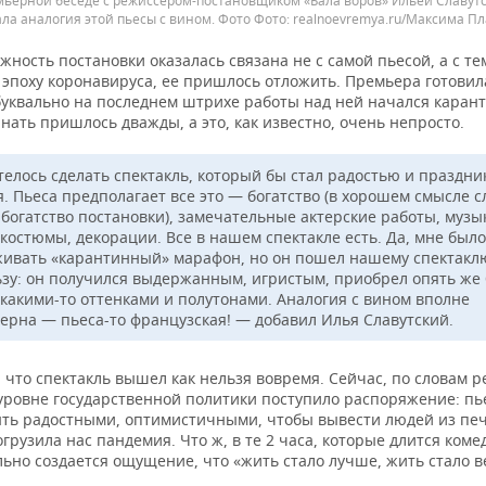
мьерной беседе с режиссером-постановщиком «Бала воров» Ильей Славутс
ла аналогия этой пьесы с вином. Фото
realnoevremya.ru/Максима П
жность постановки оказалась связана не с самой пьесой, а с тем
 эпоху коронавируса, ее пришлось отложить. Премьера готовил
буквально на последнем штрихе работы над ней начался карант
нать пришлось дважды, а это, как известно, очень непросто.
телось сделать спектакль, который бы стал радостью и праздни
я. Пьеса предполагает все это — богатство (в хорошем смысле 
 богатство постановки), замечательные актерские работы, музы
 костюмы, декорации. Все в нашем спектакле есть. Да, мне было
ивать «карантинный» марафон, но он пошел нашему спектакл
ьзу: он получился выдержанным, игристым, приобрел опять же
с какими-то оттенками и полутонами. Аналогия с вином вполне
ерна — пьеса-то французская! — добавил Илья Славутский.
 что спектакль вышел как нельзя вовремя. Сейчас, по словам 
 уровне государственной политики поступило распоряжение: пь
ть радостными, оптимистичными, чтобы вывести людей из печ
грузила нас пандемия. Что ж, в те 2 часа, которые длится коме
льно создается ощущение, что «жить стало лучше, жить стало 