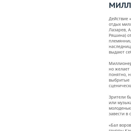
МИЛЛ
Действие 
отдых мил
Лазарев, 
Ряшина) от
племянниц
наследниц
выдают се
Миллионер
но желает 
понятно, н
выбритые 
сценическ
Зрители б
или музыка
молоденьк
завести в 
«Бал воро
группы Ка