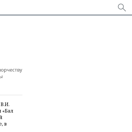
ворчеству
бы
В.И.
я «Бал
й
, в