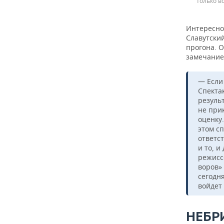
только в
Интересно
Славутский
прогона. 
замечание
— Если 
Спекта
результ
не прик
оценку.
этом с
ответс
и то, и
режисс
воров»
сегодня
войдет 
НЕБР