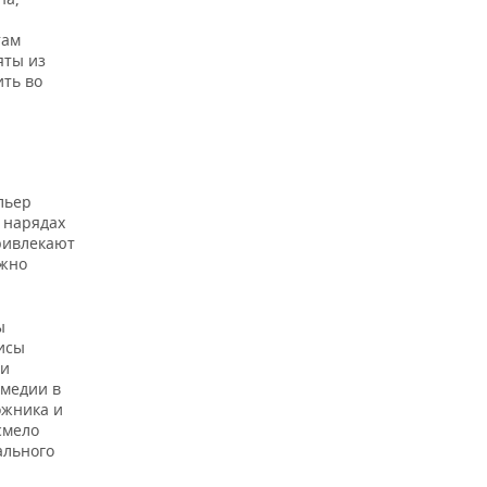
там
яты из
ить во
льер
 нарядах
привлекают
ожно
ы
исы
ти
омедии в
ожника и
смело
ального