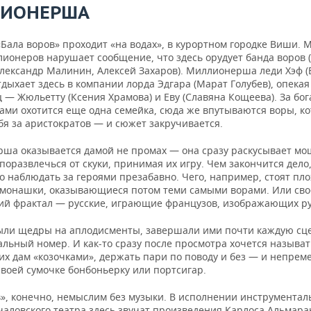
ИОНЕРША
«Бала воров» проходит «на водах», в курортном городке Виши.
лионеров нарушает сообщение, что здесь орудует банда воров 
Александр Малинин, Алексей Захаров). Миллионерша леди Хэф (
дыхает здесь в компании лорда Эдгара (Марат Голубев), опекая
 — Жюльетту (Ксения Храмова) и Еву (Славяна Кощеева). За бо
ами охотится еще одна семейка, сюда же впутываются воры, к
бя за аристократов — и сюжет закручивается.
ша оказывается дамой не промах — она сразу раскусывает мо
поразвлечься от скуки, принимая их игру. Чем закончится дело
о наблюдать за героями презабавно. Чего, например, стоят пло
монашки, оказывающиеся потом теми самыми ворами. Или св
ий фрактал — русские, играющие французов, изображающих ру
ыли щедры на аплодисменты, завершали ими почти каждую сце
льный номер. И как-то сразу после просмотра хочется называт
их дам «козочками», держать пари по поводу и без — и непрем
своей сумочке бонбоньерку или портсигар.
в», конечно, немыслим без музыки. В исполнении инструментал
чаловского театра здесь звучат произведения Карлоса Альмара