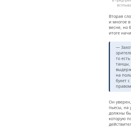
В предпре
всплыва
Вторая сло
и многое в
весне, но 
итоге начи
— Захо
зрител
то есть
танцы,
выдерж
на пол
букет 
правом
Он уверен,
пьесы, на
должны бы
которую по
действите