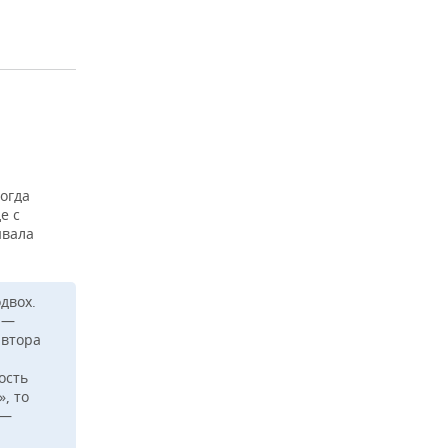
тогда
е с
ывала
двох.
 —
автора
ость
, то
 —