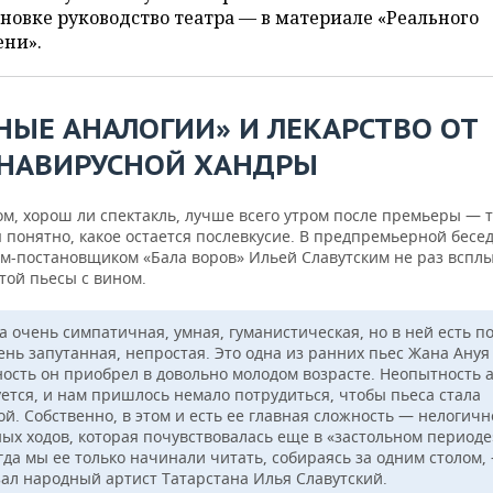
новке руководство театра — в материале «Реального
ени».
НЫЕ АНАЛОГИИ» И ЛЕКАРСТВО ОТ
НАВИРУСНОЙ ХАНДРЫ
ом, хорош ли спектакль, лучше всего утром после премьеры — 
 понятно, какое остается послевкусие. В предпремьерной бесед
м-постановщиком «Бала воров» Ильей Славутским не раз вспл
той пьесы с вином.
а очень симпатичная, умная, гуманистическая, но в ней есть по
ень запутанная, непростая. Это одна из ранних пьес Жана Ануя
ность он приобрел в довольно молодом возрасте. Неопытность 
уется, и нам пришлось немало потрудиться, чтобы пьеса стала
ой. Собственно, в этом и есть ее главная сложность — нелогичн
ых ходов, которая почувствовалась еще в «застольном периоде»
гда мы ее только начинали читать, собираясь за одним столом,
зал народный артист Татарстана Илья Славутский.