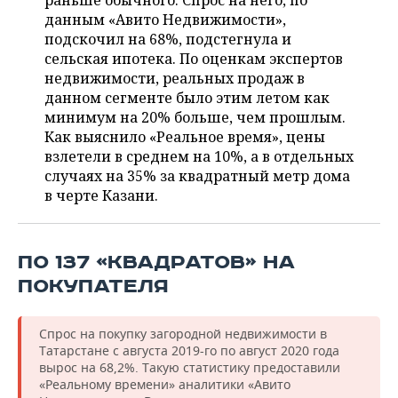
раньше обычного. Спрос на него, по
ВОДНЫЕ ВИДЫ СПОРТА
ОБРАЗОВАНИЕ
данным «Авито Недвижимости»,
подскочил на 68%, подстегнула и
ХОККЕЙ С МЯЧОМ
ПРОИСШЕСТВИЯ
сельская ипотека. По оценкам экспертов
недвижимости, реальных продаж в
данном сегменте было этим летом как
минимум на 20% больше, чем прошлым.
Как выяснило «Реальное время», цены
взлетели в среднем на 10%, а в отдельных
случаях на 35% за квадратный метр дома
в черте Казани.
ПО 137 «КВАДРАТОВ» НА
ПОКУПАТЕЛЯ
Спрос на покупку загородной недвижимости в
Татарстане с августа 2019-го по август 2020 года
вырос на 68,2%. Такую статистику предоставили
«Реальному времени» аналитики «Авито