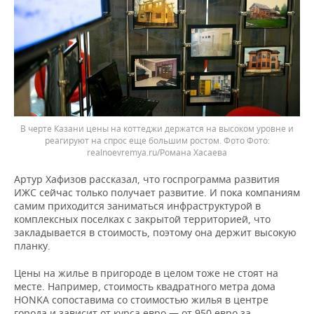
В черте Казани цены на коттеджи держатся на высоком уровне и
реагируют на спрос еще большим ростом. Фото
realnoevremya.ru/Романа Хасаева
Артур Хафизов рассказал, что госпрограмма развития
ИЖС сейчас только получает развитие. И пока компаниям
самим приходится заниматься инфраструктурой в
комплексных поселках с закрытой территорией, что
закладывается в стоимость, поэтому она держит высокую
планку.
Цены на жилье в пригороде в целом тоже не стоят на
месте. Например, стоимость квадратного метра дома
HONKA сопоставима со стоимостью жилья в центре
города и зависит от курса евро — от 950 евро за