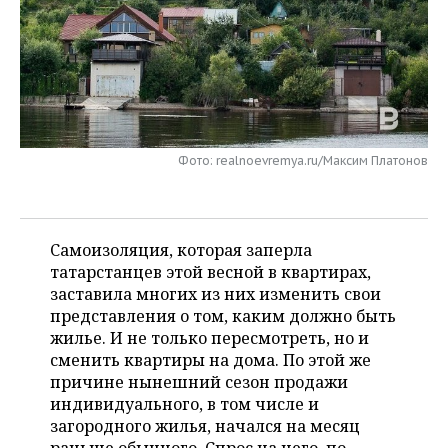
НЕФТЕХИМИЯ
РОЗНИЧНАЯ ТОРГОВЛЯ
НОВОСТИ ТЕХНОЛОГИЙ
МЕРОПРИЯТИЯ
НЕФТЬ
ТРАНСПОРТ
IT
НОВОСТИ МЕРОПРИЯТИЙ
СПОРТ
ОПК
УСЛУГИ
МЕДИА
ВЫЕЗДНАЯ РЕДАКЦИЯ
НОВОСТИ СПОРТА
ОБЩЕСТВО
ЭНЕРГЕТИКА
Фото: realnoevremya.ru/Максим Платонов
ТЕЛЕКОММУНИКАЦИИ
БИЗНЕС-БРАНЧИ
ФУТБОЛ
НОВОСТИ ОБЩЕСТВА
ФОТОГАЛЕРЕЯ
ONLINE-КОНФЕРЕНЦИИ
ХОККЕЙ
ВЛАСТЬ
СЮЖЕТЫ
Самоизоляция, которая заперла
ОТКРЫТАЯ ЛЕКЦИЯ
БАСКЕТБОЛ
ИНФРАСТРУКТУРА
СПРАВОЧНИК
татарстанцев этой весной в квартирах,
заставила многих из них изменить свои
ВОЛЕЙБОЛ
ИСТОРИЯ
СПИСОК ПЕРСОН
ПОЛНАЯ ВЕРСИЯ
представления о том, каким должно быть
жилье. И не только пересмотреть, но и
КИБЕРСПОРТ
КУЛЬТУРА
СПИСОК КОМПАНИЙ
сменить квартиры на дома. По этой же
причине нынешний сезон продажи
индивидуального, в том числе и
ФИГУРНОЕ КАТАНИЕ
МЕДИЦИНА
загородного жилья, начался на месяц