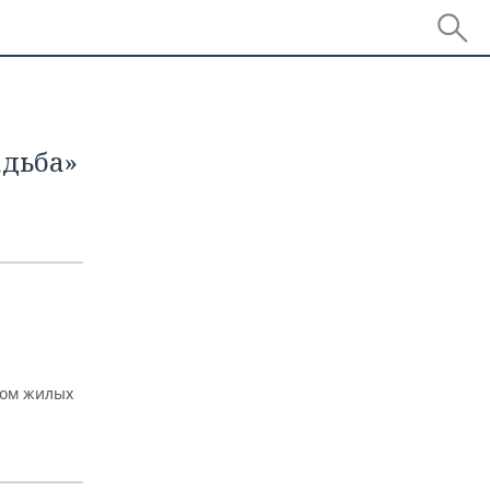
адьба»
вом жилых