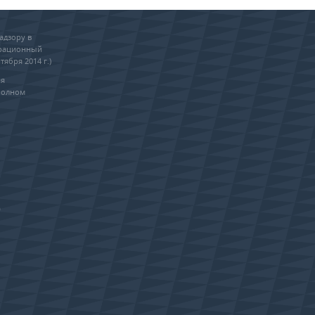
адзору в
трационный
тября 2014 г.)
ия
полном
0