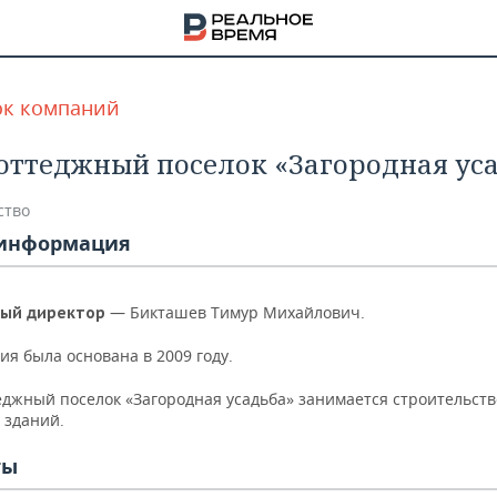
ок компаний
оттеджный поселок «Загородная ус
ство
информация
— Бикташев Тимур Михайлович.
ный директор
я была основана в 2009 году.
еджный поселок «Загородная усадьба» занимается строительст
 зданий.
НА
ты