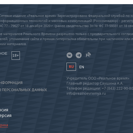
6 Сетевое издание «Реальное время» Зарегистрировано Федеральной службой по н
 информационных технологий и массовых коммуникаций (Роскомнадзор) – регис
 77 - 79627 от 18 декабря 2020 г. (ранее свидетельство Эл № ФС 77-59331 от 18 сен
е материалов Реального Времени разрешено только с предварительного соглас
елей, упоминание сайта и прямая гиперссылка обязательны при частичном или 
нии материалов.
18+
RU
EN
Учредитель ООО «Реальное время»
ИНФОРМАЦИЯ
Главный редактор Саушина А.А.
Телефон редакции: +7 (843) 222-90-8
О ПЕРСОНАЛЬНЫХ ДАННЫХ
info@realnoevremya.ru
рсия
версия