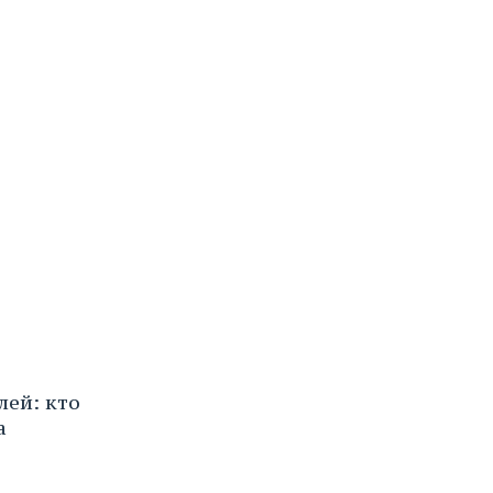
ей: кто
а