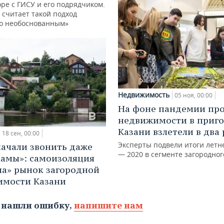
ре с ГИСУ и его подрядчиком.
 считает такой подход
о необоснованным»
Недвижимость
05 ноя, 00:00
На фоне пандемии пр
недвижимости в приг
Казани взлетели в два 
18 сен, 00:00
Эксперты подвели итоги летн
ачали звонить даже
— 2020 в сегменте загородно
ламы»: самоизоляция
ла» рынок загородной
имости Казани
 нашли ошибку,
напишите нам