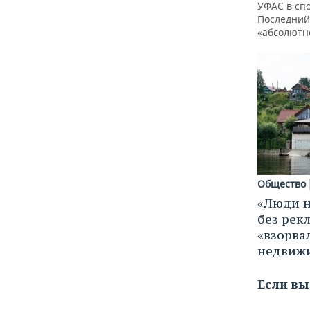
ВОДНЫЕ ВИДЫ СПОРТА
ОБРАЗОВАНИЕ
УФАС в спо
Последний
«абсолютн
ХОККЕЙ С МЯЧОМ
ПРОИСШЕСТВИЯ
Общество
«Люди н
без рек
«взорва
недвиж
Если вы