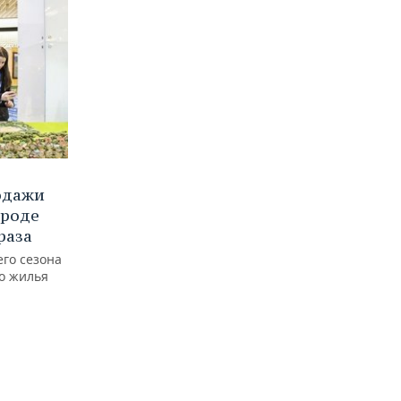
одажи
ороде
раза
его сезона
го жилья