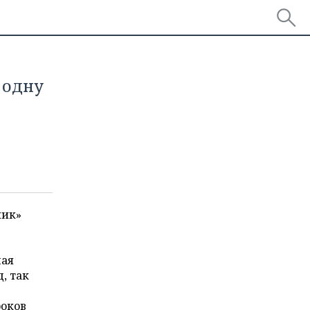
 одну
мик»
шая
д, так
роков