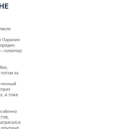
НЕ
умели
и
ья Паранин
Порядин
— голкипер
бки,
 потом за
печенный
рприз
х, и тоже
особенно
стов,
напрягался
е опытные