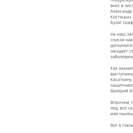
ВОДНЫЕ ВИДЫ СПОРТА
ОБРАЗОВАНИЕ
внес в ли
Александр
ХОККЕЙ С МЯЧОМ
ПРОИСШЕСТВИЯ
Костицын,
Булат Шаф
На наш зап
список нак
дополните
ожидает с
заболеван
Как оказал
выступающ
Касаткину,
защитнико
Валерий И
Впрочем, 
лед, все с
или нынеш
Вот в так