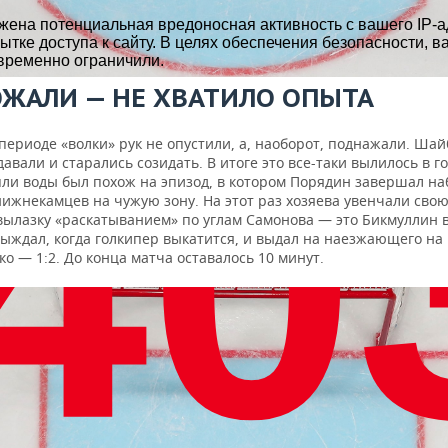
ОЖАЛИ — НЕ ХВАТИЛО ОПЫТА
периоде «волки» рук не опустили, а, наоборот, поднажали. Шай
давали и старались созидать. В итоге это все-таки вылилось в г
пли воды был похож на эпизод, в котором Порядин завершал на
нижнекамцев на чужую зону. На этот раз хозяева увенчали сво
вылазку «раскатыванием» по углам Самонова — это Бикмуллин 
выждал, когда голкипер выкатится, и выдал на наезжающего на
о — 1:2. До конца матча оставалось 10 минут.