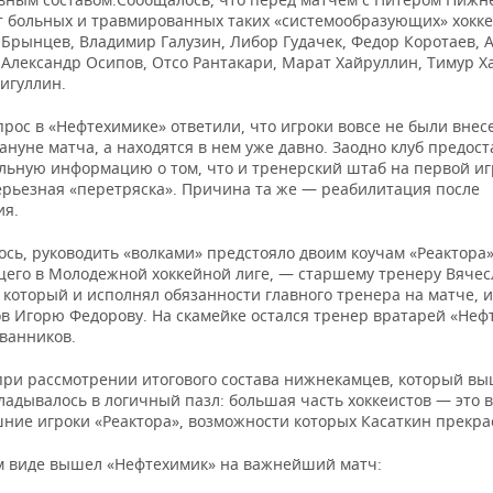
ст больных и травмированных таких «системообразующих» хокке
 Брынцев, Владимир Галузин, Либор Гудачек, Федор Коротаев, 
 Александр Осипов, Отсо Рантакари, Марат Хайруллин, Тимур Х
игуллин.
рос в «Нефтехимике» ответили, что игроки вовсе не были внес
ануне матча, а находятся в нем уже давно. Заодно клуб предос
льную информацию о том, что и тренерский штаб на первой иг
ерьезная «перетряска». Причина та же — реабилитация после
ия.
ось, руководить «волками» предстояло двоим коучам «Реактора»
его в Молодежной хоккейной лиге, — старшему тренеру Вячес
 который и исполнял обязанности главного тренера на матче, 
в Игорю Федорову. На скамейке остался тренер вратарей «Неф
ванников.
при рассмотрении итогового состава нижнекамцев, который вы
кладывалось в логичный пазл: большая часть хоккеистов — это
ние игроки «Реактора», возможности которых Касаткин прекрас
ом виде вышел «Нефтехимик» на важнейший матч: