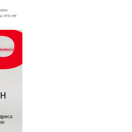
ких»
ы это не