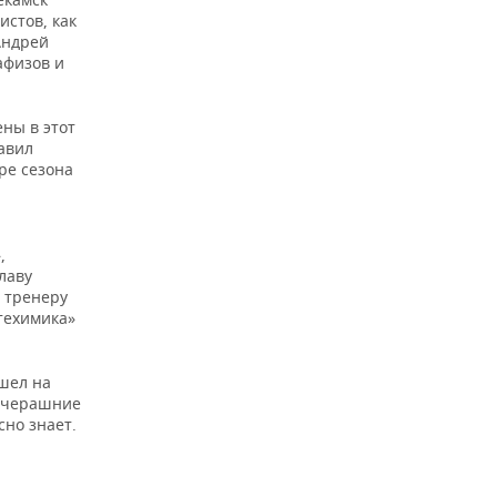
истов, как
Андрей
афизов и
ены в этот
тавил
ре сезона
,
лаву
и тренеру
техимика»
шел на
 вчерашние
но знает.