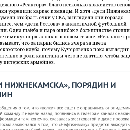
ежного «Реактора», благо несколько хоккеистов осно
аки укрепили каркас команды. И хотя «дети Нижнека
сумели отобрать очки у СКА, выглядели они гораздо
ннее, чем «дети Ростова» в аналогичной футбольной
ии. Одна шайба и пара ошибок в большинстве стоили
ехимику» первых очков в новом сезоне. «Реальное вр
азывает, что за парни бились вчера за цвета
екамского клуба, почему Кучерявенко пока выглядит
тельно в роли капитана и чего не хватило, чтобы за
у питерских армейцев.
И НИЖНЕКАМСКА», ПОРЯДИН И
ЛИН
бщения о том, что «волки» все еще не оправились от эпидемии
 команду 2 недели назад, появились в телеграм-каналах накан
формации там, конечно, оказалась жестковатой и даже провок
посыл заключался в том, что «Нефтехимику» придется выходить
вным составом.Сообщалось, что перед матчем с Питером Нижн