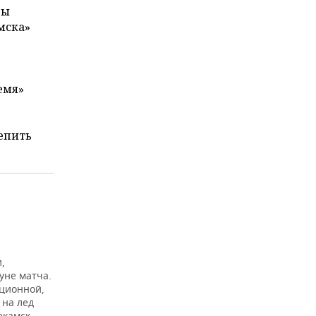
вы
мска»
емя»
цепить
,
уне матча.
ационной,
 на лед
екамск