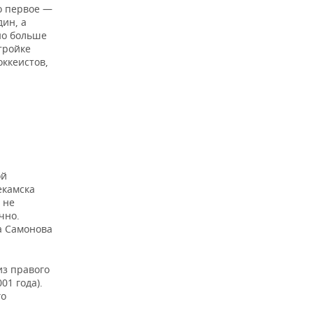
о первое —
дин, а
но больше
тройке
оккеистов,
ой
екамска
 не
чно.
а Самонова
из правого
01 года).
го