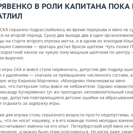
РЯВЕНКО В РОЛИ КАПИТАНА ПОКА 
АТЛИЛ
 СКА серьезно подрасслабились во время перерыва и явно не с
я на второй период. Сразу два выхода два в один организовал
ы на старте второго отрезка матча, и в одном из эпизодов Ил
рошил Самонова — вратарь достал бросок щитком. Чуть позже 
скоростной наскок на чужую зону мощным щелчком по центру 
ва выручил.
 игры СКА и вовсе стали нервничать, допустив две подряд оши
 к удалениям — сначала за превышение численного состава, а
ную игру Кирилла Марченко. «Молодняк» Нижнекамска явно
вал, что питерские топы вовсе не небожители. Однако новоис
лександр Кучерявенко тут же преподнес непозволительный сю
анде, допустив повторяющиеся детские ошибки на вбрасывания
 отдыхать за задержку игры.
хи для игрока столь серьезного возраста просто недопустимы, 
ь, что он носит нашивку, а в его команде полно молодых хоккеи
ассчитывают именно на его опыт. Петербургский клуб явно не 
периоде, и можно было этим пользоваться. Но когда даже таки