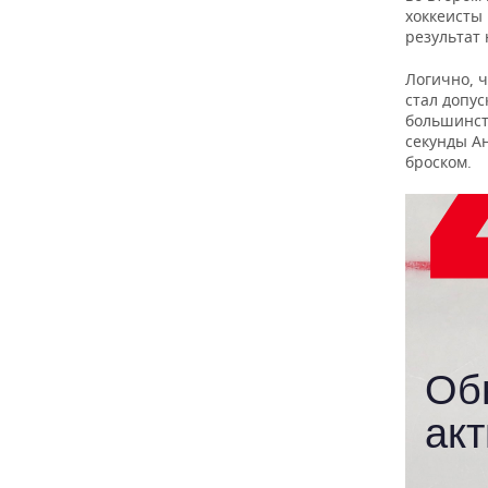
хоккеисты
результат 
Логично, 
стал допу
большинст
секунды А
броском.