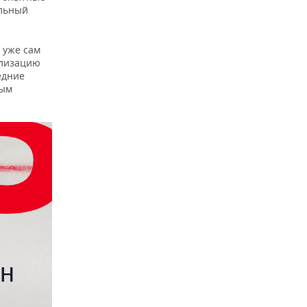
ельный
 уже сам
ализацию
едние
ным