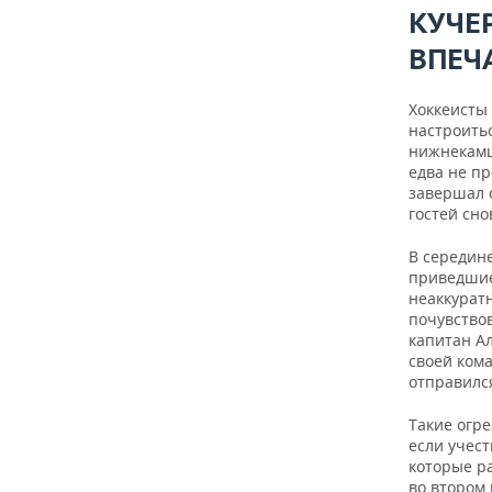
КУЧЕ
ВПЕЧ
Хоккеисты
настроитьс
нижнекамц
едва не п
завершал 
гостей сно
В середине
приведшие
неаккурат
почувство
капитан А
своей ком
отправился
Такие огре
если учест
которые р
во втором 