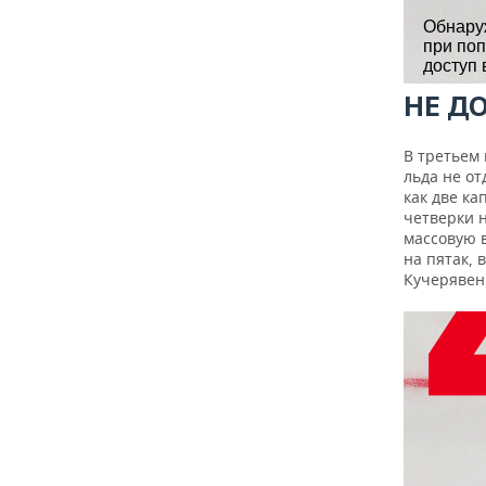
НЕ Д
В третьем 
льда не от
как две ка
четверки 
массовую 
на пятак, 
Кучерявенк