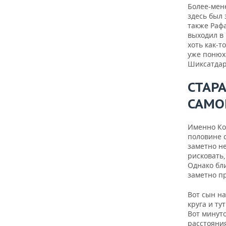
Более-мен
здесь был 
также Рафа
выходил в 
хоть как-
уже понюх
Шиксатдар
СТАР
САМО
Именно Ко
половине 
заметно н
рисковать,
Однако бли
заметно п
Вот сын на
круга и ту
Вот минуто
расстояни