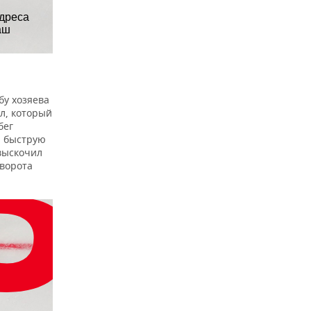
бу хозяева
ол, который
бег
ю быструю
выскочил
 ворота