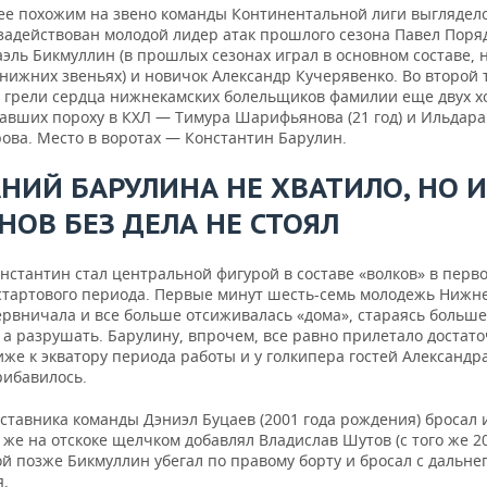
ее похожим на звено команды Континентальной лиги выглядел
задействован молодой лидер атак прошлого сезона Павел Поря
эль Бикмуллин (в прошлых сезонах играл в основном составе, 
нижних звеньях) и новичок Александр Кучерявенко. Во второй 
то грели сердца нижнекамских болельщиков фамилии еще двух х
авших пороху в КХЛ — Тимура Шарифьянова (21 год) и Ильдара
ова. Место в воротах — Константин Барулин.
АНИЙ БАРУЛИНА НЕ ХВАТИЛО, НО И
НОВ БЕЗ ДЕЛА НЕ СТОЯЛ
нстантин стал центральной фигурой в составе «волков» в перв
стартового периода. Первые минут шесть-семь молодежь Нижн
ервничала и все больше отсиживалась «дома», стараясь больше
 а разрушать. Барулину, впрочем, все равно прилетало достато
же к экватору периода работы и у голкипера гостей Александр
рибавилось.
ставника команды Дэниэл Буцаев (2001 года рождения) бросал 
т же на отскоке щелчком добавлял Владислав Шутов (с того же 20
й позже Бикмуллин убегал по правому борту и бросал с дальне
я.