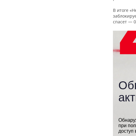
В итоге «Н
заблокируе
спасет — 0