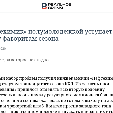
ехимик» полумолодежкой уступает
 фаворитам сезона
2020
е, за которое не стыдно
ый набор проблем получил нижнекамский «Нефтехи
 стартом тринадцатого сезона КХЛ. Из-за «вспышки
левания» пришлось отменять всю вторую половину
езонки, но и к началу регулярного чемпионата боль
НА
 основного состава оказалась не готова к выходу на ле
к и тренерский штаб. В матче против западного топа
лось в экстренном порядке выпускать вчерашних иг