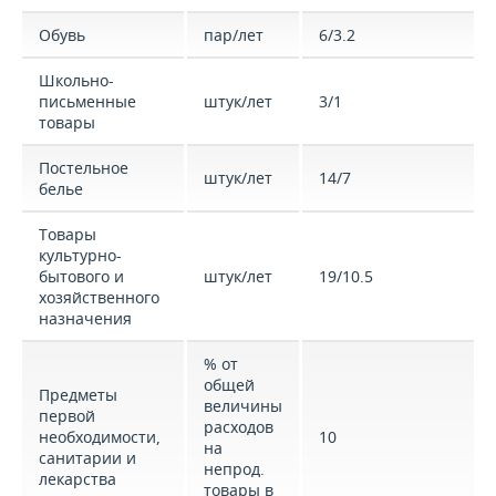
Обувь
пар/лет
6/3.2
Школьно-
письменные
штук/лет
3/1
товары
Постельное
штук/лет
14/7
белье
Товары
культурно-
бытового и
штук/лет
19/10.5
хозяйственного
назначения
% от
общей
Предметы
величины
первой
расходов
необходимости,
10
на
санитарии и
непрод.
лекарства
товары в