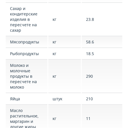
Сахар и
кондитерские
изделия в
кг
23.8
пересчете на
сахар
Мясопродукты
кг
58.6
Рыбопродукты
кг
18.5
Молоко и
молочные
продукты в
кг
290
пересчете на
молоко
Яйца
штук
210
Масло
растительное,
кг
11
маргарин и
другие жиры