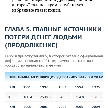
ВОДНЫЕ ВИДЫ СПОРТА
ОБРАЗОВАНИЕ
автора «Реальное время» публикует
избранные главы книги.
ХОККЕЙ С МЯЧОМ
ПРОИСШЕСТВИЯ
ГЛАВА 5. ГЛАВНЫЕ ИСТОЧНИКИ
ПОТЕРИ ДЕНЕГ ЛЮДЬМИ
(ПРОДОЛЖЕНИЕ)
Ниже я привожу таблицу, в которой указана официальная
инфляция, начиная с 1991 года (именно с этого года
государство начало вести ее учет).
ОФИЦИАЛЬНАЯ ИНФЛЯЦИЯ, ДЕКЛАРИРУЕМАЯ ГОСУДАРСТ
ГОД
1991
1992
1993
1994
1995
%
160.4
2508.8
840
214.8
131.6
ГОД
2000
2001
2002
2003
2004