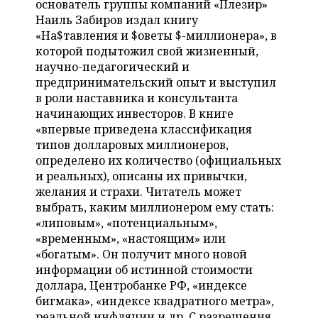
основатель группы компаний «Плезир»
НЕФТЕХИМИЯ
Наиль Забиров издал книгу
РОЗНИЧНАЯ ТОРГОВЛЯ
НОВОСТИ ТЕХНОЛОГИЙ
МЕРОПРИЯТИЯ
«На$тавления и $оветы $-миллионера», в
НЕФТЬ
которой подытожил свой жизненный,
ТРАНСПОРТ
IT
НОВОСТИ МЕРОПРИЯТИЙ
СПОРТ
научно-педагогический и
ОПК
предпринимательский опыт и выступил
УСЛУГИ
МЕДИА
ВЫЕЗДНАЯ РЕДАКЦИЯ
НОВОСТИ СПОРТА
ОБЩЕСТВО
в роли наставника и консультанта
ЭНЕРГЕТИКА
начинающих инвесторов. В книге
ТЕЛЕКОММУНИКАЦИИ
БИЗНЕС-БРАНЧИ
ФУТБОЛ
НОВОСТИ ОБЩЕСТВА
ФОТОГАЛЕРЕЯ
«впервые приведена классификация
типов долларовых миллионеров,
ONLINE-КОНФЕРЕНЦИИ
ХОККЕЙ
ВЛАСТЬ
СЮЖЕТЫ
определено их количество (официальных
и реальных), описаны их привычки,
ОТКРЫТАЯ ЛЕКЦИЯ
БАСКЕТБОЛ
ИНФРАСТРУКТУРА
СПРАВОЧНИК
желания и страхи. Читатель может
выбрать, каким миллионером ему стать:
ВОЛЕЙБОЛ
ИСТОРИЯ
СПИСОК ПЕРСОН
«липовым», «потенциальным»,
ПОЛНАЯ ВЕРСИЯ
«временным», «настоящим» или
«богатым». Он получит много новой
КИБЕРСПОРТ
КУЛЬТУРА
СПИСОК КОМПАНИЙ
информации об истинной стоимости
доллара, Центробанке РФ, «индексе
ФИГУРНОЕ КАТАНИЕ
МЕДИЦИНА
бигмака», «индексе квадратного метра»,
реальной инфляции и др. C разрешения