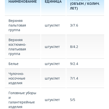
НАИМЕНОВАНИЕ
ЕДИНИЦА
(ОБЪЕМ / КОЛИЧ.
ЛЕТ)
Верхняя
пальтовая
штук/лет
3/7.6
группа
Верхняя
костюмно-
штук/лет
8/4.2
платьевая
группа
Белье
штук/лет
9/2.4
Чулочно-
носочные
штук/лет
7/1.4
изделия
Головные уборы
и
штук/лет
5/5
галантерейные
изделия