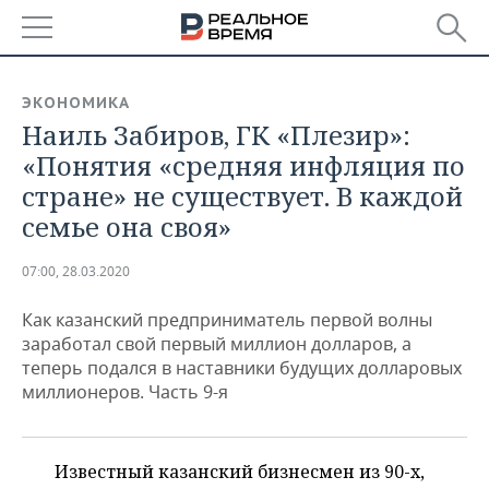
РЕГИОНЫ
ЭКОНОМИКА
Наиль Забиров, ГК «Плезир»:
БАШКОРТОСТАН
НОВОСТИ
«Понятия «средняя инфляция по
ТАТАРСТАН
АНАЛИТИКА
стране» не существует. В каждой
семье она своя»
УДМУРТИЯ
НОВОСТИ АНАЛИТИКИ
ЭКОНОМИКА
07:00, 28.03.2020
ДЕКЛАРАЦИИ О ДОХОДАХ
НОВОСТИ ЭКОНОМИКИ
ПРОМЫШЛЕННОСТЬ
Как казанский предприниматель первой волны
КОРОЛИ ГОСЗАКАЗА ПФО
ФИНАНСЫ
НОВОСТИ
НЕДВИЖИМОСТЬ
заработал свой первый миллион долларов, а
ПРОМЫШЛЕННОСТИ
теперь подался в наставники будущих долларовых
ВУЗЫ ТАТАРСТАНА
БАНКИ
НОВОСТИ НЕДВИЖИМОСТИ
АВТО
миллионеров. Часть 9-я
АГРОПРОМ
КОМУ ПРИНАДЛЕЖАТ
БЮДЖЕТ
НОВОСТИ АВТО
БИЗНЕС
ТОРГОВЫЕ ЦЕНТРЫ
МАШИНОСТРОЕНИЕ
ТАТАРСТАНА
Известный казанский бизнесмен из 90-х,
ИНВЕСТИЦИИ
НОВОСТИ БИЗНЕСА
ТЕХНОЛОГИИ