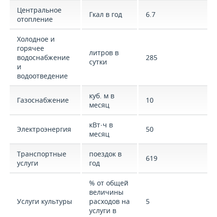
Центральное
Гкал в год
6.7
отопление
Холодное и
горячее
литров в
водоснабжение
285
сутки
и
водоотведение
куб. м в
Газоснабжение
10
месяц
кВт·ч в
Электроэнергия
50
месяц
Транспортные
поездок в
619
услуги
год
% от общей
величины
Услуги культуры
расходов на
5
услуги в