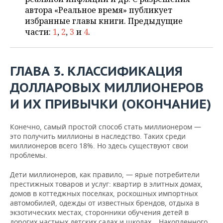
ВОДНЫЕ ВИДЫ СПОРТА
ОБРАЗОВАНИЕ
автора «Реальное время» публикует
избранные главы книги. Предыдущие
ХОККЕЙ С МЯЧОМ
ПРОИСШЕСТВИЯ
части:
1
,
2
,
3
и
4
.
ГЛАВА 3. КЛАССИФИКАЦИЯ
ДОЛЛАРОВЫХ МИЛЛИОНЕРОВ
И ИХ ПРИВЫЧКИ (ОКОНЧАНИЕ)
Конечно, самый простой способ стать миллионером —
это получить миллионы в наследство. Таких среди
миллионеров всего 18%. Но здесь существуют свои
проблемы.
Дети миллионеров, как правило, — ярые потребители
престижных товаров и услуг: квартир в элитных домах,
домов в коттеджных поселках, роскошных импортных
автомобилей, одежды от известных брендов, отдыха в
экзотических местах, сторонники обучения детей в
дорогих частных детских садах и школах… Накопленного