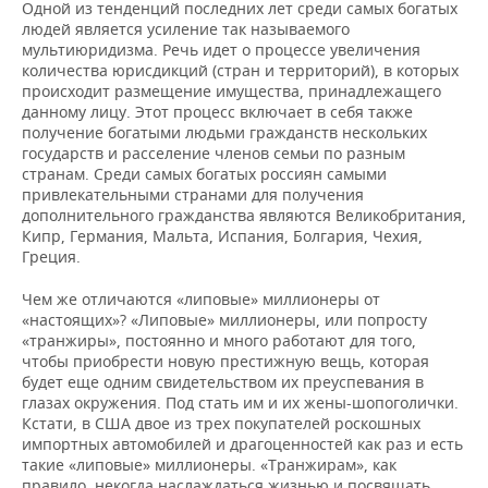
Одной из тенденций последних лет среди самых богатых
людей является усиление так называемого
мультиюридизма. Речь идет о процессе увеличения
количества юрисдикций (стран и территорий), в которых
происходит размещение имущества, принадлежащего
данному лицу. Этот процесс включает в себя также
получение богатыми людьми гражданств нескольких
государств и расселение членов семьи по разным
странам. Среди самых богатых россиян самыми
привлекательными странами для получения
дополнительного гражданства являются Великобритания,
Кипр, Германия, Мальта, Испания, Болгария, Чехия,
Греция.
Чем же отличаются «липовые» миллионеры от
«настоящих»? «Липовые» миллионеры, или попросту
«транжиры», постоянно и много работают для того,
чтобы приобрести новую престижную вещь, которая
будет еще одним свидетельством их преуспевания в
глазах окружения. Под стать им и их жены-шопоголички.
Кстати, в США двое из трех покупателей роскошных
импортных автомобилей и драгоценностей как раз и есть
такие «липовые» миллионеры. «Транжирам», как
правило, некогда наслаждаться жизнью и посвящать