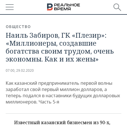
РЕГИОНЫ
ОБЩЕСТВО
Наиль Забиров, ГК «Плезир»:
БАШКОРТОСТАН
НОВОСТИ
«Миллионеры, создавшие
ТАТАРСТАН
АНАЛИТИКА
богатства своим трудом, очень
экономны. Как и их жены»
УДМУРТИЯ
НОВОСТИ АНАЛИТИКИ
ЭКОНОМИКА
07:00, 29.02.2020
ДЕКЛАРАЦИИ О ДОХОДАХ
НОВОСТИ ЭКОНОМИКИ
ПРОМЫШЛЕННОСТЬ
Как казанский предприниматель первой волны
КОРОЛИ ГОСЗАКАЗА ПФО
ФИНАНСЫ
НОВОСТИ
НЕДВИЖИМОСТЬ
заработал свой первый миллион долларов, а
ПРОМЫШЛЕННОСТИ
теперь подался в наставники будущих долларовых
ВУЗЫ ТАТАРСТАНА
БАНКИ
НОВОСТИ НЕДВИЖИМОСТИ
АВТО
миллионеров. Часть 5-я
АГРОПРОМ
КОМУ ПРИНАДЛЕЖАТ
БЮДЖЕТ
НОВОСТИ АВТО
БИЗНЕС
ТОРГОВЫЕ ЦЕНТРЫ
МАШИНОСТРОЕНИЕ
ТАТАРСТАНА
Известный казанский бизнесмен из 90-х,
ИНВЕСТИЦИИ
НОВОСТИ БИЗНЕСА
ТЕХНОЛОГИИ