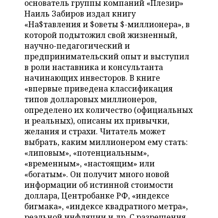
основатель группы компаний «Плезир»
НЕФТЕХИМИЯ
Наиль Забиров издал книгу
РОЗНИЧНАЯ ТОРГОВЛЯ
НОВОСТИ ТЕХНОЛОГИЙ
МЕРОПРИЯТИЯ
«На$тавления и $оветы $-миллионера», в
НЕФТЬ
которой подытожил свой жизненный,
ТРАНСПОРТ
IT
НОВОСТИ МЕРОПРИЯТИЙ
СПОРТ
научно-педагогический и
ОПК
предпринимательский опыт и выступил
УСЛУГИ
МЕДИА
ВЫЕЗДНАЯ РЕДАКЦИЯ
НОВОСТИ СПОРТА
ОБЩЕСТВО
в роли наставника и консультанта
ЭНЕРГЕТИКА
начинающих инвесторов. В книге
ТЕЛЕКОММУНИКАЦИИ
БИЗНЕС-БРАНЧИ
ФУТБОЛ
НОВОСТИ ОБЩЕСТВА
ФОТОГАЛЕРЕЯ
«впервые приведена классификация
типов долларовых миллионеров,
ONLINE-КОНФЕРЕНЦИИ
ХОККЕЙ
ВЛАСТЬ
СЮЖЕТЫ
определено их количество (официальных
и реальных), описаны их привычки,
ОТКРЫТАЯ ЛЕКЦИЯ
БАСКЕТБОЛ
ИНФРАСТРУКТУРА
СПРАВОЧНИК
желания и страхи. Читатель может
выбрать, каким миллионером ему стать:
ВОЛЕЙБОЛ
ИСТОРИЯ
СПИСОК ПЕРСОН
«липовым», «потенциальным»,
ПОЛНАЯ ВЕРСИЯ
«временным», «настоящим» или
«богатым». Он получит много новой
КИБЕРСПОРТ
КУЛЬТУРА
СПИСОК КОМПАНИЙ
информации об истинной стоимости
доллара, Центробанке РФ, «индексе
ФИГУРНОЕ КАТАНИЕ
МЕДИЦИНА
бигмака», «индексе квадратного метра»,
реальной инфляции и др. C разрешения