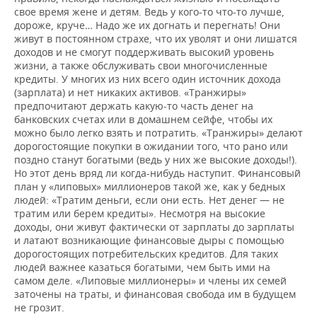
свое время жене и детям. Ведь у кого-то что-то лучше,
дороже, круче… Надо же их догнать и перегнать! Они
живут в постоянном страхе, что их уволят и они лишатся
доходов и не смогут поддерживать высокий уровень
жизни, а также обслуживать свои многочисленные
кредиты. У многих из них всего один источник дохода
(зарплата) и нет никаких активов. «Транжиры»
предпочитают держать какую-то часть денег на
банковских счетах или в домашнем сейфе, чтобы их
можно было легко взять и потратить. «Транжиры» делают
дорогостоящие покупки в ожидании того, что рано или
поздно станут богатыми (ведь у них же высокие доходы!).
Но этот день вряд ли когда-нибудь наступит. Финансовый
план у «липовых» миллионеров такой же, как у бедных
людей: «Тратим деньги, если они есть. Нет денег — не
тратим или берем кредиты». Несмотря на высокие
доходы, они живут фактически от зарплаты до зарплаты
и латают возникающие финансовые дыры с помощью
дорогостоящих потребительских кредитов. Для таких
людей важнее казаться богатыми, чем быть ими на
самом деле. «Липовые миллионеры» и члены их семей
заточены на траты, и финансовая свобода им в будущем
не грозит.