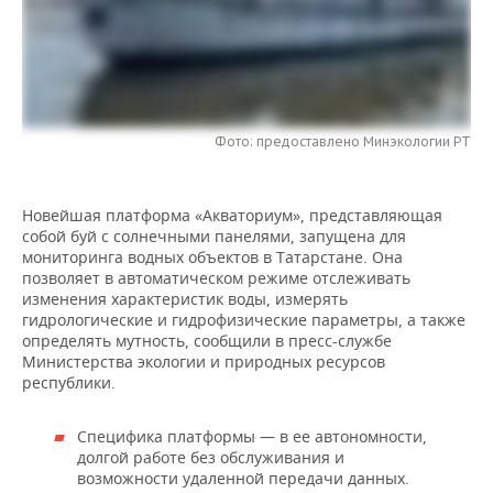
НЕФТЕХИМИЯ
РОЗНИЧНАЯ ТОРГОВЛЯ
НОВОСТИ ТЕХНОЛОГИЙ
МЕРОПРИЯТИЯ
НЕФТЬ
ТРАНСПОРТ
IT
НОВОСТИ МЕРОПРИЯТИЙ
СПОРТ
ОПК
УСЛУГИ
МЕДИА
ВЫЕЗДНАЯ РЕДАКЦИЯ
НОВОСТИ СПОРТА
ОБЩЕСТВО
Фото: предоставлено Минэкологии РТ
ЭНЕРГЕТИКА
ТЕЛЕКОММУНИКАЦИИ
БИЗНЕС-БРАНЧИ
ФУТБОЛ
НОВОСТИ ОБЩЕСТВА
ФОТОГАЛЕРЕЯ
Новейшая платформа «Акваториум», представляющая
собой буй с солнечными панелями, запущена для
ONLINE-КОНФЕРЕНЦИИ
ХОККЕЙ
ВЛАСТЬ
СЮЖЕТЫ
мониторинга водных объектов в Татарстане. Она
позволяет в автоматическом режиме отслеживать
ОТКРЫТАЯ ЛЕКЦИЯ
БАСКЕТБОЛ
ИНФРАСТРУКТУРА
СПРАВОЧНИК
изменения характеристик воды, измерять
гидрологические и гидрофизические параметры, а также
определять мутность, сообщили в пресс-службе
ВОЛЕЙБОЛ
ИСТОРИЯ
СПИСОК ПЕРСОН
ПОЛНАЯ ВЕРСИЯ
Министерства экологии и природных ресурсов
республики.
КИБЕРСПОРТ
КУЛЬТУРА
СПИСОК КОМПАНИЙ
Специфика платформы — в ее автономности,
ФИГУРНОЕ КАТАНИЕ
МЕДИЦИНА
долгой работе без обслуживания и
возможности удаленной передачи данных.