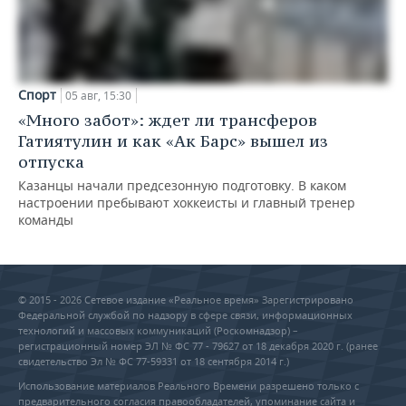
Спорт
05 авг, 15:30
«Много забот»: ждет ли трансферов
Гатиятулин и как «Ак Барс» вышел из
отпуска
Казанцы начали предсезонную подготовку. В каком
настроении пребывают хоккеисты и главный тренер
команды
© 2015 - 2026 Сетевое издание «Реальное время» Зарегистрировано
Федеральной службой по надзору в сфере связи, информационных
технологий и массовых коммуникаций (Роскомнадзор) –
регистрационный номер ЭЛ № ФС 77 - 79627 от 18 декабря 2020 г. (ранее
свидетельство Эл № ФС 77-59331 от 18 сентября 2014 г.)
Использование материалов Реального Времени разрешено только с
предварительного согласия правообладателей, упоминание сайта и