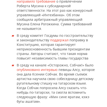
ВОДНЫЕ ВИДЫ СПОРТА
ОБРАЗОВАНИЕ
направило требование
о привлечении
Роберта Мусина к субсидиарной
ответственности. На этот раз как конкурсный
ХОККЕЙ С МЯЧОМ
ПРОИСШЕСТВИЯ
управляющий «Интехбанка». Об этом
сообщила арбитражный управляющий
Мусина Елена Рогожкина. Сумма требований
не называется.
В среду комитет Госдумы по госстроительству
и законодательству
поддержал
поправку в
Конституцию, которая гарантирует
неприкосновенность бывшим президентам
страны. Авторы считают, что такая норма
повысит независимость главы государства
В среду на канале «Осторожно, Собчак!» было
опубликовано интервью
певицы Алсу, которое
она дала Ксении Собчак. Во время съемок
артистка научила свою собеседницу детскому
ругательному стишку на татарском языке.
Когда Собчак попросила Алсу сказать что-
нибудь по-татарски, та смогла вспомнить
следующую фразу: «Мин сине яратам, кэжэ
бугы ашатам».