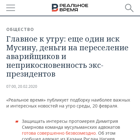
РЕГИОНЫ
ОБЩЕСТВО
Главное к утру: еще один иск
БАШКОРТОСТАН
НОВОСТИ
Мусину, деньги на переселение
ТАТАРСТАН
АНАЛИТИКА
аварийщиков и
неприкосновенность экс-
УДМУРТИЯ
НОВОСТИ АНАЛИТИКИ
ЭКОНОМИКА
президентов
ДЕКЛАРАЦИИ О ДОХОДАХ
НОВОСТИ ЭКОНОМИКИ
ПРОМЫШЛЕННОСТЬ
07:00, 20.02.2020
КОРОЛИ ГОСЗАКАЗА ПФО
ФИНАНСЫ
НОВОСТИ
НЕДВИЖИМОСТЬ
ПРОМЫШЛЕННОСТИ
«Реальное время» публикует подборку наиболее важных
и интересных новостей на утро среды, 20 февраля.
ВУЗЫ ТАТАРСТАНА
БАНКИ
НОВОСТИ НЕДВИЖИМОСТИ
АВТО
АГРОПРОМ
Защищать интересы протоиерея Димитрия
КОМУ ПРИНАДЛЕЖАТ
БЮДЖЕТ
НОВОСТИ АВТО
БИЗНЕС
Смирнова команда мусульманских адвокатов
ТОРГОВЫЕ ЦЕНТРЫ
МАШИНОСТРОЕНИЕ
ТАТАРСТАНА
готова совершенно безвозмездно
. Об этом
ИНВЕСТИЦИИ
НОВОСТИ БИЗНЕСА
ТЕХНОЛОГИИ
сообщил адвокат из Казани Руслан Нагиев.