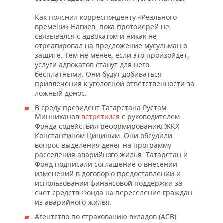
НЕФТЕХИМИЯ
Как пояснил корреспонденту «Реального
РОЗНИЧНАЯ ТОРГОВЛЯ
НОВОСТИ ТЕХНОЛОГИЙ
МЕРОПРИЯТИЯ
НЕФТЬ
времени» Нагиев, пока протоиерей не
связывался с адвокатом и никак не
ТРАНСПОРТ
IT
НОВОСТИ МЕРОПРИЯТИЙ
СПОРТ
отреагировал на предложение мусульман о
ОПК
защите. Тем не менее, если это произойдет,
УСЛУГИ
МЕДИА
ВЫЕЗДНАЯ РЕДАКЦИЯ
НОВОСТИ СПОРТА
ОБЩЕСТВО
услуги адвокатов станут для него
ЭНЕРГЕТИКА
бесплатными. Они будут добиваться
привлечения к уголовной ответственности за
ТЕЛЕКОММУНИКАЦИИ
БИЗНЕС-БРАНЧИ
ФУТБОЛ
НОВОСТИ ОБЩЕСТВА
ФОТОГАЛЕРЕЯ
ложный донос.
В среду президент Татарстана Рустам
ONLINE-КОНФЕРЕНЦИИ
ХОККЕЙ
ВЛАСТЬ
СЮЖЕТЫ
Минниханов
встретился
с руководителем
Фонда содействия реформированию ЖКХ
ОТКРЫТАЯ ЛЕКЦИЯ
БАСКЕТБОЛ
ИНФРАСТРУКТУРА
СПРАВОЧНИК
Константином Цициным. Они обсудили
вопрос выделения денег на программу
расселения аварийного жилья. Татарстан и
ВОЛЕЙБОЛ
ИСТОРИЯ
СПИСОК ПЕРСОН
ПОЛНАЯ ВЕРСИЯ
Фонд подписали соглашение о внесении
изменений в договор о предоставлении и
КИБЕРСПОРТ
КУЛЬТУРА
СПИСОК КОМПАНИЙ
использовании финансовой поддержки за
счет средств Фонда на переселение граждан
ФИГУРНОЕ КАТАНИЕ
МЕДИЦИНА
из аварийного жилья.
Агентство по страхованию вкладов (АСВ)