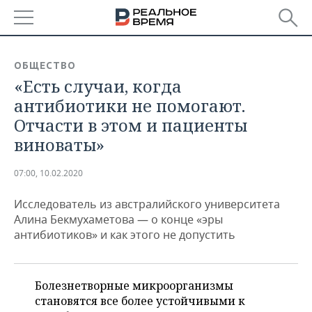
РЕГИОНЫ
ОБЩЕСТВО
«Есть случаи, когда
БАШКОРТОСТАН
НОВОСТИ
антибиотики не помогают.
ТАТАРСТАН
АНАЛИТИКА
Отчасти в этом и пациенты
виноваты»
УДМУРТИЯ
НОВОСТИ АНАЛИТИКИ
ЭКОНОМИКА
07:00, 10.02.2020
ДЕКЛАРАЦИИ О ДОХОДАХ
НОВОСТИ ЭКОНОМИКИ
ПРОМЫШЛЕННОСТЬ
Исследователь из австралийского университета
КОРОЛИ ГОСЗАКАЗА ПФО
ФИНАНСЫ
НОВОСТИ
НЕДВИЖИМОСТЬ
Алина Бекмухаметова — о конце «эры
ПРОМЫШЛЕННОСТИ
антибиотиков» и как этого не допустить
ВУЗЫ ТАТАРСТАНА
БАНКИ
НОВОСТИ НЕДВИЖИМОСТИ
АВТО
АГРОПРОМ
КОМУ ПРИНАДЛЕЖАТ
БЮДЖЕТ
НОВОСТИ АВТО
БИЗНЕС
ТОРГОВЫЕ ЦЕНТРЫ
МАШИНОСТРОЕНИЕ
Болезнетворные микроорганизмы
ТАТАРСТАНА
становятся все более устойчивыми к
ИНВЕСТИЦИИ
НОВОСТИ БИЗНЕСА
ТЕХНОЛОГИИ