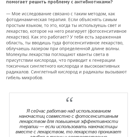
помогает решить проблему с антибиотиками?
— Мое исследование связано с таким методом, как
фотодинамическая терапия. Если объяснять самым
простым языком, то это, когда ты используешь свет и
лекарство, которое на него реагирует (фотосенситивное
лекарство). Как это работает? У тебя есть зараженная
область, ты вводишь туда фотосенситивное лекарство,
облучаешь лазером при определенной длине волны.
Молекулы лекарства поглощают кванты света в
присутствии кислорода, что приводит к генерации
токсичных синглетного кислорода и высокоактивных
радикалов. Синглетный кислород и радикалы вызывают
гибель микробов.
Я сейчас работаю над использованием
наночастиц совместно с фотосенситивным
лекарством для повышения эффективности
терапии — если использовать наночастицы
вместе с лекарством, то лекарство проникает
глубже в ткани и соответственно