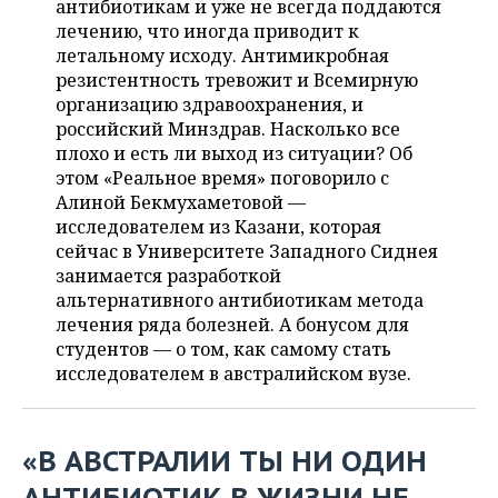
антибиотикам и уже не всегда поддаются
НЕФТЕХИМИЯ
лечению, что иногда приводит к
РОЗНИЧНАЯ ТОРГОВЛЯ
НОВОСТИ ТЕХНОЛОГИЙ
МЕРОПРИЯТИЯ
летальному исходу. Антимикробная
НЕФТЬ
резистентность тревожит и Всемирную
ТРАНСПОРТ
IT
НОВОСТИ МЕРОПРИЯТИЙ
СПОРТ
организацию здравоохранения, и
ОПК
российский Минздрав. Насколько все
УСЛУГИ
МЕДИА
ВЫЕЗДНАЯ РЕДАКЦИЯ
НОВОСТИ СПОРТА
ОБЩЕСТВО
плохо и есть ли выход из ситуации? Об
ЭНЕРГЕТИКА
этом «Реальное время» поговорило с
ТЕЛЕКОММУНИКАЦИИ
БИЗНЕС-БРАНЧИ
ФУТБОЛ
НОВОСТИ ОБЩЕСТВА
ФОТОГАЛЕРЕЯ
Алиной Бекмухаметовой —
исследователем из Казани, которая
ONLINE-КОНФЕРЕНЦИИ
ХОККЕЙ
ВЛАСТЬ
СЮЖЕТЫ
сейчас в Университете Западного Сиднея
занимается разработкой
ОТКРЫТАЯ ЛЕКЦИЯ
БАСКЕТБОЛ
ИНФРАСТРУКТУРА
СПРАВОЧНИК
альтернативного антибиотикам метода
лечения ряда болезней. А бонусом для
ВОЛЕЙБОЛ
ИСТОРИЯ
СПИСОК ПЕРСОН
студентов — о том, как самому стать
ПОЛНАЯ ВЕРСИЯ
исследователем в австралийском вузе.
КИБЕРСПОРТ
КУЛЬТУРА
СПИСОК КОМПАНИЙ
ФИГУРНОЕ КАТАНИЕ
МЕДИЦИНА
«В АВСТРАЛИИ ТЫ НИ ОДИН
АНТИБИОТИК В ЖИЗНИ НЕ