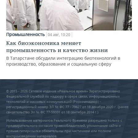
Промышленность
04 авг, 10:20
Как биоэкономика меняет
промышленность и качество жизни
В Татарстане обсудили интеграцию биотехнологий в
производство, образование и социальную сферу
© 2015 - 2026 Сетевое издание «Реальное время» Зарегистрировано
Федеральной службой по надзору в сфере связи, информационных
технологий и массовых коммуникаций (Роскомнадзор) –
регистрационный номер ЭЛ № ФС 77 - 79627 от 18 декабря 2020 г. (ранее
свидетельство Эл № ФС 77-59331 от 18 сентября 2014 г.)
Использование материалов Реального Времени разрешено только с
предварительного согласия правообладателей, упоминание сайта и
прямая гиперссылка обязательны при частичном или полном
воспроизведении материалов.