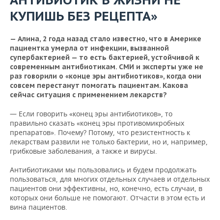
ВОДНЫЕ ВИДЫ СПОРТА
ОБРАЗОВАНИЕ
КУПИШЬ БЕЗ РЕЦЕПТА»
ХОККЕЙ С МЯЧОМ
ПРОИСШЕСТВИЯ
— Алина, 2 года назад стало известно, что в Америке
пациентка умерла от инфекции, вызванной
супербактерией — то есть бактерией, устойчивой к
современным антибиотикам. СМИ и эксперты уже не
раз говорили о «конце эры антибиотиков», когда они
совсем перестанут помогать пациентам. Какова
сейчас ситуация с применением лекарств?
— Если говорить «конец эры антибиотиков», то
правильно сказать «конец эры противомикробных
препаратов». Почему? Потому, что резистентность к
лекарствам развили не только бактерии, но и, например,
грибковые заболевания, а также и вирусы.
Антибиотиками мы пользовались и будем продолжать
пользоваться, для многих отдельных случаев и отдельных
пациентов они эффективны, но, конечно, есть случаи, в
которых они больше не помогают. Отчасти в этом есть и
вина пациентов.