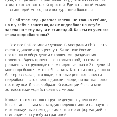
этом, то ответ вот такой простой. Единственный момент
— стипендий много, но и конкуренция большая.
— Ты об этом ведь рассказываешь не только сейчас,
но и у себя в соцсетях, даже видеоблог на ютубе
завела на тему науки и стипендий. Как ты из ученого
стала видеоблогером?
— Это все PhD со мной сделало. В Австралии PhD — это
очень одинокий процесс, у тебя нет как России
постоянных обсуждений с коллегами, разделения
проекта… Здесь проект — он только твой, ты сам все
решаешь, а с руководителем видишься раз в 2 недели. И
мне надо было чем-то себя занять. Кто-то из популярных
блогеров сказал, что люди, которые решают завести
видеоблог — это очень одинокие люди, но вот наверное
поэтому все. Я в своеобразной изоляции была и мне
хотелось взаимодействовать с миром.
Кроме этого я состою в группе девушек-ученых из
Казахстана — там мы каждую неделю пишем на научные
и околонаучные темы, делимся той же информацией о
стипендиях на учебу за границей.