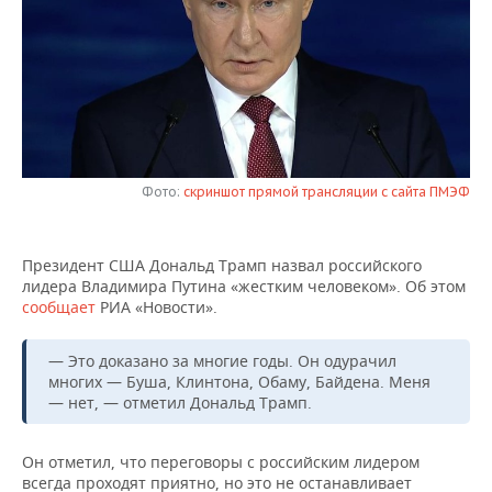
НЕФТЕХИМИЯ
РОЗНИЧНАЯ ТОРГОВЛЯ
НОВОСТИ ТЕХНОЛОГИЙ
МЕРОПРИЯТИЯ
НЕФТЬ
ТРАНСПОРТ
IT
НОВОСТИ МЕРОПРИЯТИЙ
СПОРТ
ОПК
УСЛУГИ
МЕДИА
ВЫЕЗДНАЯ РЕДАКЦИЯ
НОВОСТИ СПОРТА
ОБЩЕСТВО
ЭНЕРГЕТИКА
ТЕЛЕКОММУНИКАЦИИ
БИЗНЕС-БРАНЧИ
ФУТБОЛ
НОВОСТИ ОБЩЕСТВА
ФОТОГАЛЕРЕЯ
Фото:
скриншот прямой трансляции с сайта ПМЭФ
ONLINE-КОНФЕРЕНЦИИ
ХОККЕЙ
ВЛАСТЬ
СЮЖЕТЫ
Президент США Дональд Трамп назвал российского
лидера Владимира Путина «жестким человеком». Об этом
ОТКРЫТАЯ ЛЕКЦИЯ
БАСКЕТБОЛ
ИНФРАСТРУКТУРА
СПРАВОЧНИК
сообщает
РИА «Новости».
ВОЛЕЙБОЛ
ИСТОРИЯ
СПИСОК ПЕРСОН
ПОЛНАЯ ВЕРСИЯ
— Это доказано за многие годы. Он одурачил
многих — Буша, Клинтона, Обаму, Байдена. Меня
КИБЕРСПОРТ
КУЛЬТУРА
СПИСОК КОМПАНИЙ
— нет, — отметил Дональд Трамп.
ФИГУРНОЕ КАТАНИЕ
МЕДИЦИНА
Он отметил, что переговоры с российским лидером
всегда проходят приятно, но это не останавливает