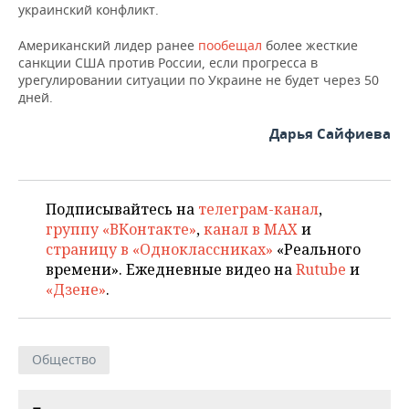
ВОДНЫЕ ВИДЫ СПОРТА
ОБРАЗОВАНИЕ
украинский конфликт.
ХОККЕЙ С МЯЧОМ
ПРОИСШЕСТВИЯ
Американский лидер ранее
пообещал
более жесткие
санкции США против России, если прогресса в
урегулировании ситуации по Украине не будет через 50
дней.
Дарья Сайфиева
Подписывайтесь на
телеграм-канал
,
группу «ВКонтакте»
,
канал в MAX
и
страницу в «Одноклассниках»
«Реального
времени». Ежедневные видео на
Rutube
и
«Дзене»
.
Общество