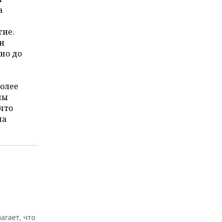
а
гие.
ти
 но до
более
ны
что
на
агает, что