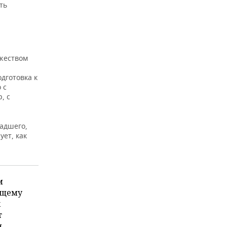
ть
ожеством
дготовка к
 с
, с
ладшего,
ует, как
м
ющему
х
т
я