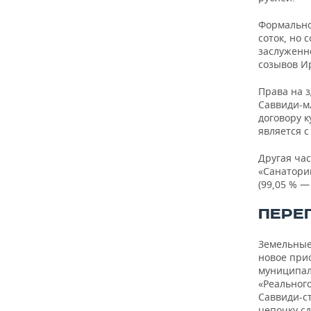
ВОДНЫЕ ВИДЫ СПОРТА
ОБРАЗОВАНИЕ
Формально
ХОККЕЙ С МЯЧОМ
ПРОИСШЕСТВИЯ
соток, но 
заслуженно
созывов И
Права на 
Саввиди-м
договору 
является с
Другая ча
«Санатори
(99,05 % 
ПЕРЕ
Земельные
новое прио
муниципал
«Реальног
Саввиди-с
цепочку сд