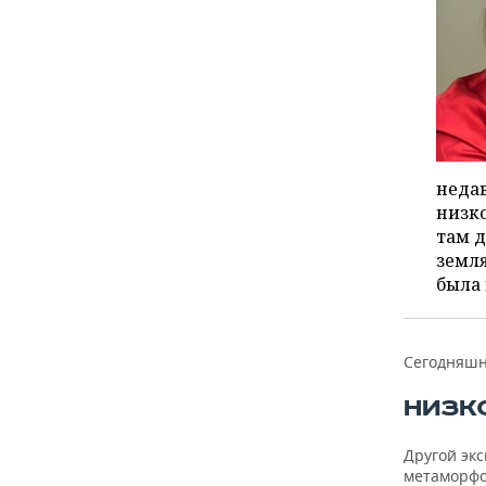
недав
низко
там д
земля
была 
Сегодняшн
НИЗК
Другой эк
метаморфо