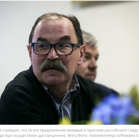
е сообщил, что по его предложению впервые в практике российского следс
ди был осуществлен дистанционно. Фото
realnoevremya.ru/Романа Х