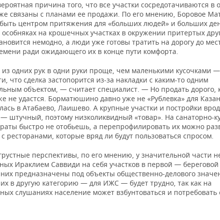
ероятная причина того, что все участки сосредотачиваются в 
е же связаны с планами ее продажи. По его мнению, Боровое 
 быть центром притяжения для «больших людей» и больших де
 особняках на крошечных участках в окружении притертых друг
ановится немодно, а люди уже готовы тратить на дорогу до мес
емени ради ожидающего их в конце пути комфорта.
 из одних рук в одни руки проще, чем маленькими кусочками 
и, что сделка застопорится из-за накладки с каким-то одним
льным объектом, — считает специалист. — Но продать дорого, 
е не удастся. Борматюшино давно уже не «Рублевка» для Казан
ась в Атабаево, Лаишево. А крупные участки и постройки вро
 — штучный, поэтому низколиквидный «товар». На санаторно-к
атраты быстро не отобьешь, а перепрофилировать их можно раз
с ресторанами, которые вряд ли будут пользоваться спросом.
грустные перспективы, по его мнению, у значительной части н
ных Ираклием Саввиди на себя участков в первой — береговой
 них предназначены под объекты общественно-делового значе
их в другую категорию — для ИЖС — будет трудно, так как на
ных слушаниях население может взбунтоваться и потребовать 