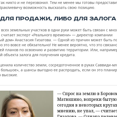
ак никто и не перезвонил. Тем не менее мы готовы предостави
раклиевичу возможность высказать свою позицию.
 ДЛЯ ПРОДАЖИ, ЛИБО ДЛЯ ЗАЛОГА
 всех земельных участков в одни руки может быть связан с мн
 считает эксперт «Реального времени» — директор компании
ый дом» Анастасия Гизатова. — Одной из причин может быть по
о это вовсе не обязательно! Не менее вероятно, что это связано
ей планов по освоению и развитию территории. Или, например
й объекта залога для получения кредита.
оценила количество земли, сосредоточенное в руках Саввиди-м
 большое», а шансы выгодно ее распродать, если он это планир
о высокие.
— Спрос на землю в Борово
Матюшино, вопреки быту
сегодня в некоторых круга
мнению, не упал, — считае
Гизатова. — Однако целева