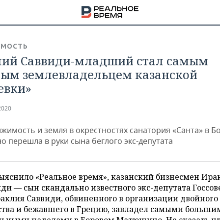
ИМОСТЬ
ий Саввиди-младший стал самым
ым землевладельцем казанской
евки»
2020
ижимость и земля в окрестностях санатория «Санта» в 
 перешла в руки сына беглого экс-депутата
ыяснило «Реальное время», казанский бизнесмен Ира
ди — сын скандально известного экс-депутата Госсов
НА
аклия Саввиди, обвиненного в организации двойного
ства и бежавшего в Грецию, завладел самыми больши