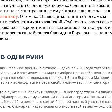
льными наделами в Боровом Матюшино. Не сказать ч
 эти участки были в чужих руках: большинство были
саны на аффилированные ему фирмы, еще часть — на
твенницу
. О том, как Саввиди-младший стал самым
ым собственником казанской «Рублевки», зачем его 
бовалось сосредотачивать всю землю в одних руках и
вы перспективы бизнеса Саввиди в Боровом — в наше
риале.
 В ОДНИ РУКИ
ло «Реальное время», в октябре — декабре 2019 года татарста
 Ираклий Ираклиевич Саввиди приобрел право собственности 
 участков общей площадью порядка 1,5 га в Боровом Матюшин
во из них находятся на береговой линии — это пляж санатория
ате в руках сына Ираклия Саввиди — в непосредственном владе
аффилированных ему компаний ООО «Санаторий «Санта» и ОО
ь более 12 га земли, это самый большой частный участок в каз
селке. Суммарная кадастровая стоимость этой земли — около 2