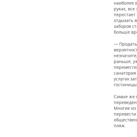
наиболее в
руках, вс
перестает
отдыхать в
заборов ст
больше вр
— Продать
вероятност
незначите
раньше, уж
переместил
санатория
услугах з
гостиницы 
Самые же 
переведен
Многие из
перевести 
обществен
пляж.