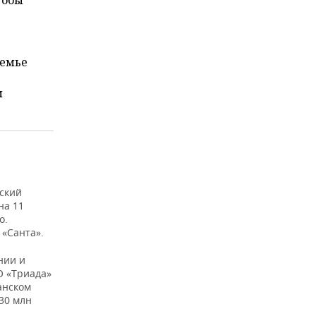
тобы
семье
м
нский
на 11
о.
 «Санта».
нии и
О «Триада»
анском
30 млн