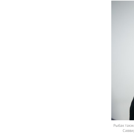
Рыбак такж
Савви