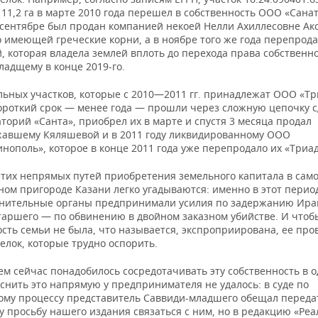
11,2 га в марте 2010 года перешел в собственность ООО «Сана
в сентябре был продан компанией некоей Нелли Ахиллесовне Ак
о имеющей греческие корни, а в ноябре того же года перепрод
 которая владела землей вплоть до перехода права собственно
ладщему в конце 2019-го.
льных участков, которые с 2010—2011 гг. принадлежат ООО «Тр
короткий срок — менее года — прошли через сложную цепочку с
орий «Санта», приобрел их в марте и спустя 3 месяца продал
авшему Кяляшевой и в 2011 году ликвидированному ООО
нополь», которое в конце 2011 года уже перепродало их «Триад
тих непрямых путей приобретения земельного капитала в сам
ном пригороде Казани легко угадываются: именно в этот перио
нительные органы предпринимали усилия по задержанию Ира
таршего — по обвинению в двойном заказном убийстве. И чтоб
сть семьи не была, что называется, экспроприирована, ее про
елок, которые трудно оспорить.
ем сейчас понадобилось сосредотачивать эту собственность в 
снить это напрямую у предпринимателя не удалось: в суде по
ому процессу представитель Саввиди-младшего обещал переда
 просьбу нашего издания связаться с ним, но в редакцию «Реа