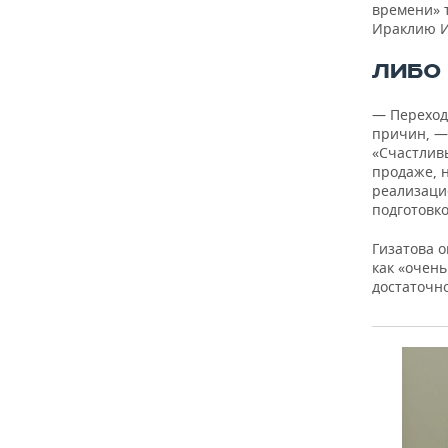
времени» т
Ираклию И
ЛИБО
— Переход
причин, —
«Счастлив
продаже, н
реализаци
подготовко
Гизатова 
как «очень
достаточн