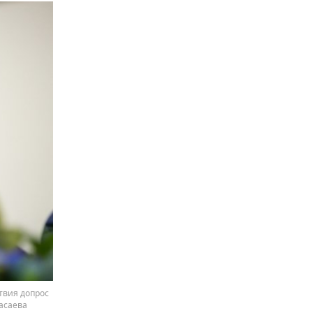
твия допрос
асаева