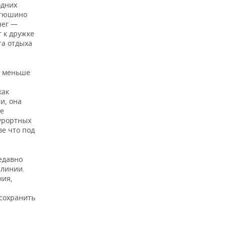
одних
Матюшино
нег —
 к дружке
та отдыха
— меньше
как
и, она
де
урортных
ве что под
едавно
 линии.
ния,
сохранить