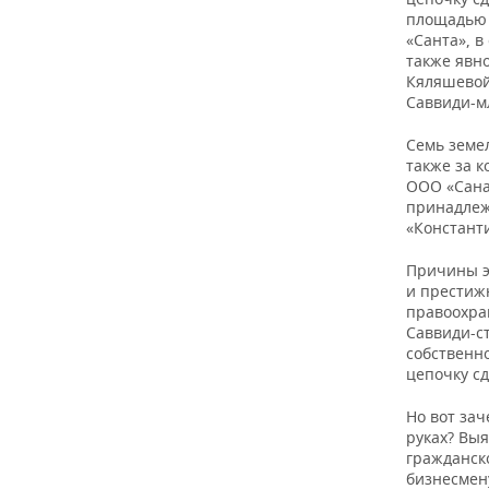
площадью 
«Санта», 
также явн
Кяляшевой,
Саввиди-м
Семь земе
также за 
ООО «Санат
принадлеж
«Константи
Причины э
и престиж
правоохра
Саввиди-с
собственно
цепочку сд
Но вот зач
руках? Выя
гражданск
бизнесмену