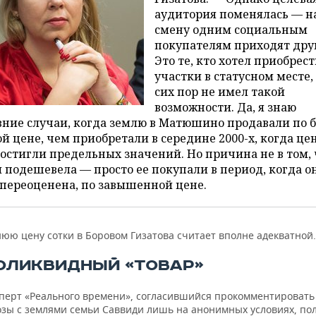
аудитория поменялась — н
смену одним социальным
покупателям приходят дру
Это те, кто хотел приобрес
участки в статусном месте,
сих пор не имел такой
возможности. Да, я знаю
ние случаи, когда землю в Матюшино продавали по 
й цене, чем приобретали в середине 2000-х, когда це
остигли предельных значений. Но причина не в том, 
 подешевела — просто ее покупали в период, когда о
переоценена, по завышенной цене.
юю цену сотки в Боровом Гизатова считает вполне адекватной.
ОЛИКВИДНЫЙ «ТОВАР»
сперт «Реального времени», согласившийся прокомментировать
зы с землями семьи Саввиди лишь на анонимных условиях, пол