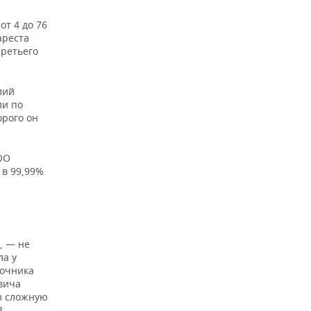
т 4 до 76
ареста
третьего
лий
ли по
орого он
ОО
 в 99,99%
, — не
ла у
очника
вича
з сложную
3