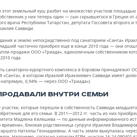
 этот земельный куш разбит на множество участков площадью о
собственник у них теперь один — сын скрывшегося в Греции от 
го врача Республики Татарстан, депутата Госсовета второго и 
раклия Саввиди.
здания и землю непосредственно под санаторием «Санта» Ирак
ладший частично приобрел еще в конце 2010 года — они отош
купли-продажи ООО «Триада», единоличным собственником кот
 2010 года.
сть санаторно-курортного комплекса в Боровом принадлежит О
й «Санта», в котором Ираклий Ираклиевич Саввиди имеет долю
— напрямую, 0,94% — через ООО «Триада»).
ПРОДАВАЛИ ВНУТРИ СЕМЬИ
 участки, которые перешли в собственность Саввиди-младшего
бретение для его семьи. В 2011—2012 гг. часть из них приобре
итета Мадлена Кяляшева — по данным информированного ист
о времени», близкая родственница супруги Ираклия Владимиро
таршего Натэллы Геннадиевны. А часть земли выкупалась чере
елок. Например, согласно записям ЕГРН, участок 16:24:090401:6