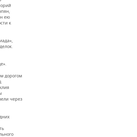
торий
опян,
ан ею
сти к
иада»,
делок.
е».
ом дорогом
д
клия
ы
вели через
одних
ть
льного