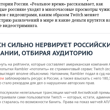
тории России. «Реальное время» рассказывает, как
дые россияне уходят в многочасовые просмотры чужи
ов с видеоиграми, каким образом Twitch меняет
трию развлечений в мире и какие деньги крутятся н
е видеостриминга.
CH
СИЛЬНО НЕРВИРУЕТ РОССИЙСК
АНИИ, ОТБИРАЯ АУДИТОРИЮ
нуть на рейтинги, которые составляет американская компания 
опытки Rambler «потопить» ее стриминговый сервис Twitch (ес
выглядят вполне объяснимо. Напомним, Rambler подал в суд на 
ием
заблокировать ресурс в России, а также взыскать с него 180
о стало рекордом для дел о нарушении авторских прав.
послужили нелегальные трансляции матчей Английской премь
страивали сами пользователи Twitch — которых, кстати, админ
 старалась по возможности банить. Права на показ матчей АПЛ