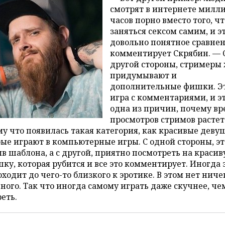
смотрят в интернете милл
часов порно вместо того, ч
заняться сексом самим, и э
довольно понятное сравнен
комментирует Скрябин. — 
другой стороны, стримеры
придумывают и
дополнительные фишки. Э
игра с комментариями, и э
одна из причин, почему вр
просмотров стримов растет
у что появилась такая категория, как красивые деву
ые играют в компьютерные игры. С одной стороны, эт
в шаблона, а с другой, приятно посмотреть на краси
ку, которая рубится и все это комментирует. Иногда 
оходит до чего-то близкого к эротике. В этом нет ниче
ного. Так что иногда самому играть даже скучнее, че
еть.