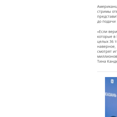
ВОДНЫЕ ВИДЫ СПОРТА
ОБРАЗОВАНИЕ
Американц
стримы отв
ХОККЕЙ С МЯЧОМ
ПРОИСШЕСТВИЯ
представи
до подачи 
«Если вер
которые в
целых 36 т
наверное, 
смотрят иг
миллионов
Тина Канде