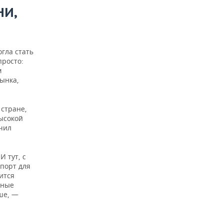
НИ,
гла стать
просто:
м
рынка,
 стране,
высокой
чил
 тут, с
порт для
ится
бные
ше, —