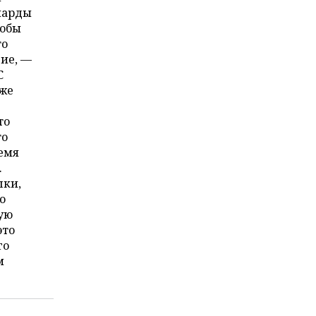
иарды
тобы
то
ие, —
С
 же
то
то
емя
.
шки,
о
вую
это
го
м