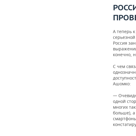
РОСС
ПРОВ
А теперь к
серьезной
Россия за
выражении 
конечно, н
С чем свя
однозначно
доступнос
Ашомко:
— Очевидно
одной сто
многих так
больше), 
смартфоны 
констатиру