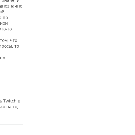
 иначе, и
однозначно
ний, —
р по
дион
кто-то
том, что
просы, то
т в
 Twitch в
ко на то,
и