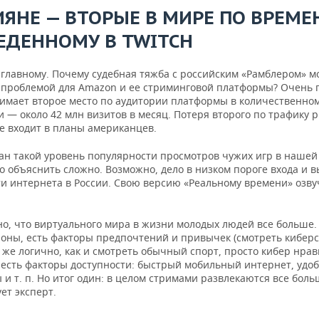
ИЯНЕ — ВТОРЫЕ В МИРЕ ПО ВРЕМЕ
ЕДЕННОМУ В TWITCH
 главному. Почему судебная тяжба с российским «Рамблером» мо
 проблемой для Amazon и ее стриминговой платформы? Очень 
нимает второе место по аудитории платформы в количественно
— около 42 млн визитов в месяц. Потеря второго по трафику 
е входит в планы американцев.
зан такой уровень популярности просмотров чужих игр в нашей
 объяснить сложно. Возможно, дело в низком пороге входа и 
ти интернета в России. Свою версию «Реальному времени» озву
, что виртуального мира в жизни молодых людей все больше. И
роны, есть факторы предпочтений и привычек (смотреть киберс
 же логично, как и смотреть обычный спорт, просто кибер нрав
а есть факторы доступности: быстрый мобильный интернет, удо
и т. п. Но итог один: в целом стримами развлекаются все боль
ет эксперт.