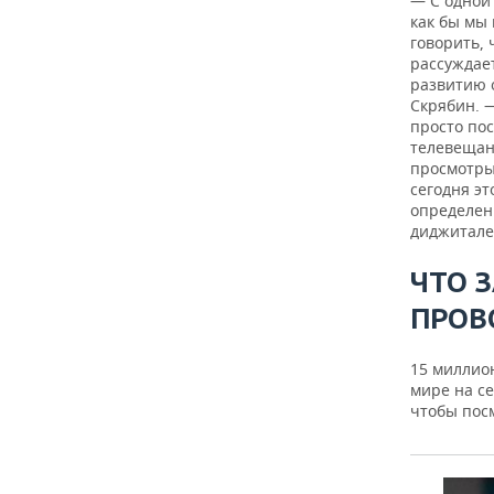
— С одной 
как бы мы 
говорить, 
рассуждае
развитию 
Скрябин. 
просто по
телевещани
просмотры
сегодня э
определен
диджитале
ЧТО 
ПРОВ
15 миллион
мире на се
чтобы посм