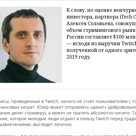
К слову, по оценке венчурн
инвестора, партнера iTech C
Алексея Соловьева, совоку
объем стримингового рынк
России составляет $100 млн
— исходя из выручки Twitch
полученной от одного зрит
2019 году.
асы, проведенные в Twitch, ничего не стоят пользователям с т
нансовых затрат. Юзер может отправлять «донат» (добровольн
ние денег стримеру), а может не тратить абсолютно ничего. Т
ние, которое молодые люди отдают в пользу Twitch перед тра
азвлечениями, выглядит логично.