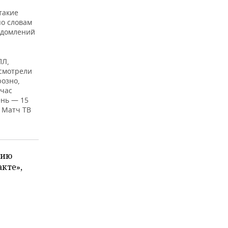
такие
по словам
едомлений
ПЛ,
осмотрели
розно,
йчас
ень — 15
 Матч ТВ
тию
кте»,