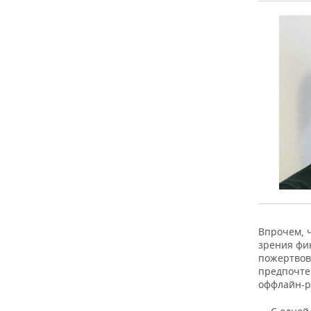
Впрочем, ч
зрения фи
пожертвова
предпочте
оффлайн-р