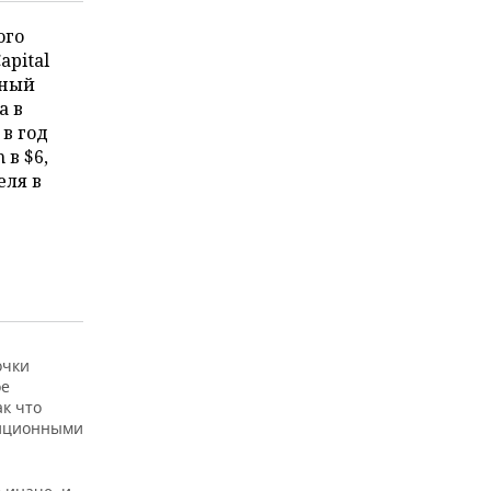
ого
apital
пный
а в
 в год
 в $6,
еля в
очки
ое
ак что
диционными