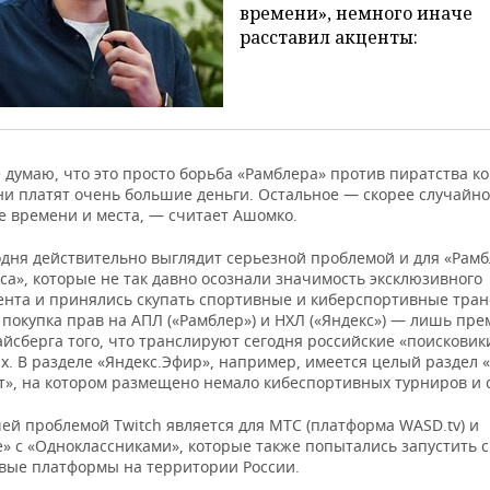
времени», немного иначе
расставил акценты:
 думаю, что это просто борьба «Рамблера» против пиратства ко
ни платят очень большие деньги. Остальное — скорее случайн
е времени и места, — считает Ашомко.
одня действительно выглядит серьезной проблемой и для «Рамб
са», которые не так давно осознали значимость эксклюзивного
ента и принялись скупать спортивные и киберспортивные тран
 покупка прав на АПЛ («Рамблер») и НХЛ («Яндекс») — лишь пр
йсберга того, что транслируют сегодня российские «поисковик
х. В разделе «Яндекс.Эфир», например, имеется целый раздел 
т», на котором размещено немало кибеспортивных турниров и 
ей проблемой Twitch является для МТС (платформа WASD.tv) и
е» с «Одноклассниками», которые также попытались запустить 
вые платформы на территории России.