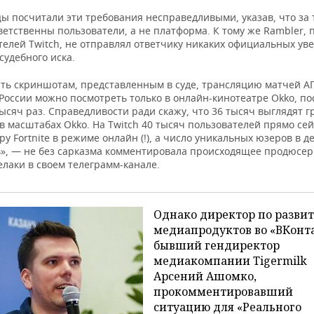
ы посчитали эти требования несправедливыми, указав, что за 
етственны пользователи, а не платформа. К тому же Rambler, 
телей Twitch, не отправлял ответчику никаких официальных ув
судебного иска.
ить скриншотам, представленным в суде, трансляцию матчей А
 России можно посмотреть только в онлайн-кинотеатре Okko, п
ысяч раз. Справедливости ради скажу, что 36 тысяч выглядят г
в масштабах Okko. На Twitch 40 тысяч пользователей прямо се
ру Fortnite в режиме онлайн (!), а число уникальных юзеров в д
», — не без сарказма комментировала происходящее продюсер
лаки в своем телеграмм-канале.
Однако директор по разви
медиапродуктов во «ВКонта
бывший гендиректор
медиакомпании Tigermilk
Арсений Ашомко,
прокомментировавший
ситуацию для «Реального