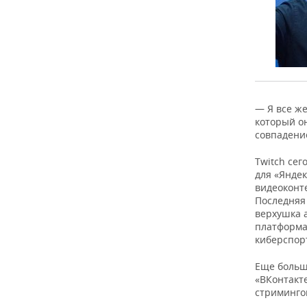
— Я все же
который о
совпадени
Twitch сег
для «Яндек
видеоконт
Последняя
верхушка а
платформа
киберспор
Еще больш
«ВКонтакт
стриминго