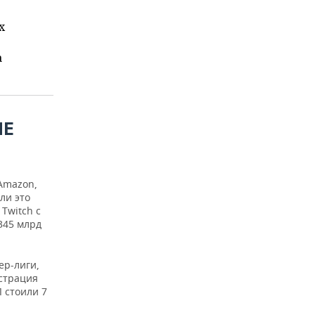
х
а
ИЕ
Amazon,
ли это
Twitch с
,345 млрд
ер-лиги,
истрация
 стоили 7