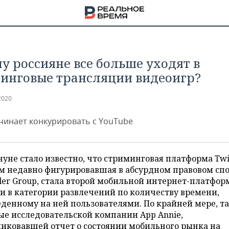
у россияне все больше уходят в
инговые трансляции видеоигр?
2020
ачинает конкурировать с YouTube
уне стало известно, что стриминговая платформа Twi
м недавно фигурировавшая в абсурдном правовом спо
er Group, стала второй мобильной интернет-платфор
и в категории развлечений по количеству времени,
НА
денному на ней пользователями. По крайней мере, т
е исследовательской компании App Annie,
иковавшей отчет о состоянии мобильного рынка на