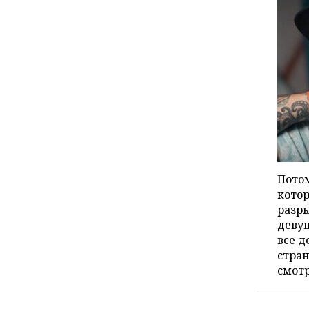
Потом
котор
разры
девуш
все д
стран
смотр