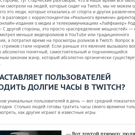
стороны, тут старческие разговоры, что в наше время все было
ни смотрели на людей, которые сидят на Twitch, мы не можем 
что это люди, которые отказались от спорта и других развлече
т в разговоре с корреспондентом «Реального времени» директо
онлайн-издания о медиа и телекоммуникациях «Лайфхакер» Ро
— С другой стороны, это просто «распределение мощностей» — 
смотрел меньше видеороликов в YouTube или традиционного
я, а потратил время на просмотры роликов в Twitch. Вопрос в 
 стримов стали нормой. Если раньше это явление вызывало во
то абсолютно понятный, самостоятельный и подчиняющийся
ным законам жанр, который абсолютно органически существуе
.
ЗАСТАВЛЯЕТ ПОЛЬЗОВАТЕЛЕЙ
ОДИТЬ ДОЛГИЕ ЧАСЫ В TWITCH?
ов уникальных пользователей в день — вот средний показатель
годня. Столько людей готовы тратить часы своего времени толь
отреть, как другие играют в известные игры.
— Вот другой пример: люд